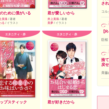
され
コル
のために僕がいる
君が愛しいから
上美珠
/ 著者
井上美珠
/ 著者
わる
/ イラスト
美夢
/ イラスト
【R
エタニティ・赤
エタニティ・赤
臣桜
捨て
戻せ
斉藤
ップスティック
君が好きだから