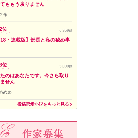
てももう戻りません
ク傘
2位
6,959pt
-18・連載版】部長と私の秘め事
3位
5,000pt
たのはあなたです。今さら取り
ません
めめめ
投稿恋愛小説をもっと見る