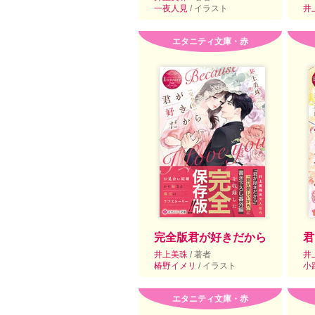
一夜人見
/ イラスト
井
エタニティ文庫・赤
完全版君が好きだから
君
井上美珠
/ 著者
井
椿野イメリ
/ イラスト
小
エタニティ文庫・赤