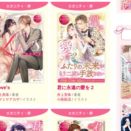
エタニティ・赤
エタニティ・赤
ve's
君に永遠の愛を２
上美珠
/ 著者
井上美珠
/ 著者
マミヤアカザ
/ イラスト
小路龍流
/ イラスト
エタニティ・赤
エタニティ・赤