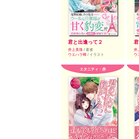
君と出逢って２
君
井上美珠
/ 著者
井
ウエハラ蜂
/ イラスト
ウ
エタニティ・赤