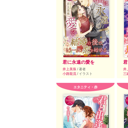
君に永遠の愛を
君
井上美珠
/ 著者
井
小路龍流
/ イラスト
三
エタニティ・赤