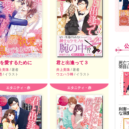
を愛するために
君と出逢って３
死亡
羽目
上美珠
/ 著者
井上美珠
/ 著者
廼
/ イラスト
ウエハラ蜂
/ イラスト
エタニティ・赤
エタニティ・赤
利害
な溺