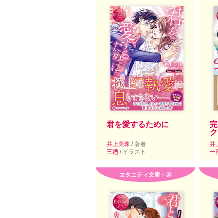
君を愛するために
完
ク
井上美珠
/ 著者
井
三廼
/ イラスト
一
エタニティ文庫・赤