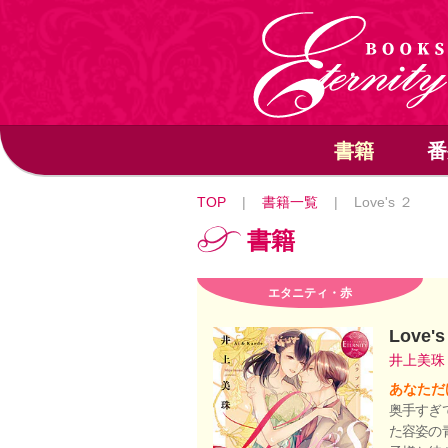
書籍
番
TOP
|
書籍一覧
|
Love's ２
書籍
エタニティ・赤
Love'
井上美
あなただ
奥手すぎ
た容姿の