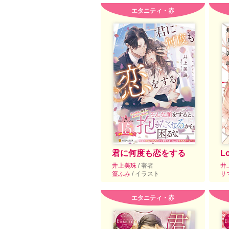
エタニティ・赤
君に何度も恋をする
Lo
井上美珠
/ 著者
井
篁ふみ
/ イラスト
サ
エタニティ・赤