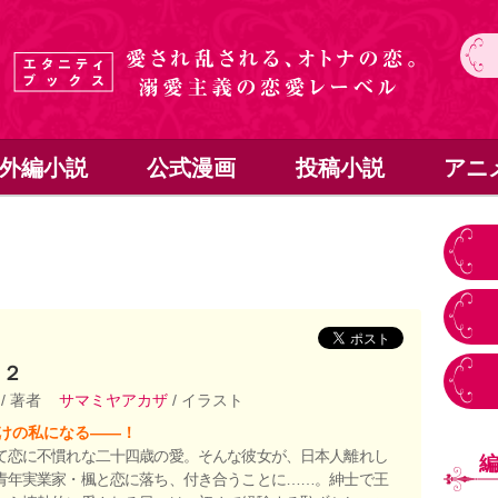
外編小説
公式漫画
投稿小説
アニ
s ２
珠
/ 著者
サマミヤアカザ
/ イラスト
けの私になる――！
て恋に不慣れな二十四歳の愛。そんな彼女が、日本人離れし
青年実業家・楓と恋に落ち、付き合うことに……。紳士で王