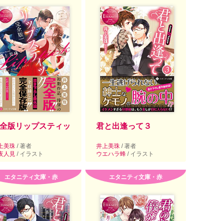
全版リップスティッ
君と出逢って３
上美珠
/ 著者
井上美珠
/ 著者
夜人見
/ イラスト
ウエハラ蜂
/ イラスト
エタニティ文庫・赤
エタニティ文庫・赤