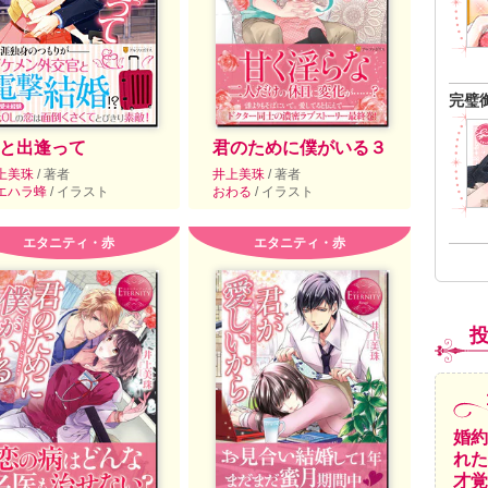
完璧
と出逢って
君のために僕がいる３
上美珠
/ 著者
井上美珠
/ 著者
エハラ蜂
/ イラスト
おわる
/ イラスト
エタニティ・赤
エタニティ・赤
婚約
れた
才覚