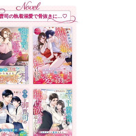
曹司の執着溺愛で骨抜きに…♡