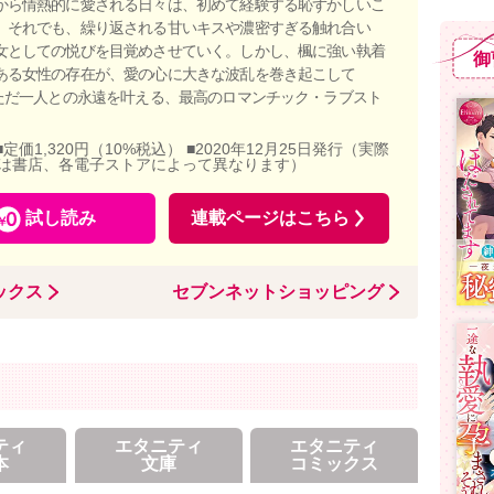
から情熱的に愛される日々は、初めて経験する恥ずかしいこ
。それでも、繰り返される甘いキスや濃密すぎる触れ合い
女としての悦びを目覚めさせていく。しかし、楓に強い執着
御
ある女性の存在が、愛の心に大きな波乱を巻き起こして
 ただ一人との永遠を叶える、最高のロマンチック・ラブスト
■定価1,320円（10%税込） ■2020年12月25日発行（実際
は書店、各電子ストアによって異なります）
試し読み
連載ページはこちら
ックス
セブンネットショッピング
ティ
エタニティ
エタニティ
本
文庫
コミックス