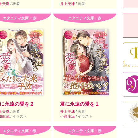
上美珠
/ 著者
井上美珠
/ 著者
エタニティ文庫・赤
エタニティ文庫・赤
に永遠の愛を２
君に永遠の愛を１
上美珠
/ 著者
井上美珠
/ 著者
路龍流
/ イラスト
小路龍流
/ イラスト
エタニティ文庫・赤
エタニティ文庫・赤