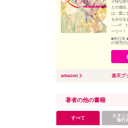
子様な彼
との連続
は、愛に
をみせる
――!?
ーリー！
■単行本 
の発売日
amazon
楽天ブ
著者の他の書籍
エタニ
すべて
単行