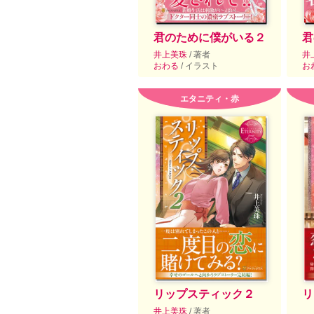
君のために僕がいる２
君
井上美珠
/ 著者
井
おわる
/ イラスト
お
エタニティ・赤
リップスティック２
リ
井上美珠
/ 著者