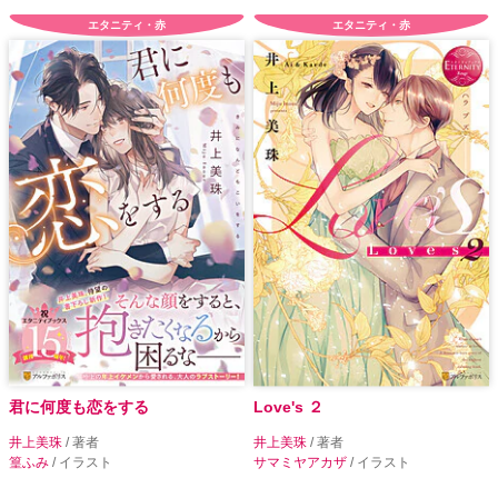
エタニティ・赤
エタニティ・赤
君に何度も恋をする
Love's ２
井上美珠
/ 著者
井上美珠
/ 著者
篁ふみ
/ イラスト
サマミヤアカザ
/ イラスト