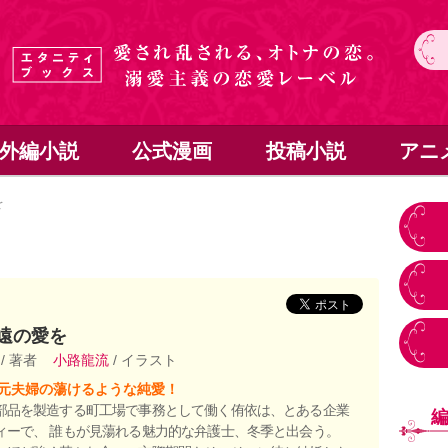
外編小説
公式漫画
投稿小説
アニ
を
遠の愛を
珠
/ 著者
小路龍流
/ イラスト
元夫婦の蕩けるような純愛！
部品を製造する町工場で事務として働く侑依は、とある企業
ィーで、 誰もが見蕩れる魅力的な弁護士、冬季と出会う。