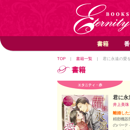
書籍
番
TOP
|
書籍一覧
|
君に永遠の愛
書籍
エタニティ・赤
君に永
井上美
離婚した
精密機器
のパーテ