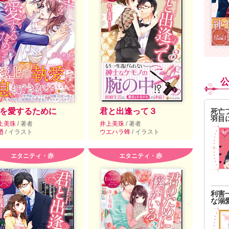
を愛するために
君と出逢って３
死亡
羽目
上美珠
/ 著者
井上美珠
/ 著者
廼
/ イラスト
ウエハラ蜂
/ イラスト
エタニティ・赤
エタニティ・赤
利害
な溺