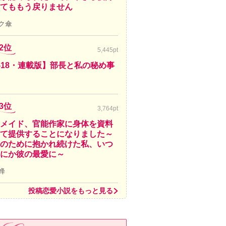
てももう戻りません
ク傘
2位
5,445pt
-18・連載版】部長と私の秘め事
3位
3,764pt
メイド、官能作家に身体を資料
て提供することになりました～
のために抱かれ続けた私、いつ
にか彼の最愛に～
蜂
投稿恋愛小説をもっと見る