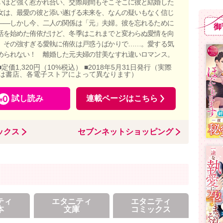
いほど強く惹かれ合い、交際期間もそこそこに彼と結婚した
女は、最愛の彼と添い遂げる未来を、なんの疑いもなく信じ
――しかし今、二人の関係は「元」夫婦。彼を忘れるために
御
活を始めた侑依だけど、冬季はこれまでと変わらぬ愛情を向
。その強すぎる愛執に侑依は戸惑うばかりで……。愛する気
められない！ 離婚した元夫婦の甘美なすれ違いロマンス。
■定価1,320円（10%税込） ■2018年5月31日発行（実際
は書店、各電子ストアによって異なります）
試し読み
連載ページはこちら
ックス
セブンネットショッピング
ティ
エタニティ
エタニティ
本
文庫
コミックス