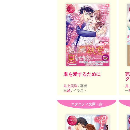
君を愛するために
完
ク
井上美珠
/ 著者
井
三廼
/ イラスト
一
エタニティ文庫・赤