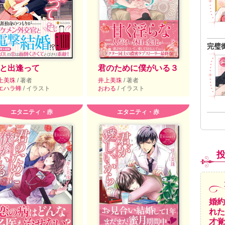
完璧
と出逢って
君のために僕がいる３
上美珠
/ 著者
井上美珠
/ 著者
エハラ蜂
/ イラスト
おわる
/ イラスト
エタニティ・赤
エタニティ・赤
婚約
れた
才覚