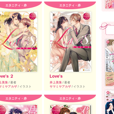
エタニティ・赤
エタニティ・赤
ove's ２
Love's
上美珠
/ 著者
井上美珠
/ 著者
マミヤアカザ
/ イラスト
サマミヤアカザ
/ イラスト
エタニティ・赤
エタニティ・赤