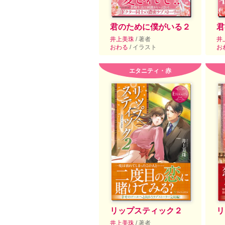
君のために僕がいる２
君
井上美珠
/ 著者
井
おわる
/ イラスト
お
エタニティ・赤
リップスティック２
リ
井上美珠
/ 著者