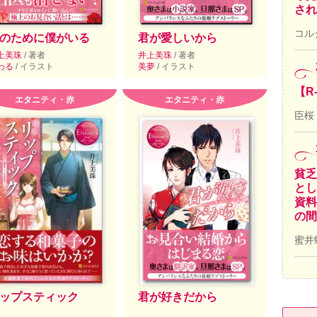
され
コル
のために僕がいる
君が愛しいから
上美珠
/ 著者
井上美珠
/ 著者
わる
/ イラスト
美夢
/ イラスト
【R
エタニティ・赤
エタニティ・赤
臣桜
貧乏
とし
資料
の間
蜜井
ップスティック
君が好きだから