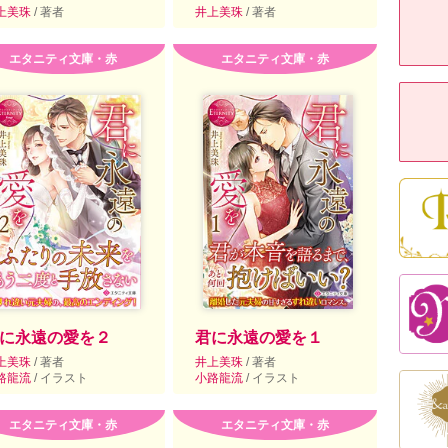
上美珠
/ 著者
井上美珠
/ 著者
エタニティ文庫・赤
エタニティ文庫・赤
に永遠の愛を２
君に永遠の愛を１
上美珠
/ 著者
井上美珠
/ 著者
路龍流
/ イラスト
小路龍流
/ イラスト
エタニティ文庫・赤
エタニティ文庫・赤