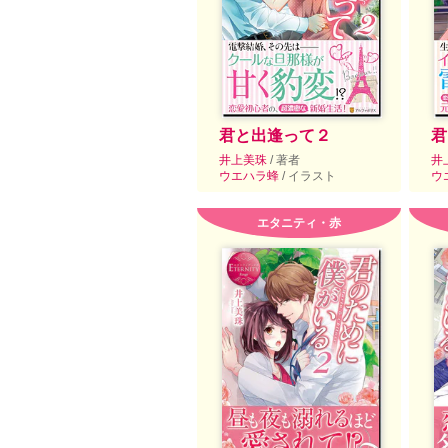
君と出逢って２
君
井上美珠
/ 著者
井
ウエハラ蜂
/ イラスト
ウ
エタニティ・赤