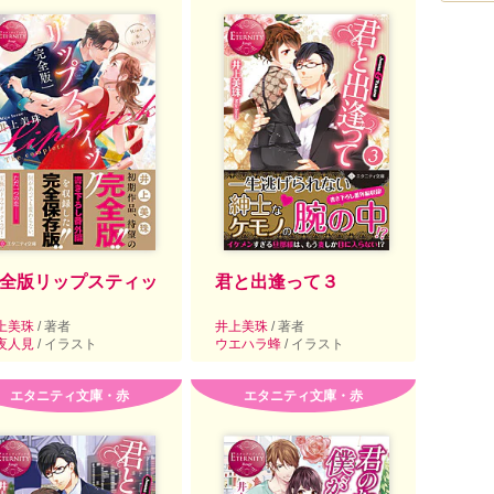
全版リップスティッ
君と出逢って３
上美珠
/ 著者
井上美珠
/ 著者
夜人見
/ イラスト
ウエハラ蜂
/ イラスト
エタニティ文庫・赤
エタニティ文庫・赤