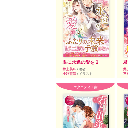
君に永遠の愛を２
君
井上美珠
/ 著者
井
小路龍流
/ イラスト
三
エタニティ・赤