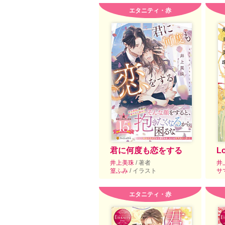
エタニティ・赤
君に何度も恋をする
L
井上美珠
/ 著者
井
篁ふみ
/ イラスト
サ
エタニティ・赤