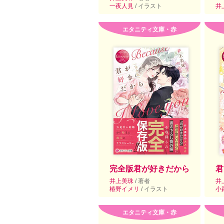
一夜人見
/ イラスト
井
エタニティ文庫・赤
完全版君が好きだから
君
井上美珠
/ 著者
井
椿野イメリ
/ イラスト
小
エタニティ文庫・赤