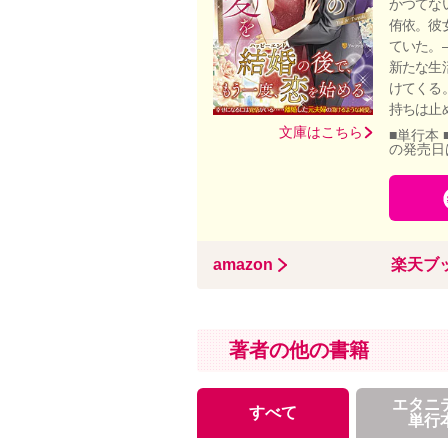
かつてな
侑依。彼
ていた。
新たな生
けてくる
持ちは止
文庫はこちら
■単行本 
の発売日
amazon
楽天ブ
著者の他の書籍
エタニ
すべて
単行