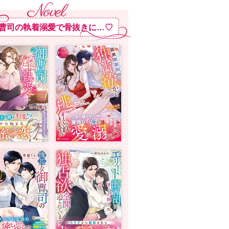
曹司の執着溺愛で骨抜きに…♡