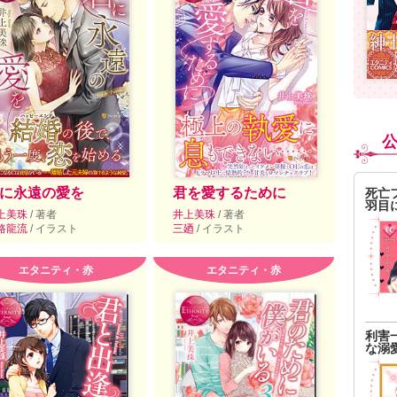
に永遠の愛を
君を愛するために
死亡
羽目
上美珠
/ 著者
井上美珠
/ 著者
路龍流
/ イラスト
三廼
/ イラスト
エタニティ・赤
エタニティ・赤
利害
な溺