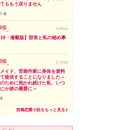
てももう戻りません
ク傘
2位
5,445pt
-18・連載版】部長と私の秘め事
3位
3,764pt
メイド、官能作家に身体を資料
て提供することになりました～
のために抱かれ続けた私、いつ
にか彼の最愛に～
蜂
投稿恋愛小説をもっと見る