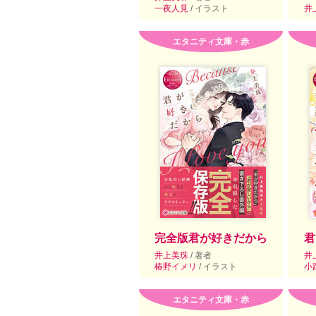
一夜人見
/ イラスト
井
エタニティ文庫・赤
完全版君が好きだから
君
井上美珠
/ 著者
井
椿野イメリ
/ イラスト
小
エタニティ文庫・赤