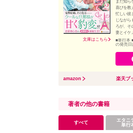
まだ知ら
喜びを教
忙しい彼
じながら
ろが、そ
妻とイケ
文庫はこちら
■単行本 
の発売日
amazon
楽天ブ
著者の他の書籍
エタニ
すべて
単行