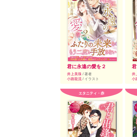
君に永遠の愛を２
君
井上美珠
/ 著者
井
小路龍流
/ イラスト
小
エタニティ・赤