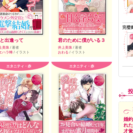
完璧
と出逢って
君のために僕がいる３
上美珠
/ 著者
井上美珠
/ 著者
エハラ蜂
/ イラスト
おわる
/ イラスト
エタニティ・赤
エタニティ・赤
婚約
れた
才覚