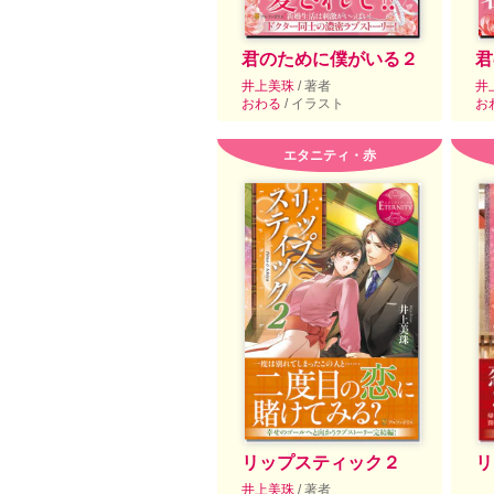
君のために僕がいる２
君
井上美珠
/ 著者
井
おわる
/ イラスト
お
エタニティ・赤
リップスティック２
リ
井上美珠
/ 著者