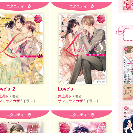
エタニティ・赤
エタニティ・赤
ove's ２
Love's
上美珠
/ 著者
井上美珠
/ 著者
マミヤアカザ
/ イラスト
サマミヤアカザ
/ イラスト
エタニティ・赤
エタニティ・赤