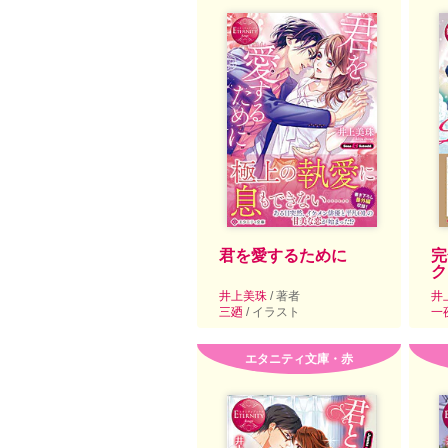
君を愛するために
完
ク
井上美珠
/ 著者
井
三廼
/ イラスト
一
エタニティ文庫・赤