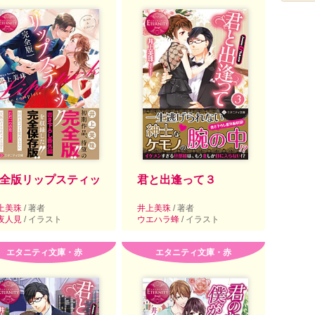
全版リップスティッ
君と出逢って３
上美珠
/ 著者
井上美珠
/ 著者
夜人見
/ イラスト
ウエハラ蜂
/ イラスト
エタニティ文庫・赤
エタニティ文庫・赤