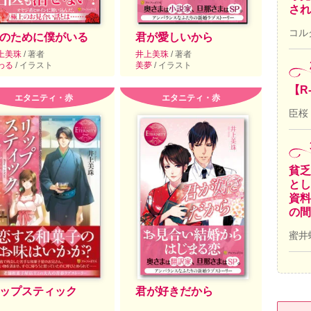
され
コル
のために僕がいる
君が愛しいから
上美珠
/ 著者
井上美珠
/ 著者
わる
/ イラスト
美夢
/ イラスト
【R
エタニティ・赤
エタニティ・赤
臣桜
貧乏
とし
資料
の間
蜜井
ップスティック
君が好きだから