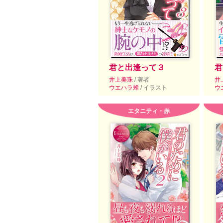
君と出逢って３
君
井上美珠
/ 著者
井
ウエハラ蜂
/ イラスト
ウ
エタニティ・赤