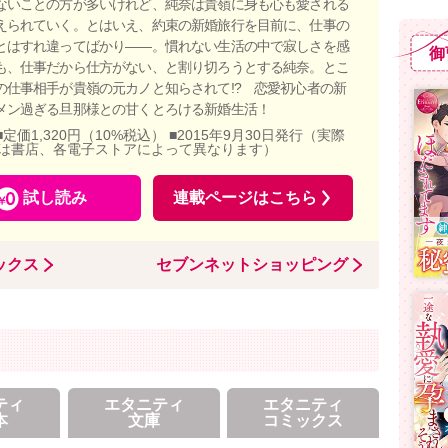
ないことの方が多いけれど、純奈は貴嶺に身も心も愛される
えられていく。とはいえ、約束の新婚旅行を目前に、仕事の
とはすれ違ってばかり――。慣れない生活の中で寂しさを感
御
も、仕事だから仕方がない、と割り切ろうとする純奈。とこ
の仕事相手が貴嶺の元カノと知らされて!? 恋愛初心者の新
メン過ぎる旦那様との甘くとろける新婚生活！
■定価1,320円（10%税込） ■2015年9月30日発行（実際
は書店、各電子ストアによって異なります）
試し読み
連載ページはこちら
ックス
セブンネットショッピング
ティ
エタニティ
エタニティ
本
文庫
コミックス