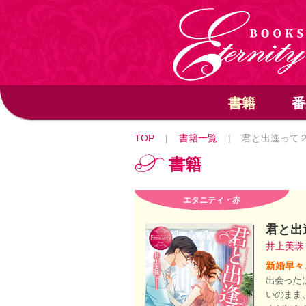
書籍
番
TOP
|
書籍一覧
|
君と出逢って
書籍
エタニティ・赤
君と出
井上美
新婚早々
出会った
いのまま