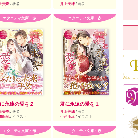
上美珠
/ 著者
井上美珠
/ 著者
エタニティ文庫・赤
エタニティ文庫・赤
に永遠の愛を２
君に永遠の愛を１
上美珠
/ 著者
井上美珠
/ 著者
路龍流
/ イラスト
小路龍流
/ イラスト
エタニティ文庫・赤
エタニティ文庫・赤