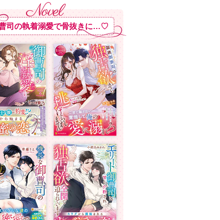
曹司の執着溺愛で骨抜きに…♡