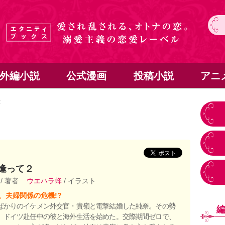
外編小説
公式漫画
投稿小説
アニ
２
逢って２
珠
/ 著者
ウエハラ蜂
/ イラスト
、夫婦関係の危機!?
ばかりのイケメン外交官・貴嶺と電撃結婚した純奈。その勢
、ドイツ赴任中の彼と海外生活を始めた。交際期間ゼロで、