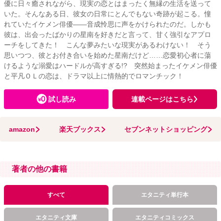
優に日々癒されながら、現実の恋とはまったく無縁の生活を送って
いた。そんなある日、彼女の日常にとんでもない奇跡が起こる。憧
れていたイケメン俳優――音成怜思に声をかけられたのだ。しかも
彼は、出会ったばかりの星南を好きだと言って、甘く強引なアプロ
ーチをしてきた！ こんな夢みたいな現実があるわけない！ そう
思いつつ、彼とお付き合いを始めた星南だけど……恋愛初心者に蕩
けるような溺愛はハードルが高すぎる!? 突然始まったイケメン俳優
と平凡ＯＬの恋は、ドラマ以上に情熱的でロマンチック！
試し読み
連載ページはこちら
amazon
楽天ブックス
セブンネットショッピング
著者の他の書籍
すべて
エタニティ単行本
エタニティ文庫
エタニティコミックス