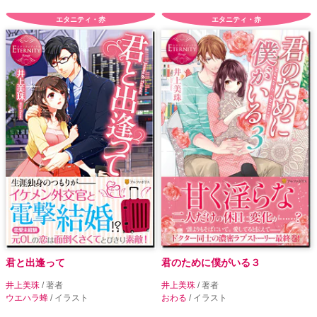
エタニティ・赤
エタニティ・赤
君と出逢って
君のために僕がいる３
井上美珠
/ 著者
井上美珠
/ 著者
ウエハラ蜂
/ イラスト
おわる
/ イラスト