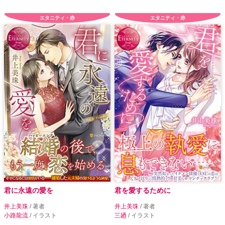
エタニティ・赤
エタニティ・赤
君に永遠の愛を
君を愛するために
井上美珠
/ 著者
井上美珠
/ 著者
小路龍流
/ イラスト
三廼
/ イラスト