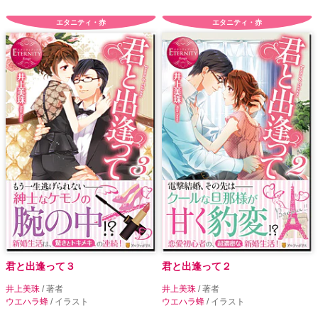
エタニティ・赤
エタニティ・赤
君と出逢って３
君と出逢って２
井上美珠
/ 著者
井上美珠
/ 著者
ウエハラ蜂
/ イラスト
ウエハラ蜂
/ イラスト