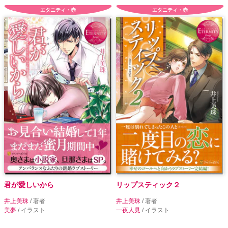
エタニティ・赤
エタニティ・赤
君が愛しいから
リップスティック２
井上美珠
/ 著者
井上美珠
/ 著者
美夢
/ イラスト
一夜人見
/ イラスト