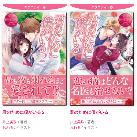
エタニティ・赤
エタニティ・赤
君のために僕がいる２
君のために僕がいる
井上美珠
/ 著者
井上美珠
/ 著者
おわる
/ イラスト
おわる
/ イラスト