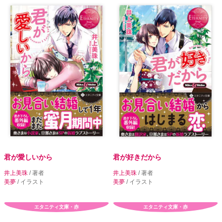
君が愛しいから
君が好きだから
井上美珠
/ 著者
井上美珠
/ 著者
美夢
/ イラスト
美夢
/ イラスト
エタニティ文庫・赤
エタニティ文庫・赤