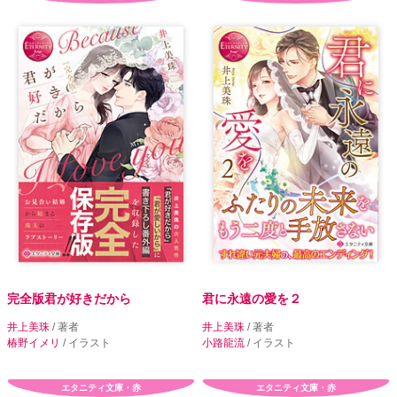
完全版君が好きだから
君に永遠の愛を２
井上美珠
/ 著者
井上美珠
/ 著者
椿野イメリ
/ イラスト
小路龍流
/ イラスト
エタニティ文庫・赤
エタニティ文庫・赤