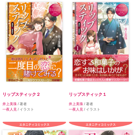
リップスティック２
リップスティック１
井上美珠
/ 著者
井上美珠
/ 著者
一夜人見
/ イラスト
一夜人見
/ イラスト
エタニティコミックス
エタニティコミックス