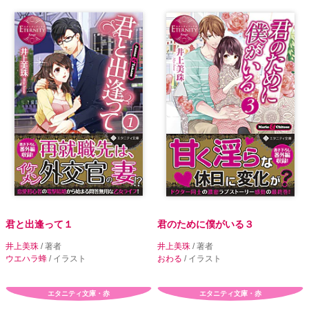
君と出逢って１
君のために僕がいる３
井上美珠
/ 著者
井上美珠
/ 著者
ウエハラ蜂
/ イラスト
おわる
/ イラスト
エタニティ文庫・赤
エタニティ文庫・赤