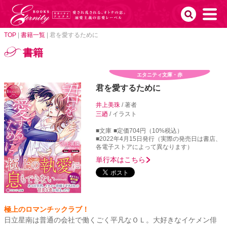
TOP
|
書籍一覧
|
君を愛するために
書籍
エタニティ文庫・赤
君を愛するために
井上美珠
/ 著者
三廼
/ イラスト
■文庫
■定価704円（10%税込）
■2022年4月15日発行（実際の発売日は書店、
各電子ストアによって異なります）
単行本はこちら
極上のロマンチックラブ！
日立星南は普通の会社で働くごく平凡なＯＬ。大好きなイケメン俳