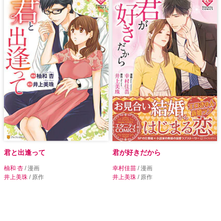
君と出逢って
君が好きだから
柚和 杏
/ 漫画
幸村佳苗
/ 漫画
井上美珠
/ 原作
井上美珠
/ 原作