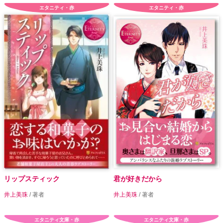
エタニティ・赤
エタニティ・赤
リップスティック
君が好きだから
井上美珠
/ 著者
井上美珠
/ 著者
エタニティ文庫・赤
エタニティ文庫・赤