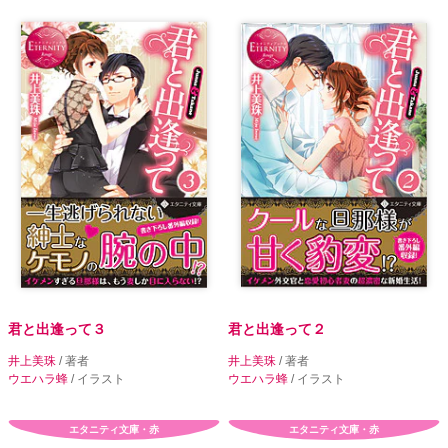
君と出逢って３
君と出逢って２
井上美珠
/ 著者
井上美珠
/ 著者
ウエハラ蜂
/ イラスト
ウエハラ蜂
/ イラスト
エタニティ文庫・赤
エタニティ文庫・赤