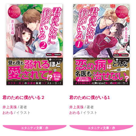
君のために僕がいる２
君のために僕がいる1
井上美珠
/ 著者
井上美珠
/ 著者
おわる
/ イラスト
おわる
/ イラスト
エタニティ文庫・赤
エタニティ文庫・赤