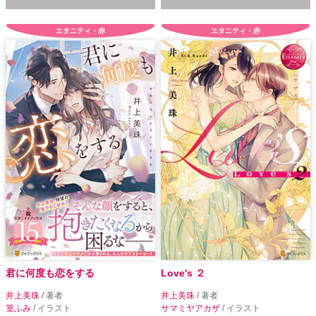
エタニティ・赤
エタニティ・赤
君に何度も恋をする
Love's ２
井上美珠
/ 著者
井上美珠
/ 著者
篁ふみ
/ イラスト
サマミヤアカザ
/ イラスト