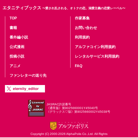
エタニティブックス
〜愛され乱される、オトナの恋。溺愛主義の恋愛レーベル〜
TOP
作家募集
書籍
お問い合わせ
番外編小説
利用規約
公式漫画
アルファコイン利用規約
投稿小説
レンタルサービス利用規約
アニメ
FAQ
ファンレターの送り先
JASRAC許諾番号
《通常版》第9025660001Y45040号
《デラックス♡版》第9025660002Y45038号
Copyright (C) 2000-2026 AlphaPolis Co.,Ltd. All Rights