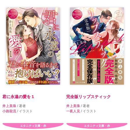
君に永遠の愛を１
完全版リップスティック
井上美珠
/ 著者
井上美珠
/ 著者
小路龍流
/ イラスト
一夜人見
/ イラスト
エタニティ文庫・赤
エタニティ文庫・赤