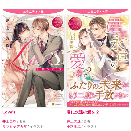
エタニティ・赤
エタニティ・赤
Love's
君に永遠の愛を２
井上美珠
/ 著者
井上美珠
/ 著者
サマミヤアカザ
/ イラスト
小路龍流
/ イラスト