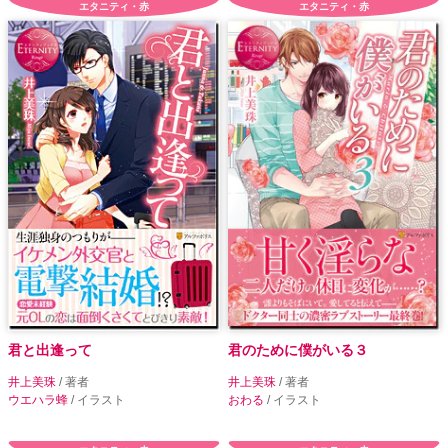
エタニティ・赤
エタニティ・赤
君と出逢って
君のために僕がいる３
井上美珠
/ 著者
井上美珠
/ 著者
ウエハラ蜂
/ イラスト
おわる
/ イラスト