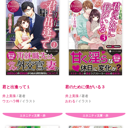
君と出逢って１
君のために僕がいる３
井上美珠
/ 著者
井上美珠
/ 著者
ウエハラ蜂
/ イラスト
おわる
/ イラスト
エタニティ文庫・赤
エタニティ文庫・赤