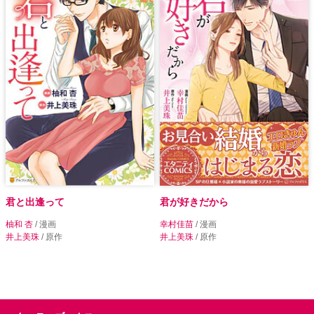
君と出逢って
君が好きだから
柚和 杏
/ 漫画
幸村佳苗
/ 漫画
井上美珠
/ 原作
井上美珠
/ 原作