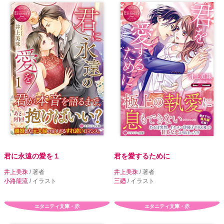
君に永遠の愛を１
君を愛するために
井上美珠
/ 著者
井上美珠
/ 著者
小路龍流
/ イラスト
三廼
/ イラスト
エタニティ文庫・赤
エタニティ文庫・赤