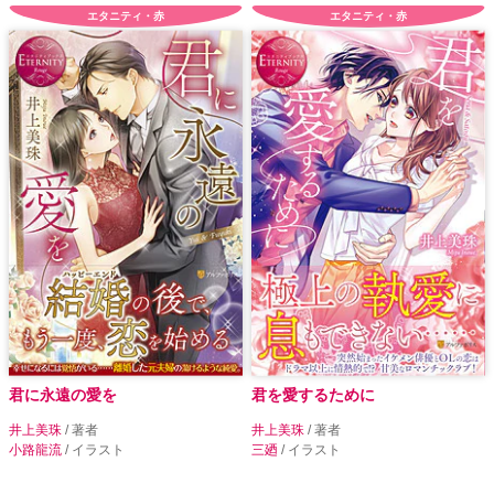
エタニティ・赤
エタニティ・赤
君に永遠の愛を
君を愛するために
井上美珠
/ 著者
井上美珠
/ 著者
小路龍流
/ イラスト
三廼
/ イラスト