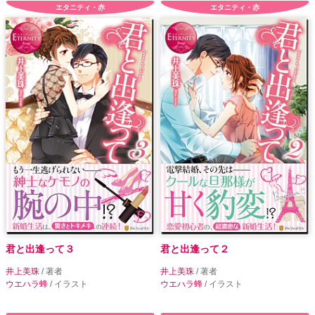
エタニティ・赤
エタニティ・赤
君と出逢って３
君と出逢って２
井上美珠
/ 著者
井上美珠
/ 著者
ウエハラ蜂
/ イラスト
ウエハラ蜂
/ イラスト