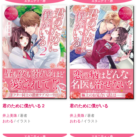
エタニティ・赤
エタニティ・赤
君のために僕がいる２
君のために僕がいる
井上美珠
/ 著者
井上美珠
/ 著者
おわる
/ イラスト
おわる
/ イラスト
エタニティ・赤
エタニティ・赤