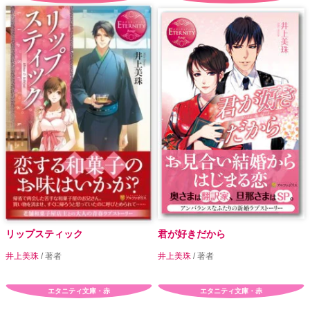
リップスティック
君が好きだから
井上美珠
/ 著者
井上美珠
/ 著者
エタニティ文庫・赤
エタニティ文庫・赤