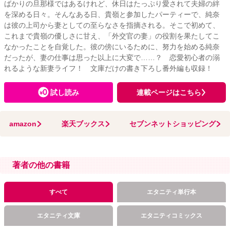
ばかりの旦那様ではあるけれど、休日はたっぷり愛されて夫婦の絆
を深める日々。そんなある日、貴嶺と参加したパーティーで、純奈
は彼の上司から妻としての至らなさを指摘される。そこで初めて、
これまで貴嶺の優しさに甘え、「外交官の妻」の役割を果たしてこ
なかったことを自覚した。彼の傍にいるために、努力を始める純奈
だったが、妻の仕事は思った以上に大変で……？ 恋愛初心者の溺
れるような新妻ライフ！ 文庫だけの書き下ろし番外編も収録！
試し読み
連載ページはこちら
amazon
楽天ブックス
セブンネットショッピング
著者の他の書籍
すべて
エタニティ単行本
エタニティ文庫
エタニティコミックス