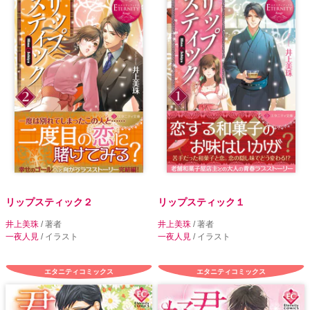
リップスティック２
リップスティック１
井上美珠
/ 著者
井上美珠
/ 著者
一夜人見
/ イラスト
一夜人見
/ イラスト
エタニティコミックス
エタニティコミックス