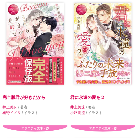
完全版君が好きだから
君に永遠の愛を２
井上美珠
/ 著者
井上美珠
/ 著者
椿野イメリ
/ イラスト
小路龍流
/ イラスト
エタニティ文庫・赤
エタニティ文庫・赤