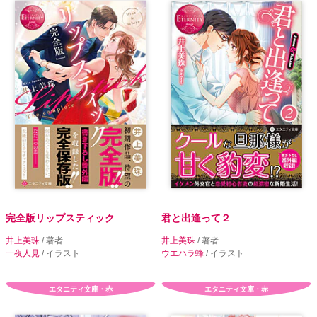
完全版リップスティック
君と出逢って２
井上美珠
/ 著者
井上美珠
/ 著者
一夜人見
/ イラスト
ウエハラ蜂
/ イラスト
エタニティ文庫・赤
エタニティ文庫・赤