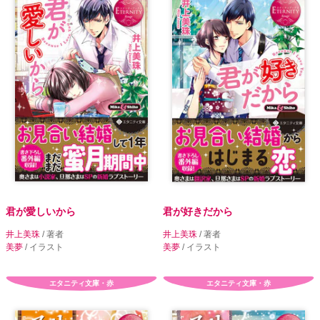
君が愛しいから
君が好きだから
井上美珠
/ 著者
井上美珠
/ 著者
美夢
/ イラスト
美夢
/ イラスト
エタニティ文庫・赤
エタニティ文庫・赤