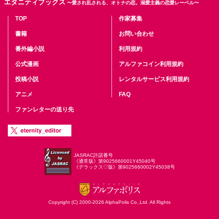
エタニティブックス
〜愛され乱される、オトナの恋。溺愛主義の恋愛レーベル〜
TOP
作家募集
書籍
お問い合わせ
番外編小説
利用規約
公式漫画
アルファコイン利用規約
投稿小説
レンタルサービス利用規約
アニメ
FAQ
ファンレターの送り先
JASRAC許諾番号
《通常版》第9025660001Y45040号
《デラックス♡版》第9025660002Y45038号
Copyright (C) 2000-2026 AlphaPolis Co.,Ltd. All Rights