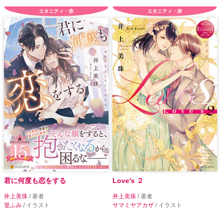
エタニティ・赤
エタニティ・赤
君に何度も恋をする
Love's ２
井上美珠
/ 著者
井上美珠
/ 著者
篁ふみ
/ イラスト
サマミヤアカザ
/ イラスト