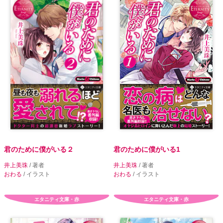
君のために僕がいる２
君のために僕がいる1
井上美珠
/ 著者
井上美珠
/ 著者
おわる
/ イラスト
おわる
/ イラスト
エタニティ文庫・赤
エタニティ文庫・赤