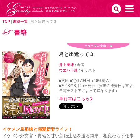
TOP
|
書籍一覧
|
君と出逢って３
書籍
エタニティ文庫・赤
君と出逢って３
井上美珠
/ 著者
ウエハラ蜂
/ イラスト
■文庫
■定価704円（10%税込）
■2018年8月15日発行（実際の発売日は書店、
各電子ストアによって異なります）
単行本はこちら
イケメン旦那様と溺愛新妻ライフ！
イケメン外交官・貴嶺と甘い新婚生活を送る純奈。相変わらず仕事