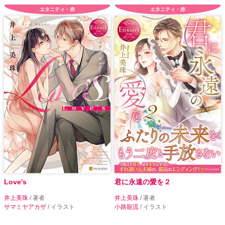
エタニティ・赤
エタニティ・赤
Love's
君に永遠の愛を２
井上美珠
/ 著者
井上美珠
/ 著者
サマミヤアカザ
/ イラスト
小路龍流
/ イラスト