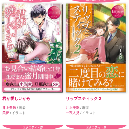
君が愛しいから
リップスティック２
井上美珠
/ 著者
井上美珠
/ 著者
美夢
/ イラスト
一夜人見
/ イラスト
エタニティ・赤
エタニティ・赤