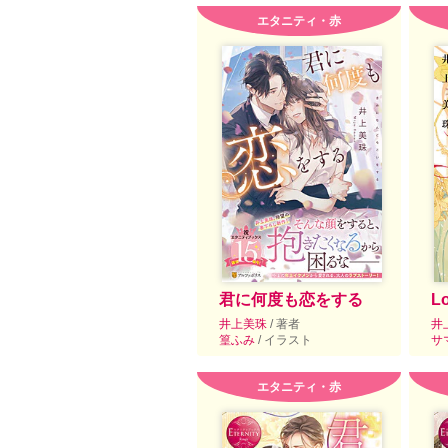
エタニティ・赤
君に何度も恋をする
L
井上美珠
/ 著者
井
篁ふみ
/ イラスト
サ
エタニティ・赤