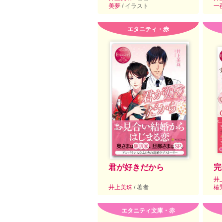
美夢
/ イラスト
一
エタニティ・赤
君が好きだから
完
井
井上美珠
/ 著者
椿
エタニティ文庫・赤