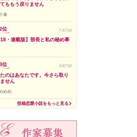
てももう戻りません
ク傘
2位
7,417pt
-18・連載版】部長と私の秘め事
3位
4,927pt
たのはあなたです。今さら取り
ません
めめめ
投稿恋愛小説をもっと見る