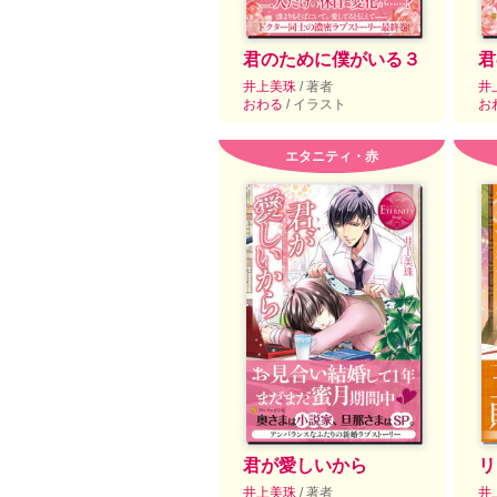
君のために僕がいる３
君
井上美珠
/ 著者
井
おわる
/ イラスト
お
エタニティ・赤
君が愛しいから
リ
井上美珠
/ 著者
井