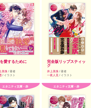
を愛するために
完全版リップスティッ
ク
上美珠
/ 著者
井上美珠
/ 著者
廼
/ イラスト
一夜人見
/ イラスト
エタニティ文庫・赤
エタニティ文庫・赤