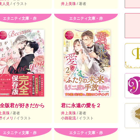
夜人見
/ イラスト
井上美珠
/ 著者
エタニティ文庫・赤
エタニティ文庫・赤
全版君が好きだから
君に永遠の愛を２
上美珠
/ 著者
井上美珠
/ 著者
野イメリ
/ イラスト
小路龍流
/ イラスト
エタニティ文庫・赤
エタニティ文庫・赤