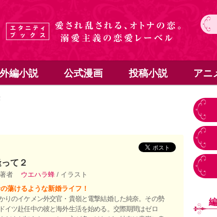
外編小説
公式漫画
投稿小説
アニ
２
逢って２
 著者
ウエハラ蜂
/ イラスト
者の蕩けるような新婚ライフ！
かりのイケメン外交官・貴嶺と電撃結婚した純奈。その勢
ドイツ赴任中の彼と海外生活を始める。交際期間はゼロ