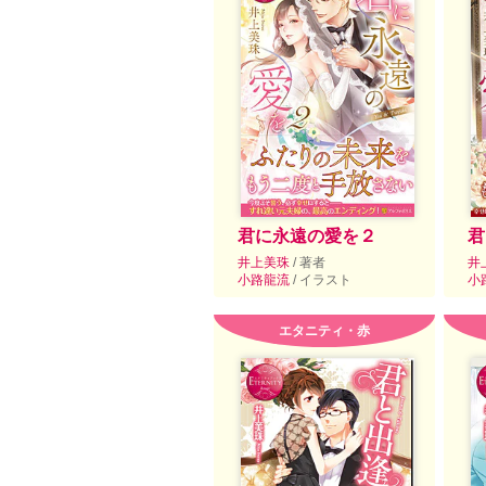
君に永遠の愛を２
君
井上美珠
/ 著者
井
小路龍流
/ イラスト
小
エタニティ・赤