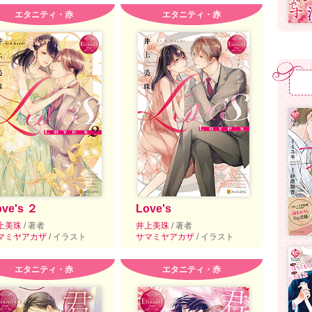
エタニティ・赤
エタニティ・赤
ove's ２
Love's
上美珠
/ 著者
井上美珠
/ 著者
マミヤアカザ
/ イラスト
サマミヤアカザ
/ イラスト
エタニティ・赤
エタニティ・赤