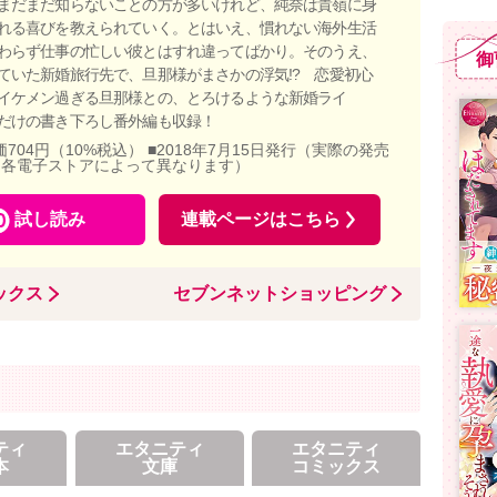
まだまだ知らないことの方が多いけれど、純奈は貴嶺に身
れる喜びを教えられていく。とはいえ、慣れない海外生活
わらず仕事の忙しい彼とはすれ違ってばかり。そのうえ、
御
ていた新婚旅行先で、旦那様がまさかの浮気!? 恋愛初心
イケメン過ぎる旦那様との、とろけるような新婚ライ
だけの書き下ろし番外編も収録！
価704円（10%税込） ■2018年7月15日発行（実際の発売
、各電子ストアによって異なります）
試し読み
連載ページはこちら
ックス
セブンネットショッピング
ティ
エタニティ
エタニティ
本
文庫
コミックス