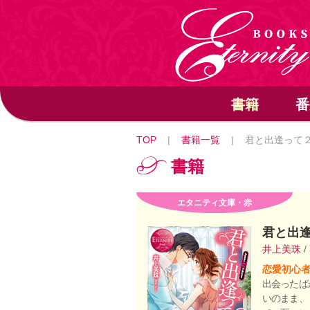
書籍
番
TOP
|
書籍一覧
|
君と出逢って
書籍
エタニティ文庫・赤
君と出
井上美珠
/
恋愛初心
出会ったば
いのまま、