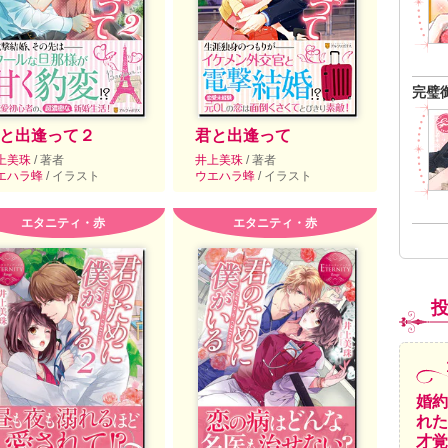
完璧
と出逢って２
君と出逢って
上美珠
/ 著者
井上美珠
/ 著者
エハラ蜂
/ イラスト
ウエハラ蜂
/ イラスト
エタニティ・赤
エタニティ・赤
婚約
れた
才覚