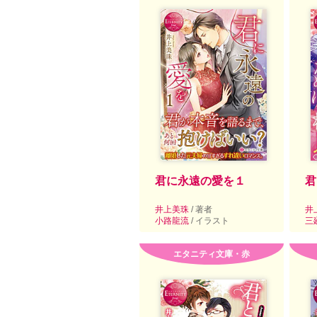
君に永遠の愛を１
君
井上美珠
/ 著者
井
小路龍流
/ イラスト
三
エタニティ文庫・赤