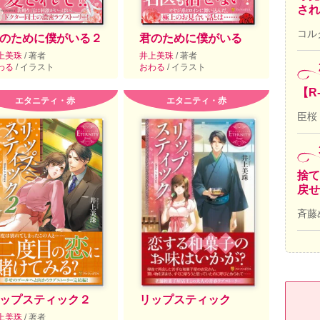
され
コル
のために僕がいる２
君のために僕がいる
上美珠
/ 著者
井上美珠
/ 著者
わる
/ イラスト
おわる
/ イラスト
【R
エタニティ・赤
エタニティ・赤
臣桜
捨て
戻せ
斉藤
ップスティック２
リップスティック
上美珠
/ 著者