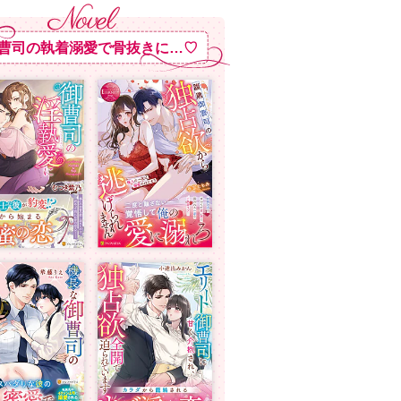
曹司の執着溺愛で骨抜きに…♡