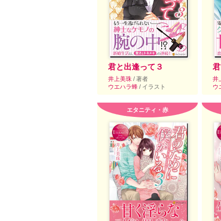
君と出逢って３
君
井上美珠
/ 著者
井
ウエハラ蜂
/ イラスト
ウ
エタニティ・赤