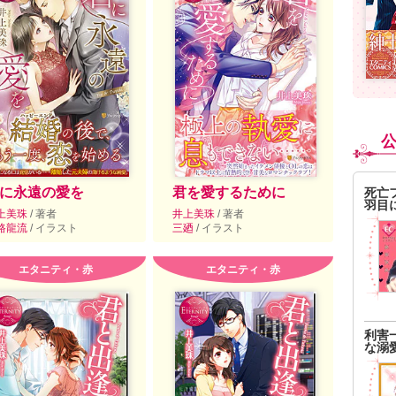
に永遠の愛を
君を愛するために
死亡
羽目
上美珠
/ 著者
井上美珠
/ 著者
路龍流
/ イラスト
三廼
/ イラスト
エタニティ・赤
エタニティ・赤
利害
な溺