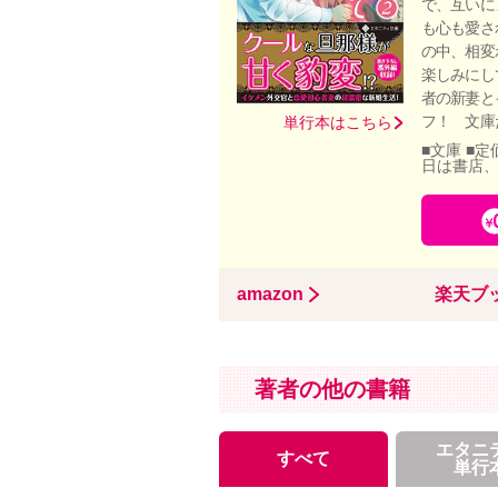
で、互いに
も心も愛さ
の中、相変
楽しみにし
者の新妻と
フ！ 文庫
単行本はこちら
■文庫 ■定
日は書店
amazon
楽天ブ
著者の他の書籍
エタニ
すべて
単行