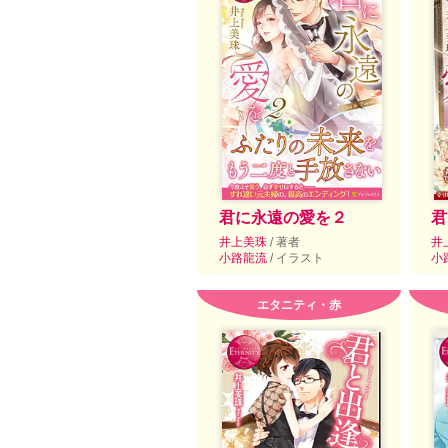
君に永遠の愛を２
君
井上美珠
/ 著者
井
小路龍流
/ イラスト
小
エタニティ・赤