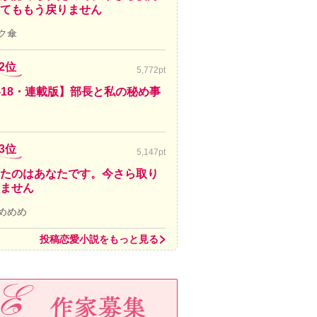
てももう戻りません
ク傘
2位
5,772pt
-18・連載版】部長と私の秘め事
3位
5,147pt
たのはあなたです。今さら取り
ません
めめめ
投稿恋愛小説をもっと見る