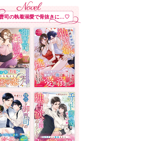
曹司の執着溺愛で骨抜きに…♡