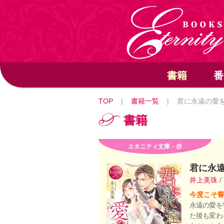
書籍
番
TOP
|
書籍一覧
|
君に永遠の愛
書籍
エタニティ文庫・赤
君に永
井上美珠
/
今度こそ
永遠の愛を
た後も変わ