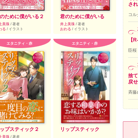
され
コル
のために僕がいる２
君のために僕がいる
上美珠
/ 著者
井上美珠
/ 著者
わる
/ イラスト
おわる
/ イラスト
【R
エタニティ・赤
エタニティ・赤
臣桜
捨て
戻せ
斉藤
ップスティック２
リップスティック
上美珠
/ 著者