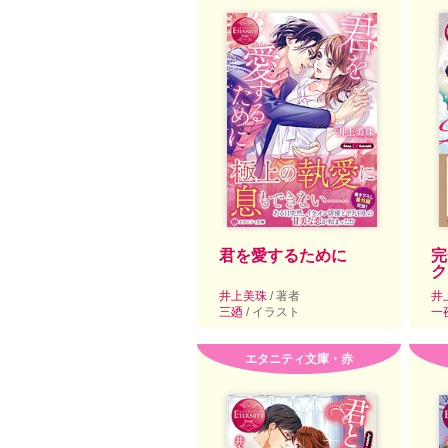
君を愛するために
完
ク
井上美珠
/ 著者
井
三廼
/ イラスト
一
エタニティ文庫・赤