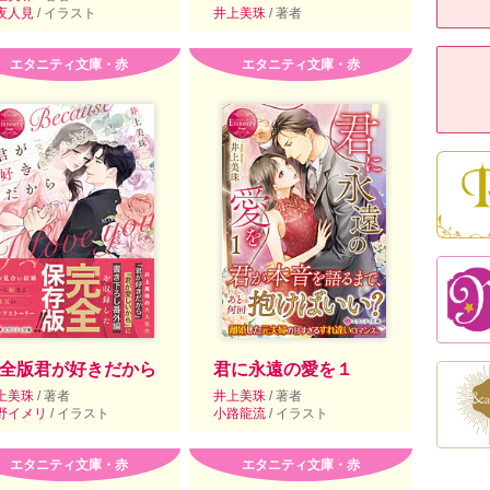
夜人見
/ イラスト
井上美珠
/ 著者
エタニティ文庫・赤
エタニティ文庫・赤
全版君が好きだから
君に永遠の愛を１
上美珠
/ 著者
井上美珠
/ 著者
野イメリ
/ イラスト
小路龍流
/ イラスト
エタニティ文庫・赤
エタニティ文庫・赤