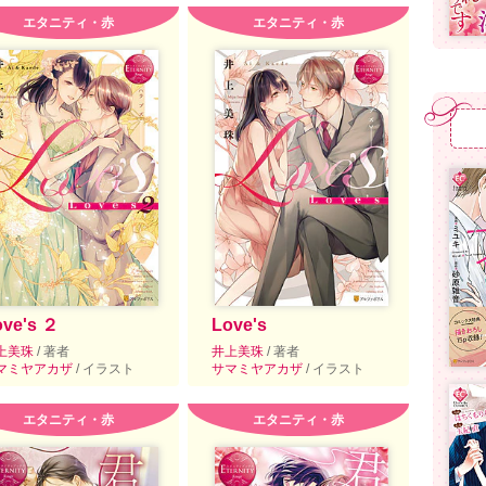
エタニティ・赤
エタニティ・赤
ove's ２
Love's
上美珠
/ 著者
井上美珠
/ 著者
マミヤアカザ
/ イラスト
サマミヤアカザ
/ イラスト
エタニティ・赤
エタニティ・赤