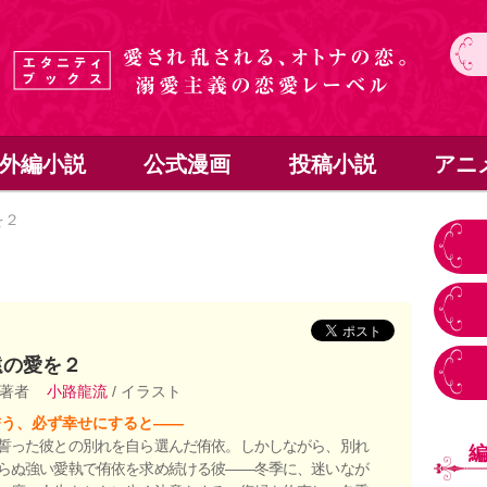
外編小説
公式漫画
投稿小説
アニ
を２
遠の愛を２
 著者
小路龍流
/ イラスト
誓う、必ず幸せにすると――
誓った彼との別れを自ら選んだ侑依。しかしながら、別れ
らぬ強い愛執で侑依を求め続ける彼――冬季に、迷いなが