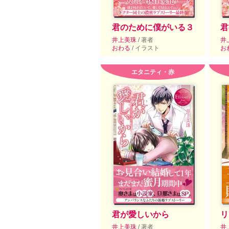
君のために僕がいる３
君
井上美珠
/ 著者
井
おわる
/ イラスト
お
エタニティ・赤
君が愛しいから
リ
井上美珠
/ 著者
井