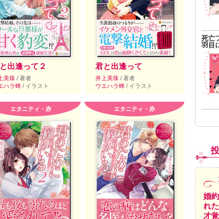
死亡
羽目
と出逢って２
君と出逢って
上美珠
/ 著者
井上美珠
/ 著者
エハラ蜂
/ イラスト
ウエハラ蜂
/ イラスト
エタニティ・赤
エタニティ・赤
婚約
れた
才覚