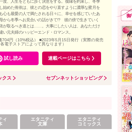
一度、人生をともに歩く決意をする。復縁を約束し、冬季
し始めた侑依は、彼との恋をやり直すように濃厚な蜜月を
も心も最愛の人で満たされる日々に、幸せを感じていたあ
御
母から冬季へお見合いの話がきて!? 彼の傍で生きていく
依が取るべき道とは……。大事にしたい人は、あなただけ
違い元夫婦のハッピーエンド・ロマンス。
価704円（10%税込） ■2023年5月15日発行（実際の発売
、各電子ストアによって異なります）
試し読み
連載ページはこちら
ックス
セブンネットショッピング
ティ
エタニティ
エタニティ
本
文庫
コミックス