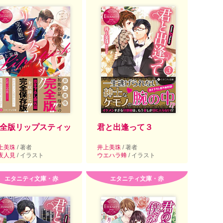
全版リップスティッ
君と出逢って３
上美珠
/ 著者
井上美珠
/ 著者
夜人見
/ イラスト
ウエハラ蜂
/ イラスト
エタニティ文庫・赤
エタニティ文庫・赤