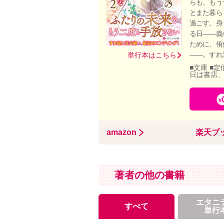
らも、もう
とまた暮ら
過ごす。身
る日――義
ために、侑
――。すれ
単行本はこちら
■文庫 ■定
日は書店
amazon
楽天ブ
著者の他の書籍
エタニ
すべて
単行