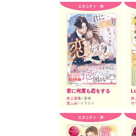
エタニティ・赤
君に何度も恋をする
L
井上美珠
/ 著者
井
篁ふみ
/ イラスト
サ
エタニティ・赤