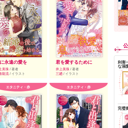
に永遠の愛を
君を愛するために
利害
な溺
上美珠
/ 著者
井上美珠
/ 著者
路龍流
/ イラスト
三廼
/ イラスト
エタニティ・赤
エタニティ・赤
完璧