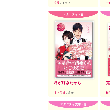
美夢
/ イラスト
一
エタニティ・赤
君が好きだから
完
井
井上美珠
/ 著者
椿
エタニティ文庫・赤