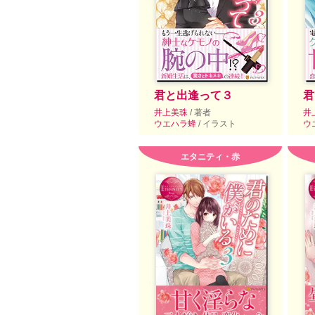
君と出逢って３
君
井上美珠
/ 著者
井
ウエハラ蜂
/ イラスト
ウ
エタニティ・赤