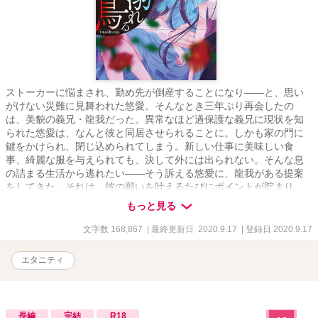
ストーカーに悩まされ、勤め先が倒産することになり――と、思い
がけない災難に見舞われた悠愛。そんなとき三年ぶり再会したの
は、美貌の義兄・龍我だった。異常なほど過保護な義兄に現状を知
られた悠愛は、なんと彼と同居させられることに。しかも家の門に
鍵をかけられ、閉じ込められてしまう。新しい仕事に美味しい食
事、綺麗な服を与えられても、決して外には出られない。そんな息
の詰まる生活から逃れたい――そう訴える悠愛に、龍我がある提案
をしてきた。それは、彼の願いを叶えるたびにポイントが貯まり、
満点になると外出できるというもの。悠愛はそれを呑み、義兄の願
もっと見る
いを叶えようとするが、頬へのキス、ハグ、そして秘めた場所への
愛撫と、次々に要求がエスカレートして……
文字数 168,867
| 最終更新日 2020.9.17
| 登録日 2020.9.17
エタニティ
長編
完結
R18