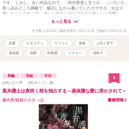
です。 しかし、古い作品なので……時代背景と言うか……いろいろ
突っ込みどころ満載で、修正しながら書いていたのですが、やはり
難しかったです（汗） 楽しい作品に仕上げるのが厳しいと判断し、
連載を中止させていただくことにしました。 申しわけありません。
もっと見る
新作を書いて更新していきたいと思っていますので、よろしくお願
いします。 お詫びに過去に書いた原文のママ載せておきます。 修正
文字数 118,634
| 最終更新日 2021.3.10
| 登録日 2020.10.02
していないのと、若かりし頃の作品のため、 甘めに見てください
m(__)m
恋愛
エタニティ
ラブコメ
束縛
上司と部下
過保護
溺愛
執着愛
イケメン
地味子
長編
完結
R18
5
お気に入り:
77
24h.ポイント：
21
黒弁護士は夜咲く桜を独占する～過保護な愛に溶かされて～
霧内杳/眼鏡のさきっぽ
書籍情報