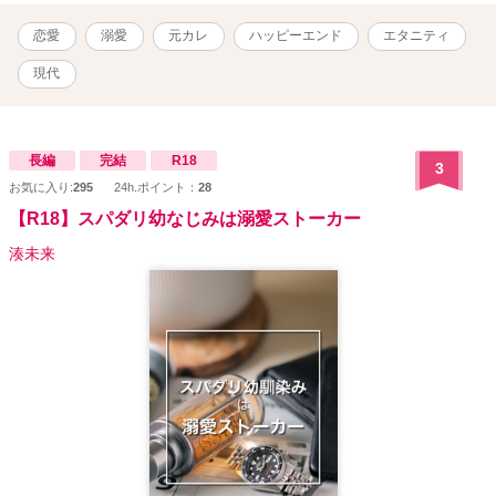
いて──。 「ちょっと待て！ 油断も隙もなくないか、これは！」
その上、茉白も何かズレていて。 「理人くん、私、……理人くん好
恋愛
溺愛
元カレ
ハッピーエンド
エタニティ
みのえっちな女性になれてますか？」 「それ以上俺の理性をどうに
かしようとするのはやめてくれ……！」 ※※※ 純粋培養のまま大人
現代
になった茉白と、彼女にブンブンふりまわされる理人の、いちゃら
ぶコメディです。シリアスほぼないです。 読まなくても大丈夫な構
成になってはいるのですが、「セカンド彼女になりがちアラサー、
悪役令嬢に転生する」と「カタブツ検事のセフレになったと思った
長編
完結
R18
3
ら、溺愛されてしまっておりまして」のスピンオフとなります。
お気に入り:
295
24h.ポイント：
28
【R18】スパダリ幼なじみは溺愛ストーカー
湊未来