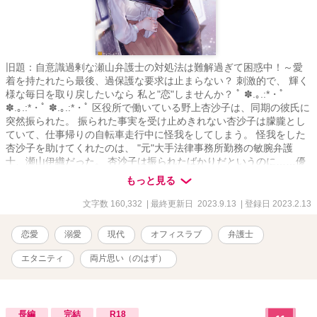
旧題：自意識過剰な瀬山弁護士の対処法は難解過ぎて困惑中！～愛
着を持たれたら最後、過保護な要求は止まらない？ 刺激的で、 輝く
様な毎日を取り戻したいなら 私と"恋"しませんか？ ﾟ ✽.｡.:*・ﾟ
✽.｡.:*・ﾟ ✽.｡.:*・ﾟ 区役所で働いている野上杏沙子は、同期の彼氏に
突然振られた。 振られた事実を受け止めきれない杏沙子は朦朧とし
ていて、仕事帰りの自転車走行中に怪我をしてしまう。 怪我をした
杏沙子を助けてくれたのは、 "元"大手法律事務所勤務の敏腕弁護
士、瀬山伊織だった。 杏沙子は振られたばかりだというのに……優
しくて、大人の魅力を放っている伊織にときめいてしまう。 その
もっと見る
後、区役所を辞めた杏沙子は瀬山の法律事務所で働かせてもらう。
しかし、親切にしてくれた瀬山は仮の姿と思えるほどに、口が悪
文字数 160,332
| 最終更新日 2023.9.13
| 登録日 2023.2.13
く、人使いも荒くて──!? 敏腕弁護士の瀬山と新入り事務員の恋愛攻
防戦、開幕！ ﾟ ✽.｡.:*・ﾟ ✽.｡.:*・ﾟ ✽.｡.:*・ﾟ どんなにはぐらかされ
恋愛
溺愛
現代
オフィスラブ
弁護士
ても、冷たくされても、先生じゃなきゃ嫌なんです！ 恋も仕事
も……妥協なんてしたくないっ！ .+*+｡.☆ 「……口の減らない女だ
エタニティ
両片思い（のはず）
な！ 少し黙ってろ！」 ──素っ気のない振りをして、 形勢逆転のキ
スは反則でしょう……？ 2023/02/13～ 【Ｒ18部分は＊がついてま
す】
長編
完結
R18