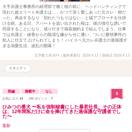
大手弁護士事務所の経理部で働く桜の前に、ヘッドハンティングで
現れた超エリート弁護士は……かつて深く愛しあった元カレ・樹だ
った。再会するなり「別れたつもりはない」と猛アプローチを仕掛
ける樹。ある日、アパートを追い出された桜は、彼の強引な誘いで
同居することになり、成り行きで偽装婚約まで結んでしまう。仕事
では弁護士・綾香からの陰湿な嫌がらせに遭い、ついに横領事件の
犯人に仕立て上げられてしまう！ ハイスペ元カレ弁護士の過保護す
ぎる溺愛生活、波乱の開幕！
文字数 136,874
| 最終更新日 2026.4.13
| 登録日 2026.4.13
エタニティ
長編
連載中
なし
9
お気に入り:
14
24h.ポイント：
7
ひみつの番犬 〜私を強制秘書にした暴君社長。その正体
は、12年間私だけに命を捧げてきた過保護な守護者でし
た〜
葉影