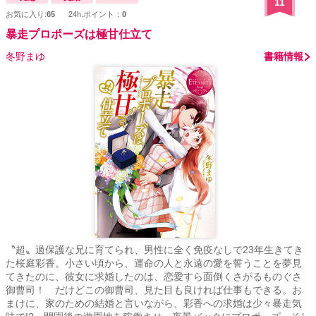
11
お気に入り:
65
24h.ポイント：
0
暴走プロポーズは極甘仕立て
冬野まゆ
書籍情報
〝超〟過保護な兄に育てられ、男性に全く免疫なしで23年生きてき
た桜庭彩香。小さい頃から、運命の人と永遠の愛を誓うことを夢見
てきたのに、彼女に求婚したのは、恋愛すら面倒くさがるものぐさ
御曹司！ だけどこの御曹司、見た目も良ければ仕事もできる。お
まけに、家のための結婚と言いながら、彩香への求婚は少々暴走気