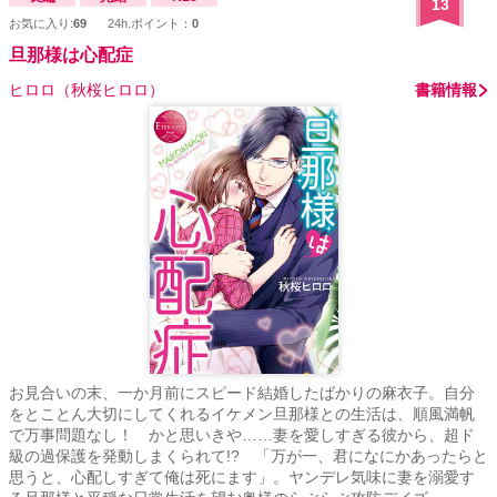
13
お気に入り:
69
24h.ポイント：
0
旦那様は心配症
ヒロロ（秋桜ヒロロ）
書籍情報
お見合いの末、一か月前にスピード結婚したばかりの麻衣子。自分
をとことん大切にしてくれるイケメン旦那様との生活は、順風満帆
で万事問題なし！ かと思いきや……妻を愛しすぎる彼から、超ド
級の過保護を発動しまくられて!? 「万が一、君になにかあったらと
思うと、心配しすぎて俺は死にます」。ヤンデレ気味に妻を溺愛す