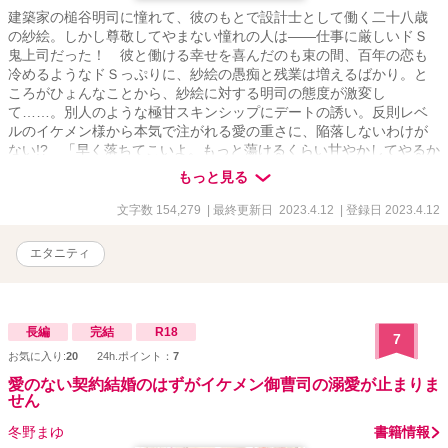
建築家の槌谷明司に憧れて、彼のもとで設計士として働く二十八歳
の紗絵。しかし尊敬してやまない憧れの人は――仕事に厳しいドＳ
鬼上司だった！ 彼と働ける幸せを喜んだのも束の間、百年の恋も
冷めるようなドＳっぷりに、紗絵の愚痴と残業は増えるばかり。と
ころがひょんなことから、紗絵に対する明司の態度が激変し
て……。別人のような極甘スキンシップにデートの誘い。反則レベ
ルのイケメン様から本気で注がれる愛の重さに、陥落しないわけが
ない!? 「早く落ちてこいよ。もっと蕩けるくらい甘やかしてやるか
ら」プライベートは完全独占！ 限度を知らない極甘ド執着ラブ!!
もっと見る
文字数 154,279
| 最終更新日 2023.4.12
| 登録日 2023.4.12
エタニティ
長編
完結
R18
7
お気に入り:
20
24h.ポイント：
7
愛のない契約結婚のはずがイケメン御曹司の溺愛が止まりま
せん
冬野まゆ
書籍情報