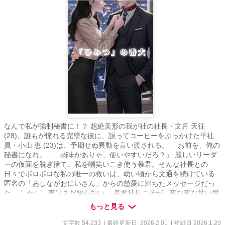
なんで私が強制秘書に！？ 超絶美形の我が社の社長・文月 天征
(28)。誰もが憧れる完璧な彼に、誤ってコーヒーをぶっかけた平社
員・小山 恵 (23)は、予期せぬ異動を言い渡される。 「お前を、俺の
秘書になれ。……弱味がありゃ、使いやすいだろ？」 麗しいリーダ
ーの仮面を脱ぎ捨て、私を嘲笑いこき使う暴君。そんな社長との
日々でボロボロな私の唯一の救いは、幼い頃から文通を続けている
匿名の「あしながおにいさん」からの慈愛に満ちたメッセージだっ
た。 しかし、恵はまだ知らない。 暴君社長こそが、夜な夜な甘い愛
の言葉を綴る「おにいさん」本人であることを――。 社長（表）×
もっと見る
横暴な悪魔（中）× 献身的な守護者（裏） 3つの顔を持つ男に囚われ
た、こっそりオフィスラブ！
文字数 54,233
| 最終更新日 2026.2.01
| 登録日 2026.1.20