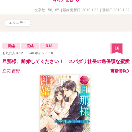
もっと見る
文字数 158,185
| 最終更新日 2019.1.22
| 登録日 2019.1.22
エタニティ
長編
完結
R18
16
お気に入り:
52
24h.ポイント：
0
旦那様、離婚してください！ スパダリ社長の過保護な蜜愛
立花 吉野
書籍情報