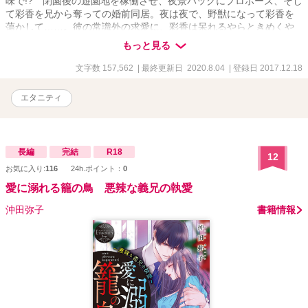
味で!? 閉園後の遊園地を稼働させ、夜景バックにプロポーズ、そし
て彩香を兄から奪っての婚前同居。夜は夜で、野獣になって彩香を
蕩かして……。彼の常識外の求愛に、彩香は呆れるやらときめくや
ら!? お伽噺よりもドキドキの、求婚ラブストーリー！
もっと見る
文字数 157,562
| 最終更新日 2020.8.04
| 登録日 2017.12.18
エタニティ
長編
完結
R18
12
お気に入り:
116
24h.ポイント：
0
愛に溺れる籠の鳥 悪辣な義兄の執愛
沖田弥子
書籍情報