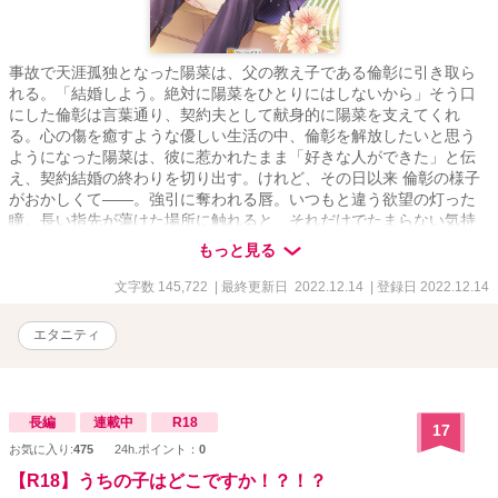
事故で天涯孤独となった陽菜は、父の教え子である倫彰に引き取ら
れる。「結婚しよう。絶対に陽菜をひとりにはしないから」そう口
にした倫彰は言葉通り、契約夫として献身的に陽菜を支えてくれ
る。心の傷を癒すような優しい生活の中、倫彰を解放したいと思う
ようになった陽菜は、彼に惹かれたまま「好きな人ができた」と伝
え、契約結婚の終わりを切り出す。けれど、その日以来 倫彰の様子
がおかしくて――。強引に奪われる唇。いつもと違う欲望の灯った
瞳。長い指先が蕩けた場所に触れると、それだけでたまらない気持
ちになって……。年上夫の甘い執着が迸る、不器用な二人の執愛初
もっと見る
夜！
文字数 145,722
| 最終更新日 2022.12.14
| 登録日 2022.12.14
エタニティ
長編
連載中
R18
17
お気に入り:
475
24h.ポイント：
0
【R18】うちの子はどこですか！？！？