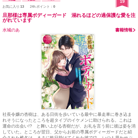
19
お気に入り:
13
24h.ポイント：
0
旦那様は専属ボディーガード 溺れるほどの過保護な愛を注
がれています
水城のあ
書籍情報
社長令嬢の杏樹は、ある日街を歩いている最中に暴走車に巻き込ま
れそうになったところを超タイプのイケメンに助けられる。これは
運命の出会い!? と舞い上がる杏樹だが、お礼を言う前に彼は姿を消
していた。ところが翌日、父からお前の専属ボディーガードだと紹
介された椎名は、まさに昨日助けてくれた彼で!? いつも思わせぶ