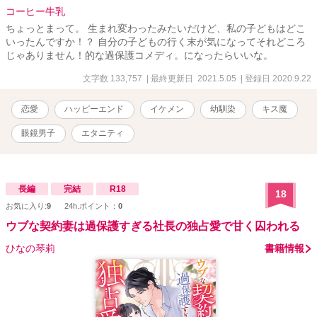
コーヒー牛乳
ちょっとまって。 生まれ変わったみたいだけど、私の子どもはどこ
いったんですか！？ 自分の子どもの行く末が気になってそれどころ
じゃありません！的な過保護コメディ。になったらいいな。
文字数 133,757
| 最終更新日 2021.5.05
| 登録日 2020.9.22
恋愛
ハッピーエンド
イケメン
幼馴染
キス魔
眼鏡男子
エタニティ
長編
完結
R18
18
お気に入り:
9
24h.ポイント：
0
ウブな契約妻は過保護すぎる社長の独占愛で甘く囚われる
ひなの琴莉
書籍情報