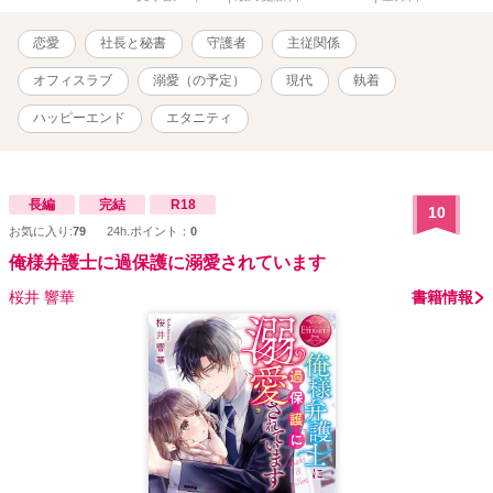
恋愛
社長と秘書
守護者
主従関係
オフィスラブ
溺愛（の予定）
現代
執着
ハッピーエンド
エタニティ
長編
完結
R18
10
お気に入り:
79
24h.ポイント：
0
俺様弁護士に過保護に溺愛されています
桜井 響華
書籍情報