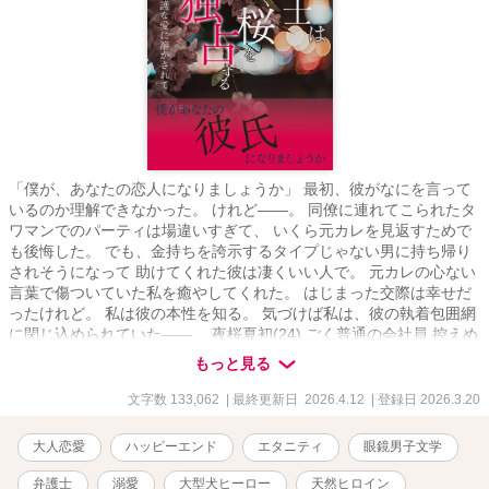
「僕が、あなたの恋人になりましょうか」 最初、彼がなにを言って
いるのか理解できなかった。 けれど――。 同僚に連れてこられたタ
ワマンでのパーティは場違いすぎて、 いくら元カレを見返すためで
も後悔した。 でも、金持ちを誇示するタイプじゃない男に持ち帰り
されそうになって 助けてくれた彼は凄くいい人で。 元カレの心ない
言葉で傷ついていた私を癒やしてくれた。 はじまった交際は幸せだ
ったけれど。 私は彼の本性を知る。 気づけば私は、彼の執着包囲網
に閉じ込められていた――。 夜桜夏初(24) ごく普通の会社員 控えめ
だが言うことははっきり言う 自己肯定感は低めだが、 陽川との出会
もっと見る
いでもっと自信を持っていいのでは？ と思い始める × 陽川晴貴(30)
エリート弁護士 爽やかイケメンだが、さらりと毒を吐く 好きになっ
文字数 133,062
| 最終更新日 2026.4.12
| 登録日 2026.3.20
た人間にはとことん執着する
大人恋愛
ハッピーエンド
エタニティ
眼鏡男子文学
弁護士
溺愛
大型犬ヒーロー
天然ヒロイン