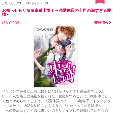
お気に入り:
371
24h.ポイント：
21
お知らせ有り※※束縛上司！～溺愛体質の上司の深すぎる愛
情～
ひなの琴莉
書籍情報
イケメンで完璧な上司は自分にだけなぜかとても過保護でしつこ
い。そんな店長に秘密を握られた。秘密をすることに交換条件とし
て色々求められてしまう。 溺愛体質のヒーロー☓地味子。ドタバタラ
ブコメディ。 2021/3/10 しおりを挟んでくださっている皆様へ。 こ
ちらの作品はすごく昔に書いたのをリメイクして連載していたもの