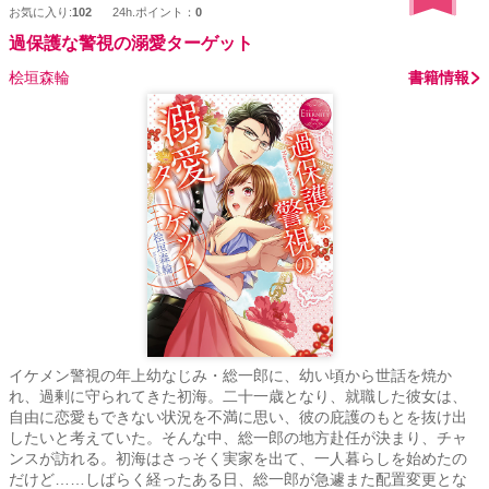
お気に入り:
102
24h.ポイント：
0
過保護な警視の溺愛ターゲット
桧垣森輪
書籍情報
イケメン警視の年上幼なじみ・総一郎に、幼い頃から世話を焼か
れ、過剰に守られてきた初海。二十一歳となり、就職した彼女は、
自由に恋愛もできない状況を不満に思い、彼の庇護のもとを抜け出
したいと考えていた。そんな中、総一郎の地方赴任が決まり、チャ
ンスが訪れる。初海はさっそく実家を出て、一人暮らしを始めたの
だけど……しばらく経ったある日、総一郎が急遽また配置変更とな