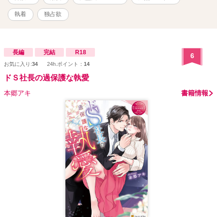
執着
独占欲
長編
完結
R18
6
お気に入り:
34
24h.ポイント：
14
ドＳ社長の過保護な執愛
本郷アキ
書籍情報