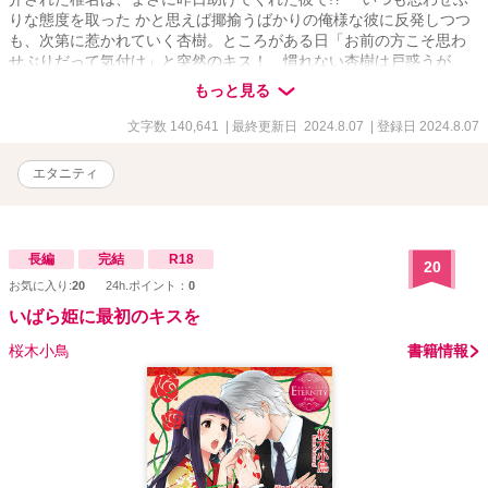
りな態度を取った かと思えば揶揄うばかりの俺様な彼に反発しつつ
も、次第に惹かれていく杏樹。ところがある日「お前の方こそ思わ
せぶりだって気付け」と突然のキス！ 慣れない杏樹は戸惑うが、
二度目のキスも抗えなくて――!? イジワルな俺様御曹司に愛され尽
もっと見る
くす、溺甘ラブコメ！
文字数 140,641
| 最終更新日 2024.8.07
| 登録日 2024.8.07
エタニティ
長編
完結
R18
20
お気に入り:
20
24h.ポイント：
0
いばら姫に最初のキスを
桜木小鳥
書籍情報