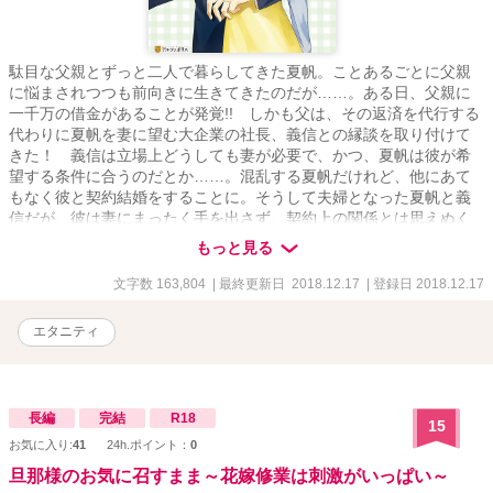
駄目な父親とずっと二人で暮らしてきた夏帆。ことあるごとに父親
に悩まされつつも前向きに生きてきたのだが……。ある日、父親に
一千万の借金があることが発覚!! しかも父は、その返済を代行する
代わりに夏帆を妻に望む大企業の社長、義信との縁談を取り付けて
きた！ 義信は立場上どうしても妻が必要で、かつ、夏帆は彼が希
望する条件に合うのだとか……。混乱する夏帆だけれど、他にあて
もなく彼と契約結婚をすることに。そうして夫婦となった夏帆と義
信だが、彼は妻にまったく手を出さず、契約上の関係とは思えぬく
らい優しく過保護に接してくる。夏帆はそんな義信に惹かれ、想い
もっと見る
を募らせるものの彼には秘密の恋の疑惑があって――!?
文字数 163,804
| 最終更新日 2018.12.17
| 登録日 2018.12.17
エタニティ
長編
完結
R18
15
お気に入り:
41
24h.ポイント：
0
旦那様のお気に召すまま～花嫁修業は刺激がいっぱい～