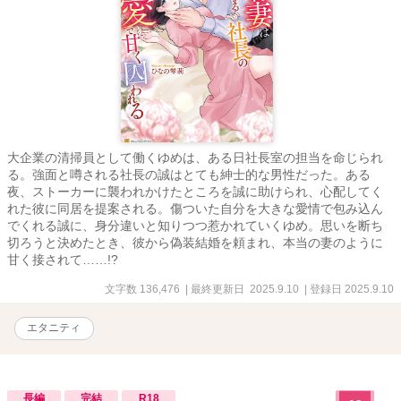
大企業の清掃員として働くゆめは、ある日社長室の担当を命じられ
る。強面と噂される社長の誠はとても紳士的な男性だった。ある
夜、ストーカーに襲われかけたところを誠に助けられ、心配してく
れた彼に同居を提案される。傷ついた自分を大きな愛情で包み込ん
でくれる誠に、身分違いと知りつつ惹かれていくゆめ。思いを断ち
切ろうと決めたとき、彼から偽装結婚を頼まれ、本当の妻のように
甘く接されて……!?
文字数 136,476
| 最終更新日 2025.9.10
| 登録日 2025.9.10
エタニティ
長編
完結
R18