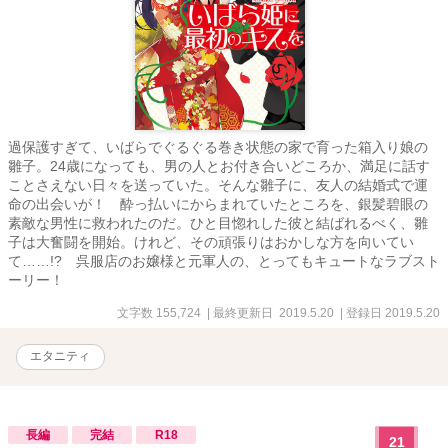
過保護すぎて、いばらでぐるぐる巻き状態の家で育った箱入り娘の
雛子。24歳になっても、男の人とお付き合いどころか、満足に話す
ことさえない日々を送っていた。そんな雛子に、友人の結婚式で運
命の出会いが！ 酔っ払いにからまれていたところを、銀髪碧眼の
素敵な男性に救われたのだ。ひと目惚れした彼と結ばれるべく、雛
子は大奮闘を開始。けれど、その頑張りはおかしな方を向いてい
て……!? 呉服店のお嬢様と元軍人の、とってもキュートなラブスト
ーリー！
文字数 155,724
| 最終更新日 2019.5.20
| 登録日 2019.5.20
エタニティ
長編
完結
R18
21