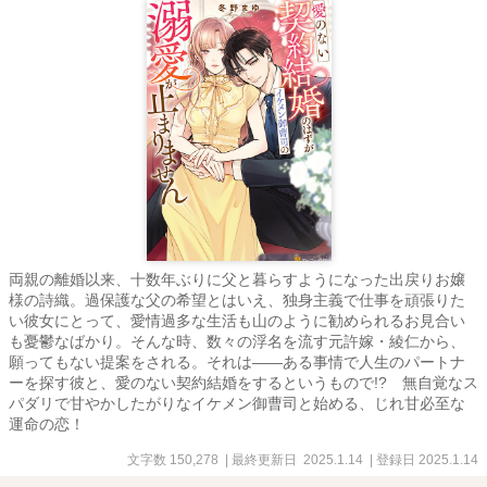
両親の離婚以来、十数年ぶりに父と暮らすようになった出戻りお嬢
様の詩織。過保護な父の希望とはいえ、独身主義で仕事を頑張りた
い彼女にとって、愛情過多な生活も山のように勧められるお見合い
も憂鬱なばかり。そんな時、数々の浮名を流す元許嫁・綾仁から、
願ってもない提案をされる。それは――ある事情で人生のパートナ
ーを探す彼と、愛のない契約結婚をするというもので!? 無自覚なス
パダリで甘やかしたがりなイケメン御曹司と始める、じれ甘必至な
運命の恋！
文字数 150,278
| 最終更新日 2025.1.14
| 登録日 2025.1.14