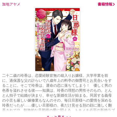
加地アヤメ
書籍情報
二十二歳の玲香は、恋愛経験皆無の箱入りお嬢様。大学卒業を前
に、過保護な父の計らいで八歳年上の料亭の御曹司とお見合いをす
ることに。そこで玲香は、運命の恋に落ちてしまう！ 優しく男の
色香を溢れさせる彼――知廣は、玲香の理想の男性そのもの。とん
とん拍子で結婚が決まり、幸せな新婚生活が始まる。同居する義母
の小言も厳しい嫁修業もなんのその、毎日旦那様への愛情を深める
玲香だったが……優しい旦那様の、夜だけ見せる別の顔に激しく翻
弄されて!? 刺激的な旦那様の愛に悶える、トキメキ必至の新婚ラブ
ストーリー!!