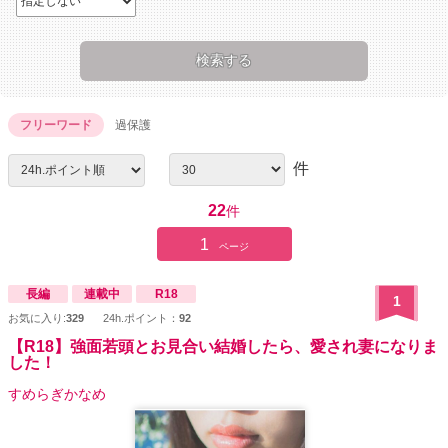
フリーワード
過保護
件
22
件
1
ページ
長編
連載中
R18
1
お気に入り:
329
24h.ポイント：
92
【R18】強面若頭とお見合い結婚したら、愛され妻になりま
した！
すめらぎかなめ