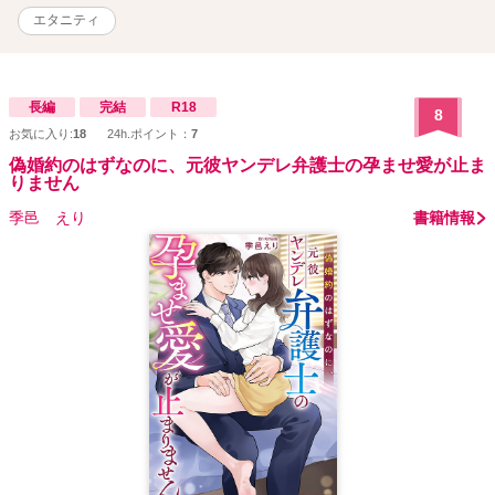
エタニティ
長編
完結
R18
8
お気に入り:
18
24h.ポイント：
7
偽婚約のはずなのに、元彼ヤンデレ弁護士の孕ませ愛が止ま
りません
季邑 えり
書籍情報