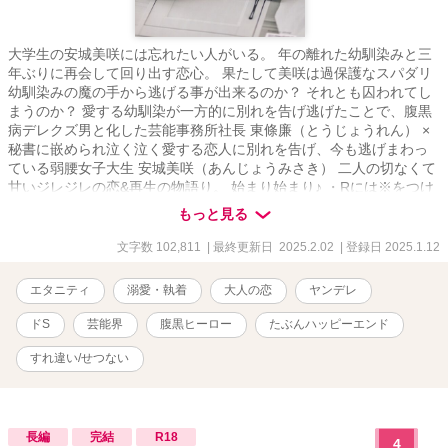
大学生の安城美咲には忘れたい人がいる。 年の離れた幼馴染みと三
年ぶりに再会して回り出す恋心。 果たして美咲は過保護なスパダリ
幼馴染みの魔の手から逃げる事が出来るのか？ それとも囚われてし
まうのか？ 愛する幼馴染が一方的に別れを告げ逃げたことで、腹黒
病デレクズ男と化した芸能事務所社長 東條廉（とうじょうれん） ×
秘書に嵌められ泣く泣く愛する恋人に別れを告げ、今も逃げまわっ
ている弱腰女子大生 安城美咲（あんじょうみさき） 二人の切なくて
甘いジレジレの恋&再生の物語り。 始まり始まり♪ ・Rには※をつけ
ます。 ・同意のないR描写があります。苦手な方はご自衛ください
もっと見る
ませ。（両片思いに伴うすれ違いのため） ※数年前に書いた作品を
大幅に見直し、改稿したものになります。 いくつかエピソードも追
文字数 102,811
| 最終更新日 2025.2.02
| 登録日 2025.1.12
加しておりますので過去読んでくださった読者さまも楽しんでいた
だけるかなと。
エタニティ
溺愛・執着
大人の恋
ヤンデレ
ドS
芸能界
腹黒ヒーロー
たぶんハッピーエンド
すれ違い/せつない
長編
完結
R18
4