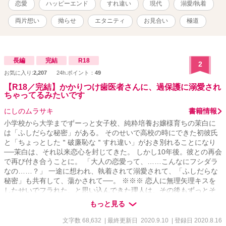
恋愛
ハッピーエンド
すれ違い
現代
溺愛/執着
両片想い
拗らせ
エタニティ
お見合い
極道
長編
完結
R18
2
お気に入り:
2,207
24h.ポイント：
49
【R18／完結】かかりつけ歯医者さんに、過保護に溺愛され
ちゃってるみたいです
にしのムラサキ
書籍情報
小学校から大学までずーっと女子校、純粋培養お嬢様育ちの茉白に
は「ふしだらな秘密」がある。 そのせいで高校の時にできた初彼氏
と「ちょっとした＂破廉恥な＂すれ違い」がおき別れることになり
──茉白は、それ以来恋心を封じてきた。 しかし10年後。彼との再会
で再び付き合うことに。 「大人の恋愛って、……こんなにフシダラ
なの……？」 一途に想われ、執着されて溺愛されて、「ふしだらな
秘密」も共有して、蕩かされて──。 ※※※ 恋人に無理矢理キスを
したせいでフラれた、と思い込んできた理人は、その後もずっとそ
の恋人、茉白のことを忘れられずにいた。 しかし再会の後、誤解が
もっと見る
解けたふたりは再び交際することに。 ところが純粋培養お嬢様育
ち、茉白はなんだか無意識に身の回りの男性から好意を向けられて
文字数 68,632
| 最終更新日 2020.9.10
| 登録日 2020.8.16