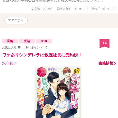
る旦那様と平穏な日常生活を望む奥様のらぶらぶ攻防デイズ。
文字数 123,557
| 最終更新日 2019.9.17
| 登録日 2019.9.17
エタニティ
長編
完結
R18
14
お気に入り:
35
24h.ポイント：
0
ワケありシンデレラは敏腕社長に売約済！
水守真子
書籍情報