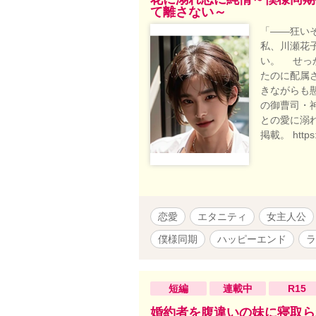
て離さない～
「――狂い
私、川瀬花
い。 せっ
たのに配属
きながらも
の御曹司・
との愛に溺
掲載。 https:/
恋愛
エタニティ
女主人公
僕様同期
ハッピーエンド
ラ
短編
連載中
R15
婚約者を腹違いの妹に寝取ら