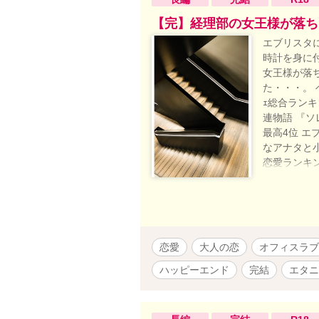
【完】経理部の女王様が落ち
エブリスタ
時計を身に付
女王様が落
た・・・。 ベ
ｪ総合ランキン
連物語 『ソ
最高4位 エ
なアナタと小
恋愛ランキン
タさんにて恋
ゾン・ビビ』
全てがシリ
と思います
中まではよ
恋愛
大人の恋
オフィスラブ
その意味が
ハッピーエンド
完結
エタニ