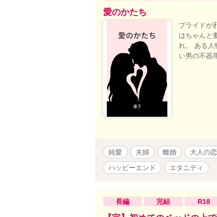
ぶか、純愛
※要はサレ
愛のかたち
（身も蓋も
プライドが
お話のテー
はちゃんと
す。 （作
れ。 ある
う考えです
い男の不器
な女性を裏
純愛
夫婦
離婚
大人の恋
ハッピーエンド
エタニティ
長編
完結
R18