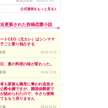
最新話更新：2026.07.03
公式漫画をもっと見る
最近更新された投稿恋愛小説
ートCEO（元カレ）はシンママ
子ごと娶り独占する
由美
08.06 12:10
日、妻の料理の味が変わった。
森湖
08.06 12:00
者も家族も義母に奪われ追放さ
公爵令嬢ですが、隣国侯爵家で
が認められたので、今さら後悔
てももう戻りません
ク傘
08.06 05:50