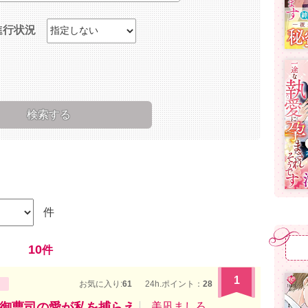
進行状況
件
10
件
1
お気に入り:
61
24h.ポイント：
28
御曹司の愛が私を捕らえ
美凪ましろ