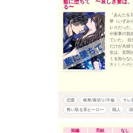
藍に堕ちて 〜哀しき妻は、
る〜
『あんたを
華（いずみ
レスだった
や家事の負
ていた。 
だけが夫婦
女は、玄関
くる知らな
夫としたの
してのプラ
折、同僚に
れた染工房
しきすくも
ながらも互
恋愛
略奪/裏切り/不倫
サレ
返せた。 
ス、実家の
奪い取る系ヒーロー
職人
溺
さまざまな
一人の手に
ら、堕ちて
短編
完結
なし