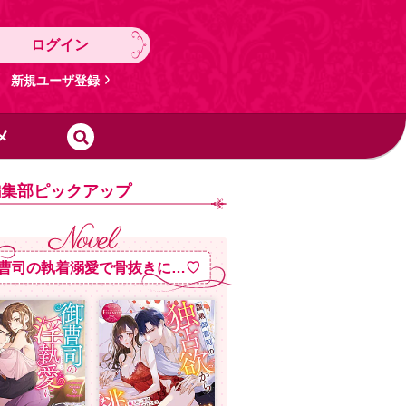
ログイン
新規ユーザ登録
メ
編集部ピックアップ
曹司の執着溺愛で骨抜きに…♡