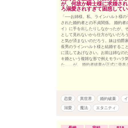
が、何故か騎士様に求婚され
ろ溺愛されすぎて困惑してい
「──お姉様。私、ラインハルト様の
された婚約者との不貞関係。 婚約者
イ）に手を出したりしなかったが、
として見れないから仕方がないだろう
と気が済まないのだろう。妹は伯爵
長男のラインハルト様と結婚すること
に流してあげなさい。お前は姉なのだ
キ婚という複雑な形で例えモラハラ
た……が。 婚約者破棄が正式に発表
士様に求婚を受け、何か裏があるので
✩︎設定ゆるめです ✩魔法が存在する
す。 ★2021年6月19日、ホット
がとうございます。！ ★しっかり長
た。】も是非お読みください！異世界
恋愛
異世界
婚約破棄
イ
くりめで申し訳ありません。お待ち
うございます！
溺愛
魔法
エタニティ
長編
完結
R18