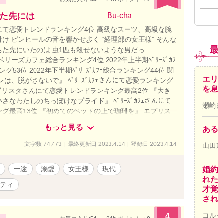
た先には
Bu-cha
にて恋愛トレンドランキング4位 高級なスーツ、高級な腕
け ピンヒールの音を響かせ歩く “経理部の女王様” そんな
ちた先にいたのは 虫1匹も殺せないような男だっ
リーズカフェ総合ランキング4位 2022年上半期ﾍﾞﾘｰｽﾞｶﾌ
グ53位 2022年下半期ﾍﾞﾘｰｽﾞｶﾌｪ総合ランキング44位 関
エリ
レは、脱がさないで』 ﾍﾞﾘｰｽﾞｶﾌｪさんにて恋愛ランキング
を息
ブリスタさんにて恋愛トレンドランキング最高2位 『大き
さなわたしのちっぽけなプライド』 ﾍﾞﾘｰｽﾞｶﾌｪさんにて
瀬崎
グ最高13位 『初めてのベッドの上で珈琲を』 エブリス
愛トレンドランキング最高9位 『“こだま”の森～FUJIメ
もっと見る
ある
 ﾍﾞﾘｰｽﾞｶﾌｪさんにて恋愛ランキング最高 17位 私の物語は
ーズになっておりますが、どれを先に読んでも楽しめるか
文字数 74,473 | 最終更新日 2023.4.14 | 登録日 2023.4.14
山田
。 伏線のようなものを回収していく物語ばかりなので、途
く分からない内容となっております。 物語が進むにつれて
一途
溺愛
女王様
現代
婚約
分かっていくかと思います。
れた
ティ
才覚
され
コル
4