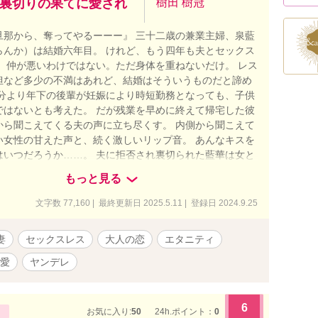
裏切りの果てに愛され
樹田 樹冠
旦那から、奪ってやるーーー』 三十二歳の兼業主婦、泉藍
らんか）は結婚六年目。 けれど、もう四年も夫とセックス
。 仲が悪いわけではない。ただ身体を重ねないだけ。 レス
担など多少の不満はあれど、結婚はそういうものだと諦め
自分より年下の後輩が妊娠により時短勤務となっても、子供
ではないとも考えた。 だが残業を早めに終えて帰宅した彼
から聞こえてくる夫の声に立ち尽くす。 内側から聞こえて
い女性の甘えた声と、続く激しいリップ音。 あんなキスを
はいつだろうか……。 夫に拒否され裏切られた藍華は女と
イドも、抱いていた愛情さえも傷つけられ泣いた。 そんな
もっと見る
誘われた彼女は徳島県へと旅行することに。 同僚に案内さ
で出会ったのは、顔に火傷の痕がある職人、蔵色蒅（くら
文字数 77,160 | 最終更新日 2025.5.11 | 登録日 2024.9.25
）。 藍染体験がきっかけで知り合った二人は、反発し合い
いの傷に触れ、惹かれ合っていく。 薄い色ならまだ、引き
妻
セックスレス
大人の恋
エタニティ
けれどもう、色は濃く深くなってしまって…… セックスレ
問題、義母との関係、出産、仕事……現代女性を取り巻く
愛
ヤンデレ
難題の中、誰にも心を癒してもらえなかった女性は、ただ
堕ちる。 藍がめに布が沈むように、深く濃く染まりなが
いく――― 人は誰しも、愛されたいのだ。 これを不倫と呼
6
お気に入り:
50
24h.ポイント：
0