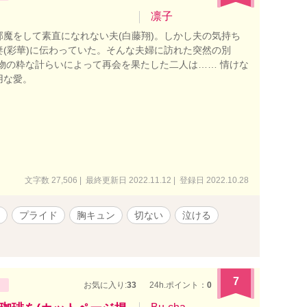
と呼ぶかはあなた次第。 ※この作品には挿絵が入ります。
妻が心も身体もイケメンに奪われて幸せになるお話です。
凛子
ない） ※作者は不倫を推奨しているわけではありません。
邪魔をして素直になれない夫(白藤翔)。しかし夫の気持ち
マに『略奪』があるため、こういった設定となっておりま
妻(彩華)に伝わっていた。そんな夫婦に訪れた突然の別
者個人としては浮気・不倫した人は去勢されてしまえ、とい
人物の粋な計らいによって再会を果たした二人は…… 情けな
。ただ不遇な人は報われてほしいな、とも思います。一途
用な愛。
切る奴ぁ地獄に落ちろってね！）
文字数 27,506 | 最終更新日 2022.11.12 | 登録日 2022.10.28
プライド
胸キュン
切ない
泣ける
7
お気に入り:
33
24h.ポイント：
0