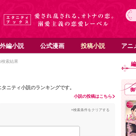
外編小説
公式漫画
投稿小説
アニ
の検索結果
エタニティ小説のランキングです。
御
小説の投稿はこちら
×検索条件をクリアする