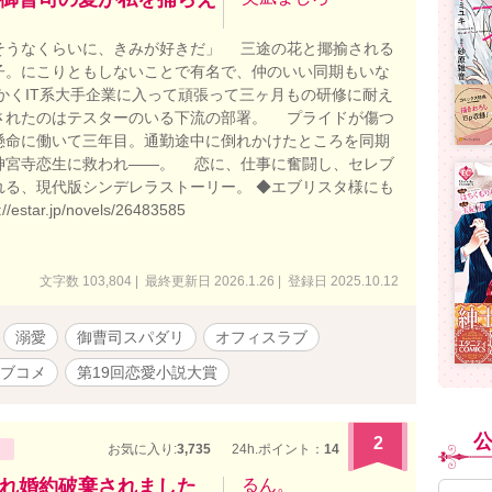
そうなくらいに、きみが好きだ」 三途の花と揶揄される
子。にこりともしないことで有名で、仲のいい同期もいな
かくIT系大手企業に入って頑張って三ヶ月もの研修に耐え
されたのはテスターのいる下流の部署。 プライドが傷つ
懸命に働いて三年目。通勤途中に倒れかけたところを同期
神宮寺恋生に救われ――。 恋に、仕事に奮闘し、セレブ
れる、現代版シンデレラストーリー。 ◆エブリスタ様にも
/estar.jp/novels/26483585
文字数 103,804 | 最終更新日 2026.1.26 | 登録日 2025.10.12
溺愛
御曹司スパダリ
オフィスラブ
ブコメ
第19回恋愛小説大賞
2
お気に入り:
3,735
24h.ポイント：
14
れ婚約破棄されました
るん。