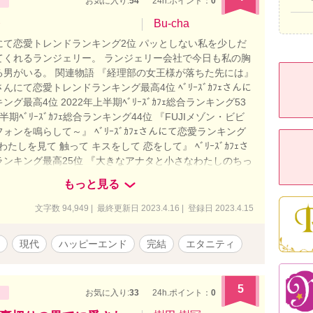
お気に入り:
54
24h.ポイント：
0
Bu-cha
にて恋愛トレンドランキング2位 パッとしない私を少しだ
てくれるランジェリー。 ランジェリー会社で今日も私の胸
る男がいる。 関連物語 『経理部の女王様が落ちた先には』
んにて恋愛トレンドランキング最高4位 ﾍﾞﾘｰｽﾞｶﾌｪさんに
グ最高4位 2022年上半期ﾍﾞﾘｰｽﾞｶﾌｪ総合ランキング53
下半期ﾍﾞﾘｰｽﾞｶﾌｪ総合ランキング44位 『FUJIメゾン・ビビ
ォンを鳴らして～』 ﾍﾞﾘｰｽﾞｶﾌｪさんにて恋愛ランキング
わたしを見て 触って キスをして 恋をして』 ﾍﾞﾘｰｽﾞｶﾌｪさ
ランキング最高25位 『大きなアナタと小さなわたしのちっ
ド』 ﾍﾞﾘｰｽﾞｶﾌｪさんにて恋愛ランキング最高13位 『ムラ
もっと見る
ヤモヤモヤ今日も秘書は止まらない』 エブリスタさんにて
ランキング最高32位 『“こだま”の森～FUJIメゾン・ビ
文字数 94,949 | 最終更新日 2023.4.16 | 登録日 2023.4.15
ｰｽﾞｶﾌｪさんにて恋愛ランキング最高 17位 私の物語は全てがシ
っておりますが、どれを先に読んでも楽しめるかと思いま
現代
ハッピーエンド
完結
エタニティ
のようなものを回収していく物語ばかりなので、途中までは
ない内容となっております。 物語が進むにつれてその意味
いくかと思います。
5
お気に入り:
33
24h.ポイント：
0