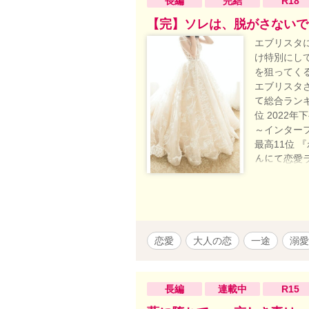
長編
完結
R18
【完】ソレは、脱がさないで
エブリスタ
け特別にし
を狙ってく
エブリスタさ
て総合ランキン
位 2022年
～インターフ
最高11位 『
んにて恋愛
ぽけなプライ
ムラムラモ
恋愛トレンド
ビ』 ﾍﾞﾘ
リーズにな
恋愛
大人の恋
一途
溺愛
す。 伏線
よく分から
が分かって
長編
連載中
R15