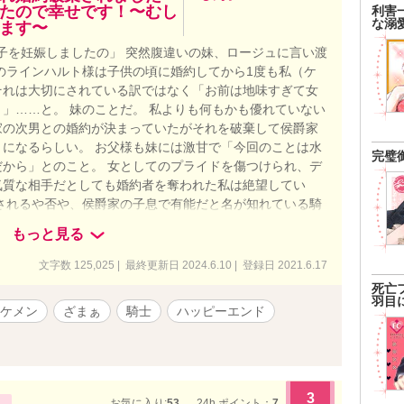
たので幸せです！〜むし
利害
な溺
ます〜
子を妊娠しましたの」 突然腹違いの妹、ロージュに言い渡
のラインハルト様は子供の頃に婚約してから1度も私（ケ
それは大切にされている訳ではなく「お前は地味すぎて女
」……と。 妹のことだ。 私よりも何もかも優れていない
家の次男との婚約が決まっていたがそれを破棄して侯爵家
になるらしい。 お父様も妹には激甘で「今回のことは水
完璧
から」とのこと。 女としてのプライドを傷つけられ、デ
気質な相手だとしても婚約者を奪われた私は絶望してい
されるや否や、侯爵家の子息で有能だと名が知れている騎
はないかというくらい溺愛されて逆に困ったことに──？
もっと見る
世界観です ✩サクッと読めるように1話を短めにしていま
ランキング4位ランクインしました！皆様のおかげです！あり
文字数 125,025 | 最終更新日 2024.6.10 | 登録日 2021.6.17
編が読みたい！という方は、【異世界でナース始めまし
死亡
転移×魔法×恋愛のファンタジー小説です！ ★更新がゆっ
羽目
ケメン
ざまぁ
騎士
ハッピーエンド
頂いてる方々にとても感謝しております！いつもありがと
3
お気に入り:
53
24h.ポイント：
7