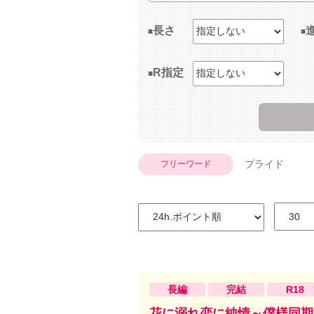
長さ
R指定
プライド
フリーワード
長編
完結
R18
花に溺れ恋に純情～僕様同期