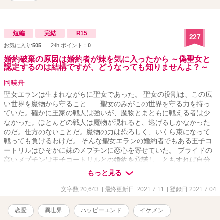
短編
完結
R15
227
お気に入り:
505
24h.ポイント：
0
婚約破棄の原因は婚約者が妹を気に入ったから ～偽聖女と
認定するのは結構ですが、どうなっても知りませんよ？～
岡暁舟
聖女エランは生まれながらに聖女であった。 聖女の役割は、この広
い世界を魔物から守ること……聖女のみがこの世界を守る力を持っ
ていた。確かに王家の戦人は強いが、魔物とまともに戦える者は少
なかった。ほとんどの戦人は魔物が現れると、逃げるしかなかった
のだ。仕方のないことだ。魔物の力は恐ろしく、いくら束になって
戦っても負けるわけだ。 そんな聖女エランの婚約者でもある王子コ
ートリルはひそかに妹のメプチンに恋心を寄せていた。 プライドの
高いメプチンは王子コートリルとの婚約を承諾し、ともすれば自分
が聖女であると名乗るようになって……。 聖女エランの運命、人間
もっと見る
世界の運命は？？？ 第一部となります。今後、増やしていく予定で
す。
文字数 20,643
| 最終更新日 2021.7.11
| 登録日 2021.7.04
恋愛
異世界
ハッピーエンド
イケメン