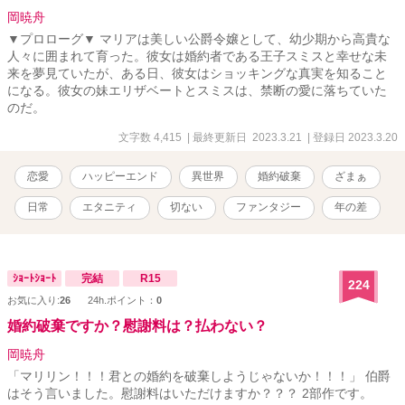
岡暁舟
▼プロローグ▼ マリアは美しい公爵令嬢として、幼少期から高貴な
人々に囲まれて育った。彼女は婚約者である王子スミスと幸せな未
来を夢見ていたが、ある日、彼女はショッキングな真実を知ること
になる。彼女の妹エリザベートとスミスは、禁断の愛に落ちていた
のだ。
文字数 4,415
| 最終更新日 2023.3.21
| 登録日 2023.3.20
恋愛
ハッピーエンド
異世界
婚約破棄
ざまぁ
日常
エタニティ
切ない
ファンタジー
年の差
ｼｮｰﾄｼｮｰﾄ
完結
R15
224
お気に入り:
26
24h.ポイント：
0
婚約破棄ですか？慰謝料は？払わない？
岡暁舟
「マリリン！！！君との婚約を破棄しようじゃないか！！！」 伯爵
はそう言いました。慰謝料はいただけますか？？？ 2部作です。