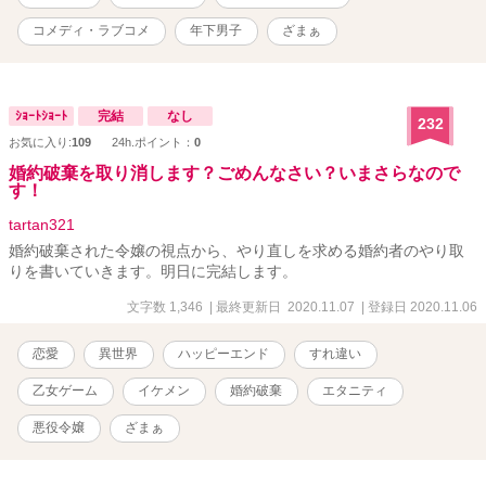
コメディ・ラブコメ
年下男子
ざまぁ
ｼｮｰﾄｼｮｰﾄ
完結
なし
232
お気に入り:
109
24h.ポイント：
0
婚約破棄を取り消します？ごめんなさい？いまさらなので
す！
tartan321
婚約破棄された令嬢の視点から、やり直しを求める婚約者のやり取
りを書いていきます。明日に完結します。
文字数 1,346
| 最終更新日 2020.11.07
| 登録日 2020.11.06
恋愛
異世界
ハッピーエンド
すれ違い
乙女ゲーム
イケメン
婚約破棄
エタニティ
悪役令嬢
ざまぁ