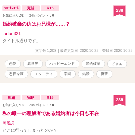
ｼｮｰﾄｼｮｰﾄ
完結
R15
238
お気に入り:
32
24h.ポイント：
0
婚約破棄の仇はお兄様が……？
tartan321
タイトル通りです。
文字数 1,208
| 最終更新日 2020.10.22
| 登録日 2020.10.22
恋愛
異世界
ハッピーエンド
婚約破棄
ざまぁ
悪役令嬢
エタニティ
学園
結婚
復讐
短編
完結
R15
239
お気に入り:
13
24h.ポイント：
0
私の唯一の理解者である婚約者は今日も不在
岡暁舟
どこに行ってしまったのか？