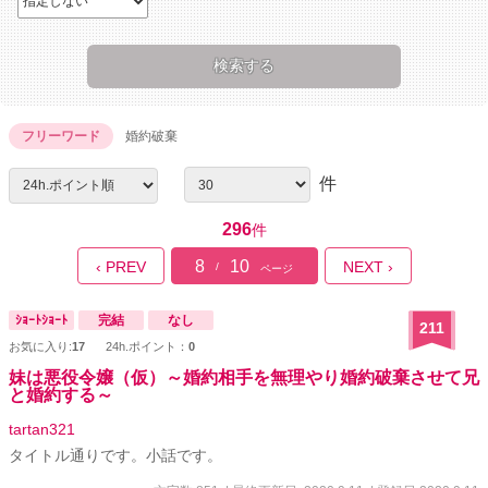
フリーワード
婚約破棄
件
296
件
8
10
‹ PREV
NEXT ›
/
ページ
ｼｮｰﾄｼｮｰﾄ
完結
なし
211
お気に入り:
17
24h.ポイント：
0
妹は悪役令嬢（仮）～婚約相手を無理やり婚約破棄させて兄
と婚約する～
tartan321
タイトル通りです。小話です。