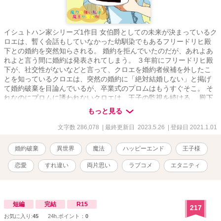
イシュトハン家シリーズ1作目 女伯爵としての未来が決まっているク
ロエは、暫く会話もしていなかった幼馴染でもあるフリードリヒ殿
下との婚約を突然知らされる。 婚約を拒んでいたのだが、あれよあ
れよと言う間に婚約は発表されてしまう。 ３年前にフリードリヒ殿
下が、社交性がないなどと言って、クロエを婚約者候補を外したこ
とを知っているクロエは、突然の婚約に「絶対結婚しない」と掲げ
て婚約破棄を目論んでいるが、卒業式のプロムはもうすぐそこ。 そ
れなのにプロムに誘われないクロエは、王子の監視を続ける。 殿下
がクロエの友人のサリーにプロムのドレスを贈ることを知ったクロ
もっと見る
エは、自分との結婚を隠蓑にして友人といちゃつく計画なのだと確
信する。 結婚はしたくないがプロムには出たい。 一生に一度の夢の
文字数 286,078
| 最終更新日 2023.5.26
| 登録日 2021.1.01
舞台のプロム。 クロエは無事に参加できるのか。 果たしてその舞台
で微笑むのは誰なのか…
婚約破棄
異世界
魔法
ハッピーエンド
王子様
恋愛
すれ違い
両片思い
ラブコメ
エタニティ
短編
完結
R15
217
お気に入り:
45
24h.ポイント：
0