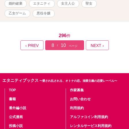
婚約破棄
エタニティ
女主人公
聖女
乙女ゲーム
悪役令嬢
296
件
8
10
‹ PREV
NEXT ›
/
ページ
エタニティブックス
〜愛され乱される、オトナの恋。溺愛主義の恋愛レーベル〜
TOP
作家募集
書籍
お問い合わせ
番外編小説
利用規約
公式漫画
アルファコイン利用規約
投稿小説
レンタルサービス利用規約