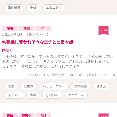
婚約破棄
令嬢
エタニティ
短編
完結
R15
236
お気に入り:
179
24h.ポイント：
0
幼馴染に奪われそうな王子と公爵令嬢
岡暁舟
「王子様、本当に愛しているのは誰ですか？？？」 「私が愛してい
るのは君だけだ……」 「そんなウソ……これ以上は通用しません
よ？？？」 背後には幼馴染……どうして？？？
文字数 20,414
| 最終更新日 2022.10.22
| 登録日 2022.10.15
恋愛
異世界
ハッピーエンド
婚約破棄
ざまぁ
イケメン
青春
ほのぼの
エタニティ
短編
連載中
R18