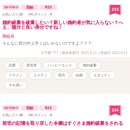
ｼｮｰﾄｼｮｰﾄ
完結
R15
233
お気に入り:
13
24h.ポイント：
0
婚約破棄を破棄したい？新しい婚約者が気に入らない？へ
え、随分と良い身分ですね！
岡暁舟
そんなに世の中上手くはいかないのですよ？？？
文字数 777
| 最終更新日 2021.9.11
| 登録日 2021.9.11
恋愛
異世界
ハッピーエンド
婚約破棄
イケメン
コメディ
現代
結婚
エタニティ
すれ違い
ｼｮｰﾄｼｮｰﾄ
完結
R15
234
お気に入り:
18
24h.ポイント：
0
前世の記憶を取り戻した令嬢はすぐさま婚約破棄をされる