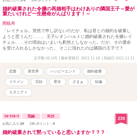
お気に入り:
372
24h.ポイント：
0
婚約破棄された令嬢の再婚相手はわけありの隣国王子～愛が
重たいけれど一生懸命がんばります！～
岡暁舟
「レイチェル。突然で申し訳ないのだが、私は君との婚約を破棄し
ようと思うんだ……」 王子レオンハルトに婚約破棄された令嬢レイ
チェル……その理由はいまいち釈然としなかった。だが、その運命
を受け入れるしかなかった。 そこに現れたのは隣国の王子で？
文字数 20,145
| 最終更新日 2021.11.18
| 登録日 2021.11.11
恋愛
異世界
ハッピーエンド
婚約破棄
イケメン
完結
聖女
ざまぁ
短編
エタニティ
ｼｮｰﾄｼｮｰﾄ
完結
R15
230
お気に入り:
24
24h.ポイント：
0
婚約破棄されて黙っていると思いますか？？？