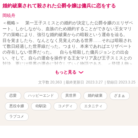
婚約破棄されて殺された公爵令嬢は傭兵に恋をする
岡暁舟
＜概略＞ 第一王子スミスとの婚約が決定した公爵令嬢のエリザベ
ート。しかしながら、血族のため婚約することができない王女マリ
アの策略により、強引な婚約破棄からの暗殺という運命を辿る。
目を覚ましたら、なんとなく見覚えのある世界……それは暗殺され
て数日経過した世界線だった。つまり、本来であればエリザベート
の存在しない世界だった。 自らを暗殺した傭兵ジョンとの出会
い、そして、自らの運命を操作する王女マリア及び王子スミスとの
対決、更には世界の運命に対立していく物語である。 ＜登場人物＞
エリザベート： 公爵令嬢として王子スミスとの婚約で話がまとまっ
もっと見る
たと思いきや、王女マリアの策略にはまってしまい、殺されてしま
う。人生のやり直しを誓い奔走する。暗殺者であるジョンとひょん
文字数 20,363
| 最終更新日 2023.3.27
| 登録日 2023.3.25
なことから出会い、親交が深まっていく。 ジョン： 王家に仕える傭
兵としてエリザベートの暗殺に関与も、失敗したことから王家のエ
恋愛
ハッピーエンド
異世界
婚約破棄
ざまぁ
ージェントに命を狙われることになるが、ひょんなことから命拾い
をする。 エージェント： エリザベートの暗殺に関与、失敗したジョ
悪役令嬢
幼馴染
コメディ
エタニティ
ンの命を狙う。 マリア： 王女として、スミスとエリザベートの婚約
を容認せず、結果として婚約破棄→エリザベートの暗殺という物語
ラブコメ
を作ってしまった。第一王子との新たな婚約を狙っている。 スミ
ス： 第一王子にして次期皇帝と目されているが？実は何も考えてい
ない、というよりかは全て王女マリアの思い通りに世界が動いてし