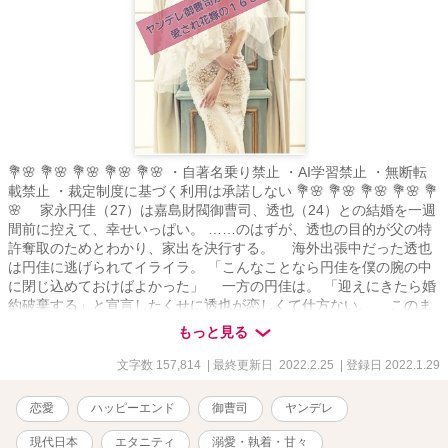
💐🌸 💐🌸 💐🌸 💐🌸 💐🌸 ・自著名乗り禁止 ・AI学習禁止 ・無断転
載禁止 ・裁定制度に基づく利用は承諾しない 💐🌸 💐🌸 💐🌸 💐🌸 💐
🌸 家永円佳（27）は嘉島財閥御曹司、透也（24）との結婚を一週
間前に控えて、幸せいっぱい。 ……のはずが、透也の目的が父の特
許奪取のためとわかり、家出を決行する。 海外出張中だった透也
は円佳に逃げられてイライラ。 「こんなことなら円佳を僕の腕の中
に閉じ込めておけばよかった」 一方の円佳は。 「迎えにきたら婚
約破棄する」と宣言したくせに透也が恋しくて仕方ない。 このま
までは前に進めない――。 円佳は透也の許に戻り、彼の真意を問
もっと見る
いただすことを決意する。 こじれた二人の仲は修復できるのか。
そして透也は円佳を家出させた黒幕の大物セレブをおびき寄せ
文字数 157,814
| 最終更新日 2022.2.25
| 登録日 2022.1.29
た。二人はセレブとハネムーン行きの船上で対決することに。 艶
場面には⭐︎をつけます。 2022/02/25 完結しました！
恋愛
ハッピーエンド
御曹司
ヤンデレ
現代日本
エタニティ
溺愛・執着・甘々