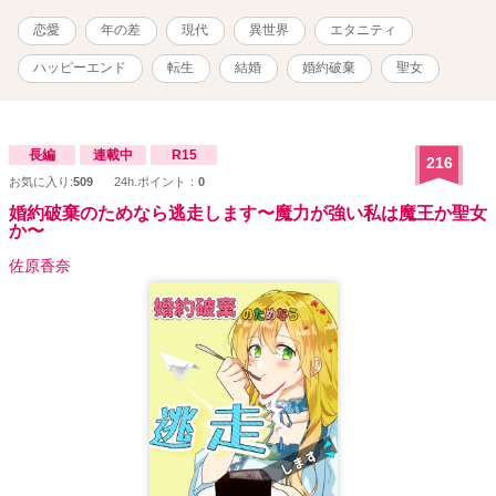
恋愛
年の差
現代
異世界
エタニティ
ハッピーエンド
転生
結婚
婚約破棄
聖女
長編
連載中
R15
216
お気に入り:
509
24h.ポイント：
0
婚約破棄のためなら逃走します〜魔力が強い私は魔王か聖女
か〜
佐原香奈