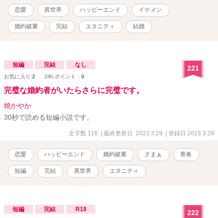
恋愛
異世界
ハッピーエンド
イケメン
婚約破棄
完結
エタニティ
結婚
短編
完結
なし
221
お気に入り:
2
24h.ポイント：
0
完璧な婚約者がいたらさらに完璧です。
焼かやか
30秒で読める短編小説です。
文字数 116
| 最終更新日 2023.3.29
| 登録日 2023.3.29
恋愛
ハッピーエンド
婚約破棄
ざまぁ
青春
短編
完結
異世界
エタニティ
短編
完結
R18
222