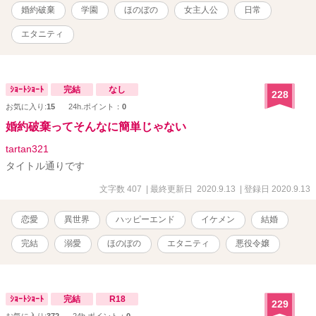
婚約破棄
学園
ほのぼの
女主人公
日常
エタニティ
ｼｮｰﾄｼｮｰﾄ
完結
なし
228
お気に入り:
15
24h.ポイント：
0
婚約破棄ってそんなに簡単じゃない
tartan321
タイトル通りです
文字数 407
| 最終更新日 2020.9.13
| 登録日 2020.9.13
恋愛
異世界
ハッピーエンド
イケメン
結婚
完結
溺愛
ほのぼの
エタニティ
悪役令嬢
ｼｮｰﾄｼｮｰﾄ
完結
R18
229