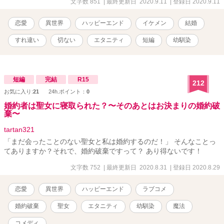
文字数 851
| 最終更新日 2020.9.11
| 登録日 2020.9.11
恋愛
異世界
ハッピーエンド
イケメン
結婚
すれ違い
切ない
エタニティ
短編
幼馴染
短編
完結
R15
212
お気に入り:
21
24h.ポイント：
0
婚約者は聖女に寝取られた？〜そのあとはお決まりの婚約破
棄〜
tartan321
「まだ会ったことのない聖女と私は婚約するのだ！」 そんなことっ
てありますか？それで、婚約破棄ですって？ あり得ないです！
文字数 752
| 最終更新日 2020.8.31
| 登録日 2020.8.29
恋愛
異世界
ハッピーエンド
ラブコメ
婚約破棄
聖女
エタニティ
幼馴染
魔法
コメディ