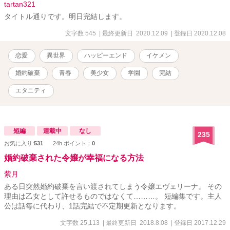
tartan321
タイトル通りです。明日完結します。
文字数 545
| 最終更新日 2020.12.09
| 登録日 2020.12.08
恋愛
異世界
ハッピーエンド
イケメン
婚約破棄
青春
美少女
学園
完結
エタニティ
短編
連載中
なし
235
お気に入り:
531
24h.ポイント：
0
婚約破棄された令嬢が幸福になる方法
紫月
ある日突然婚約破棄を言い渡されてしまう令嬢エヴェリーナ。 その
理由は乙女として許せるものではなくて………。 短編集です。主人
公は話毎に代わり、1話完結で不定期更新となります。
文字数 25,113
| 最終更新日 2018.8.08
| 登録日 2017.12.29