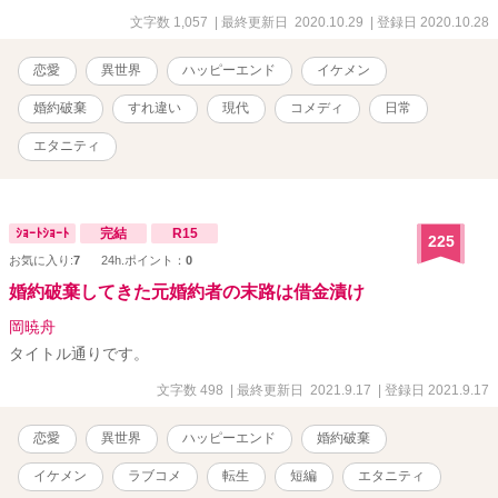
文字数 1,057
| 最終更新日 2020.10.29
| 登録日 2020.10.28
恋愛
異世界
ハッピーエンド
イケメン
婚約破棄
すれ違い
現代
コメディ
日常
エタニティ
ｼｮｰﾄｼｮｰﾄ
完結
R15
225
お気に入り:
7
24h.ポイント：
0
婚約破棄してきた元婚約者の末路は借金漬け
岡暁舟
タイトル通りです。
文字数 498
| 最終更新日 2021.9.17
| 登録日 2021.9.17
恋愛
異世界
ハッピーエンド
婚約破棄
イケメン
ラブコメ
転生
短編
エタニティ