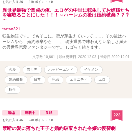
お気に入り:
26
24h.ポイント：
0
異世界最強で童貞の俺、エロゲの中世に転生してお姫様たち
を寝取ることにした！！！～ハーレムの後は婚約破棄？？？
～
tartan321
転生物語です。でもそこに、恋が芽生えていって……。その後はハ
ーレムやら、婚約破棄やら……。 現実世界で味わえない楽しさ満天
の異世界恋愛ファンタジーです。 しばらく続きます。
文字数 10,661
| 最終更新日 2020.12.03
| 登録日 2020.12.01
恋愛
異世界
ハッピーエンド
イケメン
婚約破棄
日常
完結
エタニティ
エロ
転生
短編
連載中
R15
223
お気に入り:
46
24h.ポイント：
0
禁断の愛に落ちた王子と婚約破棄された令嬢の復讐劇