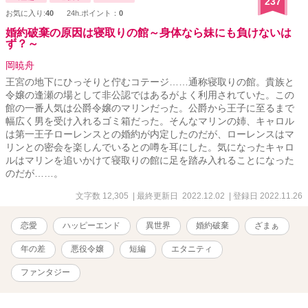
237
お気に入り:
40
24h.ポイント：
0
婚約破棄の原因は寝取りの館～身体なら妹にも負けないは
ず？～
岡暁舟
王宮の地下にひっそりと佇むコテージ……通称寝取りの館。貴族と
令嬢の逢瀬の場として非公認ではあるがよく利用されていた。この
館の一番人気は公爵令嬢のマリンだった。公爵から王子に至るまで
幅広く男を受け入れるゴミ箱だった。そんなマリンの姉、キャロル
は第一王子ローレンスとの婚約が内定したのだが、ローレンスはマ
リンとの密会を楽しんでいるとの噂を耳にした。気になったキャロ
ルはマリンを追いかけて寝取りの館に足を踏み入れることになった
のだが……。
文字数 12,305
| 最終更新日 2022.12.02
| 登録日 2022.11.26
恋愛
ハッピーエンド
異世界
婚約破棄
ざまぁ
年の差
悪役令嬢
短編
エタニティ
ファンタジー