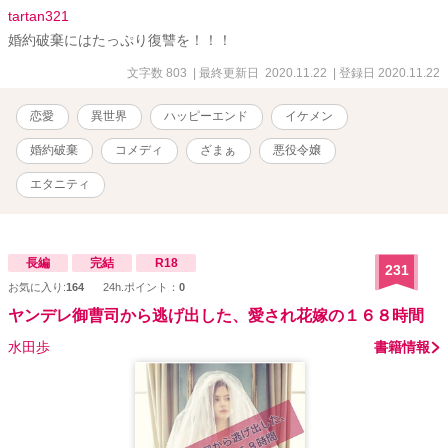
tartan321
婚約破棄にはたっぷり復讐を！！！
文字数 803
| 最終更新日 2020.11.22
| 登録日 2020.11.22
恋愛
異世界
ハッピーエンド
イケメン
婚約破棄
コメディ
ざまぁ
悪役令嬢
エタニティ
長編
完結
R18
231
お気に入り:
164
24h.ポイント：
0
ヤンデレ御曹司から逃げ出した、愛され花嫁の１６８時間
水田歩
書籍情報