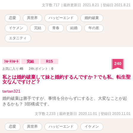
文字数 717
| 最終更新日 2021.8.21
| 登録日 2021.8.21
恋愛
異世界
ハッピーエンド
婚約破棄
イケメン
完結
青春
結婚
年の差
エタニティ
ｼｮｰﾄｼｮｰﾄ
完結
R15
240
お気に入り:
45
24h.ポイント：
0
私とは婚約破棄して妹と婚約するんですか？でも私、転生聖
女なんですけど？
tartan321
婚約破棄は勝手ですが、事情を分からずにすると、大変なことが起
きるかも？ 3部構成です。
文字数 2,233
| 最終更新日 2020.11.01
| 登録日 2020.11.01
恋愛
異世界
ハッピーエンド
イケメン