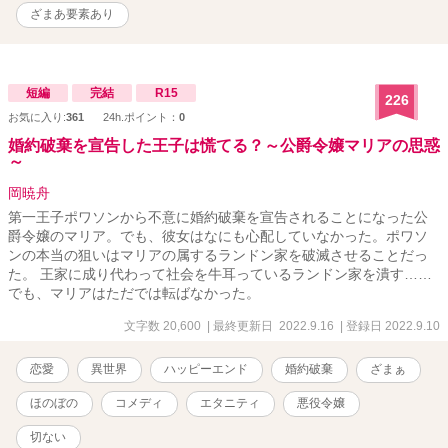
ざまあ要素あり
短編
完結
R15
226
お気に入り:
361
24h.ポイント：
0
婚約破棄を宣告した王子は慌てる？～公爵令嬢マリアの思惑
～
岡暁舟
第一王子ポワソンから不意に婚約破棄を宣告されることになった公
爵令嬢のマリア。でも、彼女はなにも心配していなかった。ポワソ
ンの本当の狙いはマリアの属するランドン家を破滅させることだっ
た。 王家に成り代わって社会を牛耳っているランドン家を潰す……
でも、マリアはただでは転ばなかった。
文字数 20,600
| 最終更新日 2022.9.16
| 登録日 2022.9.10
恋愛
異世界
ハッピーエンド
婚約破棄
ざまぁ
ほのぼの
コメディ
エタニティ
悪役令嬢
切ない