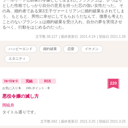
ラールリード公爵家の令嬢として生まれたブランシュは、さっぱり
とした性格でしっかり自分の意見を持った芯の強い女性だった。 そ
の為、婚約者である第3王子ヴァーミリアンに婚約破棄をされてしま
う。 もともと、男性に幸せにしてもらおうだなんて、微塵も考えた
ことのないブランシュは婚約破棄を受け入れ、自分の夢を実現させ
るべく、行動をはじめるのだった。
文字数 36,127
| 最終更新日 2021.4.19
| 登録日 2021.1.28
ハッピーエンド
婚約破棄
恋愛
イケメン
エタニティ
ｼｮｰﾄｼｮｰﾄ
完結
R15
220
お気に入り:
6
24h.ポイント：
0
悪役令嬢の滅し方
岡暁舟
タイトル通りです。
文字数 692
| 最終更新日 2021.3.25
| 登録日 2021.3.25