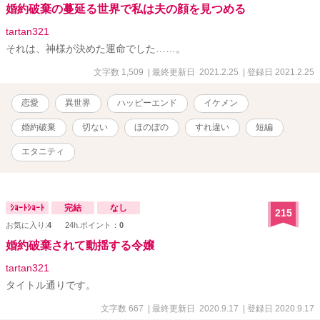
婚約破棄の蔓延る世界で私は夫の顔を見つめる
tartan321
それは、神様が決めた運命でした……。
文字数 1,509
| 最終更新日 2021.2.25
| 登録日 2021.2.25
恋愛
異世界
ハッピーエンド
イケメン
婚約破棄
切ない
ほのぼの
すれ違い
短編
エタニティ
ｼｮｰﾄｼｮｰﾄ
完結
なし
215
お気に入り:
4
24h.ポイント：
0
婚約破棄されて動揺する令嬢
tartan321
タイトル通りです。
文字数 667
| 最終更新日 2020.9.17
| 登録日 2020.9.17