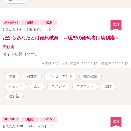
ｼｮｰﾄｼｮｰﾄ
完結
R15
213
お気に入り:
9
24h.ポイント：
0
だからあなたとは婚約破棄！～理想の婚約者は幼馴染～
岡暁舟
タイトル通りです。
文字数 817
| 最終更新日 2021.9.12
| 登録日 2021.9.12
恋愛
異世界
ハッピーエンド
婚約破棄
イケメン
王子
コメディ
エタニティ
結婚
幼馴染
ｼｮｰﾄｼｮｰﾄ
完結
R15
214
お気に入り:
29
24h.ポイント：
0