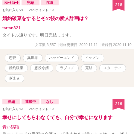
まっている。所詮はお飾り？
ｼｮｰﾄｼｮｰﾄ
完結
R15
218
お気に入り:
27
24h.ポイント：
0
婚約破棄をするとその後の愛人計画は？
tartan321
タイトル通りです。明日完結します。
文字数 3,557
| 最終更新日 2020.11.11
| 登録日 2020.11.10
恋愛
異世界
ハッピーエンド
イケメン
婚約破棄
悪役令嬢
ラブコメ
完結
エタニティ
ざまぁ
長編
連載中
なし
219
お気に入り:
63
24h.ポイント：
0
幸せにしてもらわなくても、自分で幸せになります
青い縞猫