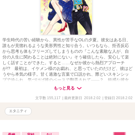
学生時代の苦い経験から、異性が苦手なOLの夕夏。彼女はある日、
誰もが見惚れるような美形男性と知り合う。いつもなら、拒否反応
から思考も体もフリーズしてしまうものの『こんな素敵な人が、自
分の人生に関わることは絶対にない』そう確信したら、安心して楽
しく話すことができた。すると……なぜか彼から熱烈アプローチ
が!? 最初は、イケメン様のお戯れ、と思っていたのだけど、彼はど
うやら本気の様子。甘く過激な言葉で口説かれ、際どいスキンシッ
プで迫られ、気づけば彼のペースで翻弄されて――？ 鈍感な彼女
と俺様エリートの暴走☆らぶらぶストーリー。
もっと見る
文字数 155,117
| 最終更新日 2018.2.02
| 登録日 2018.2.02
エタニティ
長編
完結
なし