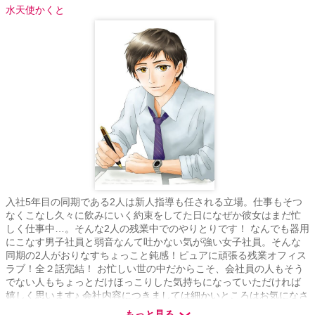
水天使かくと
入社5年目の同期である2人は新人指導も任される立場。仕事もそつ
なくこなし久々に飲みにいく約束をしてた日になぜか彼女はまだ忙
しく仕事中…。そんな2人の残業中でのやりとりです！ なんでも器用
にこなす男子社員と弱音なんて吐かない気が強い女子社員。そんな
同期の2人がおりなすちょっこと鈍感！ピュアに頑張る残業オフィス
ラブ！全２話完結！ お忙しい世の中だからこそ、会社員の人もそう
でない人もちょっとだけほっこりした気持ちになっていただければ
嬉しく思います♪ 会社内容につきましては細かいところはお気になさ
らずお読みいただけたら幸いです
もっと見る