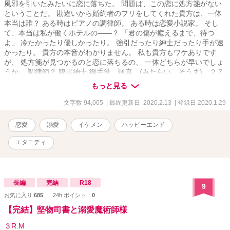
風邪を引いたみたいに恋に落ちた。 問題は、この恋に処方箋がない
ということだ。 勘違いから婚約者のフリをしてくれた貴方は、一体
本当は誰？ ある時はピアノの調律師。 ある時は恋愛小説家。 そし
て、本当は私が働くホテルの――？ 「君の傷が癒えるまで、待つ
よ」 冷たかったり優しかったり。 強引だったり紳士だったり手が速
かったり。 貴方の本音がわかりません。 私も貴方もワケありです
が、 処方箋が見つかるのと恋に落ちるの、 一体どちらが早いでしょ
うか。 調律師？ 腹黒紳士 御手洗 颯真 (みたらい そうま) ２７
歳 × ホテル内レストラン勤務 鈍感、泣き虫 華寺 わかば ２２歳
もっと見る
文字数 94,005
| 最終更新日 2020.2.13
| 登録日 2020.1.29
恋愛
溺愛
イケメン
ハッピーエンド
エタニティ
長編
完結
R18
9
お気に入り:
685
24h.ポイント：
0
【完結】堅物司書と溺愛魔術師様
３R.M