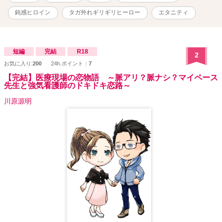
活は、楽しいのだけれど。 セフレなのに、セックスさせられること
は一度もなくて。 (でも、これでいいのかもしれない) 一度はセック
鈍感ヒロイン
タガ外れギリギリヒーロー
エタニティ
スしちゃったけど、恋人同士でもないんだから。そう簡単に体繋げ
ちゃダメでしょ。 そう理性は考えるのだけど、体は言うことをきか
なくて？ (久我くんは、どういうつもりで同居を提案したんだろ) わ
からない彼の考えに、モヤモヤする心と体。 セックスしないのな
短編
完結
R18
2
ら、どうして同居を提案したの？ 鈍感ヒロインが、理性のタガが外
お気に入り:
200
24h.ポイント：
7
れそうで必死ヒーローに溺愛されていることに気づくまでの物語。
【完結】医療現場の恋物語 ～脈アリ？脈ナシ？マイペース
先生と強気看護師のドキドキ恋路～
川原源明