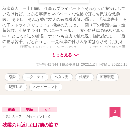
秋津直人、三十四歳。 仕事もプライベートもそれなりに充実はして
いるけれど、とある事情とマイペースな性格でぼっち気味な救急
医。 ある日、そんな彼に友人の萩原看護師が囁く。 「秋津先生、あ
の子ストライクでしょ？」 視線の先には、一回り下の看護学生・進
藤茜君。小柄でつり目でポニーテールと、確かに秋津の好みど真ん
中！ ところがこの茜君、ナンパも自力で跳ね返す強気娘だし、「歳
の差は苦手」だと言うし、一見秋津の付け入る隙はなさそうだけれ
ど……。 萩原さんのアシストをきっかけに、二人は少しずつ心の距
離を縮めていく。 採血の練習に付き合ったり、叱られた日に甘いも
もっと見る
のを奢ってあげたり、共通の趣味で盛り上がったり、しつこく言い
寄る男を撃退したり、思わぬ接点を発見したり。 日常を重ねるごと
文字数 42,344
| 最終更新日 2022.1.24
| 登録日 2022.1.18
に、どんどん茜君に惹かれていく秋津。茜君もまんざらでもなさそ
う、なんて……まさかね？ ヘタレで鈍感な青年医師×恋も特攻・元ヤ
恋愛
エタニティ
ヘタレ男
鈍感男
医療現場
ン娘の恋物語。もどかしい関係の行く末は？ ◇◇◇◇◇◇ 元ヤンナ
ース異世界生活 メインヒロイン 進藤茜と 神様と呼ばれた医師の
現実世界
ハッピーエンド
異世界生活 主人公 秋津直人の馴れ初め物語
短編
完結
なし
3
お気に入り:
7
24h.ポイント：
0
残業のお返しはお前の涙で