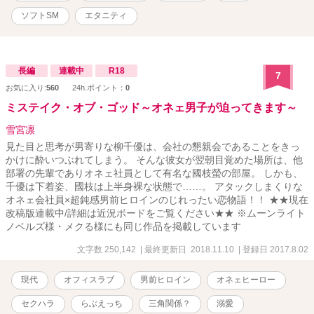
ソフトSM
エタニティ
長編
連載中
R18
7
お気に入り:
560
24h.ポイント：
0
ミステイク・オブ・ゴッド～オネェ男子が迫ってきます～
雪宮凛
見た目と思考が男寄りな柳千優は、会社の懇親会であることをきっ
かけに酔いつぶれてしまう。 そんな彼女が翌朝目覚めた場所は、他
部署の先輩でありオネェ社員として有名な國枝螢の部屋。 しかも、
千優は下着姿、國枝は上半身裸な状態で……。 アタックしまくりな
オネェ会社員×超鈍感男前ヒロインのじれったい恋物語！！ ★★現在
改稿版連載中/詳細は近況ボードをご覧ください★★ ※ムーンライト
ノベルズ様・メクる様にも同じ作品を掲載しています
文字数 250,142
| 最終更新日 2018.11.10
| 登録日 2017.8.02
現代
オフィスラブ
男前ヒロイン
オネェヒーロー
セクハラ
らぶえっち
三角関係？
溺愛