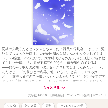
同期の久我くんとセックスしちゃった!? 課長の送別会。 そこで、泥
酔してしまった千鶴は、なぜか同期の久我くんとセックスしてしま
う。 不感症。 そのせいで、大学時代からのカレシに二股かけられ捨
てられた千鶴。 「お前が不感症かどうか、俺が確かめてやるよ」
――的なやり取りの結果、彼とセックスしてしまったみたい……な
んだけど。 「お前ほどの名器、他にいない」と言ってくれるけ
ど！ 気持ち良すぎて潮噴いちゃったみたいだけど！ (ウギャアアア
アッ！) 千鶴、大パニック。 カレシと別れて、住むところもなくな
った千鶴に、久我くんは「セフレとして同居」を提案してくれて。
もっと見る
その提案に乗った千鶴だけど。 (全然、手を出してこない) なん
で？ 泥酔してたわたしを抱くぐらいなんだから、久我くん、絶倫
文字数 106,598
| 最終更新日 2025.7.28
| 登録日 2025.7.01
ヤリチンなんじゃないの？ 元カレにけなされた千鶴の料理を喜んで
くれたり。千鶴から料理を学ぼうとしてくれたり。 久我くんとの生
ジレ恋
社内恋愛
同期
セフレからの恋愛