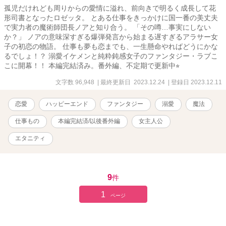
孤児だけれども周りからの愛情に溢れ、前向きで明るく成長して花
形司書となったロゼッタ。 とある仕事をきっかけに国一番の美丈夫
で実力者の魔術師団長ノアと知り合う。 「その噂…事実にしない
か？」 ノアの意味深すぎる爆弾発言から始まる遅すぎるアラサー女
子の初恋の物語。 仕事も夢も恋までも、一生懸命やればどうにかな
るでしょ！？ 溺愛イケメンと純粋鈍感女子のファンタジー・ラブこ
こに開幕！！ 本編完結済み。番外編、不定期で更新中⭐︎
文字数 96,948
| 最終更新日 2023.12.24
| 登録日 2023.12.11
恋愛
ハッピーエンド
ファンタジー
溺愛
魔法
仕事もの
本編完結済/以後番外編
女主人公
エタニティ
9
件
1
ページ