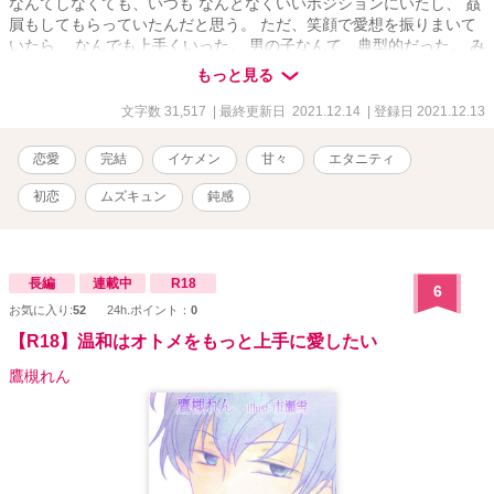
なんてしなくても、いつも なんとなくいいポジションにいたし、 贔
屓もしてもらっていたんだと思う。 ただ、笑顔で愛想を振りまいて
いたら、 なんでも上手くいった。 男の子なんて、典型的だった。 み
んな、私がニコニコするだけで、優しく してくれる。 特定の男の子
もっと見る
を作りたいとも、 好きだと思える存在の必要性も感じなかった。 そ
んなカスミが初めて恋をしたのは 野球少年のツバサくんだった。 掴
文字数 31,517
| 最終更新日 2021.12.14
| 登録日 2021.12.13
みどころのない、ふわふわした 雲のような少年、ツバサ。 でも、彼
の内に秘めた熱い物を一緒に 感じたい！ 一緒に喜びたい。 初めてそ
恋愛
完結
イケメン
甘々
エタニティ
んな感情になった。 カスミとツバサのsideストーリー
初恋
ムズキュン
鈍感
長編
連載中
R18
6
お気に入り:
52
24h.ポイント：
0
【R18】温和はオトメをもっと上手に愛したい
鷹槻れん