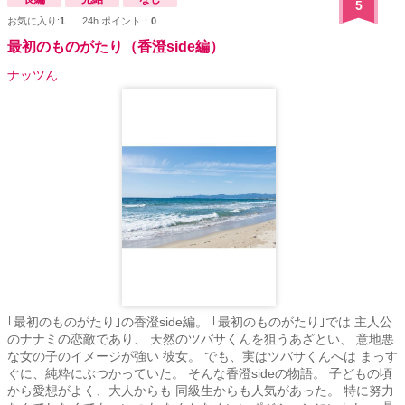
5
お気に入り:
1
24h.ポイント：
0
最初のものがたり（香澄side編）
ナッツん
｢最初のものがたり｣の香澄side編。 ｢最初のものがたり｣では 主人公
のナナミの恋敵であり、 天然のツバサくんを狙うあざとい、 意地悪
な女の子のイメージが強い 彼女。 でも、実はツバサくんへは まっす
ぐに、純粋にぶつかっていた。 そんな香澄sideの物語。 子どもの頃
から愛想がよく、大人からも 同級生からも人気があった。 特に努力