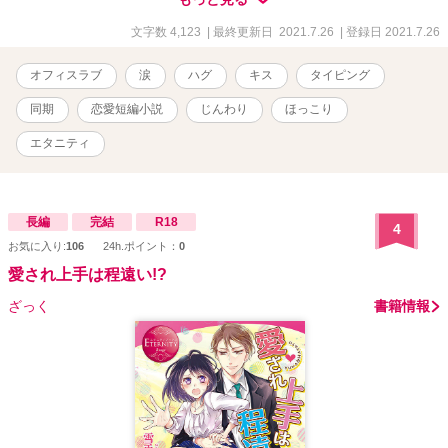
文字数 4,123
| 最終更新日 2021.7.26
| 登録日 2021.7.26
オフィスラブ
涙
ハグ
キス
タイピング
同期
恋愛短編小説
じんわり
ほっこり
エタニティ
長編
完結
R18
4
お気に入り:
106
24h.ポイント：
0
愛され上手は程遠い!?
ざっく
書籍情報