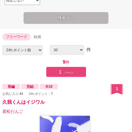
フリーワード
鈍感
件
9
件
1
ページ
長編
完結
R18
1
お気に入り:
43
24h.ポイント：
7
久我くんはイジワル
若松だんご