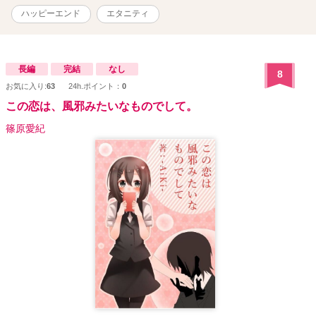
ハッピーエンド
エタニティ
長編
完結
なし
8
お気に入り:
63
24h.ポイント：
0
この恋は、風邪みたいなものでして。
篠原愛紀