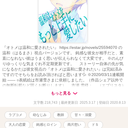
『オトメは温和に愛されたい』 https://estar.jp/novels/25594070 の
温和（はるまさ）視点バージョンです。 鈍感な彼女が相手だと、素
直になれない彼はうまく思いが伝えられなくて大変です。 ※のんび
りゆっくりな気まぐれ不定期更新です。 ストーリー自体の先が気
になるかたは彼女視点の『オトメは温和に愛されたい』は完結済み
ですのでそちらをお読み頂ければと思います💦 ※2020/03/11連載開
始 ―― ○表紙絵は市瀬雪さまに依頼しました。（作品シェア以外で
の無断転載など固くお断りします） 市瀬 雪様； （エブリスタ）
https://estar.jp/users/117421755 （ポイピク）
もっと見る
https://poipiku.com/202968/ ○書き下ろしのため、公開後に加筆修正
する場合が多いにございます。完結時に完成形になると思っていた
文字数 218,743
| 最終更新日 2025.3.17
| 登録日 2020.8.13
だけたら幸いです。 ※エブリスタでもお読みいただけます。
ラブコメ
幼なじみ
教師
甘々・溺愛
大人の恋愛
鈍感ヒロイン
両片想い
ドＳ