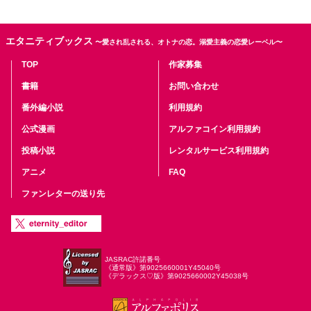
エタニティブックス
〜愛され乱される、オトナの恋。溺愛主義の恋愛レーベル〜
TOP
作家募集
書籍
お問い合わせ
番外編小説
利用規約
公式漫画
アルファコイン利用規約
投稿小説
レンタルサービス利用規約
アニメ
FAQ
ファンレターの送り先
JASRAC許諾番号
《通常版》第9025660001Y45040号
《デラックス♡版》第9025660002Y45038号