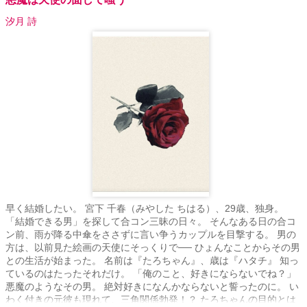
汐月 詩
早く結婚したい。 宮下 千春（みやした ちはる）、29歳、独身。
「結婚できる男」を探して合コン三昧の日々。 そんなある日の合コ
ン前、雨が降る中傘をささずに言い争うカップルを目撃する。 男の
方は、以前見た絵画の天使にそっくりで── ひょんなことからその男
との生活が始まった。 名前は『たろちゃん』、歳は『ハタチ』 知っ
ているのはたったそれだけ。 「俺のこと、好きにならないでね？」
悪魔のようなその男。 絶対好きになんかならないと誓ったのに。 い
わく付きの元彼も現れて、三角関係勃発！？ たろちゃんの目的とは