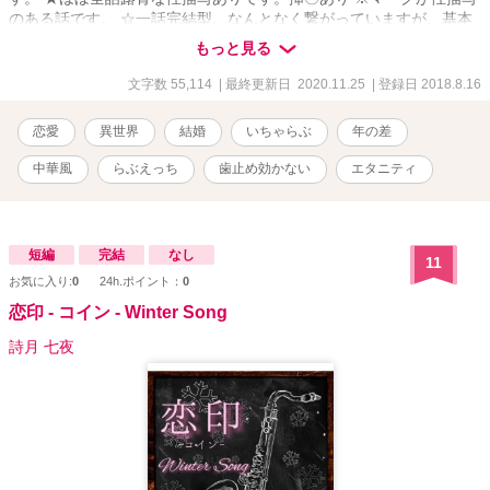
のある話です。 ☆一話完結型。なんとなく繋がっていますが、基本
的にどの話から読んでも問題ありません。 ☆本作は「無能と呼ばれ
もっと見る
る二世皇帝の妻になったら、毎日暗殺を仕掛けられて大変です」の
その後のお話です。よろしければ本編(全年齢)もご覧いただけたら嬉
文字数 55,114
| 最終更新日 2020.11.25
| 登録日 2018.8.16
しいです.+*:ﾟ+｡.☆ ★キャラ設定以外は本編と連続性はあまりないの
で、こちら単体でもお読みいただけます。 ☆むしろイメージを損な
恋愛
異世界
結婚
いちゃらぶ
年の差
う可能性がありますので、本編既読の方はご注意ください。 ムーン
ライトノベルズにも掲載中です。
中華風
らぶえっち
歯止め効かない
エタニティ
短編
完結
なし
11
お気に入り:
0
24h.ポイント：
0
恋印 - コイン - Winter Song
詩月 七夜