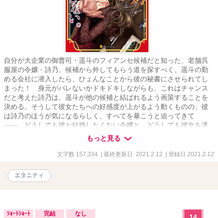
自分が大企業の御曹司・遥斗のフィアンセ候補だと知った、老舗呉
服屋の令嬢・詩乃。候補から外してもらう道を探すべく、遥斗の勤
める会社に潜入したら、ひょんなことから彼の秘書にさせられてし
まった！ 身元がバレないかドキドキしながらも、これはチャンス
だと考えた詩乃は、遥斗が他の候補と結ばれるよう画策することを
決める。そうして彼女たちへの好感度が上がるよう動くものの、彼
は詩乃のほうが気になるらしく、すべてを暴こうと迫ってきて
――。どうしても彼と結婚したくない令嬢と、どうしても彼女を逃
したくない御曹司の駆け引きラブ！
もっと見る
文字数 157,334
| 最終更新日 2021.2.12
| 登録日 2021.2.12
エタニティ
ｼｮｰﾄｼｮｰﾄ
完結
なし
14