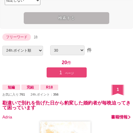
フリーワード
詩
件
20
件
1
ページ
短編
完結
R18
1
お気に入り:
761
24h.ポイント：
356
勘違いで別れを告げた日から豹変した婚約者が毎晩迫ってき
て困っています
Adria
書籍情報