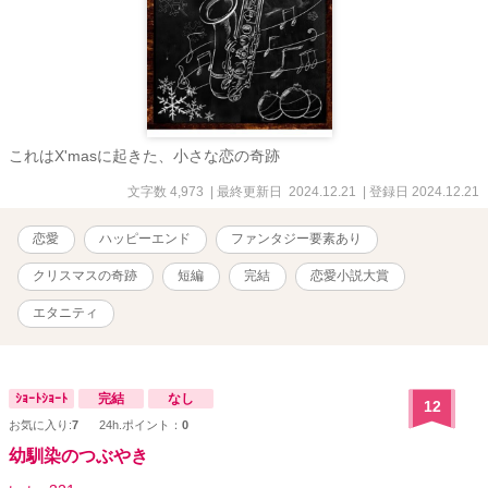
これはX'masに起きた、小さな恋の奇跡
文字数 4,973
| 最終更新日 2024.12.21
| 登録日 2024.12.21
恋愛
ハッピーエンド
ファンタジー要素あり
クリスマスの奇跡
短編
完結
恋愛小説大賞
エタニティ
ｼｮｰﾄｼｮｰﾄ
完結
なし
12
お気に入り:
7
24h.ポイント：
0
幼馴染のつぶやき