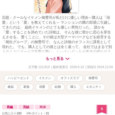
旧題：クールなイケメン御曹司が私だけに優しい理由～隣人は「溺
愛」という「愛」を教えてくれる～ マンションの隣の部屋に引越し
てきたのは、 超絶イケメンのとても優しい男性だった。 誰かを
「愛」することを諦めていた詩穂は、 そんな彼に密かに恋心を芽生
えさせる。 驚くことに、その彼は大型テーマパークなどを経営する
「桐生グループ」の御曹司で、 なんと詩穂のオフィスに課長として
現れた。 でも、隣人としての彼とは全く違って、 会社ではまるで別
人のようにクールで近寄り難い。 いったいどっちが本当の彼なの？
そして、会社以外で私にとても優しくするのはなぜ？ 「桐生グルー
もっと見る
プ」御曹司 桐生 拓弥(きりゅう たくみ) 30歳 × テーマパーク企画部
門 姫川 詩穂(ひめかわ しほ) 25歳
文字数 122,819
| 最終更新日 2026.6.10
| 登録日 2024.12.04
ハッピーエンド
イケメン
オフィスラブ
御曹司
嫉妬
家族
溺愛
結婚
隣人
エタニティ
長編
完結
R18
5
お気に入り:
222
24h.ポイント：
21