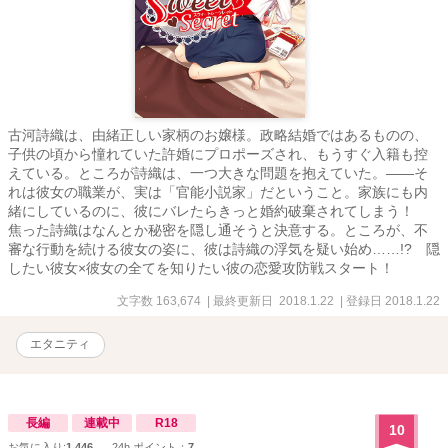
古河詩織は、由緒正しい家柄のお嬢様。政略結婚ではあるものの、
子供の頃から憧れていた許婚にプロポーズされ、もうすぐ入籍も控
えている。ところが詩織は、一つ大きな問題を抱えていた。――そ
れは彼女の職業が、実は「官能小説家」だということ。家族にも内
緒にしているのに、彼にバレたらきっと婚約破棄されてしまう！
焦った詩織はなんとか秘密を隠し通そうと決意する。ところが、不
審な行動を続ける彼女の姿に、彼は詩織の浮気を疑い始め……!? 隠
したい彼女×彼女の全てを知りたい彼の恋愛攻防戦スタート！
文字数 163,674
| 最終更新日 2018.1.22
| 登録日 2018.1.22
エタニティ
長編
連載中
R18
10
お気に入り:
1,446
24h.ポイント：
7