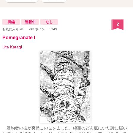
長編
連載中
なし
2
お気に入り:
28
24h.ポイント：
249
Pomegranate I
Uta Katagi
婚約者の彼が突然この世を去った。絶望のどん底にいた詩に届い