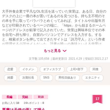
大手外食企業で平凡なOL生活を送っていた蛍里は、ある日、自分の
デスクの上に一冊の本が置いてあるのを見つける。持ち主不明のそ
の本を手に取ってパラパラとめくってみれば、タイトルや出版年月
などが印刷されているページの端に、「https」から始まるホームペ
ージのアドレスが鉛筆で記入されていた。蛍里は興味本位でその本
を自宅へ持ち帰り、自室のパソコンでアドレスを入力する。する
と、検索ボタンを押して出てきたサイトは「詩乃守人」という作者
が管理する小説サイトだった。読書が唯一の趣味といえる蛍里は、
一つ目の作品を読み終えた瞬間に、詩乃守人のファンになってしま
もっと見る
う。今まで感想というものを作者に送ったことはなかったが、気が
付いた時にはサイトのトップメニューにある「御感想はこちらへ」
文字数 105,658
| 最終更新日 2021.4.29
| 登録日 2021.2.17
のボタンを押していた。数日後、管理人である詩乃守人から返事が
届く。物語の文章と違わず、繊細な言葉づかいで返事を送ってくれ
恋愛
イケメン
オフィスラブ
上司×部下
同僚
る詩乃守人に蛍里は惹かれ始める。時を同じくして、平穏だったOL
生活にも変化が起こり始め………恋に恋する文学少女が織りなす、
純愛
次期社長
SNS
男性目線あり
エタニティ
純愛ラブストーリー。 ※表紙画像は、フリー画像サイト、pixabayか
ら選んだものを使用しています。 ※この物語はフィクションです。
長編
完結
R18
17
お気に入り:
10
24h.ポイント：
0
悪魔は天使の面して嗤う