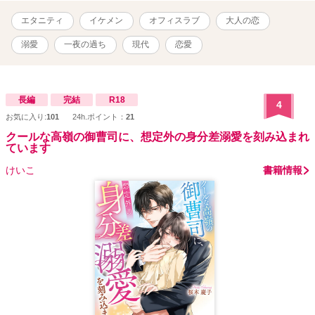
エタニティ
イケメン
オフィスラブ
大人の恋
溺愛
一夜の過ち
現代
恋愛
長編
完結
R18
4
お気に入り:
101
24h.ポイント：
21
クールな高嶺の御曹司に、想定外の身分差溺愛を刻み込まれ
ています
けいこ
書籍情報