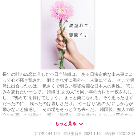
長年の叶わぬ恋に苦しむ小日向詩織は、 ある日決定的な出来事によ
って心が掻き乱され、 耐えきれずに海外へ一人旅にでる。 そこで偶
然に出会ったのは、 気さくで明るい容姿端麗な日本人の男性。 悲し
みを忘れたい一心で、 詩織は“あの人”と同い年のカレと一夜を共に
し、 ”初めて”を捧げてしまう。 きっと楽になれる、そう思ったはず
だったのに、 残ったのは虚しさだけ。 やっぱり”あの人”にしか心が
動かないと痛感し、 その場をそっと立ち去った。 帰国後、知人の紹
介で転職した詩織は、 新しい職場で一夜を共にしたカレと再会する
ことに。 しかもカレはその会社の社長だったーー！ 叶わぬ恋を拗ら
もっと見る
せた主人公の 一夜の過ちから始まるラブストーリー。 ※この作品は
エブリスタ様、ムーンライトノベルズ様でも掲載しています。
文字数 144,120
| 最終更新日 2024.1.10
| 登録日 2023.12.13