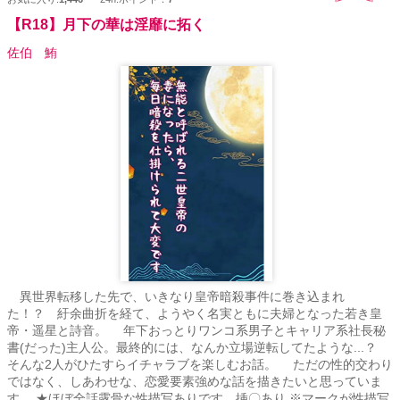
【R18】月下の華は淫靡に拓く
佐伯 鮪
異世界転移した先で、いきなり皇帝暗殺事件に巻き込まれ
た！？ 紆余曲折を経て、ようやく名実ともに夫婦となった若き皇
帝・遥星と詩音。 年下おっとりワンコ系男子とキャリア系社長秘
書(だった)主人公。最終的には、なんか立場逆転してたような...？
そんな2人がひたすらイチャラブを楽しむお話。 ただの性的交わり
ではなく、しあわせな、恋愛要素強めな話を描きたいと思っていま
す。 ★ほぼ全話露骨な性描写ありです。挿〇あり ※マークが性描写