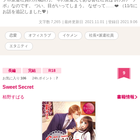
ボ』なのです。 つい、目がいってしまう。 なぜって……❤️ （11/1に
お話を追記しました💖）
文字数 7,265
| 最終更新日 2021.11.01
| 登録日 2021.9.06
恋愛
オフィスラブ
イケメン
社長×派遣社員
エタニティ
長編
完結
R18
9
お気に入り:
106
24h.ポイント：
7
Sweet Secret
栢野すばる
書籍情報