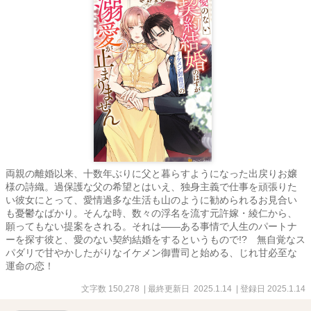
両親の離婚以来、十数年ぶりに父と暮らすようになった出戻りお嬢
様の詩織。過保護な父の希望とはいえ、独身主義で仕事を頑張りた
い彼女にとって、愛情過多な生活も山のように勧められるお見合い
も憂鬱なばかり。そんな時、数々の浮名を流す元許嫁・綾仁から、
願ってもない提案をされる。それは――ある事情で人生のパートナ
ーを探す彼と、愛のない契約結婚をするというもので!? 無自覚なス
パダリで甘やかしたがりなイケメン御曹司と始める、じれ甘必至な
運命の恋！
文字数 150,278
| 最終更新日 2025.1.14
| 登録日 2025.1.14