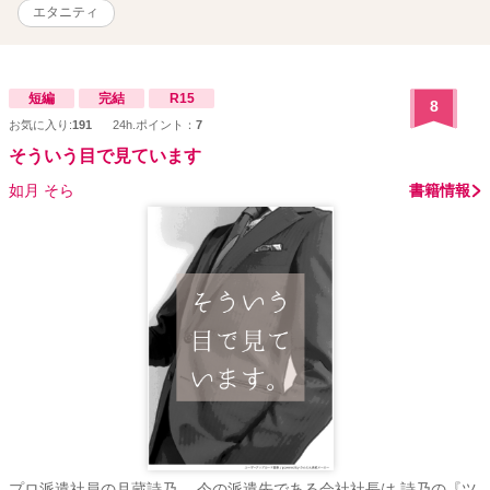
エタニティ
短編
完結
R15
8
お気に入り:
191
24h.ポイント：
7
そういう目で見ています
如月 そら
書籍情報
プロ派遣社員の月蔵詩乃。 今の派遣先である会社社長は 詩乃の『ツ