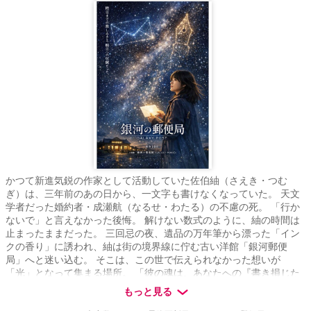
かつて新進気鋭の作家として活動していた佐伯紬（さえき・つむ
ぎ）は、三年前のあの日から、一文字も書けなくなっていた。 天文
学者だった婚約者・成瀬航（なるせ・わたる）の不慮の死。 「行か
ないで」と言えなかった後悔。 解けない数式のように、紬の時間は
止まったままだった。 三回忌の夜、遺品の万年筆から漂った「イン
クの香り」に誘われ、紬は街の境界線に佇む古い洋館「銀河郵便
局」へと迷い込む。 そこは、この世で伝えられなかった想いが
「光」となって集まる場所。 「彼の魂は、あなたへの『書き損じた
言葉』を抱えたまま、銀河の淵で迷子になっている」 銀髪の郵便局
もっと見る
長から告げられた衝撃の事実。 航を救う唯一の方法は、宇宙に散ら