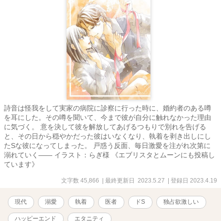
詩音は怪我をして実家の病院に診察に行った時に、婚約者のある噂
を耳にした。その噂を聞いて、今まで彼が自分に触れなかった理由
に気づく。 意を決して彼を解放してあげるつもりで別れを告げる
と、その日から穏やかだった彼はいなくなり、執着を剥き出しにし
たSな彼になってしまった。 戸惑う反面、毎日激愛を注がれ次第に
溺れていく―― イラスト：らぎ様 《エブリスタとムーンにも投稿し
ています》
文字数 45,866
| 最終更新日 2023.5.27
| 登録日 2023.4.19
現代
溺愛
執着
医者
ドS
独占欲激しい
ハッピーエンド
エタニティ