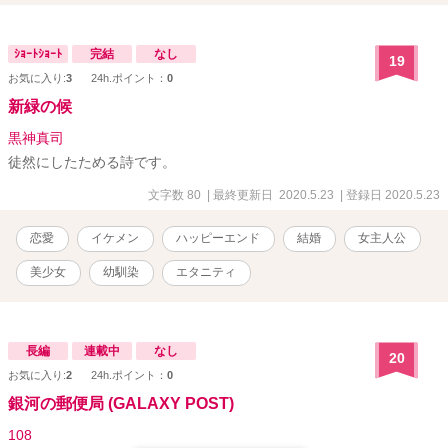
ｼｮｰﾄｼｮｰﾄ
完結
なし
19
お気に入り:
3
24h.ポイント：
0
新緑の候
黒神真司
徒然にしたためる詩です。
文字数 80
| 最終更新日 2020.5.23
| 登録日 2020.5.23
恋愛
イケメン
ハッピーエンド
結婚
女主人公
美少女
幼馴染
エタニティ
長編
連載中
なし
20
お気に入り:
2
24h.ポイント：
0
銀河の郵便局 (GALAXY POST)
108