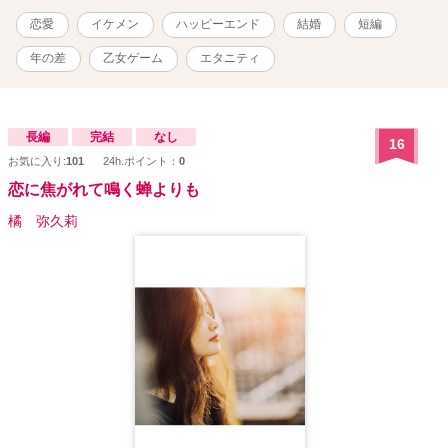
恋愛
イケメン
ハッピーエンド
結婚
短編
年の差
乙女ゲーム
エタニティ
長編
完結
なし
16
お気に入り:
101
24h.ポイント：
0
恋に焦がれて鳴く蝉よりも
橘 弥久莉