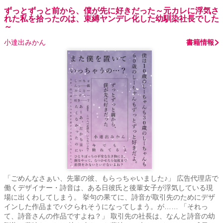
ずっとずっと前から、僕が先に好きだった～元カレに浮気さ
れた私を拾ったのは、束縛ヤンデレ化した幼馴染社長でした
～
小達出みかん
書籍情報
「ごめんなさぁい、先輩の彼、もらっちゃいました♪」 広告代理店で
働くデザイナー・詩音は、ある日彼氏と後輩女子が浮気している現
場に出くわしてしまう。 挙句の果てに、詩音が取引先のためにデザ
インした作品までパクられそうになってしまう。が…… 「それっ
て、詩音さんの作品ですよね？」 取引先の社長は、なんと詩音の幼