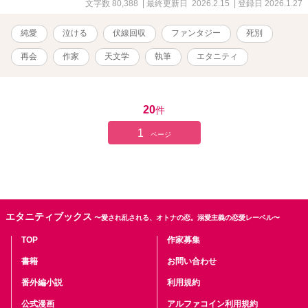
ばった彼の記憶の断片を、紬が「代筆者」として再び綴ること。 紬
文字数 80,388
| 最終更新日 2026.2.15
| 登録日 2026.1.27
は、親友のカメラマン・陽一や、冷徹な執行官・九条、そして自分
と同じように過去に囚われた詩人・摩耶との出会いを通じ、航が隠
純愛
泣ける
伏線回収
ファンタジー
死別
していた「本当の想い」に触れていく。 なぜ彼は、白紙の手紙を遺
したのか？ なぜ彼は、あの時ハンドルを切ったのか？ ペン先が踊る
再会
作家
天文学
執筆
エタニティ
夜更け、静かなリズムに合わせて紡がれる真実。 やがて、点と点が
繋がり、一つの壮大な星座（物語）が浮かび上がる時、世界は圧倒
的な「祝福」に塗り潰される――。
20
件
1
ページ
エタニティブックス
〜愛され乱される、オトナの恋。溺愛主義の恋愛レーベル〜
TOP
作家募集
書籍
お問い合わせ
番外編小説
利用規約
公式漫画
アルファコイン利用規約