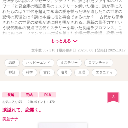
た彼からの謎のメッセージ。クラウド上に残されたファイルのパス
ワードと貸金庫の暗証番号のミステリーを解いた後に、詩が手に入
れたものは？世代を超えて永遠の愛を誓った彼が遺したこの世界の
驚愕の真理とは？詩は本当に彼と再会できるのか？ 古代から伝承
されたこの世界の秘密が遂に解き明かされる。最新の量子力学とい
う現代科学の視点で古代ミステリーを暴いた長編ラブロマンス。こ
れはもはや、ファンタジーの域を越えた究極の愛の物語。恋愛に憧
れ愛の本質に悩み戸惑う人々に真実の愛とは何かを伝える作者渾身
もっと見る
の超大作。 ＊本作品は「小説家になろう」にも掲載しています。
文字数 367,318
| 最終更新日 2026.8.08
| 登録日 2025.10.17
恋愛
ハッピーエンド
ミステリー
ロマンチック
神話
科学
古代
暗号
真理
エタニティ
長編
完結
R18
3
お気に入り:
79
24h.ポイント：
170
涙溢れて、恋開く。
美並ナナ