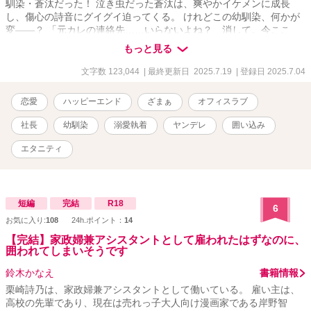
馴染・蒼汰だった！ 泣き虫だった蒼汰は、爽やかイケメンに成長
し、傷心の詩音にグイグイ迫ってくる。 けれどこの幼馴染、何かが
変――？ 「元カレの連絡先……いらないよね？ 消して。今ここ
で」 「僕をこんな風にしたのは……しーちゃんだよ」 爽やかな顔を
もっと見る
しているけど、中身は激重執着ヤンデレ化しており、あらゆる手を
使ってヒロインを囲い込もうとする年下ヤバヒーローと、お仕事に
文字数 123,044
| 最終更新日 2025.7.19
| 登録日 2025.7.04
夢中なヒロインの、オフィスラブコメディ……です！
恋愛
ハッピーエンド
ざまぁ
オフィスラブ
社長
幼馴染
溺愛執着
ヤンデレ
囲い込み
エタニティ
短編
完結
R18
6
お気に入り:
108
24h.ポイント：
14
【完結】家政婦兼アシスタントとして雇われたはずなのに、
囲われてしまいそうです
鈴木かなえ
書籍情報
栗崎詩乃は、家政婦兼アシスタントとして働いている。 雇い主は、
高校の先輩であり、現在は売れっ子大人向け漫画家である岸野智