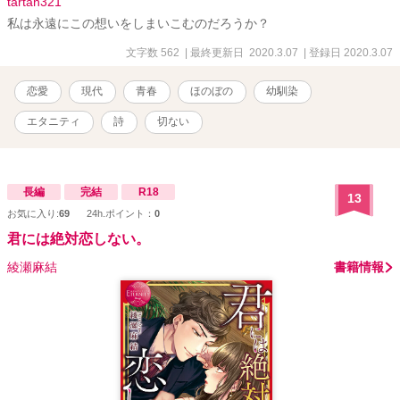
tartan321
私は永遠にこの想いをしまいこむのだろうか？
文字数 562
| 最終更新日 2020.3.07
| 登録日 2020.3.07
恋愛
現代
青春
ほのぼの
幼馴染
エタニティ
詩
切ない
長編
完結
R18
13
お気に入り:
69
24h.ポイント：
0
君には絶対恋しない。
綾瀬麻結
書籍情報