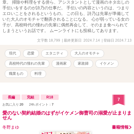
章。 掃除や料理をする傍ら、アシスタントとして漫画のネタ出しの
手伝いをするのが詩乃の仕事だ。 手伝いの内容というのは、つまり
エロいことをされるというもの。 この日も、詩乃は先輩が準備して
いた大人のオモチャで翻弄されることになる。 心が弱っている女の
子が、高校時代の憧れの先輩に偶然再会して、そのまま食べられて
しまうというお話です。 ムーンライトにも投稿してあります。
文字数 18,799
| 最終更新日 2024.7.14
| 登録日 2024.7.13
現代
恋愛
エタニティ
大人のオモチャ
高校時代の憧れの先輩
漫画家
家政婦
イケメン
職業もの
料理
長編
完結
R18
7
お気に入り:
20
24h.ポイント：
7
愛のない契約結婚のはずがイケメン御曹司の溺愛が止まりま
せん
冬野まゆ
書籍情報