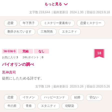
一体なんなのか。 果たして千春は結婚できるのか──？
もっと見る
文字数 219,644
| 最終更新日 2024.1.30
| 登録日 2023.9.18
恋愛
年下男子
ミステリー要素有り
恋愛ミステリー
翻弄されています
三角関係
エタニティ
ｼｮｰﾄｼｮｰﾄ
完結
なし
18
お気に入り:
3
24h.ポイント：
0
バイオリンの調べ
黒神真司
徒然にしたためる詩です。
文字数 139
| 最終更新日 2020.5.26
| 登録日 2020.5.26
恋愛
イケメン
ハッピーエンド
結婚
切ない
年の差
青春
エタニティ
幼馴染