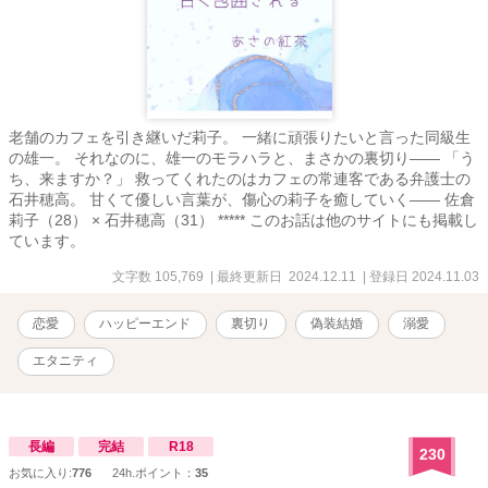
老舗のカフェを引き継いだ莉子。 一緒に頑張りたいと言った同級生
の雄一。 それなのに、雄一のモラハラと、まさかの裏切り―― 「う
ち、来ますか？」 救ってくれたのはカフェの常連客である弁護士の
石井穂高。 甘くて優しい言葉が、傷心の莉子を癒していく―― 佐倉
莉子（28） × 石井穂高（31） ***** このお話は他のサイトにも掲載し
ています。
文字数 105,769
| 最終更新日 2024.12.11
| 登録日 2024.11.03
恋愛
ハッピーエンド
裏切り
偽装結婚
溺愛
エタニティ
長編
完結
R18
230
お気に入り:
776
24h.ポイント：
35