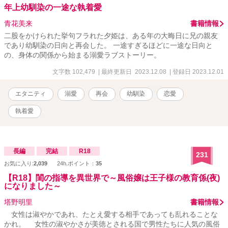
年上幼馴染の一途な執着愛
青花美来
書籍情報
二股をかけられた挙句フラれた夕姫は、ある年の大晦日に兄の親友
であり幼馴染の日向と再会した。 一途すぎるほどに一途な日向と
の、身体の関係から始まる溺愛ラブストーリー。
文字数 102,479
| 最終更新日 2023.12.08
| 登録日 2023.12.01
エタニティ
溺愛
再会
幼馴染
恋愛
執着愛
長編
完結
R18
231
お気に入り:
2,039
24h.ポイント：
35
【R18】閨の指導を異世界で～風俗嬢は王子様の教育係(夜)
になりました～
塔野明里
書籍情報
女性は淑やかであれ、たとえ愛する相手であっても乱れることな
かれ。 女性の淑やかさが美徳とされる国で男性たちに人気の風俗