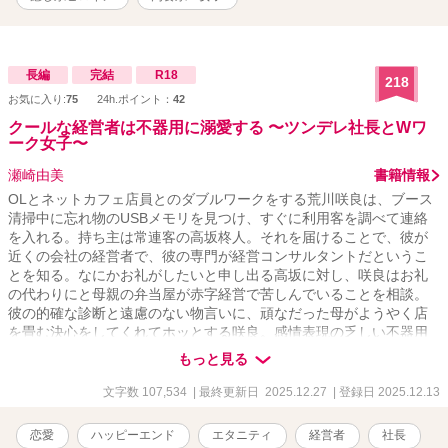
長編
完結
R18
218
お気に入り:
75
24h.ポイント：
42
クールな経営者は不器用に溺愛する 〜ツンデレ社長とWワ
ーク女子〜
瀬崎由美
書籍情報
OLとネットカフェ店員とのダブルワークをする荒川咲良は、ブース
清掃中に忘れ物のUSBメモリを見つけ、すぐに利用客を調べて連絡
を入れる。持ち主は常連客の高坂柊人。それを届けることで、彼が
近くの会社の経営者で、彼の専門が経営コンサルタントだというこ
とを知る。なにかお礼がしたいと申し出る高坂に対し、咲良はお礼
の代わりにと母親の弁当屋が赤字経営で苦しんでいることを相談。
彼の的確な診断と遠慮のない物言いに、頑なだった母がようやく店
を畳む決心をしてくれてホッとする咲良。感情表現の乏しい不器用
な高坂だけれど、とても信頼できる人だと次第に惹かれていく。
もっと見る
文字数 107,534
| 最終更新日 2025.12.27
| 登録日 2025.12.13
恋愛
ハッピーエンド
エタニティ
経営者
社長