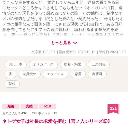
でこんな事をするんだ」 婚約してから二年間、運命の番である隆一
にセックスどころかキスさえしてもらえない《オメガ》の由莉。発
情期のたび玩具を使って慰めるばかりの隆一との婚約は、希少なオ
メガの優秀な胎だけを目的とした愛のない契約だった。 発情したオ
メガの相手なんて面倒を隆一にさせる現状に悩む由莉は、ある日好
意を告げてきたアルファの凪に襲われ、請われるまま番契約を結
ぶ。 隆一の喜ぶ顔を期待して凪と番になったことを報告する由莉が
目にしたのは、自身に興味などないと思っていた婚約者の異常なほ
もっと見る
どの執着と底無しの愛憎だった。 ぼろぼろ泣きながら由莉を手酷く
抱く隆一は、何度も何度も項を噛む。 「──俺の方がずっと愛して
文字数 120,337
| 最終更新日 2023.10.19
| 登録日 2023.1.18
る」 ※毎日20時に一話ずつ更新します ※ムーンライトノベルズでも
投稿しております ※第16回恋愛小説大賞にエントリーしておりま
現代日本
オメガバース
執着・溺愛
三角関係
す。よろしくお願いします。→奨励賞をいただきました！たくさん
の応援や投票、ありがとうございました！
番
道具責め
エタニティ
恋愛
御曹司
現代
短編
完結
R18
221
お気に入り:
1,432
24h.ポイント：
42
ネトゲ女子は社長の求愛を拒む【宮ノ入シリーズ②】