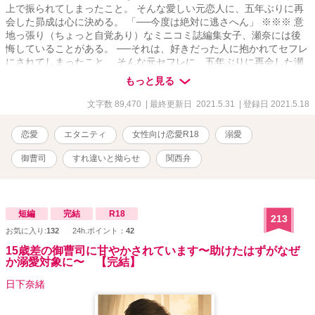
上で振られてしまったこと。 そんな愛しい元恋人に、五年ぶりに再
会した昴成は心に決める。 「──今度は絶対に逃さへん」 ※※※ 意
地っ張り（ちょっと自覚あり）なミニコミ誌編集女子、瀬奈には後
悔していることがある。 ──それは、好きだった人に抱かれてセフレ
にされてしまったこと。 そんな元セフレに、五年ぶりに再会した瀬
奈は心に決める。 「今度は絶対流されたりしないんだから！」 ……
もっと見る
なのに、気がつけば押し倒されていて。 ※※※ 過去の反省から溺愛
を隠さない昴成と、その言葉が信じられない瀬奈の復活愛ラブコメ
文字数 89,470
| 最終更新日 2021.5.31
| 登録日 2021.5.18
（？）です。
恋愛
エタニティ
女性向け恋愛R18
溺愛
御曹司
すれ違いと拗らせ
関西弁
短編
完結
R18
213
お気に入り:
132
24h.ポイント：
42
15歳差の御曹司に甘やかされています〜助けたはずがなぜ
か溺愛対象に〜 【完結】
日下奈緒