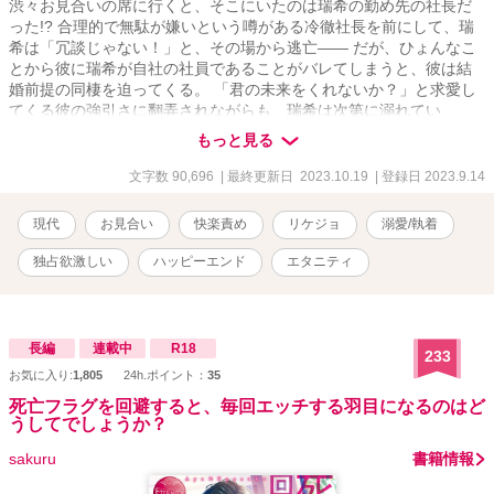
渋々お見合いの席に行くと、そこにいたのは瑞希の勤め先の社長だ
った!? 合理的で無駄が嫌いという噂がある冷徹社長を前にして、瑞
希は「冗談じゃない！」と、その場から逃亡―― だが、ひょんなこ
とから彼に瑞希が自社の社員であることがバレてしまうと、彼は結
婚前提の同棲を迫ってくる。 「君の未来をくれないか？」と求愛し
てくる彼の強引さに翻弄されながらも、瑞希は次第に溺れてい
き…… 《エブリスタ、ムーンにも投稿しています》
もっと見る
文字数 90,696
| 最終更新日 2023.10.19
| 登録日 2023.9.14
現代
お見合い
快楽責め
リケジョ
溺愛/執着
独占欲激しい
ハッピーエンド
エタニティ
長編
連載中
R18
233
お気に入り:
1,805
24h.ポイント：
35
死亡フラグを回避すると、毎回エッチする羽目になるのはど
うしてでしょうか？
sakuru
書籍情報