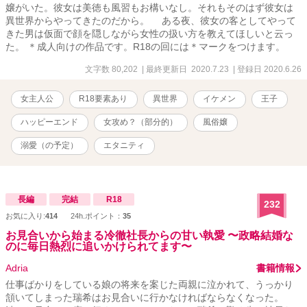
嬢がいた。彼女は美徳も風習もお構いなし。それもそのはず彼女は
異世界からやってきたのだから。 ある夜、彼女の客としてやって
きた男は仮面で顔を隠しながら女性の扱い方を教えてほしいと云っ
た。 ＊成人向けの作品です。R18の回には＊マークをつけます。
文字数 80,202
| 最終更新日 2020.7.23
| 登録日 2020.6.26
女主人公
R18要素あり
異世界
イケメン
王子
ハッピーエンド
女攻め？（部分的）
風俗嬢
溺愛（の予定）
エタニティ
長編
完結
R18
232
お気に入り:
414
24h.ポイント：
35
お見合いから始まる冷徹社長からの甘い執愛 〜政略結婚な
のに毎日熱烈に追いかけられてます〜
Adria
書籍情報
仕事ばかりをしている娘の将来を案じた両親に泣かれて、うっかり
頷いてしまった瑞希はお見合いに行かなければならなくなった。