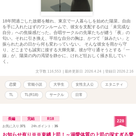
18年間過ごした故郷を離れ、東京で一人暮らしを始めた陽菜。自由
を手に入れたはずのワンルームで、彼女を支配するのは「未完成な
自分」への焦燥感だった。合唱サークルの先輩たちが纏う「夜」の
匂い。それに引き換え、平坦な自分の胸は、かつて「妹みたい」と
振られたあの日から何も変わっていない。 そんな彼女を雨から守
り、どこまでも誠実に接する大輝先輩。彼が守り通そうとする「一
線」が、陽菜の内の渇望を静かに、けれど狂おしく掻き乱してい
く。
文字数 116,553
| 最終更新日 2026.4.24
| 登録日 2026.2.16
恋愛
官能小説
大学生
女性主人公
エタニティ
TL
TL(R18)
サークル
日常
長編
完結
R18
228
お気に入り:
371
24h.ポイント：
35
お知らせ有り※※束縛上司！～溺愛体質の上司の深すぎる愛