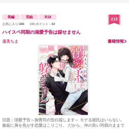
長編
完結
R18
215
お気に入り:
446
24h.ポイント：
42
ハイスペ同期の溺愛予告は躱せません
蓮美ちま
書籍情報
旧題：溺愛予告～御曹司の告白躱します～ モテる彼氏はいらない。
嫉妬に身を焦がす恋愛はこりごり。 だから、仲の良い同期のままで