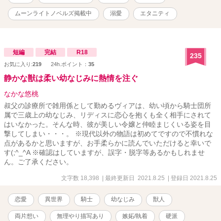
ムーンライトノベルズ掲載中
溺愛
エタニティ
短編
完結
R18
235
お気に入り:
219
24h.ポイント：
35
静かな獣は柔い幼なじみに熱情を注ぐ
なかな悠桃
叔父の診療所で雑用係として勤めるヴィアは、幼い頃から騎士団所
属で三歳上の幼なじみ、リディスに恋心を抱くも全く相手にされて
はいなかった。そんな時、彼が美しい令嬢と仲睦まじくいる姿を目
撃してしまい・・・。 ※現代以外の物語は初めてですので不慣れな
点があるかと思いますが、お手柔らかに読んでいただけると幸いで
す(;^_^A ※確認はしていますが、誤字・脱字等あるかもしれませ
ん。ご了承ください。
文字数 18,398
| 最終更新日 2021.8.25
| 登録日 2021.8.25
恋愛
異世界
騎士
幼なじみ
獣人
両片想い
無理やり描写あり
嫉妬/執着
硬派