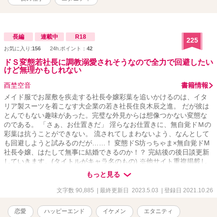
長編
連載中
R18
225
お気に入り:
156
24h.ポイント：
42
ドＳ変態若社長に調教溺愛されそうなので全力で回避したい
けど無理かもしれない
酉埜空音
書籍情報
メイド服でお屋敷を疾走する社長令嬢彩葉を追いかけるのは、イタ
リア製スーツを着こなす大企業の若き社長住良木辰之進。 だが彼は
とんでもない趣味があった。完璧な外見からは想像つかない変態な
のである。 「さぁ、お仕置きだ」 淫らなお仕置きに、無自覚ドＭの
彩葉は抗うことができない。 流されてしまわないよう、なんとして
も回避しようと試みるのだが……！ 変態ドS坊っちゃま×無自覚ドM
社長令嬢、はたして無事に結婚できるのか！？ 完結後の後日談更新
していきます。(タイトルがキャラ名のもの) ※他サイト重複掲載し
ています
もっと見る
文字数 90,885
| 最終更新日 2023.5.03
| 登録日 2021.10.26
恋愛
ハッピーエンド
イケメン
エタニティ