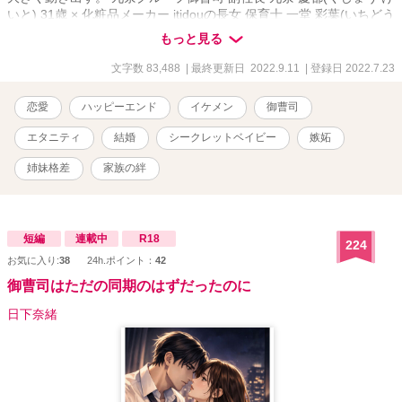
いと) 31歳 × 化粧品メーカー itidouの長女 保育士 一堂 彩葉(いちどう
いろは) 25歳
もっと見る
文字数 83,488
| 最終更新日 2022.9.11
| 登録日 2022.7.23
恋愛
ハッピーエンド
イケメン
御曹司
エタニティ
結婚
シークレットベイビー
嫉妬
姉妹格差
家族の絆
短編
連載中
R18
224
お気に入り:
38
24h.ポイント：
42
御曹司はただの同期のはずだったのに
日下奈緒