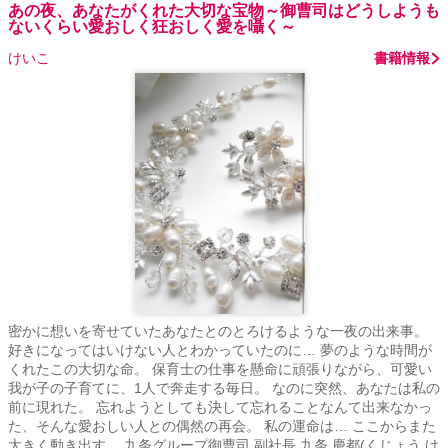
あの夜、あなたがくれた大切な宝物～御曹司はどうしようも
ないくらい愛おしく狂おしく愛を囁く～
けいこ
書籍情報
密かに想いを寄せていたあなたとのとろけるような一夜の出来事。
好きになってはいけない人とわかっていたのに… 夢のような時間が
くれたこの大切な命。 保育士の仕事を懸命に頑張りながら、可愛い
我が子の子育てに、1人で奔走する毎日。 なのに突然、あなたは私の
前に現れた。 忘れようとしても決して忘れることなんて出来なかっ
た、そんな愛おしい人との偶然の再会。 私の運命は… ここからまた
大きく動き出す。 九条グループ御曹司 副社長 九条 慶都(くじょう け