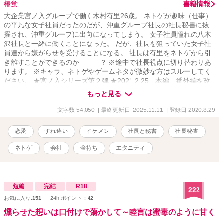
椿蛍
書籍情報
大企業宮ノ入グループで働く木村有里26歳。 ネトゲが趣味（仕事）
の平凡な女子社員だったのだが、沖重グループ社長の社長秘書に抜
擢され、沖重グループに出向になってしまう。 女子社員憧れの八木
沢社長と一緒に働くことになった。 だが、社長を狙っていた女子社
員達から嫌がらせを受けることになる。 社長は有里をネトゲから引
き離すことができるのか―――？ ※途中で社長視点に切り替わりあ
ります。 ※キャラ、ネトゲやゲームネタが微妙な方はスルーしてく
ださい。 ★宮ノ入シリーズ第２弾 ★2021.2.25 本編、番外編を改
稿しました。 【シリーズ① 若き社長は～コミカライズされまし
もっと見る
た】 【規約のため、引き下げました。他サイトのみの掲載となりま
す】 ★【コミカライズ記念：番外編】更新しました。
文字数 54,050
| 最終更新日 2025.11.11
| 登録日 2020.8.29
恋愛
すれ違い
イケメン
社長と秘書
社長秘書
ネトゲ
会社
金持ち
エタニティ
短編
完結
R18
222
お気に入り:
151
24h.ポイント：
42
燻らせた想いは口付けで蕩かして～睦言は蜜毒のように甘く