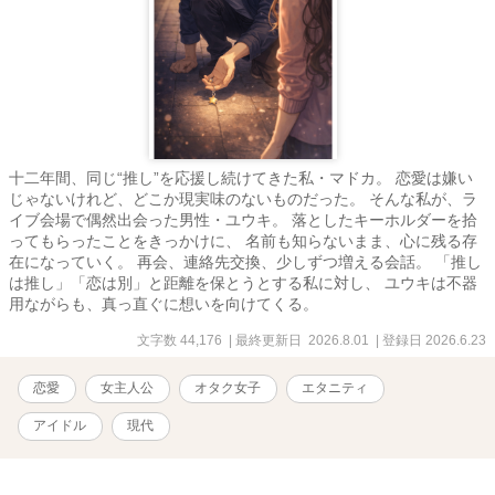
十二年間、同じ“推し”を応援し続けてきた私・マドカ。 恋愛は嫌い
じゃないけれど、どこか現実味のないものだった。 そんな私が、ラ
イブ会場で偶然出会った男性・ユウキ。 落としたキーホルダーを拾
ってもらったことをきっかけに、 名前も知らないまま、心に残る存
在になっていく。 再会、連絡先交換、少しずつ増える会話。 「推し
は推し」「恋は別」と距離を保とうとする私に対し、 ユウキは不器
用ながらも、真っ直ぐに想いを向けてくる。
文字数 44,176
| 最終更新日 2026.8.01
| 登録日 2026.6.23
恋愛
女主人公
オタク女子
エタニティ
アイドル
現代