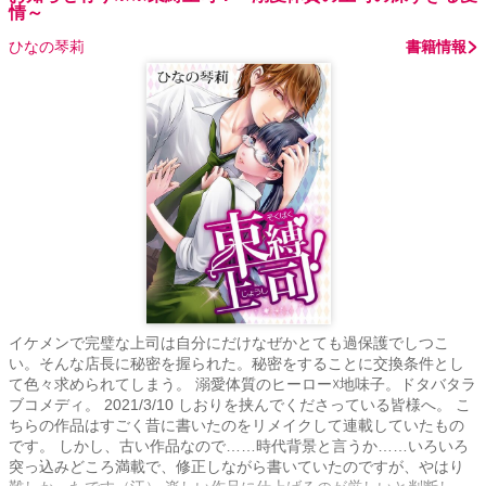
情～
ひなの琴莉
書籍情報
イケメンで完璧な上司は自分にだけなぜかとても過保護でしつこ
い。そんな店長に秘密を握られた。秘密をすることに交換条件とし
て色々求められてしまう。 溺愛体質のヒーロー☓地味子。ドタバタラ
ブコメディ。 2021/3/10 しおりを挟んでくださっている皆様へ。 こ
ちらの作品はすごく昔に書いたのをリメイクして連載していたもの
です。 しかし、古い作品なので……時代背景と言うか……いろいろ
突っ込みどころ満載で、修正しながら書いていたのですが、やはり