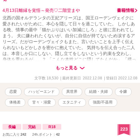
～
4月13日離縁を覚悟～発売♡二階堂まや
書籍情報
北西の国オルデランタの王妃アリーズは、国王ローデンヴェイクに
愛されたいがために、本心を隠して日々を過ごしていた。 しかしあ
る晩、情事の最中「猫かぶりはいい加減にしろ」と彼に言われてし
まう。 夫に嫌われたくないが、自分に自信が持てないため涙するア
リーズ。だがローデンヴェイクもまた、言いたいことを上手く伝え
られないもどかしさを密かに抱えていた。 気持ちを伝え合った二人
は、本音しか口にしない、隠し立てをしないという約束を交わし、
身体を重ねるが……？ 「こんな本性どこに隠してたんだか」 「構っ
て欲しい人だったなんて、思いませんでしたわ」 さてさて、互いの
もっと見る
本性を知った夫婦の行く末やいかに。 +ムーンライトノベルズにも掲
載しております。
文字数 18,530
| 最終更新日 2022.12.08
| 登録日 2022.12.08
恋愛
ハッピーエンド
異世界
結婚・夫婦
令嬢
体格差
甘々・溺愛
エタニティ
強面/不器用
長編
完結
R18
223
お気に入り:
242
24h.ポイント：
42