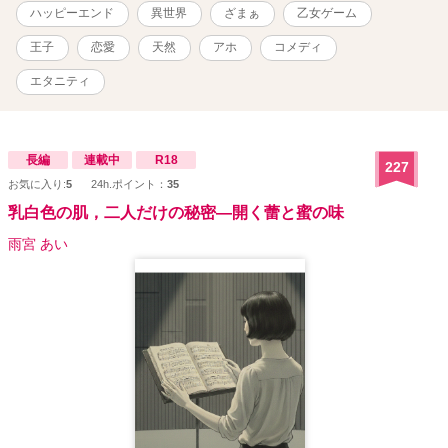
24.7.20番外編３話投稿完了しました。
ハッピーエンド
異世界
ざまぁ
乙女ゲーム
王子
恋愛
天然
アホ
コメディ
エタニティ
長編
連載中
R18
227
お気に入り:
5
24h.ポイント：
35
乳白色の肌，二人だけの秘密―開く蕾と蜜の味
雨宮 あい