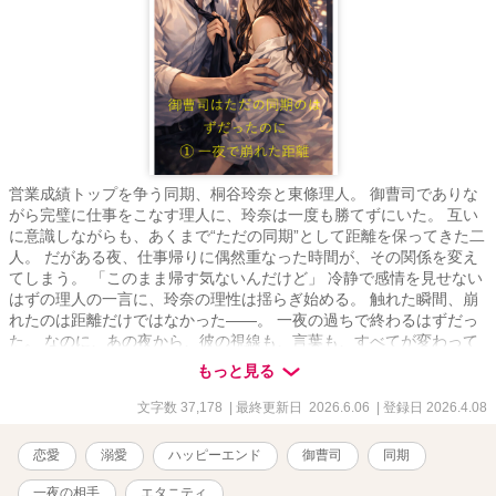
営業成績トップを争う同期、桐谷玲奈と東條理人。 御曹司でありな
がら完璧に仕事をこなす理人に、玲奈は一度も勝てずにいた。 互い
に意識しながらも、あくまで“ただの同期”として距離を保ってきた二
人。 だがある夜、仕事帰りに偶然重なった時間が、その関係を変え
てしまう。 「このまま帰す気ないんだけど」 冷静で感情を見せない
はずの理人の一言に、玲奈の理性は揺らぎ始める。 触れた瞬間、崩
れたのは距離だけではなかった――。 一夜の過ちで終わるはずだっ
た。 なのに、あの夜から、彼の視線も、言葉も、すべてが変わって
いく。 ただの同期のはずだったのに。 その関係は、もう戻れない。
もっと見る
文字数 37,178
| 最終更新日 2026.6.06
| 登録日 2026.4.08
恋愛
溺愛
ハッピーエンド
御曹司
同期
一夜の相手
エタニティ