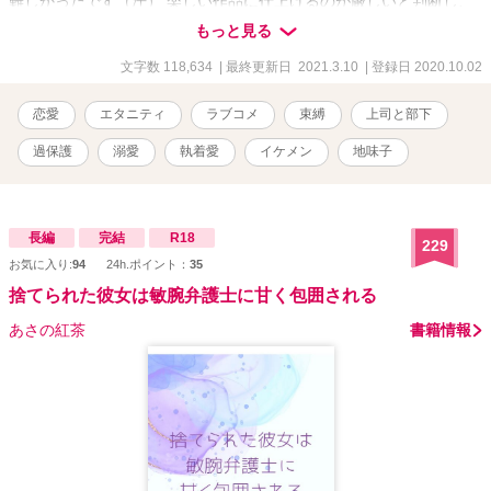
難しかったです（汗） 楽しい作品に仕上げるのが厳しいと判断し、
連載を中止させていただくことにしました。 申しわけありません。
もっと見る
新作を書いて更新していきたいと思っていますので、よろしくお願
いします。 お詫びに過去に書いた原文のママ載せておきます。 修正
文字数 118,634
| 最終更新日 2021.3.10
| 登録日 2020.10.02
していないのと、若かりし頃の作品のため、 甘めに見てください
m(__)m
恋愛
エタニティ
ラブコメ
束縛
上司と部下
過保護
溺愛
執着愛
イケメン
地味子
長編
完結
R18
229
お気に入り:
94
24h.ポイント：
35
捨てられた彼女は敏腕弁護士に甘く包囲される
あさの紅茶
書籍情報