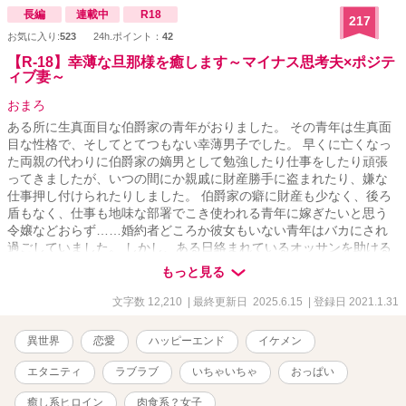
長編
連載中
R18
217
お気に入り:
523
24h.ポイント：
42
【R-18】幸薄な旦那様を癒します～マイナス思考夫×ポジテ
ィブ妻～
おまろ
ある所に生真面目な伯爵家の青年がおりました。 その青年は生真面
目な性格で、そしてとてつもない幸薄男子でした。 早くに亡くなっ
た両親の代わりに伯爵家の嫡男として勉強したり仕事をしたり頑張
ってきましたが、いつの間にか親戚に財産勝手に盗まれたり、嫌な
仕事押し付けられたりしました。 伯爵家の癖に財産も少なく、後ろ
盾もなく、仕事も地味な部署でこき使われる青年に嫁ぎたいと思う
令嬢などおらず……婚約者どころか彼女もいない青年はバカにされ
過ごしていました。 しかし、ある日絡まれているオッサンを助ける
と、なんと男爵でお礼に自慢の娘を青年にあげるというのです。 ど
もっと見る
うせ伯爵家の財産やブランド目当てだろう、と愛のない結婚になる
と思っていた青年ですが────家にやってきた男爵令嬢は、それはそ
文字数 12,210
| 最終更新日 2025.6.15
| 登録日 2021.1.31
れは美しく……そして心優しい女性でした。 そして何より────お
っぱいが、大きかったのです。 「旦那様！今日もいっぱいお疲れ様
異世界
恋愛
ハッピーエンド
イケメン
です！…元気ないですね？おっぱい揉みますか？」 これは社畜な幸
薄青年が男の理想を詰めに詰めて育てられた美女に癒されながら、
エタニティ
ラブラブ
いちゃいちゃ
おっぱい
徐々に幸せになっていくちょっとスケベなラブコメ物語である。 ※
本番行為のある話には「*」がついています。 エロ度：★★★☆☆
癒し系ヒロイン
肉食系？女子