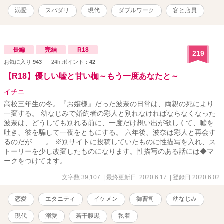
溺愛
スパダリ
現代
ダブルワーク
客と店員
長編
完結
R18
219
お気に入り:
943
24h.ポイント：
42
【R18】優しい嘘と甘い枷～もう一度あなたと～
イチニ
高校三年生の冬。『お嬢様』だった波奈の日常は、両親の死により
一変する。 幼なじみで婚約者の彩人と別れなければならなくなった
波奈は、どうしても別れる前に、一度だけ想い出が欲しくて、嘘を
吐き、彼を騙して一夜をともにする。 六年後、波奈は彩人と再会す
るのだが……。 ※別サイトに投稿していたものに性描写を入れ、ス
トーリーを少し改変したものになります。性描写のある話には◆マ
ークをつけてます。
文字数 39,107
| 最終更新日 2020.6.17
| 登録日 2020.6.02
恋愛
エタニティ
イケメン
御曹司
幼なじみ
現代
溺愛
若干腹黒
執着