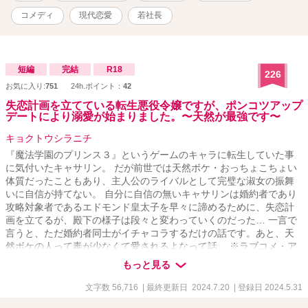
コメディ
現代恋愛
若社長
短編
完結
R18
226
お気に入り:
751
24h.ポイント：
42
失恋計画を立てている転生悪役令嬢ですが、ポンコツアップ
デートにより溺愛が始まりました。〜天然が最強です〜
キョクトウシラニチ
『魔法学園のプリンス３』というゲームのキャラに転生していた事
に気付いたキャサリン。 だが前世では天然ボケ・おっちょこちょい
体質だったこともあり、主人公のライバルとして完璧な淑女の振舞
いに自信が持てない。 自分に自信の無いキャサリンは婚約者であり
攻略対象者であるエドモンド皇太子を早々に諦めるために、失恋計
画を立てるが、殿下の様子は段々と変わっていくのだった… 一言で
言うと、ただ婚約者同士がイチャコラするだけの話です。あと、天
然ボケの人って毒が少なくて愛されるよなって話。 ※ラブコメ・ア
ホエロ・下品な表現・天然・溺愛・腹黒ヒロイン・一人称の地の
もっと見る
文・魔法・ラッキースケベ、ヒーローによる軽いざまぁが含まれま
す。番外編にて一部残酷な描写があります。 苦手な方はご注意くだ
文字数 56,716
| 最終更新日 2024.7.20
| 登録日 2024.5.31
さい。 こちらの作品はムーンライトノベルにも投稿しております。