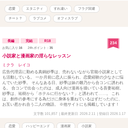
う、迂闊なヒロインと、腹黒なイケメン課長との糖度高めのエロラ
ブコメディ。
恋愛
エタニティ
すれ違い
フラグ回避
チート？
ラブコメ
オフィスラブ
長編
完結
R18
234
お気に入り:
16
24h.ポイント：
35
小説家と漫画家の淫らなレッスン
ミクラ レイコ
広告代理店に勤める真鍋紗季は、売れないながら官能小説家として
も活動している。 一か月前に恋人に振られ、恋愛経験の少なさに悩
んでいた紗季。 そんなある日、紗季は妹の雛乃から合コンに誘われ
る。 合コンで出会ったのは、成人向け漫画を描いている吾妻祐樹。
紗季は、祐樹から「ホテルに行かない？」と誘われて……。 これ
は、創作の参考にする為だけに身体を重ねているはずだったのに、
お互い惹かれ合う二人の物語。 ※他サイトにも掲載しています！
文字数 101,857
| 最終更新日 2026.2.11
| 登録日 2026.1.17
恋愛
ハッピーエンド
漫画家
小説家