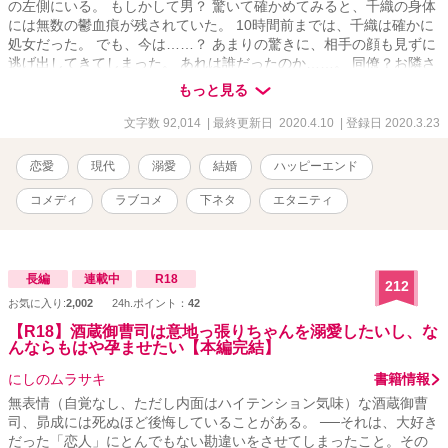
の左側にいる。 もしかして男？ 驚いて確かめてみると、千織の身体
には無数の鬱血痕が残されていた。 10時間前までは、千織は確かに
処女だった。 でも、今は……？ あまりの驚きに、相手の顔も見ずに
逃げ出してきてしまった。 あれは誰だったのか……。 同僚？お隣さ
ん？まさか……あなただったなんて。 隣に寝ていた謎の男Xの正体
もっと見る
を探れ！ (ムーンライトノベルズにも掲載しています)
文字数 92,014
| 最終更新日 2020.4.10
| 登録日 2020.3.23
恋愛
現代
溺愛
結婚
ハッピーエンド
コメディ
ラブコメ
下ネタ
エタニティ
長編
連載中
R18
212
お気に入り:
2,002
24h.ポイント：
42
【R18】酒蔵御曹司は意地っ張りちゃんを溺愛したいし、な
んならもはや孕ませたい【本編完結】
にしのムラサキ
書籍情報
無表情（自覚なし、ただし内面はハイテンション気味）な酒蔵御曹
司、昴成には死ぬほど後悔していることがある。 ──それは、大好き
だった「恋人」にとんでもない勘違いをさせてしまったこと。その