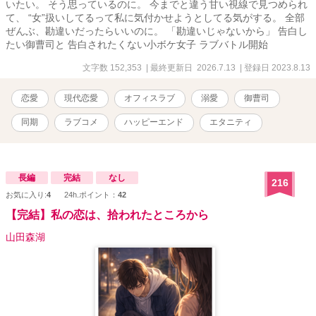
いたい。 そう思っているのに。 今までと違う甘い視線で見つめられ
て、 “女”扱いしてるって私に気付かせようとしてる気がする。 全部
ぜんぶ、勘違いだったらいいのに。 「勘違いじゃないから」 告白し
たい御曹司と 告白されたくない小ボケ女子 ラブバトル開始
文字数 152,353
| 最終更新日 2026.7.13
| 登録日 2023.8.13
恋愛
現代恋愛
オフィスラブ
溺愛
御曹司
同期
ラブコメ
ハッピーエンド
エタニティ
長編
完結
なし
216
お気に入り:
4
24h.ポイント：
42
【完結】私の恋は、拾われたところから
山田森湖