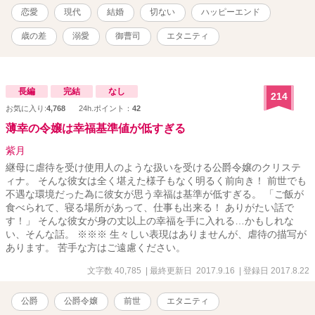
恋愛
現代
結婚
切ない
ハッピーエンド
歳の差
溺愛
御曹司
エタニティ
長編
完結
なし
214
お気に入り:
4,768
24h.ポイント：
42
薄幸の令嬢は幸福基準値が低すぎる
紫月
継母に虐待を受け使用人のような扱いを受ける公爵令嬢のクリステ
ィナ。 そんな彼女は全く堪えた様子もなく明るく前向き！ 前世でも
不遇な環境だった為に彼女が思う幸福は基準が低すぎる。 「ご飯が
食べられて、寝る場所があって、仕事も出来る！ ありがたい話で
す！」 そんな彼女が身の丈以上の幸福を手に入れる…かもしれな
い、そんな話。 ※※※ 生々しい表現はありませんが、虐待の描写が
あります。 苦手な方はご遠慮ください。
文字数 40,785
| 最終更新日 2017.9.16
| 登録日 2017.8.22
公爵
公爵令嬢
前世
エタニティ