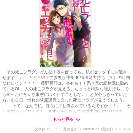
「その死亡フラグ、どんな手段を使っても、私がゼッタイに回避さ
せます！」 ＊＊＊紳士で腹黒な課長 ✖ 特殊能力持ち（？）の迂闊
なヒロイン＊＊＊ 藤野亜耶は、某有名ＩＴ系企業の総務課に勤め
ているOL。人の死亡フラグが見える、ちょっと特殊な能力持ち。で
もめったにそんな事態に出くわすこともない。と安心しきっていた
ら、ある日、憧れの荻原課長に立った死亡フラグが見えてしまう。
「──って、なんで私、課長に押し倒されているんですか！！」 「そ
うですね。『なんでもしますから』なんて破壊力満点のセリフを、
深く考えずに男の前で口にする粗忽者の部下に、色々と教えてあげ
もっと見る
ないといけない立場ですから」 死亡フラグを回避しようとする
と、何故かもれなくエッチなシチュエーションに持ち込まれてしま
文字数 158,390
| 最終更新日 2020.8.23
| 登録日 2020.4.04