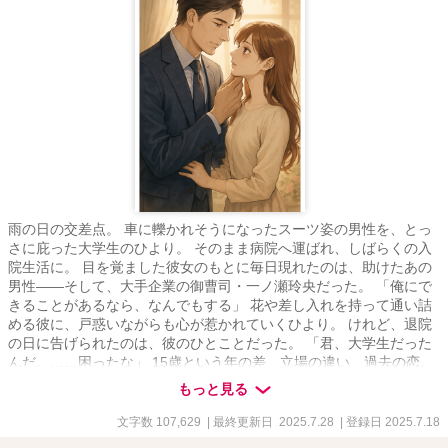
雨の日の交差点。 車に轢かれそうになったスーツ姿の男性を、とっ
さに庇った大学生のひより。 そのまま病院へ運ばれ、しばらくの入
院生活に。 目を覚ました彼女のもとに毎日現れたのは、助けたあの
男性――そして、大手企業の御曹司・一ノ瀬玲央だった。 「俺にで
きることがあるなら、なんでもする」 花や差し入れを持って通い詰
める彼に、戸惑いながらも心が惹かれていくひより。 けれど、退院
の日に告げられたのは、彼のひとことだった。 「君、大学生だった
んだ。……困ったな」 15歳という年の差、立場の違い、過去の恋。
簡単に踏み出せない距離があるのに、気づけばお互いを想う気持ち
もっと見る
は止められなくなっていた―― 「それでも俺は、君が欲しい」 助け
たはずの御曹司から、溺れるほどに甘やかされる毎日が始まる。 こ
文字数 107,629
| 最終更新日 2025.7.28
| 登録日 2025.7.18
れは、15歳差から始まる、不器用でまっすぐな恋の物語。