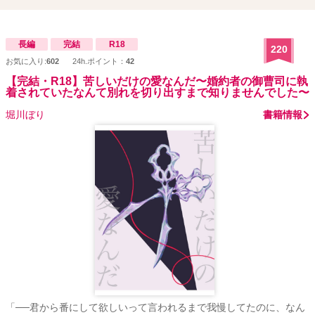
長編
完結
R18
220
お気に入り:
602
24h.ポイント：
42
【完結・R18】苦しいだけの愛なんだ〜婚約者の御曹司に執
着されていたなんて別れを切り出すまで知りませんでした〜
堀川ぼり
書籍情報
「──君から番にして欲しいって言われるまで我慢してたのに、なん