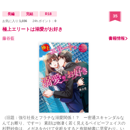
また、この世にその名を世界に広まる事を夢見て。 恵美の消えた心
がまた自分に戻る事を信じて…… 儚くも淡い青春時代を映し出すラ
ブストリー。 共にその想いは成長していく。大人の恋の姿に…… そ
長編
完結
R18
35
して僕らは……。
お気に入り:
1,036
24h.ポイント：
0
極上エリートは溺愛がお好き
藤谷藍
書籍情報
（旧題：強引社長とフラチな溺愛関係！？ ー密通スキャンダルな
んてお断り、ですー） 素顔は物凄く若く見えるベイビーフェイスの
杉野紗奈は、メガネをかけて化粧をすると有能秘書に早変わり。い