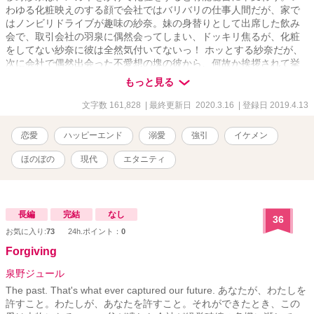
わゆる化粧映えのする顔で会社ではバリバリの仕事人間だが、家で
はノンビリドライブが趣味の紗奈。妹の身替りとして出席した飲み
会で、取引会社の羽泉に偶然会ってしまい、ドッキリ焦るが、化粧
をしてない紗奈に彼は全然気付いてないっ！ ホッとする紗奈だが、
次に会社で偶然出会った不愛想の塊の彼から、何故か挨拶されて挙
句にデートまで・・・ 元彼との経験から強引なイケメンは苦手だっ
もっと見る
た紗奈。でも何故か、羽泉からのグイグイ来るアプローチには嫌悪
感がわかないし、「もっと、俺に関心を持て！」と迫られ、そんな
文字数 161,828
| 最終更新日 2020.3.16
| 登録日 2019.4.13
彼が可愛く見えてしまい・・・ そして、羽泉は実はトンデモなくOO
たっぷりなイケメンで・・・ 過去の恋の痛手から、一目惚れしたこ
恋愛
ハッピーエンド
溺愛
強引
イケメン
とに気付いていない、そんな紗奈のシンデレラストーリーです。
ほのぼの
現代
エタニティ
長編
完結
なし
36
お気に入り:
73
24h.ポイント：
0
Forgiving
泉野ジュール
The past. That's what ever captured our future. あなたが、わたしを
許すこと。わたしが、あなたを許すこと。それができたとき、この