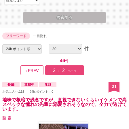
フリーワード
一目惚れ
件
46
件
2
2
‹ PREV
/
ページ
長編
連載中
R18
31
お気に入り:
118
24h.ポイント：
0
地味で根暗で残念ですが、直視できないくらいイケメンで高
スペックな憧れの先輩に溺愛されそうなので、全力で逃げて
います。
藤 慶