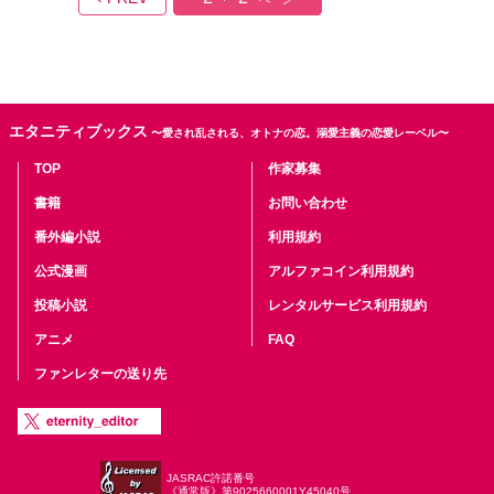
エタニティブックス
〜愛され乱される、オトナの恋。溺愛主義の恋愛レーベル〜
TOP
作家募集
書籍
お問い合わせ
番外編小説
利用規約
公式漫画
アルファコイン利用規約
投稿小説
レンタルサービス利用規約
アニメ
FAQ
ファンレターの送り先
JASRAC許諾番号
《通常版》第9025660001Y45040号