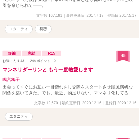
引を命じられて――。
文字数 167,191
| 最終更新日 2017.7.18
| 登録日 2017.5.17
エタニティ
初恋
短編
完結
R15
45
お気に入り:
43
24h.ポイント：
0
マンネリダーリンと もう一度熱愛します
鳴宮鶉子
出会ってすぐにお互い一目惚れをし交際をスタートさせ順風満帆な
関係を築いてきた。でも、最近、物足りない。マンネリ化してる
文字数 12,570
| 最終更新日 2020.12.16
| 登録日 2020.12.16
エタニティ