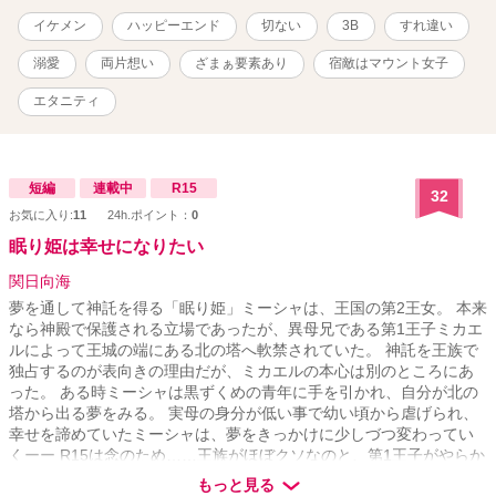
てしまいました。 もう、二度と会うことがないなら、いっそのこと
イケメン
ハッピーエンド
切ない
3B
すれ違い
『無かった事にしてしまえば良い』。 モブは、潔く王子様の事をあ
きらめて、一生地味で根暗で残念な一生を送りました。 モブは、み
溺愛
両片想い
ざまぁ要素あり
宿敵はマウント女子
んなの前でそう語りました。 「これは、これでめでたしめでたしだ
よ」 満面の笑みで、一縷の迷いもなく、それはそれは、晴れやかな
エタニティ
表情でした。 「ばっかじゃないの。姉ちゃん」 モブは、妹に叱られ
ました。 妹は、王子様がモブの事が好きだとわかっていたからで
す。 そして、我が姉だけに、彼女の考える事が手に取る様に分かる
のです。 モブが王子様と面倒臭さを天秤にかけて、面号臭さが勝っ
短編
連載中
R15
32
たんだと思い、ドン引きでした。 「えっ、石崎さん。正気ですか？
お気に入り:
11
24h.ポイント：
0
なんで告白しないんですか？」 モブは、新人教育をした後輩女性社
眠り姫は幸せになりたい
員に突っ込まれました。 後輩は、王子様がモブに会いたくて、毎日
彼女のデスクに通っていうと思っていたからです。 この人、変り者
関日向海
だと思っていたけど、誰かハリセン持ってきて！！と、息をのみま
夢を通して神託を得る「眠り姫」ミーシャは、王国の第2王女。 本来
した 「ふ～ん。じゃぁ、次は僕との事をちゃんとしてくれます
なら神殿で保護される立場であったが、異母兄である第1王子ミカエ
か？ 酔っ払って僕に何したと思ってるんですか。あいつ、あきら
ルによって王城の端にある北の塔へ軟禁されていた。 神託を王族で
めるんなら、責任取って僕と付き合って貰いますからね」 モブは、
独占するのが表向きの理由だが、ミカエルの本心は別のところにあ
唯一仲の良い、男性後輩社員と人には言えない秘密の過去がありま
った。 ある時ミーシャは黒ずくめの青年に手を引かれ、自分が北の
した。 彼はモブが王子様を好きな事を唯一知る人間でした。 一目惚
塔から出る夢をみる。 実母の身分が低い事で幼い頃から虐げられ、
れで好きになったモブに初対面で、王子様が好きな事を告白され、
幸せを諦めていたミーシャは、夢をきっかけに少しづつ変わってい
モブが王子様を好きな事を知りました。 告白とは、好きな相手にす
くーー R15は念のため……王族がほぼクソなのと、第1王子がやらか
るもので、自分を好きな別な相手にするものではない。 彼は、その
しそうなので保険かけておきます。 ヒーロー本格登場は少し遅めで
時そう思っても、口には出せませんでした。 この物語は、変わり者
もっと見る