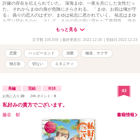
許嫁の存在を伝えられていた。 深海まゆ、一夜を共にした女性だっ
た。 それからまゆの身が危険にさらされる。 「まゆ、お前は俺が守
る」 偽りの恋人のはずが、まゆは祐志に惹かれていく。 祐志はまゆ
を守り切れるのか。 そして、まゆの目の前に現れた工藤飛鳥。 借金
の取り立てをする工藤組若頭。 「俺の女になれ」 工藤の言葉に首を
もっと見る
縦に振るも、過去のトラウマから身体を重ねることが出来ない。 そ
んなまゆに一目惚れをした工藤飛鳥。 そして、まゆも徐々に工藤の
文字数 105,558
| 最終更新日 2022.12.30
| 登録日 2022.12.23
優しさに惹かれ始める。 果たして、この恋のトライアングルはどう
なるのか。
恋愛
ハッピーエンド
溺愛
極道、ヤクザ
独占欲
切ない
エタニティ
長編
完結
R18
43
お気に入り:
20
24h.ポイント：
0
私好みの貴方でございます。
藤谷 郁
書籍情報