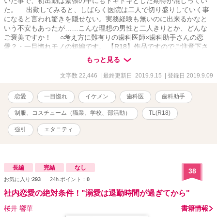
いた事で、初出勤は緊張の中にもドキドキとした期待が混じってい
た。 出勤してみると、しばらく医院は二人で切り盛りしていく事
になると言われ驚きを隠せない。実務経験も無いのに出来るかなと
いう不安もあったが……こんな理想の男性と二人きりとか、どんな
ご褒美ですか！ ○考え方に難有りの歯科医師×歯科助手さんの恋
愛？・一目惚れモノの短編です。 【R18】作品ですのでご注意下さ
い。 【関連作品】 完結済作品の短編集『童話に対して思うこと…
もっと見る
作品ミックス・一話完結・徳永×茜の場合』
文字数 22,446
| 最終更新日 2019.9.15
| 登録日 2019.9.09
恋愛
一目惚れ
イケメン
歯科医
歯科助手
制服、コスチューム（職業、学校、部活動）
TL(R18)
強引
エタニティ
長編
完結
なし
38
お気に入り:
293
24h.ポイント：
0
社内恋愛の絶対条件！"溺愛は退勤時間が過ぎてから"
桜井 響華
書籍情報