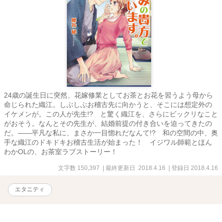
24歳の誕生日に突然、花嫁修業としてお茶とお花を習うよう母から
命じられた織江。しぶしぶお稽古先に向かうと、そこには想定外の
イケメンが。この人が先生!? と驚く織江を、さらにビックリなこと
がおそう。なんとその先生が、結婚前提の付き合いを迫ってきたの
だ。――平凡な私に、まさか一目惚れだなんて!? 和の空間の中、奥
手な織江のドキドキお稽古生活が始まった！ イジワル師範とほん
わかOLの、お茶室ラブストーリー！
文字数 150,397
| 最終更新日 2018.4.16
| 登録日 2018.4.16
エタニティ