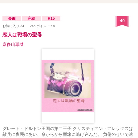
長編
完結
R15
40
お気に入り:
23
24h.ポイント：
0
恋人は戦場の聖母
嘉多山瑞菜
グレート・ドルトン王国の第二王子 クリスティアン・アレックスは
敵兵に夜襲にあい、命からがら塹壕に逃げ込んだ。 負傷のせいで遠