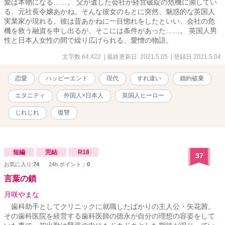
愛は本物になる……。 父が遺した会社が経営破綻の危機に瀕してい
る、元社長令嬢あかね。そんな彼女のもとに突然、魅惑的な英国人
実業家が現れる。彼は昔あかねに一目惚れをしたといい、会社の危
機を救う融資を申し出るが、そこには条件があった……。 英国人男
性と日本人女性の間で繰り広げられる、愛憎の物語。
文字数 64,422
| 最終更新日 2021.5.05
| 登録日 2021.5.04
恋愛
ハッピーエンド
現代
すれ違い
婚約破棄
エタニティ
外国人×日本人
英国人ヒーロー
じれじれ
復讐
短編
完結
R18
37
お気に入り:
74
24h.ポイント：
0
言葉の鎖
月咲やまな
歯科助手としてクリニックに就職したばかりの主人公・矢花茜。
その歯科医院を経営する歯科医師の徳永が自分の理想の容姿をして