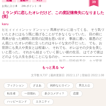
短編
連載中
R15
39
お気に入り:
8
24h.ポイント：
0
ミランダに恋したオレだけど、この度記憶喪失になりました
(笑)
karu
ヒヒィィィィンッッ ドンッッッ 馬車がオレに迫ってくる。 そう気づ
いたときにはもう既に逃げることができなくなっていた。 目の前に
馬車が迫った瞬間に前世の記憶を思い出す。 事故に遭い、最悪のど
ん底にいたオレの前に立ったのはキレイな女の子だった。 でも、お
世辞にも美人や美女とは程遠い。 それでも、オレはその少女を美し
いと思った。 それから始まっていく新しい彼の生活。 はてさて彼は
どのような人生を歩むことになるのか。 ーーーーーーーーーーーー
ーーーーーーーーーーーーーーーーー 毎日一回投稿予定。タグ変更
可能性あり。
もっと見る
文字数 9,737
| 最終更新日 2022.1.17
| 登録日 2022.1.08
フィクション
ざまあ
純粋なヒロイン
男主人公
転生者
一目惚れ
多少コメディ？
恋愛
ハッピーエンド
エタニティ