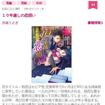
長編
完結
R18
44
お気に入り:
267
24h.ポイント：
0
１０年越しの恋煩い
月城うさぎ
書籍情報
旧タイトル：初恋はセピア色 交換留学で3ヶ月ほどNYにある姉妹校
に留学していた優花は、一人の少年に一目惚れされる。熱烈な愛を
囁かれたが、最終日に彼を振って日本に帰国してしまった。あれか
ら10年、再び仕事で訪れたその地で過去に振った少年と再会する。
大人になった彼は優花に仕事の成功を望むなら俺のものになれと取