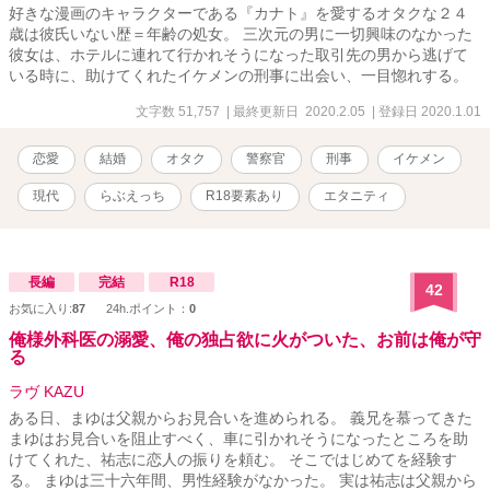
好きな漫画のキャラクターである『カナト』を愛するオタクな２４
歳は彼氏いない歴＝年齢の処女。 三次元の男に一切興味のなかった
彼女は、ホテルに連れて行かれそうになった取引先の男から逃げて
いる時に、助けてくれたイケメンの刑事に出会い、一目惚れする。
文字数 51,757
| 最終更新日 2020.2.05
| 登録日 2020.1.01
恋愛
結婚
オタク
警察官
刑事
イケメン
現代
らぶえっち
R18要素あり
エタニティ
長編
完結
R18
42
お気に入り:
87
24h.ポイント：
0
俺様外科医の溺愛、俺の独占欲に火がついた、お前は俺が守
る
ラヴ KAZU
ある日、まゆは父親からお見合いを進められる。 義兄を慕ってきた
まゆはお見合いを阻止すべく、車に引かれそうになったところを助
けてくれた、祐志に恋人の振りを頼む。 そこではじめてを経験す
る。 まゆは三十六年間、男性経験がなかった。 実は祐志は父親から