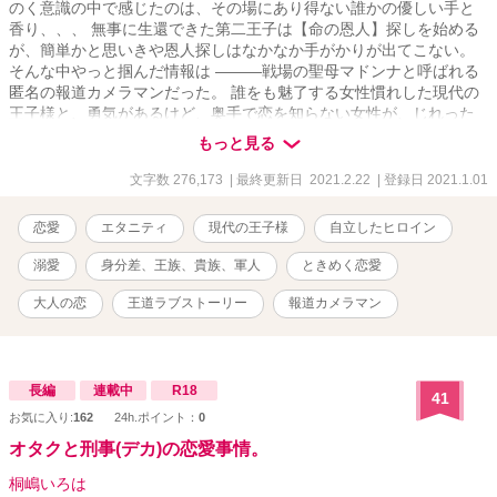
のく意識の中で感じたのは、その場にあり得ない誰かの優しい手と
香り、、、 無事に生還できた第二王子は【命の恩人】探しを始める
が、簡単かと思いきや恩人探しはなかなか手がかりが出てこない。
そんな中やっと掴んだ情報は ———戦場の聖母マドンナと呼ばれる
匿名の報道カメラマンだった。 誰をも魅了する女性慣れした現代の
王子様と、勇気があるけど、奥手で恋を知らない女性が、じれった
いけど少しづつ心を通わせわていく。 王子の一目惚れと見初められ
もっと見る
た女性が、様々な困難を乗り越えて、繰り広げていく溺愛ラブスト
ーリー。 別名【王子頑張れ物語？！】 どうか読む人皆さまの胸がキ
文字数 276,173
| 最終更新日 2021.2.22
| 登録日 2021.1.01
ュンキュンしますように。 ※ヒーローとヒロインの出会いまでに時
間がかかります。 ※作者の好みを詰め込んだご都合主義の王道恋物
恋愛
エタニティ
現代の王子様
自立したヒロイン
語です。 ※緩い現代の設定です。 ※後半、戦争表現が若干ありま
す。 ※日本以外の国名、団体名はフィクションです。
溺愛
身分差、王族、貴族、軍人
ときめく恋愛
———————————- 完結まで、毎日、数話ずつ更新します！
大人の恋
王道ラブストーリー
報道カメラマン
長編
連載中
R18
41
お気に入り:
162
24h.ポイント：
0
オタクと刑事(デカ)の恋愛事情。
桐嶋いろは