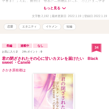
て見ましょうね」 昨日は、完全に一目惚れだった。ジムに入ってす
ぐの受付でにこにこと出迎えてくれた彼は、少し年下で、色白で細
もっと見る
身だけど胸板から腕まわりが明らかにがっちりしていてアスリート
ですと体がアピールしていた。 正直なところ彼と話した記憶はほと
文字数 2,192
| 最終更新日 2022.1.19
| 登録日 2022.1.19
んどないけど、彼の胸板を見つめながら入会手続き＆個人レッスン
の申込書を書いた記憶はうっすらある。 「じゃあ、はじめましょ
恋愛
エタニティ
イケメン
短編
う」 「はい、よろしくお願いします」 しかし、今日のインストラク
ターさんは入会手続きをしてくれた彼の隣にいた人。 いや、よく見
ると顔立ちはとても整っているし笑顔も爽やかなんだけど…… なん
というか、この笑顔には下心があるような気がする。 このジムに入
長編
連載中
なし
34
会した目的はもちろんダイエットのためだけれど、あわよくば彼と
お気に入り:
2
24h.ポイント：
0
イチャイチャトレーニング？！なんて思っていたのだ。 でも、私み
たいな女を相手にしないよねぇ……。 そんなことを考えているうち
君の閉ざされたその心に甘いカヌレを届けたい Black
に、あっという間に1時間が経過していた。 「はい、では今日はこの
sweet ・Canelé
くらいにしておきますか」 「ありがとうございました！」 「あの、
さかき原枝都は
明日も個人レッスンを受けに来てもいいですか？」 「はい、もちろ
んですよ」 「じゃあ、明日もよろしくお願いします！」 「こちらこ
そ」 あの昨日隣にいた彼はトレーナーさんですか？彼にお願いでき
ますか？とは聞けなかった。