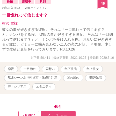
長編
連載中
R18
46
お気に入り:
17
24h.ポイント：
0
一目惚れって信じます？
横沢 雪祢
彼女の事が好きすぎる彼氏。 それは「一目惚れって信じます？」
と、ナンパをする程。 彼氏の事が好きすぎる彼女。 それは「一目惚
れって信じます？」と、ナンパを受け入れる程。 お互いに好き過ぎ
るが故に、ビミョーに噛み合わない二人の恋のお話。 ※現在、少し
ずつ改稿と更新を行っております。R3.10.26
文字数 50,411
| 最終更新日 2021.10.27
| 登録日 2020.3.16
恋愛
一目惚れ
両想い
年下彼氏
年上彼女
R18シーンあり性描写・残虐性注意
ほのぼの
溺愛/執着
時々シリアス
エタニティ
46
件
2
2
‹ PREV
/
ページ