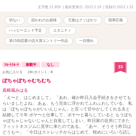
す。 見切り発車なので更新が不定期になるかもしれませんが、よろ
のモブが、王子様から全力で逃げる。強制シンデレラストーリー全
しくお願いします。
力回避系ラブストーリーです。
文字数 21,655
| 最終更新日 2022.2.19
| 登録日 2022.1.31
切ない
囚われのお姫様
王族はクソばかり
因果応報
ハッピーエンド予定
エタニティ
第15回恋愛小説大賞エントリー作品
一目惚れ
ｼｮｰﾄｼｮｰﾄ
連載中
なし
33
お気に入り:
1
24h.ポイント：
0
ぽちゃぽちゃむちむち
底根蔵みはる
「え〜と、はじめまして」 「あれ、確か昨日入会手続きをさせても
らいましたよね」 あぁ、もう完全に浮かれてふわふわしている。 私
は「ぽちゃぽちゃがいいんじゃん」と言って甘やかしてくれる夫と
結婚して５年 ボヤ〜と仕事して、ボヤ〜と暮らしていると もうぽち
ゃぽちゃじゃないじゃんと自覚してしまい、昨日家の近所にできた
フィットネスジムに見学に来たのである。 「あ〜、そうそう昨日は
どうも〜」 「今日はストレッチからはじめて、軽めにいろいろ試し