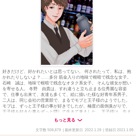
好きだけど、好かれたいとは思ってない。 何されたって、私は、抱
かれたりしないよ？……多分 筋金入りの地味で根暗で残念な女子。
石崎 誠は、地味で根暗で残念なオタク系女子。 そんな彼女が想い
を寄せる人。 冬野 由貴は、すれ違うと立ち止まる位秀麗な容姿
で、仕事も出来て、友達も多くて、絵に描いた様な好青年系男子。
二人は、同じ会社の営業部で、まるでモブと王子様のようでした。
モブは、ずっと王子様の事が好きでしたが、極度の面倒臭がりで、
王子様を好きな事をずっと隠して生きて来ました。 王子様は、生ま
れて初めて好きになった女性がモブでしたが、自分から女性に告白
もっと見る
した事のない彼は、モブに好きと言う以外何も出来ずにいました。
そんな二人は、同じ会社に3年勤めていたのですが、ある日、王子様
文字数 508,879
| 最終更新日 2022.1.29
| 登録日 2021.1.05
は会社を辞めてしまいモブと王子様は会社と言う唯一の接点を失っ