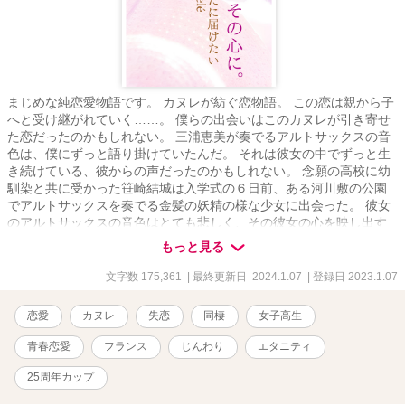
まじめな純恋愛物語です。 カヌレが紡ぐ恋物語。 この恋は親から子
へと受け継がれていく……。 僕らの出会いはこのカヌレが引き寄せ
た恋だったのかもしれない。 三浦恵美が奏でるアルトサックスの音
色は、僕にずっと語り掛けていたんだ。 それは彼女の中でずっと生
き続けている、彼からの声だったのかもしれない。 念願の高校に幼
馴染と共に受かった笹崎結城は入学式の６日前、ある河川敷の公園
でアルトサックスを奏でる金髪の妖精の様な少女に出会った。 彼女
のアルトサックスの音色はとても悲しく、その彼女の心を映し出す
様に僕の心に問いかけていた。 それは最愛の人を亡くした彼女の苦
もっと見る
しみと、閉ざされた心が語り掛けてくるようだった。 僕はその妖精
を愛した。一目惚れだった……。 だが、彼女の本当の心の中には踏
文字数 175,361
| 最終更新日 2024.1.07
| 登録日 2023.1.07
み込むことが出来ない。何故なら、彼女は未だに今は亡き北城響音
の事を心の底から愛していたから。 運命は時に悪戯をする。 僕の両
恋愛
カヌレ
失恋
同棲
女子高生
親が事故で他界し、僕はあの妖精の様な彼女と共に暮らす事にな
る。そして知る彼女の本当の真実の姿を。 僕はただ彼女、恵美の傍
青春恋愛
フランス
じんわり
エタニティ
にいてやる事しか出来ない。でも……僕は三浦恵美を愛したい。 閉
ざされた彼女の心と想いを僕は変えていく。 フランス・ボルドーの
25周年カップ
修道院で作られ広まった「カヌレ」そしてその姿は一度は消えた。