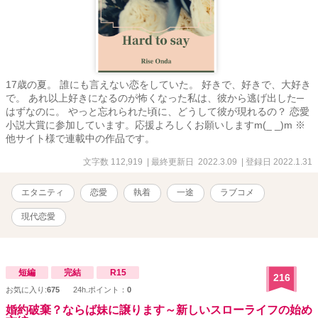
17歳の夏。 誰にも言えない恋をしていた。 好きで、好きで、大好き
で。 あれ以上好きになるのが怖くなった私は、彼から逃げ出した─
はずなのに。 やっと忘れられた頃に、どうして彼が現れるの？ 恋愛
小説大賞に参加しています。応援よろしくお願いしますm(_ _)m ※
他サイト様で連載中の作品です。
文字数 112,919
| 最終更新日 2022.3.09
| 登録日 2022.1.31
エタニティ
恋愛
執着
一途
ラブコメ
現代恋愛
短編
完結
R15
216
お気に入り:
675
24h.ポイント：
0
婚約破棄？ならば妹に譲ります～新しいスローライフの始め