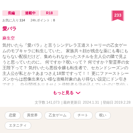
長編
連載中
R18
233
お気に入り:
114
24h.ポイント：
0
愛バラ
麻生空
気付いたら『愛バラ』と言うシンデレラ王道ストーリーの乙女ゲー
ムのモブキャラに転生していた。 家族共々顔が残念な薬にも毒にも
ならない配役だけど、集められなかったスチルを主人公の隣で見よ
うと思っていたのに。 何ですか？呪いって？ 何ですか？聖霊界の女
王陛下って？ 気付いたら悪役令嬢も転生者で、セカンドシーズンの
主人公が私とか？あまつさえ18禁ですって！！ 更にファーストシー
ズンからは想像出来ない様な攻略対象のあり得ない設定にドン引き
ですよ。 自分関係ありませんと傍観者を決め込んでいたのに気付い
たらど鬼畜王子に執着されていて……。 ちょっと流行りものに乗っ
もっと見る
て書いて見ました。 「小説家になろう」さんの「ムーンライトノベ
ルズ」さんにも投稿しています。 今回内容少し加筆修正いたします
文字数 141,073
| 最終更新日 2024.1.31
| 登録日 2019.2.28
ので、更新はゆっくりと。宜しくお願い致します。
恋愛
異世界
乙女ゲーム
チート
呪い
エタニティ