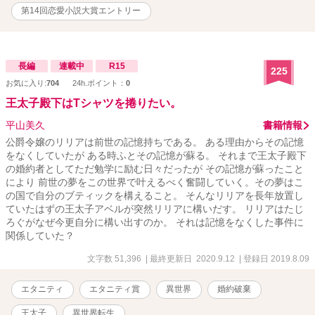
第14回恋愛小説大賞エントリー
長編
連載中
R15
225
お気に入り:
704
24h.ポイント：
0
王太子殿下はTシャツを捲りたい。
平山美久
書籍情報
公爵令嬢のリリアは前世の記憶持ちである。 ある理由からその記憶
をなくしていたが ある時ふとその記憶が蘇る。 それまで王太子殿下
の婚約者としてただ勉学に励む日々だったが その記憶が蘇ったこと
により 前世の夢をこの世界で叶えるべく奮闘していく。その夢はこ
の国で自分のブティックを構えること。 そんなリリアを長年放置し
ていたはずの王太子アベルが突然リリアに構いだす。 リリアはたじ
ろぐがなぜ今更自分に構い出すのか。 それは記憶をなくした事件に
関係していた？
文字数 51,396
| 最終更新日 2020.9.12
| 登録日 2019.8.09
エタニティ
エタニティ賞
異世界
婚約破棄
王太子
異世界転生