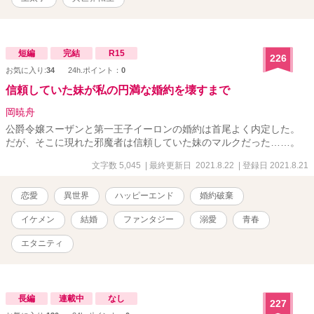
短編
完結
R15
226
お気に入り:
34
24h.ポイント：
0
信頼していた妹が私の円満な婚約を壊すまで
岡暁舟
公爵令嬢スーザンと第一王子イーロンの婚約は首尾よく内定した。
だが、そこに現れた邪魔者は信頼していた妹のマルクだった……。
文字数 5,045
| 最終更新日 2021.8.22
| 登録日 2021.8.21
恋愛
異世界
ハッピーエンド
婚約破棄
イケメン
結婚
ファンタジー
溺愛
青春
エタニティ
長編
連載中
なし
227