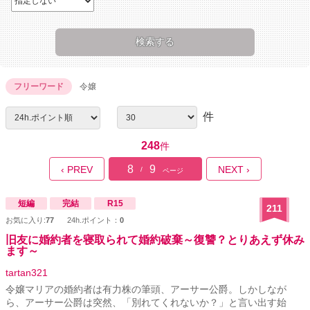
フリーワード
令嬢
件
248
件
8
9
‹ PREV
NEXT ›
/
ページ
短編
完結
R15
211
お気に入り:
77
24h.ポイント：
0
旧友に婚約者を寝取られて婚約破棄～復讐？とりあえず休み
ます～
tartan321
令嬢マリアの婚約者は有力株の筆頭、アーサー公爵。しかしなが
ら、アーサー公爵は突然、「別れてくれないか？」と言い出す始