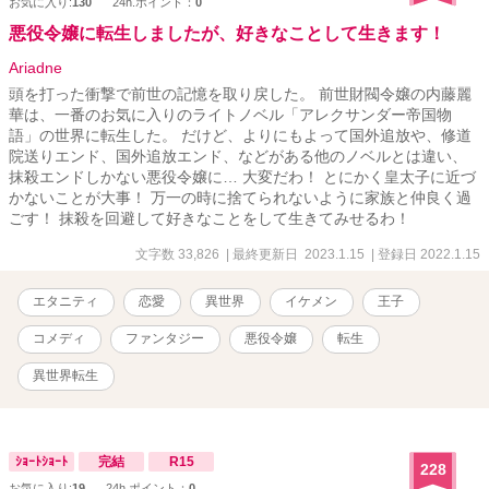
お気に入り:
130
24h.ポイント：
0
悪役令嬢に転生しましたが、好きなことして生きます！
Ariadne
頭を打った衝撃で前世の記憶を取り戻した。 前世財閥令嬢の内藤麗
華は、一番のお気に入りのライトノベル「アレクサンダー帝国物
語」の世界に転生した。 だけど、よりにもよって国外追放や、修道
院送りエンド、国外追放エンド、などがある他のノベルとは違い、
抹殺エンドしかない悪役令嬢に… 大変だわ！ とにかく皇太子に近づ
かないことが大事！ 万一の時に捨てられないように家族と仲良く過
ごす！ 抹殺を回避して好きなことをして生きてみせるわ！
文字数 33,826
| 最終更新日 2023.1.15
| 登録日 2022.1.15
エタニティ
恋愛
異世界
イケメン
王子
コメディ
ファンタジー
悪役令嬢
転生
異世界転生
ｼｮｰﾄｼｮｰﾄ
完結
R15
228
お気に入り:
19
24h.ポイント：
0