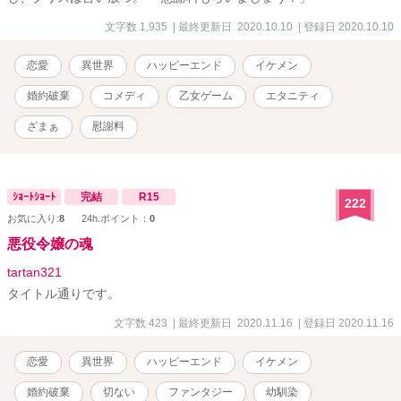
文字数 1,935
| 最終更新日 2020.10.10
| 登録日 2020.10.10
恋愛
異世界
ハッピーエンド
イケメン
婚約破棄
コメディ
乙女ゲーム
エタニティ
ざまぁ
慰謝料
ｼｮｰﾄｼｮｰﾄ
完結
R15
222
お気に入り:
8
24h.ポイント：
0
悪役令嬢の魂
tartan321
タイトル通りです。
文字数 423
| 最終更新日 2020.11.16
| 登録日 2020.11.16
恋愛
異世界
ハッピーエンド
イケメン
婚約破棄
切ない
ファンタジー
幼馴染