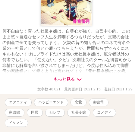
何不自由なく育った社長令嬢は、自尊心が強く、自己中心的。 この
まま悠々自適なセレブ人生を満喫するつもりだったが、父親の会社
の倒産で全てを失ってしまう。 父親の昔の知り合いのコネで有名企
業の一社員として何とか雇ってもらえたが、世間知らずでろくにス
キルもないくせにプライドだけは高い元社長令嬢は、厄介者以外の
何者でもない。 「使えない。クビ」 次期社長のクールな御曹司から
非情にも解雇を言い渡されてしまったけど、今度は住み込みで御曹
司の家政婦として働くように言われて！？ 「元社長令嬢のこの私
が、家政婦！？」 「他に使い道がないのだから仕方ない」 クールな
もっと見る
御曹司とワガママな元社長令嬢が家庭内（職場）で繰り広げる非情
でエゴイスティック、だけど本当は甘い攻防戦の行方は……？
文字数 48,021
| 最終更新日 2021.2.15
| 登録日 2021.1.29
2021.01.29〜2021.02.15 絵：いなほしさま
エタニティ
ハッピーエンド
恋愛
御曹司
家政婦
同居
セレブ
社長令嬢
コメディ
イケメン