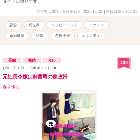
タイトル通りです。
文字数 1,001
| 最終更新日 2020.11.22
| 登録日 2020.11.22
恋愛
異世界
ハッピーエンド
イケメン
婚約破棄
結婚
悪役令嬢
エタニティ
長編
完結
R15
230
お気に入り:
57
24h.ポイント：
0
元社長令嬢は御曹司の家政婦
春音優月