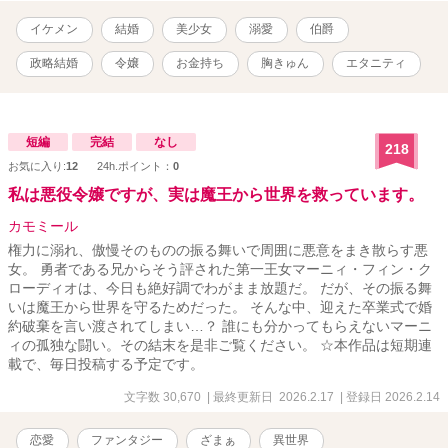
イケメン
結婚
美少女
溺愛
伯爵
政略結婚
令嬢
お金持ち
胸きゅん
エタニティ
短編
完結
なし
218
お気に入り:
12
24h.ポイント：
0
私は悪役令嬢ですが、実は魔王から世界を救っています。
カモミール
権力に溺れ、傲慢そのものの振る舞いで周囲に悪意をまき散らす悪
女。 勇者である兄からそう評された第一王女マーニィ・フィン・ク
ローディオは、今日も絶好調でわがまま放題だ。 だが、その振る舞
いは魔王から世界を守るためだった。 そんな中、迎えた卒業式で婚
約破棄を言い渡されてしまい…？ 誰にも分かってもらえないマーニ
ィの孤独な闘い。その結末を是非ご覧ください。 ☆本作品は短期連
載で、毎日投稿する予定です。
文字数 30,670
| 最終更新日 2026.2.17
| 登録日 2026.2.14
恋愛
ファンタジー
ざまぁ
異世界