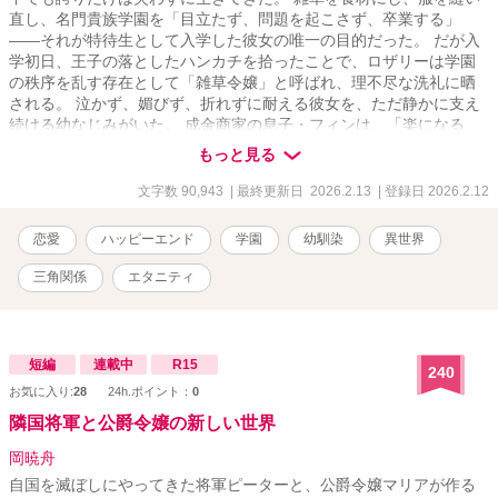
直し、名門貴族学園を「目立たず、問題を起こさず、卒業する」
――それが特待生として入学した彼女の唯一の目的だった。 だが入
学初日、王子の落としたハンカチを拾ったことで、ロザリーは学園
の秩序を乱す存在として「雑草令嬢」と呼ばれ、理不尽な洗礼に晒
される。 泣かず、媚びず、折れずに耐える彼女を、ただ静かに支え
続ける幼なじみがいた。 成金商家の息子・フィンは、「楽になる
道」を決して差し出さず、それでも決して手を離さない。 さらに彼
もっと見る
女の前に現れるのは、飄々とし、軽薄な仮面を被るノア。そして、
王子として雑草を踏みつけることで秩序を守ろうとする、レオンハ
文字数 90,943
| 最終更新日 2026.2.13
| 登録日 2026.2.12
ルト。 選ばれた者たちの庭で、場違いな雑草令嬢は、王子たちの価
値観と世界を静かに揺るがしていく。 これは、ガラスの靴を履かな
恋愛
ハッピーエンド
学園
幼馴染
異世界
いシンデレラ―― 雑草令嬢が、自分の足で未来を選ぶ物語。
三角関係
エタニティ
短編
連載中
R15
240
お気に入り:
28
24h.ポイント：
0
隣国将軍と公爵令嬢の新しい世界
岡暁舟
自国を滅ぼしにやってきた将軍ピーターと、公爵令嬢マリアが作る