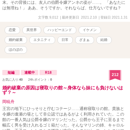
末。その背後には、友人の伯爵令嬢アンネの姿が……。 「あなたに
は無理ね！」 ああ、そうですか。それならば、仕方ないですね？
文字数 9,012
| 最終更新日 2021.2.10
| 登録日 2021.1.31
恋愛
異世界
ハッピーエンド
イケメン
婚約破棄
エタニティ
日常
ざまぁ
結婚
ほのぼの
短編
連載中
R18
212
お気に入り:
40
24h.ポイント：
0
婚約破棄の原因は寝取りの館～身体なら妹にも負けないは
ず？～
岡暁舟
王宮の地下にひっそりと佇むコテージ……通称寝取りの館。貴族と
令嬢の逢瀬の場として非公認ではあるがよく利用されていた。この
館の一番人気は公爵令嬢のマリンだった。公爵から王子に至るまで
幅広く男を受け入れるゴミ箱だった。そんなマリンの姉、キャロル