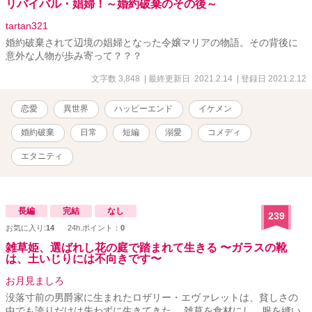
リバイバル・娼婦！～婚約破棄のその後～
tartan321
婚約破棄されて辺境の娼婦となった令嬢マリアの物語。その背後に
意外な人物が歩み寄って？？？
文字数 3,848
| 最終更新日 2021.2.14
| 登録日 2021.2.12
恋愛
異世界
ハッピーエンド
イケメン
婚約破棄
日常
短編
溺愛
コメディ
エタニティ
長編
完結
なし
239
お気に入り:
14
24h.ポイント：
0
雑草姫、選ばれし花の庭で踏まれて生きる 〜ガラスの靴
は、土いじりには不向きです〜
お月見ましろ
没落寸前の男爵家に生まれたロザリー・エヴァレットは、貧しさの
中でも誇りだけは失わずに生きてきた。 雑草を食材にし、服を縫い