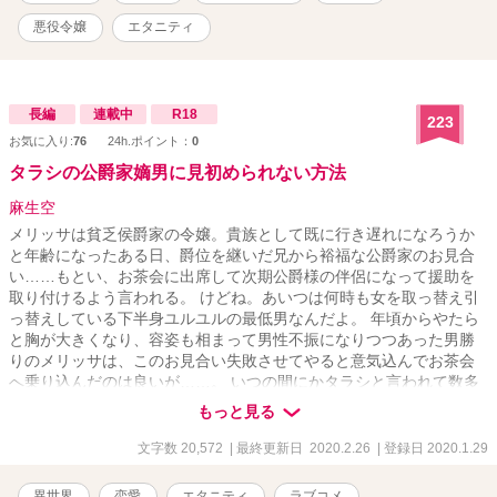
悪役令嬢
エタニティ
長編
連載中
R18
223
お気に入り:
76
24h.ポイント：
0
タラシの公爵家嫡男に見初められない方法
麻生空
メリッサは貧乏侯爵家の令嬢。貴族として既に行き遅れになろうか
と年齢になったある日、爵位を継いだ兄から裕福な公爵家のお見合
い……もとい、お茶会に出席して次期公爵様の伴侶になって援助を
取り付けるよう言われる。 けどね。あいつは何時も女を取っ替え引
っ替えしている下半身ユルユルの最低男なんだよ。 年頃からやたら
と胸が大きくなり、容姿も相まって男性不振になりつつあった男勝
りのメリッサは、このお見合い失敗させてやると意気込んでお茶会
へ乗り込んだのは良いが……。 いつの間にかタラシと言われて数多
の女性と噂の絶えない公爵家嫡男に無理矢理処女を奪われて気付い
もっと見る
たら執着されていました。 大分勘違いの多い二人ですが、色々な意
味で男がゲスい。そんな「ゲスいのでも大丈夫だよ」と言う方ウェ
文字数 20,572
| 最終更新日 2020.2.26
| 登録日 2020.1.29
ルカムです。ムーンさんで本編終了致しましたが、大分批判も多く
あり、ラストを書き換えたく思います。 ※作者は男性ではないの
異世界
恋愛
エタニティ
ラブコメ