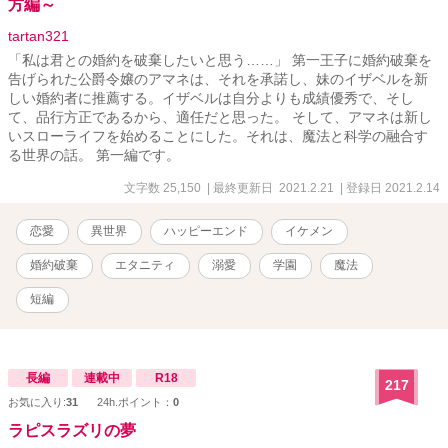
方編～
tartan321
「私は君との婚約を破棄したいと思う……」 第一王子に婚約破棄を
告げられた公爵令嬢のアマネは、それを承諾し、妹のイザベルを新
しい婚約者に推薦する。イザベルは自分よりも成績優秀で、そし
て、品行方正であるから、適任だと思った。 そして、アマネは新し
いスローライフを始めることにした。それは、魔法と科学の融合す
る世界の話。 第一編です。
文字数 25,150
| 最終更新日 2021.2.21
| 登録日 2021.2.14
恋愛
異世界
ハッピーエンド
イケメン
婚約破棄
エタニティ
溺愛
学園
魔法
短編
長編
連載中
R18
217
お気に入り:
31
24h.ポイント：
0
ラピスラズリの夢