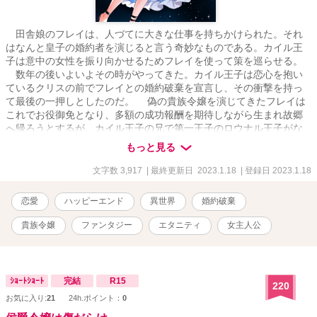
田舎娘のフレイは、人づてに大きな仕事を持ちかけられた。それ
はなんと皇子の婚約者を演じると言う奇妙なものである。カイル王
子は意中の女性を振り向かせるためフレイを使って策を巡らせる。
数年の後いよいよその時がやってきた。カイル王子は恋心を抱い
ているクリスの前でフレイとの婚約破棄を宣言し、その衝撃を持っ
て最後の一押しとしたのだ。 偽の貴族令嬢を演じてきたフレイは
これでお役御免となり、多額の成功報酬を期待しながら生まれ故郷
へ帰ろうとするが、カイル王子の兄で第一王子のロウナル王子がな
ぜか行く手を阻む。 早くこの場を立ち去りたいフレイと、しつこ
もっと見る
いほどに求愛してくるロウナル王子との押し問答はどういう結末を
たどるのだろうか。
文字数 3,917
| 最終更新日 2023.1.18
| 登録日 2023.1.18
恋愛
ハッピーエンド
異世界
婚約破棄
貴族令嬢
ファンタジー
エタニティ
女主人公
ｼｮｰﾄｼｮｰﾄ
完結
R15
220
お気に入り:
21
24h.ポイント：
0