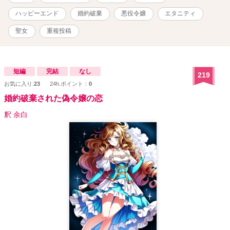
ハッピーエンド
婚約破棄
悪役令嬢
エタニティ
聖女
重複投稿
短編
完結
なし
219
お気に入り:
23
24h.ポイント：
0
婚約破棄された偽令嬢の恋
釈 余白