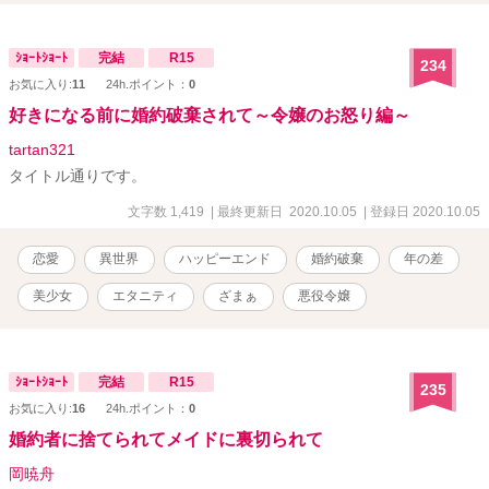
ｼｮｰﾄｼｮｰﾄ
完結
R15
234
お気に入り:
11
24h.ポイント：
0
好きになる前に婚約破棄されて～令嬢のお怒り編～
tartan321
タイトル通りです。
文字数 1,419
| 最終更新日 2020.10.05
| 登録日 2020.10.05
恋愛
異世界
ハッピーエンド
婚約破棄
年の差
美少女
エタニティ
ざまぁ
悪役令嬢
ｼｮｰﾄｼｮｰﾄ
完結
R15
235
お気に入り:
16
24h.ポイント：
0
婚約者に捨てられてメイドに裏切られて
岡暁舟