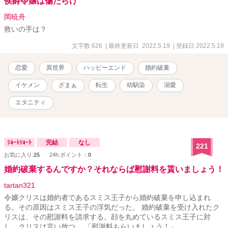
侯爵令嬢は傷だらけ
岡暁舟
救いの手は？
文字数 626
| 最終更新日 2022.5.19
| 登録日 2022.5.19
恋愛
異世界
ハッピーエンド
婚約破棄
イケメン
ざまぁ
転生
幼馴染
溺愛
エタニティ
ｼｮｰﾄｼｮｰﾄ
完結
なし
221
お気に入り:
25
24h.ポイント：
0
婚約破棄するんですか？それならば慰謝料を貰いましょう！
tartan321
令嬢クリスは婚約者であるスミス王子から婚約破棄を申し込まれ
る。その原因はスミス王子の浮気だった。 婚約破棄を受け入れたク
リスは、その慰謝料を請求する。顔を丸めているスミス王子に対
し、クリスは言い放つ。 「慰謝料もらいましょう！」