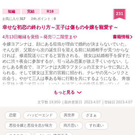
短編
完結
R18
231
お気に入り:
317
24h.ポイント：
0
幸せな初恋の終わり方～王子は傷もの令嬢を寵愛す～
4月13日離縁を覚悟～発売♡二階堂まや
書籍情報
令嬢ヨアンナは、顔にある痘痕が理由で婚約が決まらないでいた。
そんな折、父親から次の誕生日を迎える前に結婚相手が見つからな
ければ、修道院送りにすると宣告される。 彼女は結婚相手を探すた
めに渋々夜会に参加するが、引っ込み思案が故上手くいかない。し
かしある夜会で、ヨアンナは大国ラフタシュの王女テレサに気に入
られる。そして彼女は王室の宮殿に招かれ、テレサの兄ヘンリクと
出会う。やがて三人は事ある毎に行動を共にするようになる。 奔放
な兄妹と過ごす日々は、いつしかヨアンナの生活を彩っていく。や
がて彼女はヘンリクへの恋心に気付くが、別れの日は刻一刻と迫っ
もっと見る
ていた。 +「幸福な初恋の終わり方～王子は傷もの令嬢を寵愛す～」
のR18・加筆修正版となります。
文字数 19,950
| 最終更新日 2023.4.07
| 登録日 2023.4.07
恋愛
ハッピーエンド
異世界
ざまぁ
悪役令嬢と悪役令息が味方
両片思い
すれ違い