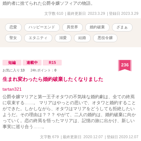
婚約者に捨てられた公爵令嬢ソフィアの物語。
文字数 610
| 最終更新日 2023.3.29
| 登録日 2023.3.29
恋愛
ハッピーエンド
異世界
婚約破棄
ざまぁ
聖女
エタニティ
溺愛
結婚
悪役令嬢
短編
連載中
R15
236
お気に入り:
13
24h.ポイント：
0
生まれ変わったら婚約破棄したくなりました
tartan321
公爵令嬢マリアと第一王子オタワの不気味な婚約劇は、全ての終焉
に収束する……。 マリアはやっとの思いで、オタワと婚約すること
ができた。しかしながら、オタワはマリアをどうしても拒絶したい
ようだ。その理由は？？？ やがて、二人の婚約は、婚約破棄に向か
っていく。恋の終焉を悟ったマリアは、記憶の旅に出かけ、新しい
事実に巡り合う……。
文字数 679
| 最終更新日 2020.12.07
| 登録日 2020.12.07