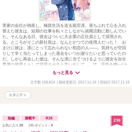
実家の会社が倒産し、極貧生活を送る籠宮凛。落ちぶれて心を入れ
替えた彼女は、短期の仕事を転々としながら就職活動に勤しんでい
た。そんなある日、彼女はついに大企業の正社員として採用され
る。ところがそこの新社長は、なんとかつての使用人だった！ お
まけに彼は、凛にとって忘れられない初恋の人――。気持ちが空回
りして辛く当たってしまった過去をいつか謝りたいと思っていたの
だ。しかし再会した彼は、そんな凛に当てつけるように彼女を自分
専属の使用人として同居させると言い出して……!? 没落令嬢×イケ
メン社長の立場逆転ラブストーリー！
もっと見る
文字数 168,814
| 最終更新日 2017.11.16
| 登録日 2017.11.16
エタニティ
短編
連載中
R18
238
お気に入り:
29
24h.ポイント：
0