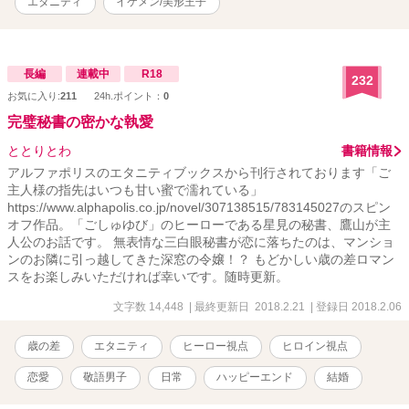
エタニティ
イケメン/美形王子
長編
連載中
R18
232
お気に入り:
211
24h.ポイント：
0
完璧秘書の密かな執愛
ととりとわ
書籍情報
アルファポリスのエタニティブックスから刊行されております「ご
主人様の指先はいつも甘い蜜で濡れている」
https://www.alphapolis.co.jp/novel/307138515/783145027のスピン
オフ作品。「ごしゅゆび」のヒーローである星見の秘書、鷹山が主
人公のお話です。 無表情な三白眼秘書が恋に落ちたのは、マンショ
ンのお隣に引っ越してきた深窓の令嬢！？ もどかしい歳の差ロマン
スをお楽しみいただければ幸いです。随時更新。
文字数 14,448
| 最終更新日 2018.2.21
| 登録日 2018.2.06
歳の差
エタニティ
ヒーロー視点
ヒロイン視点
恋愛
敬語男子
日常
ハッピーエンド
結婚