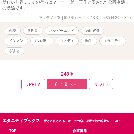
新しい世界……その行方は？？？ 「第一王子と愛された公爵令嬢」
の続編です。
文字数 7,478
| 最終更新日 2022.3.31
| 登録日 2022.3.27
恋愛
異世界
ハッピーエンド
婚約破棄
イケメン
すれ違い
コメディ
転生
エタニティ
ざまぁ
248
件
8
9
‹ PREV
NEXT ›
/
ページ
エタニティブックス
〜愛され乱される、オトナの恋。溺愛主義の恋愛レーベル〜
TOP
作家募集