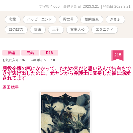
文字数 4,060
| 最終更新日 2023.3.21
| 登録日 2023.3.21
恋愛
ハッピーエンド
異世界
婚約破棄
ざまぁ
ほのぼの
短編
王子
女主人公
エタニティ
長編
完結
R18
215
お気に入り:
376
24h.ポイント：
0
悪役令嬢の罠にかかって、ただの穴だと思い込んで告白もで
きず逃げ出したのに、元ヤンから弁護士に変身した彼に溺愛
されてます
恩田璃星