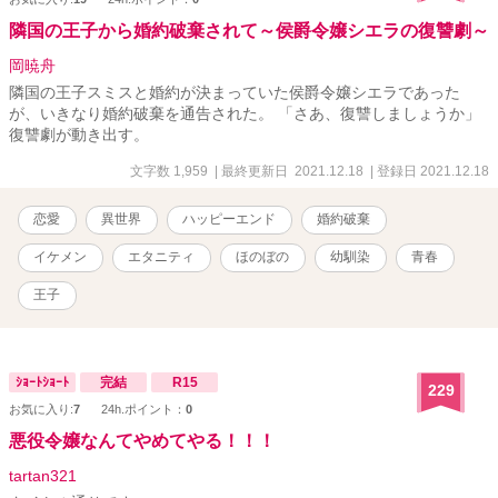
隣国の王子から婚約破棄されて～侯爵令嬢シエラの復讐劇～
岡暁舟
隣国の王子スミスと婚約が決まっていた侯爵令嬢シエラであった
が、いきなり婚約破棄を通告された。 「さあ、復讐しましょうか」
復讐劇が動き出す。
文字数 1,959
| 最終更新日 2021.12.18
| 登録日 2021.12.18
恋愛
異世界
ハッピーエンド
婚約破棄
イケメン
エタニティ
ほのぼの
幼馴染
青春
王子
ｼｮｰﾄｼｮｰﾄ
完結
R15
229
お気に入り:
7
24h.ポイント：
0
悪役令嬢なんてやめてやる！！！
tartan321