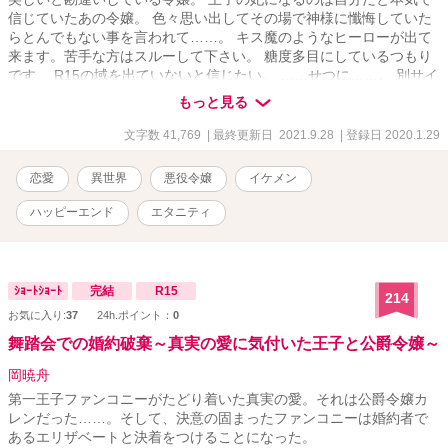
信じていたあの令嬢。 色々思い出してその場で神様に懺悔していた
らとんでもない事を言われて……。 キス魔のようなヒーローが出て
来ます。苦手な方はスルーして下さい。 糖度多目にしているつもり
です。 R15の域を出ていないと信じたい。 ……せつに……。 別サイ
トでも連載しています。
もっと見る
文字数 41,769
| 最終更新日 2021.9.28
| 登録日 2020.1.29
恋愛
異世界
悪役令嬢
イケメン
ハッピーエンド
エタニティ
ｼｮｰﾄｼｮｰﾄ
完結
R15
214
お気に入り:
37
24h.ポイント：
0
舞踏会での婚約破棄～真実の愛に気付いた王子と公爵令嬢～
岡暁舟
第一王子ファンコニーがたどり着いた真実の愛。それは公爵令嬢カ
レンだった……。そして、決意の固まったファンコニーは婚約者で
あるエリザベートと決着をつけることになった。