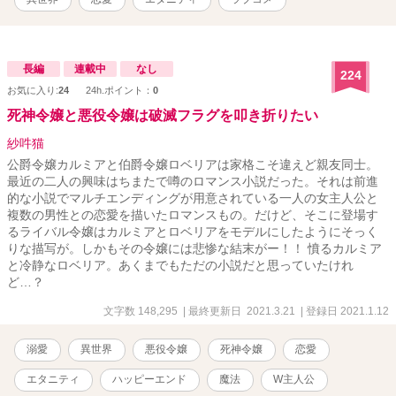
で、男性の感じ方や描写に間違いがあるかもしれません。先にお詫
び致します。
長編
連載中
なし
224
お気に入り:
24
24h.ポイント：
0
死神令嬢と悪役令嬢は破滅フラグを叩き折りたい
紗吽猫
公爵令嬢カルミアと伯爵令嬢ロベリアは家格こそ違えど親友同士。
最近の二人の興味はちまたで噂のロマンス小説だった。それは前進
的な小説でマルチエンディングが用意されている一人の女主人公と
複数の男性との恋愛を描いたロマンスもの。だけど、そこに登場す
るライバル令嬢はカルミアとロベリアをモデルにしたようにそっく
りな描写が。しかもその令嬢には悲惨な結末がー！！ 憤るカルミア
と冷静なロベリア。あくまでもただの小説だと思っていたけれ
ど…？
文字数 148,295
| 最終更新日 2021.3.21
| 登録日 2021.1.12
溺愛
異世界
悪役令嬢
死神令嬢
恋愛
エタニティ
ハッピーエンド
魔法
W主人公