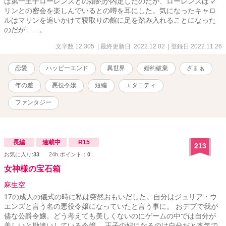
は第一王子ローレンスとの婚約が内定したのだが、ローレンスはマ
リンとの密会を楽しんでいるとの噂を耳にした。気になったキャロ
ルはマリンを追いかけて寝取りの館に足を踏み入れることになった
のだが……。
文字数 12,305
| 最終更新日 2022.12.02
| 登録日 2022.11.26
恋愛
ハッピーエンド
異世界
婚約破棄
ざまぁ
年の差
悪役令嬢
短編
エタニティ
ファンタジー
長編
連載中
R15
213
お気に入り:
33
24h.ポイント：
0
女神様の宝石箱
麻生空
17の成人の儀式の時に私は突然おもいだした。自分はジュリア・ウ
エンズと言う名の悪役令嬢になっていたと言う事に。 おデブで我が
儘な公爵令嬢。どう考えても美しくないのにゲームの中では自分が
美しいと勘違いしている令嬢。 王子の妃になるのは自分だと本気で