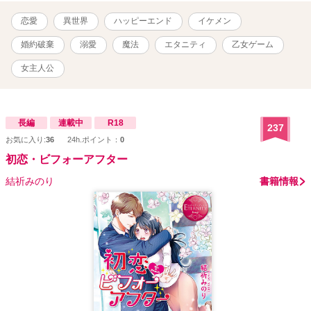
恋愛
異世界
ハッピーエンド
イケメン
婚約破棄
溺愛
魔法
エタニティ
乙女ゲーム
女主人公
長編
連載中
R18
237
お気に入り:
36
24h.ポイント：
0
初恋・ビフォーアフター
結祈みのり
書籍情報