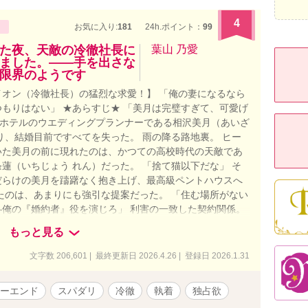
4
お気に入り:
181
24h.ポイント：
99
た夜、天敵の冷徹社長に
葉山 乃愛
ました。――手を出さな
限界のようです
オン（冷徹社長）の猛烈な求愛！】 「俺の妻になるなら
もりはない」 ★あらすじ★ 「美月は完璧すぎて、可愛げ
一流ホテルのウエディングプランナーである相沢美月（あいざ
り、結婚目前ですべてを失った。 雨の降る路地裏。 ヒー
いた美月の前に現れたのは、かつての高校時代の天敵であ
蓮（いちじょう れん）だった。 「捨て猫以下だな」 そ
だらけの美月を躊躇なく抱き上げ、最高級ペントハウスへ
たのは、あまりにも強引な提案だった。 「住む場所がない
俺の『婚約者』役を演じろ」 利害の一致した契約関係。
そして「決して手を出さないこと」。 ……のはずだった
もっと見る
引く」 「あんな男のために泣くな。顔が台無しだ」 同居
下に隠された、不器用すぎるほどの優しさと独占欲。 美
文字数 206,601 | 最終更新日 2026.4.26 | 登録日 2026.1.31
そうに食べ、元婚約者が復縁を迫ってくれば「俺の女に触
だったはずの彼に守られ、凍っていた美月の心は次第に溶
ーエンド
スパダリ
冷徹
執着
独占欲
夜。 美月が不用意に彼に触れた瞬間、一条の理性のタガが