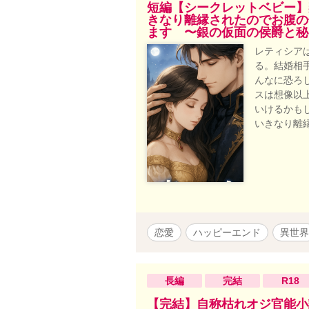
短編【シークレットベビー】
きなり離縁されたのでお腹の
ます 〜銀の仮面の侯爵と秘
レティシア
る。結婚相
んなに恐ろ
スは想像以
いけるかも
いきなり離
恋愛
ハッピーエンド
異世界
長編
完結
R18
【完結】自称枯れオジ官能小