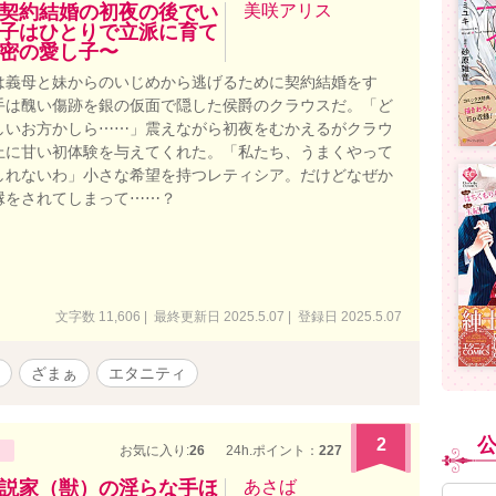
契約結婚の初夜の後でい
美咲アリス
子はひとりで立派に育て
密の愛し子〜
は義母と妹からのいじめから逃げるために契約結婚をす
手は醜い傷跡を銀の仮面で隠した侯爵のクラウスだ。「ど
しいお方かしら⋯⋯」震えながら初夜をむかえるがクラウ
上に甘い初体験を与えてくれた。「私たち、うまくやって
しれないわ」小さな希望を持つレティシア。だけどなぜか
縁をされてしまって⋯⋯？
文字数 11,606 | 最終更新日 2025.5.07 | 登録日 2025.5.07
ざまぁ
エタニティ
2
お気に入り:
26
24h.ポイント：
227
説家（獣）の淫らな手ほ
あさば