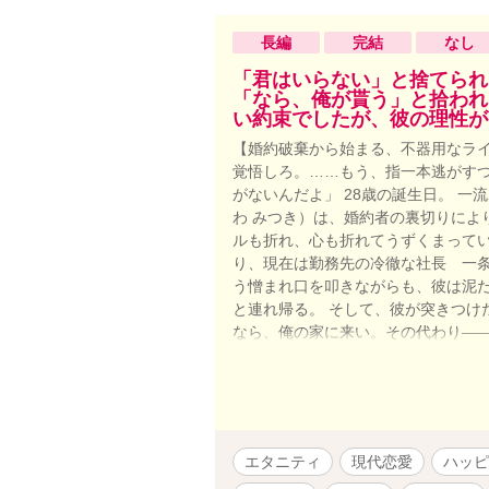
長編
完結
なし
「君はいらない」と捨てられ
「なら、俺が貰う」と拾われ
い約束でしたが、彼の理性が
【婚約破棄から始まる、不器用なライ
覚悟しろ。……もう、指一本逃がすつ
がないんだよ」 28歳の誕生日。 
わ みつき）は、婚約者の裏切りによ
ルも折れ、心も折れてうずくまって
り、現在は勤務先の冷徹な社長 一条
う憎まれ口を叩きながらも、彼は泥
と連れ帰る。 そして、彼が突きつけ
なら、俺の家に来い。その代わり――
条件は「お互いに干渉しないこと」、
のに。 「髪、濡れたままだと風邪を
生活で見えてきたのは、冷徹な仮面の
月が作った手料理を誰よりも美味し
れるな」と徹底的に排除する。 天敵
エタニティ
現代恋愛
ハッピ
かされていく。 しかし、ある雷雨の