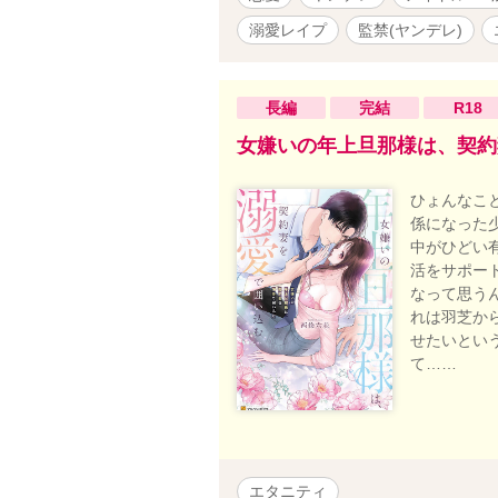
のことずー
人。今度こ
溺愛レイプ
監禁(ヤンデレ)
スなヤンデ
タジーホラ
トルは性描
長編
完結
R18
分岐してま
さい。BA
女嫌いの年上旦那様は、契約
ノベルスに
ひょんなこ
係になった
中がひどい
活をサポー
なって思う
れは羽芝か
せたいとい
て……
エタニティ