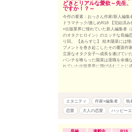
どきとリアルな愛欲～先生、
ですか！？～
今作の要素：おっさん作家/新人編集者
ドラマチック/激しめR18 【完結
×出版業界に憧れていた新人編集者（
のオタクヒロイン）のエッチな長編恋
り回。 【あらすじ】 桂木陽菜には
ブメントを巻き起こしたその覆面作
立派なオタク女子へ成長を遂げていた
パンチを喰らった陽菜は退職を余儀な
れていた出版業界に飛び込むことに成
は、「官能小説部門の新人編集者」
未知な洗礼だった。 しかも担当作家
前に出会ったデリカシーのない軽率な
枯れた官能小説家が陽菜に提案した
じられないものだった。 「……そう
エタニティ
作家×編集者
執
く過程ってやつを知りたい。それも
ては、これは同意の上であり、れっき
恋愛
大人の恋愛
ハッピーエ
うだい？ お嬢さんよ」 ≪作品のた
るって事！？≫ ギブ・アンド・テイ
される日々のはじまりを意味していた
長編
連載中
R18