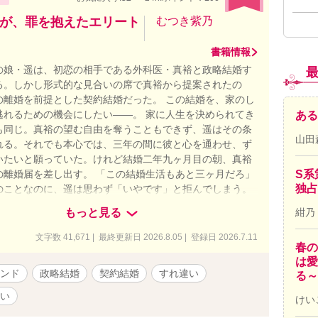
ト様の予選通過作品→最終選考で落選。 自分が最初に書
の愛着が特に強く、 勿体ないのでR18シーンを中心に改稿
が、罪を抱えたエリート
むつき紫乃
書籍情報
の娘・遥は、初恋の相手である外科医・真裕と政略結婚す
る。しかし形式的な見合いの席で真裕から提案されたの
の離婚を前提とした契約結婚だった。 この結婚を、家のし
逃れるための機会にしたい――。 家に人生を決められてき
ある
も同じ。真裕の望む自由を奪うこともできず、遥はその条
山田
れる。それでも本心では、三年の間に彼と心を通わせ、ず
いたいと願っていた。けれど結婚二年九ヶ月目の朝、真裕
の離婚届を差し出す。 「この結婚生活もあと三ヶ月だろ」
S系
独占
のことなのに、遥は思わず「いやです」と拒んでしまう。
真裕は離婚の意思を変えようとしない。なのに、その顔に
もっと見る
紺乃
しげな葛藤が浮かんでいて――？ 離婚したくない妻と、罪
を手放そうとする夫。 三年契約の終わりから始まる、両片
文字数 41,671 | 最終更新日 2026.8.05 | 登録日 2026.7.11
春の
やり直しラブストーリー。 ＊他サイトにも掲載しています
は愛
ァの連載が先行です
ンド
政略結婚
契約結婚
すれ違い
る～
い
けい