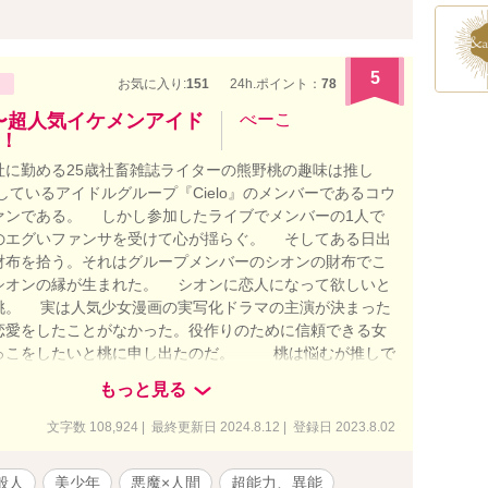
ない約束？ 撤回だ」 「そんな無防備な顔で見つめて、何
子じゃない」 10年越しの片思いをこじらせたハイスペッ
プランナー。 契約から始まった二人の関係が、本物の愛（溺
快な「ざまぁ」も収録した、極上の大人のシンデレラスト
5
お気に入り:
151
24h.ポイント：
78
（28） ホテルの敏腕ウエディングプランナー。真面目でお
い女」と婚約破棄される。実は家事万能で、酔うと少しだ
〜超人気イケメンアイド
べーこ
！
 ◆一条 蓮（28） ホテルグループの社長。美貌と才覚を
ため「氷の貴公子」と呼ばれる。実は高校時代から美月を
に勤める25歳社畜雑誌ライターの熊野桃の趣味は推し
となると冷静さを失う。
ているアイドルグループ『Cielo』のメンバーであるコウ
ァンである。 しかし参加したライブでメンバーの1人で
のエグいファンサを受けて心が揺らぐ。 そしてある日出
財布を拾う。それはグループメンバーのシオンの財布でこ
シオンの縁が生まれた。 シオンに恋人になって欲しいと
桃。 実は人気少女漫画の実写化ドラマの主演が決まった
恋愛をしたことがなかった。役作りのために信頼できる女
っこをしたいと桃に申し出たのだ。 桃は悩むが推しで
の縁ができる事とシオンの押しに負けて付き合う事を決意
もっと見る
役高校生とは思えないほどのシオンのスパダリっぷりに桃
と同時に9歳年下の男の子と付き合う事に罪悪感を感じてい
文字数 108,924 | 最終更新日 2024.8.12 | 登録日 2023.8.02
桃はシオンに別れを告げるがシオンは絶対に嫌だと言い張
るタワマンの最上階の1室に桃を誘拐する。 「俺、桃さん
般人
美少年
悪魔×人間
超能力、異能