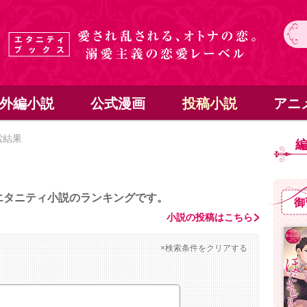
外編小説
公式漫画
投稿小説
アニ
索結果
エタニティ小説のランキングです。
御
小説の投稿はこちら
×検索条件をクリアする