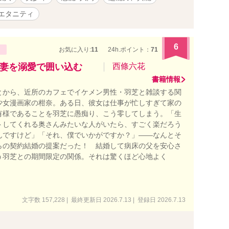
っと好きだったよ。また俺から離れようとするなんて酷い
そ一緒にいようね。たっぷり愛してあげる」 ミステリア
エタニティ
レ美少年アイドル×限界ドルオタOLのコメディ時々ファン
ーなヤンデレラブストーリーです。 ※のついているタイ
写表現があります。 BADルートはシオンの過去編終了から
6
お気に入り:
11
24h.ポイント：
71
す。 ハッピールートは桃の思い出からそのままお読みくだ
Dエンドルートはこれから更新していきます ムーンライト
妻を溺愛で囲い込む
西條六花
も同じものを連載しています。
書籍情報
とから、近所のカフェでイケメン男性・羽芝と雑談する関
少女漫画家の柑奈。ある日、彼女は仕事が忙しすぎて家の
有様であることを羽芝に愚痴り、こう零してしまう。「生
トしてくれる奥さんみたいな人がいたら、すごく楽だろう
んですけど」「それ、僕でいかがですか？」――なんとそ
らの契約結婚の提案だった！ 結婚して病床の父を安心さ
う羽芝との期間限定の関係。それは驚くほど心地よく
文字数 157,228 | 最終更新日 2026.7.13 | 登録日 2026.7.13