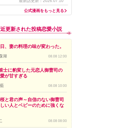
最新話更新：2026.07.10
公式漫画をもっと見る
最近更新された投稿恋愛小説
日、妻の料理の味が変わった。
森湖
08.08 12:00
策士に豹変した元恋人御曹司の
愛が甘すぎる
 藍
08.08 10:00
桜と君の声～自信のない御曹司
しい人とベビーのために強くな
こ
08.08 08:00