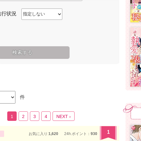
進行状況
件
1
2
3
4
NEXT ›
1
お気に入り:
1,620
24h.ポイント：
930