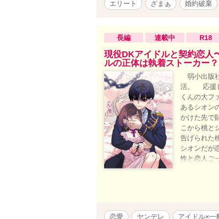
外れてしまい――。 「……手を出さ
エリート
ざまぁ
婚約破棄
もしないでいられるほど、俺は聖人君
ク社長 × 仕事熱心で恋愛に臆病な
愛）に変わるまで。 元婚約者への痛
長編
連載中
R18
ーリー！ 【登場人物】 ◆相沢 美月
人好しな性格が災いし、「つまらな
現役DKアイドルと契約恋人
ルの正体は執着ストーカー？
け甘えん坊になる（本人は無自覚）。
併せ持つが、他人に興味を示さない
弱小出版社
一途に想い続けており、彼女のこと
活。 応援し
くんの大フ
あるシオン
かけた先で
こから桃と
告げられた
シオンだが
性と恋人ご
あるコウと
する。 現
はときめく
た。ついに
り、所有す
恋愛
ヤンデレ
アイドル×一