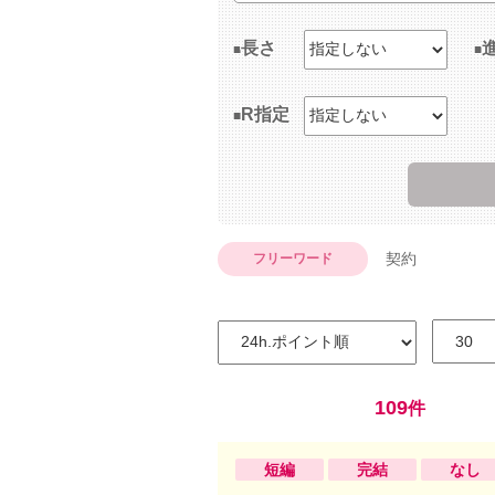
長さ
R指定
契約
フリーワード
109
件
短編
完結
なし