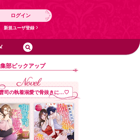
ログイン
新規ユーザ登録
メ
編集部ピックアップ
曹司の執着溺愛で骨抜きに…♡