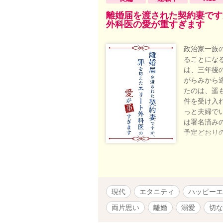
回 らぶドロップス恋愛小説コンテス
いたTL作品なので、キャラクターへ
離婚届を渡された契約妻です
外科医の愛が重すぎます
しこちらで連載→完結済み
政治家一族
ることにな
は、三年後
がらみから
たのは、遥
件を受け入
っと夫婦で
は署名済み
予定どおり
それでも、
はなぜか苦
悪感から妻
思い夫婦の
が、アルフ
現代
エタニティ
ハッピーエ
両片思い
離婚
溺愛
切な