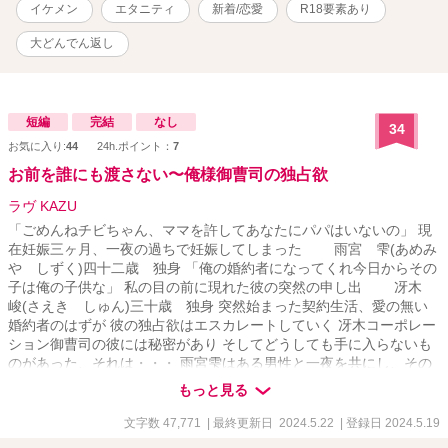
ＶＳ <黒木愛･ｸﾛｷｱｲ>22歳 いつも上司に突っかかって
イケメン
エタニティ
新着/恋愛
R18要素あり
ばかりで、男に媚びないツンデレ全開女子 ♪゜・*:.。. .。.:*・♪
⚠「Reproduction is prohibited.(転載禁止)」 ※初期の作品です。読
大どんでん返し
みにくいと思いますがご容赦いただけますと幸いです🍀
短編
完結
なし
34
お気に入り:
44
24h.ポイント：
7
お前を誰にも渡さない〜俺様御曹司の独占欲
ラヴ KAZU
「ごめんねチビちゃん、ママを許してあなたにパパはいないの」 現
在妊娠三ヶ月、一夜の過ちで妊娠してしまった 雨宮 雫(あめみ
や しずく)四十二歳 独身 「俺の婚約者になってくれ今日からその
子は俺の子供な」 私の目の前に現れた彼の突然の申し出 冴木
峻(さえき しゅん)三十歳 独身 突然始まった契約生活、愛の無い
婚約者のはずが 彼の独占欲はエスカレートしていく 冴木コーポレー
ション御曹司の彼には秘密があり そしてどうしても手に入らないも
のがあった、それは・・・ 雨宮雫はある男性と一夜を共にし、その
場を逃げ出した、暫くして妊娠に気づく。 そんなある日雫の前に冴
もっと見る
木コーポレーション御曹司、冴木峻が現れ、「俺の婚約者になって
くれ、今日からその子は俺の子供な」突然の申し出に困惑する雫。
文字数 47,771
| 最終更新日 2024.5.22
| 登録日 2024.5.19
だが仕事も無い妊婦の雫にとってありがたい申し出に契約婚約者を