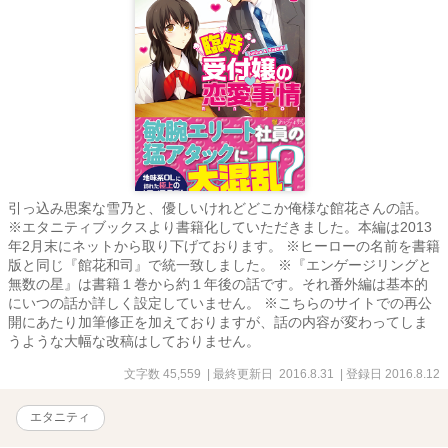
引っ込み思案な雪乃と、優しいけれどどこか俺様な館花さんの話。
※エタニティブックスより書籍化していただきました。本編は2013
年2月末にネットから取り下げております。 ※ヒーローの名前を書籍
版と同じ『館花和司』で統一致しました。 ※『エンゲージリングと
無数の星』は書籍１巻から約１年後の話です。それ番外編は基本的
にいつの話か詳しく設定していません。 ※こちらのサイトでの再公
開にあたり加筆修正を加えておりますが、話の内容が変わってしま
うような大幅な改稿はしておりません。
文字数 45,559
| 最終更新日 2016.8.31
| 登録日 2016.8.12
エタニティ