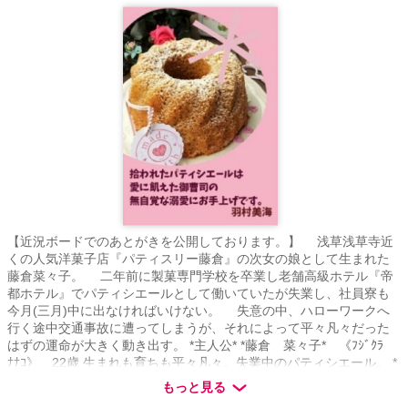
【近況ボードでのあとがきを公開しております。】 浅草浅草寺近
くの人気洋菓子店『パティスリー藤倉』の次女の娘として生まれた
藤倉菜々子。 二年前に製菓専門学校を卒業し老舗高級ホテル『帝
都ホテル』でパティシエールとして働いていたが失業し、社員寮も
今月(三月)中に出なければいけない。 失意の中、ハローワークへ
行く途中交通事故に遭ってしまうが、それによって平々凡々だった
はずの運命が大きく動き出す。 *主人公* *藤倉 菜々子* 《ﾌｼﾞｸﾗ
ﾅﾅｺ》 22歳 生まれも育ちも平々凡々。失業中のパティシエール。 *
桜小路 創* 《ｻｸﾗｺｳｼﾞ ﾊｼﾞﾒ》 27歳 生まれも育ちも超一流、ま
もっと見る
るで歩く上流階級。傲慢で我儘な財閥系企業グループのイケメン俺