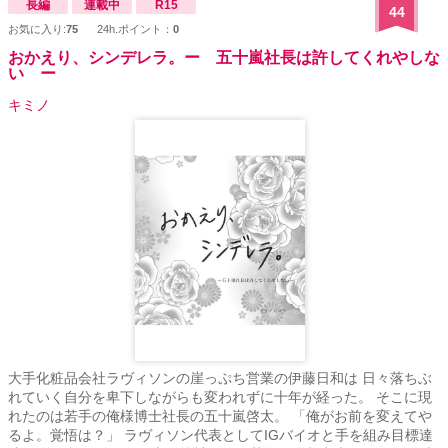
長編
連載中
R15
44
お気に入り:
75
24h.ポイント：
0
おかえり、シンデレラ。ー 五十嵐社長は許してくれやしな
い ー
キミノ
大手化粧品会社ラヴィソンの崖っぷち営業の伊藤日和は 日々落ちぶ
れていく自分を卑下しながらも変われずに十年が経った。 そこに現
れたのは若手の俺様博士社長の五十嵐啓太。 「俺がお前を変えてや
るよ。覚悟は？」 ラヴィソン代表としてIGバイオと手を組み目標達