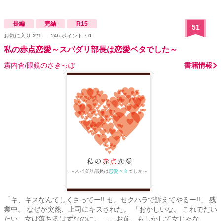
長編
完結
R15
51
お気に入り:
271
24h.ポイント：
0
私の赤点恋愛～スパダリ部長は恋愛ベタでした～
霧内杳/眼鏡のさきっぽ
書籍情報
「キ、キスなんてしくさってー!! セ、セクハラで訴えてやるー!!」 残
業中。 なぜか突然、上司にキスされた。 「おかしいな。 これでだい
たい、女は落ちるはずなのに。 ……お前、もしかして女じゃな