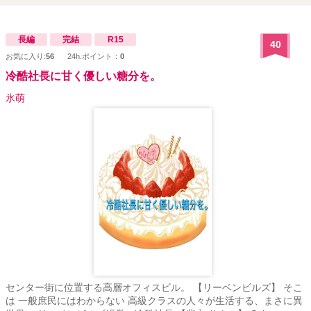
長編
完結
R15
40
お気に入り:
56
24h.ポイント：
0
冷酷社長に甘く優しい糖分を。
氷萌
センター街に位置する高層オフィスビル。 【リーベンビルズ】 そこ
は 一般庶民にはわからない 高級クラスの人々が生活する、まさに異