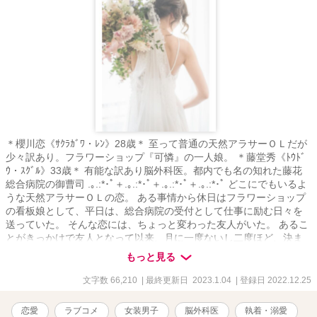
＊櫻川恋《ｻｸﾗｶﾞﾜ・ﾚﾝ》28歳＊ 至って普通の天然アラサーＯＬだが
少々訳あり。フラワーショップ『可憐』の一人娘。 ＊藤堂秀《ﾄｳﾄﾞ
ｳ・ｽｸﾞﾙ》33歳＊ 有能な訳あり脳外科医。都内でも名の知れた藤花
総合病院の御曹司 .｡.:*･ﾟ＋.｡.:*･ﾟ＋.｡.:*･ﾟ＋.｡.:*･ﾟ どこにでもいるよ
うな天然アラサーＯＬの恋。 ある事情から休日はフラワーショップ
の看板娘として、平日は、総合病院の受付として仕事に励む日々を
送っていた。 そんな恋には、ちょっと変わった友人がいた。 あるこ
とがきっかけで友人となって以来、月に一度ないし二度ほど、決ま
って週末の夜にだけ、馴染みのＢＡＲで美味しいカクテルを堪能し
もっと見る
つつ楽しいお喋りに花を咲かせていた。いつしか至福のひととき
に。 それがある日突然覆ってしまう。 有能な訳あり外科医＆至って
文字数 66,210
| 最終更新日 2023.1.04
| 登録日 2022.12.25
普通の天然アラサーＯＬ。偽りの関係だったはずが、常識を覆すよ
うな執着系溺愛ラブロマンスな展開にーー!? .｡.:*･ﾟ＋.｡.:*･ﾟ＋.｡.:*･ﾟ
恋愛
ラブコメ
女装男子
脳外科医
執着・溺愛