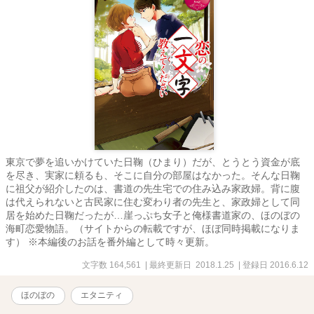
東京で夢を追いかけていた日鞠（ひまり）だが、とうとう資金が底
を尽き、実家に頼るも、そこに自分の部屋はなかった。そんな日鞠
に祖父が紹介したのは、書道の先生宅での住み込み家政婦。背に腹
は代えられないと古民家に住む変わり者の先生と、家政婦として同
居を始めた日鞠だったが…崖っぷち女子と俺様書道家の、ほのぼの
海町恋愛物語。（サイトからの転載ですが、ほぼ同時掲載になりま
す） ※本編後のお話を番外編として時々更新。
文字数 164,561
| 最終更新日 2018.1.25
| 登録日 2016.6.12
ほのぼの
エタニティ