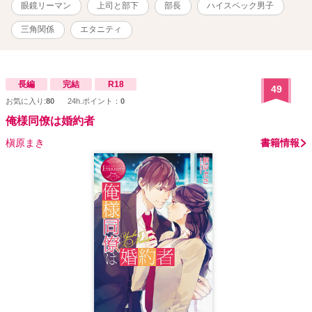
いる 実は……？？ スイートな婚約者とビターな上司。 愛乃が選ぶの
眼鏡リーマン
上司と部下
部長
ハイスペック男子
は、どっち……？
三角関係
エタニティ
長編
完結
R18
49
お気に入り:
80
24h.ポイント：
0
俺様同僚は婚約者
槇原まき
書籍情報