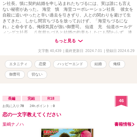
ン社長。慎に契約結婚を申し込まれたちづるには、実は誰にも言え
ない秘密があった。 海堂 慎 海堂コーポレーション社長 彼女を
自殺に追いやったと辛い過去を引きずり、人との関わりを避けて生
きてきた。 しかし間宮ちづるを放っておけず、「海堂ちづるにな
れ」と命令する。俺様気質が強い御曹司。 仙道 充 仙道ホールデ
ィングス社長 八年前ちづると結婚の約束をしたにも関わらず、連
絡を取らずにアメリカに渡米し、日本に戻って来た時にはちづるは
もっと見る
姿を消していた。慎の良き相談相手である充はちづると再会を果た
すも慎の妻になっていたことに動揺する。 間宮ちづるは襲われそう
文字数 40,439
| 最終更新日 2024.7.01
| 登録日 2024.6.29
になったところを、俺様御曹司海堂慎に助けられた。 ちづるを放っ
ておけない慎は契約結婚を申し出る。ちづるを襲った相手によって
エタニティ
恋愛
ハッピーエンド
結婚
俺様
会社が倒産の危機に追い込まれる。それを救ってくれたのが仙道
充。慎の良き相談相手。 実はちづるが八年前結婚を約束して騙され
御曹司
切ない
たと思い込み姿を消した恋人。そしてちづるには誰にも言えない秘
密があった。
長編
完結
R18
46
お気に入り:
78
24h.ポイント：
0
恋の一文字教えてください
葉嶋ナノハ
書籍情報