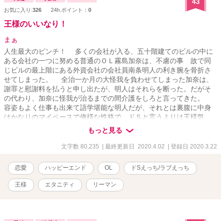
43
お気に入り:
326
24h.ポイント：
0
王様のいいなり！
まぁ
人生最大のピンチ！ 多くの会社が入る、五十階建てのビルの中に
ある会社の一つに努める普通のＯＬ霧島加奈は、不慮の事 故で同
じビルの最上階にある外資会社の会社員南条明人の利き腕を骨折さ
せてしまった。 全治一か月の大怪我を負わせてしまった加奈は、
謝罪と慰謝料を払うと申し出たが、明人はそれらを断った。だがそ
の代わり、加奈に怪我が治るまでの間介護をしろと言ってきた。
容姿もよく仕事も出来て語学堪能な明人だが、それとは裏腹に中身
はかなりのマイペースで俺様な性格で、ドＳと言うよりは王様気
質。そんな明人のセクハラじみた嫌がらせに翻弄される加奈だが。
もっと見る
※一応₍？₎TL物です。R18要素高めです。
文字数 80,235
| 最終更新日 2020.4.02
| 登録日 2020.3.22
恋愛
ハッピーエンド
OL
ドSえっち/ラブえっち
王様
エタニティ
リーマン