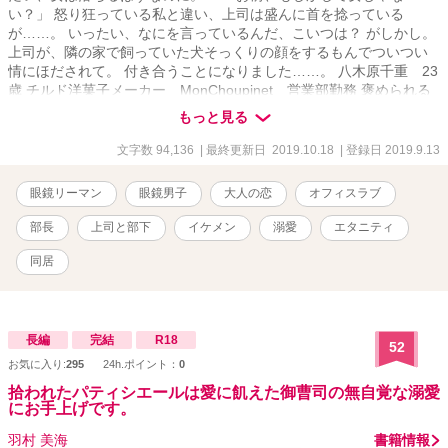
い？」 怒り狂っている私と違い、上司は盛んに首を捻っている
が……。 いったい、なにを言っているんだ、こいつは？ がしかし。
上司が、隣の家で飼っていた犬そっくりの顔をするもんでついつい
情にほだされて。 付き合うことになりました……。 八木原千重 23
歳 チルド洋菓子メーカー MonChoupinet 営業部勤務 褒められる
ほどきれいな資料を作る、仕事できる子 ただし、つい感情的になり
もっと見る
すぎ さらには男女間のことに鈍い……？ × 京屋佑司 32歳 チルド洋
菓子メーカー MonChoupinet 営業部長 俺様京屋様 上層部にすら
文字数 94,136
| 最終更新日 2019.10.18
| 登録日 2019.9.13
我が儘通しちゃう人 TLヒーローを地でいくスパダリ様 ただし、そこ
から外れると対応できない……？ TLヒロインからほど遠い、恋愛赤
眼鏡リーマン
眼鏡男子
大人の恋
オフィスラブ
点の私と、 スパダリ恋愛ベタ上司の付き合いは、うまくいくの
か……!? ***** 2019/09/11 連載開始
部長
上司と部下
イケメン
溺愛
エタニティ
同居
長編
完結
R18
52
お気に入り:
295
24h.ポイント：
0
拾われたパティシエールは愛に飢えた御曹司の無自覚な溺愛
にお手上げです。
羽村 美海
書籍情報