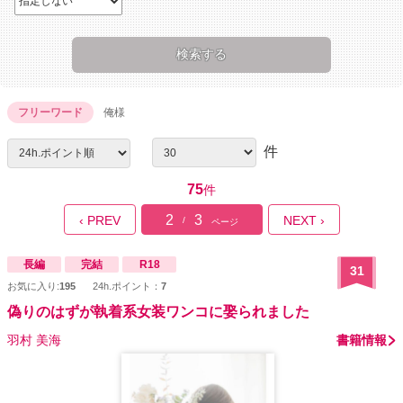
フリーワード
俺様
件
75
件
2
3
‹ PREV
NEXT ›
/
ページ
長編
完結
R18
31
お気に入り:
195
24h.ポイント：
7
偽りのはずが執着系女装ワンコに娶られました
羽村 美海
書籍情報