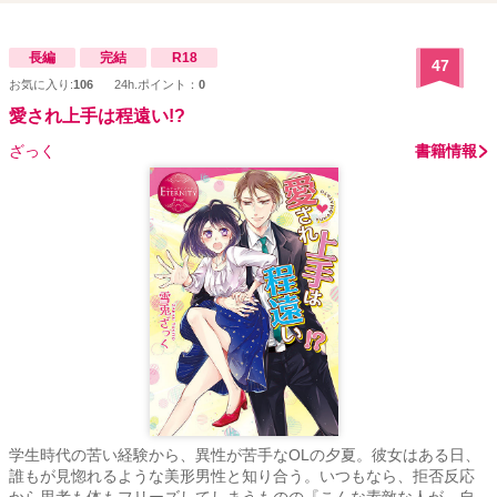
長編
完結
R18
47
お気に入り:
106
24h.ポイント：
0
愛され上手は程遠い!?
ざっく
書籍情報
学生時代の苦い経験から、異性が苦手なOLの夕夏。彼女はある日、
誰もが見惚れるような美形男性と知り合う。いつもなら、拒否反応
から思考も体もフリーズしてしまうものの『こんな素敵な人が、自