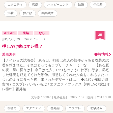
引き受ける事になった。 愛の無い生活のはずが峻の独占欲はエスカ
エタニティ
恋愛
ハッピーエンド
結婚
年の差
レートしていく。そんな彼には実は秘密があった。
溺愛
独占欲
契約結婚
ｼｮｰﾄｼｮｰﾄ
完結
なし
35
お気に入り:
33
24h.ポイント：
7
押しかけ嫁はオレ様!?
波奈海月
書籍情報
【ナイショの試着会】 ある日、郁美は恋人の彰伸からある衣装の試
着を頼まれた。それはとってもラブリーチャーミーな…… 【ある夏
の夜、星に誓うは】 今日は七夕。いつものように仕事に行き、帰宅
した郁美を迎えてくれた彰伸。用意してくれた夕食をこれもまたい
つものように食べた後、出されたデザートは…… ◆現代 / 俺様 / 御
曹司 / コスプレ / いちゃらぶ / エタニティブックス【押しかけ嫁はオ
レ様!?】番外編
文字数 10,307
| 最終更新日 2022.7.07
| 登録日 2017.3.18
御曹司
エタニティ
番外編
コスプレ
幼馴染み