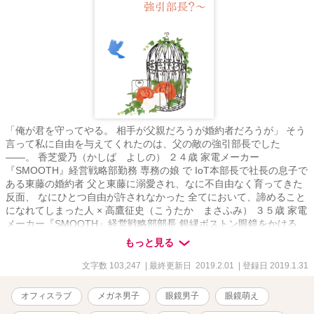
「俺が君を守ってやる。 相手が父親だろうが婚約者だろうが」 そう
言って私に自由を与えてくれたのは、父の敵の強引部長でした
――。 香芝愛乃（かしば よしの） ２４歳 家電メーカー
『SMOOTH』経営戦略部勤務 専務の娘 で IoT本部長で社長の息子で
ある東藤の婚約者 父と東藤に溺愛され、なに不自由なく育ってきた
反面、 なにひとつ自由が許されなかった 全てにおいて、諦めること
になれてしまった人 × 高鷹征史（こうたか まさふみ） ３５歳 家電
メーカー『SMOOTH』経営戦略部部長 銀縁ボストン眼鏡をかける、
人形のようにきれいな人 ただし、中身は俺様 革新的で社内の改革を
もっと見る
もくろむ 保守的な愛乃の父とは敵対している 口、悪い 態度、でかい
でも自分に正直な、真っ直ぐな男 × 東藤春熙（とうどう はるき）
文字数 103,247
| 最終更新日 2019.2.01
| 登録日 2019.1.31
２８歳 家電メーカー『SMOOTH』IoT本部長 社長の息子で次期社長
愛乃の婚約者 親の七光りもあるが、仕事は基本、できる人 優しい。
オフィスラブ
メガネ男子
眼鏡男子
眼鏡萌え
優しすぎて、親のプレッシャーが重荷 愛乃を過剰なまでに溺愛して