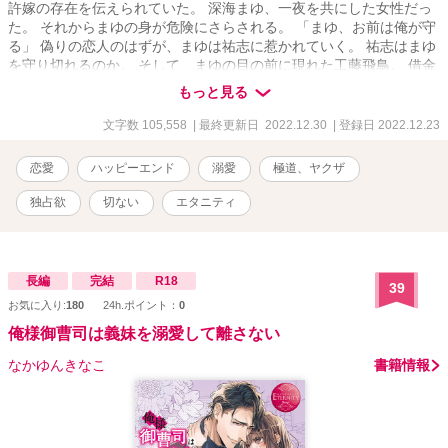
許嫁の存在を伝えられていた。 深海まゆ、一夜を共にした女性だっ
た。 それからまゆの身が危険にさらされる。 「まゆ、お前は俺が守
る」 偽りの恋人のはずが、まゆは祐志に惹かれていく。 祐志はまゆ
を守り切れるのか。 そして、まゆの目の前に現れた工藤飛鳥。 借金
の取り立てをする工藤組若頭。 「俺の女になれ」 工藤の言葉に首を
もっと見る
縦に振るも、過去のトラウマから身体を重ねることが出来ない。 そ
んなまゆに一目惚れをした工藤飛鳥。 そして、まゆも徐々に工藤の
文字数 105,558
| 最終更新日 2022.12.30
| 登録日 2022.12.23
優しさに惹かれ始める。 果たして、この恋のトライアングルはどう
なるのか。
恋愛
ハッピーエンド
溺愛
極道、ヤクザ
独占欲
切ない
エタニティ
長編
完結
R18
39
お気に入り:
180
24h.ポイント：
0
俺様御曹司は義妹を溺愛して離さない
なかゆんきなこ
書籍情報