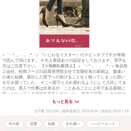
♪゜・*:.。. .。.:*・♪ 『いじわるドクター』のスピンオフですが単独
で読んで頂けます。 ※大人表現ありの設定をしております。苦手な
方はご注意下さい。 【※無断転載禁止】 ♪゜・*:.。. .。.:*・♪ 食品加
工会社、松岡フーズの品質管理部主任で次期社長の直樹は、腹違い
の弟と結婚、退社した部下への告げることなく散ってしまった想い
を引き摺っていた。 そこへ部下と入れ替わるようにして入社してき
たのは、美人で仕事は出来るが、ことあるごとに上司である直樹に
突っかかってくる超絶生意気な女だった。 素直で可愛いい女が好き
だった筈なのに……。 まさかこんなことになるなんて、思ってもい
もっと見る
なかった。 直樹に色々な受難が降りかかる？ そんな、ありえない
恋。 ＊焦れ焦れ大人の純愛story＊ 甘く切なくもどかしい不器用でハ
文字数 215,203
| 最終更新日 2020.9.04
| 登録日 2019.7.29
チャメチャな恋♪ 直樹と愛それぞれの視点で交互に展開しています。
♪゜・*:.。. .。.:*・♪ <松岡直樹･ﾏﾂｵｶﾅｵｷ>28歳 腹違いの弟に掻っ攫わ
年の差
恋愛
結婚
すれ違い
ハッピーエンド
れた恋を引きずった、ちょっと強引で俺様気質な御曹司