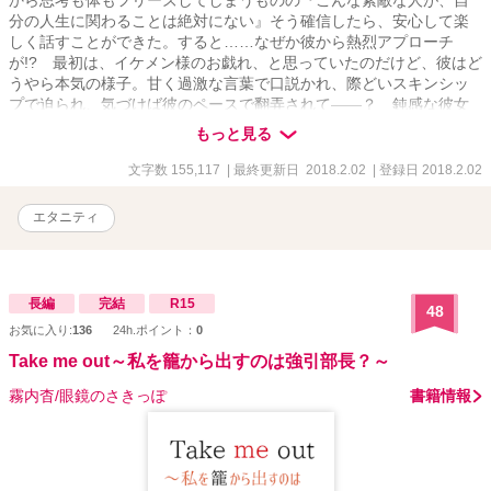
分の人生に関わることは絶対にない』そう確信したら、安心して楽
しく話すことができた。すると……なぜか彼から熱烈アプローチ
が!? 最初は、イケメン様のお戯れ、と思っていたのだけど、彼はど
うやら本気の様子。甘く過激な言葉で口説かれ、際どいスキンシッ
プで迫られ、気づけば彼のペースで翻弄されて――？ 鈍感な彼女
と俺様エリートの暴走☆らぶらぶストーリー。
もっと見る
文字数 155,117
| 最終更新日 2018.2.02
| 登録日 2018.2.02
エタニティ
長編
完結
R15
48
お気に入り:
136
24h.ポイント：
0
Take me out～私を籠から出すのは強引部長？～
霧内杳/眼鏡のさきっぽ
書籍情報