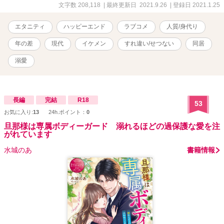
様御曹司。 「なんだ？ 真っ赤になって固まって、まるで処女だ
文字数 208,118
| 最終更新日 2021.9.26
| 登録日 2021.1.25
な」 「男に免疫がないなら、この俺がつけてやる」 ✧ある日突然特
殊能力持ちになった初心でうっかり者のパティシエールとある事情
エタニティ
ハッピーエンド
ラブコメ
人質/身代り
から女性不信?となった無愛想で傲慢で我儘な俺様御曹司のスイーツ
と亀が織りなす切な甘い恋✧ ※完結後に修正しましたが内容に変
年の差
現代
イケメン
すれ違い/せつない
同居
更はありません。 ※他視点あり。 ※第三部より大人表現が入る予定
です。章題に♡と表記します。 ※傲慢で俺様なヒーローなので強引
溺愛
だったり無理矢理な場面もあります。苦手な方はご注意ください。
※登場する人物、団体、グループの名称等全てフィクションです。
⚠「Reproduction is prohibited.(転載禁止)」 ✧魔法のiらんど様主
催、小説大賞＆コミック原作大賞、恋愛ファンタジー部門、一次選
長編
完結
R18
53
考通過✧ ✥21.1.25 連載開始21.06.28完結✥
お気に入り:
13
24h.ポイント：
0
旦那様は専属ボディーガード 溺れるほどの過保護な愛を注
がれています
水城のあ
書籍情報