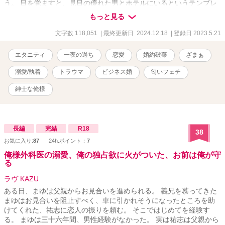
う。 目を覚ますと、見目の優れた男とホテルにいるというテンプレ
展開が待ち受けていたばかりか、紳士だとばかり思っていた男から
もっと見る
の予期せぬ変態発言により思いもよらない事態に……！ 数ヶ月後、
心機一転転職した穂乃香は、どういうわけか社長の第二秘書に抜擢
文字数 118,051
| 最終更新日 2024.12.18
| 登録日 2023.5.21
される。 驚きを隠せない穂乃香の前に社長として現れたのは、なん
と一夜を共にした、あの変態男だった。 しかも、穂乃香の醸し出す
エタニティ
一夜の過ち
恋愛
婚約破棄
ざまぁ
香りに一目惚れならぬ〝一嗅ぎ惚れ〟をしたという社長から、いき
なりプロポーズされて、〝業務の一環としてのビジネス婚〟に仕方
溺愛/執着
トラウマ
ビジネス婚
匂いフェチ
なく応じたはずが……､驚くほどの誠実さと優しさで頑なだった心を
蕩かされ、甘い美声と香りに惑わされ、時折みせるギャップと強引
紳士な俺様
さで熱く激しく翻弄されてーー 嗅覚に優れた紳士な俺様社長と男性
不信な生真面目秘書の遺伝子レベルで惹かれ合う極上のラブロマン
ス！ .。.:*・゜＋.。.:*・゜＋.。.:*・゜＋.。.:*・゜ ＊竹野内奏（タケ
ノウチカナタ）３２歳・働きたい企業ランキングトップを独占する
長編
完結
R18
38
大手総合電機メーカー「竹野内グループ」の社長・海外帰りの超絶
お気に入り:
87
24h.ポイント：
7
ハイスペックなイケメン御曹司・優れた嗅覚の持ち主 ＊葛城穂乃香
俺様外科医の溺愛、俺の独占欲に火がついた、お前は俺が守
（カツラギホノカ）２７歳・男性不信の生真面目秘書・過去のトラ
る
ウマから地味な装いを徹底している .。.:*・゜＋.。.:*・゜
＋.。.:*・゜＋.。.:*・゜ ※この作品はフィクションです。実在の人
ラヴ KAZU
物・団体とは一切関係ありません .｡.:*･ﾟ＋.｡.:*･ﾟ＋.｡.:*･ﾟ＋.｡.:*･ﾟ ✧
ある日、まゆは父親からお見合いを進められる。 義兄を慕ってきた
エブリスタ様にて初公開23.1.9✧
まゆはお見合いを阻止すべく、車に引かれそうになったところを助
けてくれた、祐志に恋人の振りを頼む。 そこではじめてを経験す
る。 まゆは三十六年間、男性経験がなかった。 実は祐志は父親から