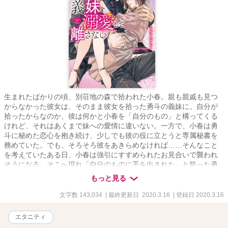
生まれたばかりの頃、別荘地の森で拾われた小春。親も親戚も見つ
からなかった彼女は、そのまま彼女を拾った勇斗の義妹に。自分が
拾ったからなのか、彼は何かと小春を「自分のもの」と構ってくる
けれど、それはあくまで妹への愛情に違いない。一方で、小春は勇
斗に秘めた恋心を抱き続け、少しでも彼の役に立とうと専属秘書を
務めていた。でも、そろそろ彼をあきらめなければ……そんなこと
を考えていたある日、小春は強引にすすめられたお見合いで襲われ
そうになる。そこへ現れ「自分のものに手を出された」と怒った勇
斗と一線を越えてしまい――!?
もっと見る
文字数 143,034
| 最終更新日 2020.3.16
| 登録日 2020.3.16
エタニティ