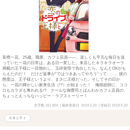
富樫一花、25歳。職業、カフェ店員――。楽しくも平凡な毎日を送
っていた一花の日常は、ある日一変した。来店したキラキラオーラ
満載の王子様に一目惚れし、玉砕覚悟で告白したら、なんとOKがも
らえたのだ！ だけど返事が“ではつきあってやろう”って……。彼の
態度は、王子様というより、まさに王様だった。そしてその日か
ら、一花の輝かしい家来生活（!?）が始まった！ 俺様総帥に、ココ
ロもカラダも奪われる!? クールな御曹司とほんわかカフェ店員の、
ちょっとえっちなハッピー・ラブストーリー！
文字数 161,904
| 最終更新日 2019.5.20
| 登録日 2019.5.20
エタニティ