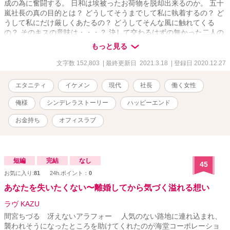
成の為に奮闘する。 日和は埃被ったお荷物を脱却出来るのか。 五十
嵐社長の真の目的とは？ どうしてそうまでして私に執着するの？ ど
うして私にだけ厳しくあたるの？ どうしてそんな風に触れてくる
の？ そのキスの意味は・・・？ 決して交わるはずの無かった二人の
人生が交差していく。 毎日を頑張っている全ての女性に捧げる、焦
もっと見る
れったい大人ラブストーリー。
文字数 152,803
| 最終更新日 2021.3.18
| 登録日 2020.12.27
エタニティ
イケメン
現代
社長
働く女性
俺様
シンデレラストーリー
ハッピーエンド
お金持ち
オフィスラブ
短編
完結
なし
45
お気に入り:
81
24h.ポイント：
0
あなたを失いたくない〜離婚してから気づく溢れる想い
ラヴ KAZU
間宮ちづる 冴えないアラフォー 人気のない路地に連れ込まれ、
襲われそうになったところを助けてくれたのが海堂コーポレーショ