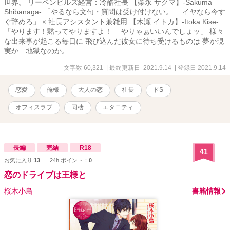
世界。 リーベンビルズ経営：冷酷社長 【柴永 サクマ】‐Sakuma
Shibanaga- 「やるなら文句・質問は受け付けない。 イヤなら今す
ぐ辞めろ」 × 社長アシスタント兼雑用 【木瀬 イトカ】-Itoka Kise-
「やります！黙ってやりますよ！ やりゃぁいいんでしょッ」 様々
な出来事が起こる毎日に 飛び込んだ彼女に待ち受けるものは 夢か現
実か…地獄なのか。
文字数 60,321
| 最終更新日 2021.9.14
| 登録日 2021.9.14
恋愛
俺様
大人の恋
社長
ドS
オフィスラブ
同棲
エタニティ
長編
完結
R18
41
お気に入り:
13
24h.ポイント：
0
恋のドライブは王様と
桜木小鳥
書籍情報