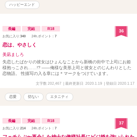
ハッピーエンド
長編
完結
R18
36
お気に入り:
340
24h.ポイント：
7
恋は、やさしく
美凪ましろ
失恋したばかりの彼女はひょんなことから新橋の街中で上司にお姫
様抱っこされ……!? ――俺様な美形上司と彼女とのじんわりとした
恋物語。 性描写の入る章には＊マークをつけています。
文字数 202,467
| 最終更新日 2020.1.19
| 登録日 2020.1.17
恋愛
切ない
エタニティ
長編
完結
R18
37
お気に入り:
214
24h.ポイント：
7
フェチらぶ〜再会した紳士な俺様社長にビジ婚を強いられた