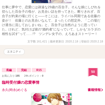
仕事に夢中で、恋愛には疎遠な29歳の百合子。そんな娘にしびれを
切らした百合子の母が、お見合い話を持ってきた。断りきれず、百
合子が約束の場に行くと――そこには、ライバル同期である佐藤の
姿が！ 佐藤とのお見合いなんて、まったくの想定外。「この場だ
け適当に流しておしまいね」と、百合子は当然のように思ってい
た。けれど、気付けば彼の“婚約者”になっていて、しかも“カラダの
相性を試す”って……!? ツンデレ女子の、えろあまストーリー！
文字数 161,421
| 最終更新日 2020.2.18
| 登録日 2020.2.18
エタニティ
長編
完結
R15
50
お気に入り:
185
24h.ポイント：
0
臨時受付嬢の恋愛事情
永久(時永)めぐる
書籍情報