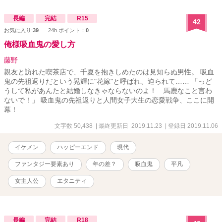
長編
完結
R15
42
お気に入り:
39
24h.ポイント：
0
俺様吸血鬼の愛し方
藤野
親友と訪れた喫茶店で、千夏を抱きしめたのは見知らぬ男性。 吸血
鬼の先祖返りだという晃輝に"花嫁"と呼ばれ、迫られて…… 「っど
うして私があんたと結婚しなきゃならないのよ！ 馬鹿なこと言わ
ないで！」 吸血鬼の先祖返りと人間女子大生の恋愛戦争、ここに開
幕！
文字数 50,438
| 最終更新日 2019.11.23
| 登録日 2019.11.06
イケメン
ハッピーエンド
現代
ファンタジー要素あり
年の差？
吸血鬼
平凡
女主人公
エタニティ
長編
完結
R18