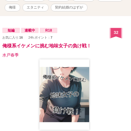
＋.｡.:*･ﾟ ※嘘ふらに登場する藤堂渉の息子がヒーローですが単独で
お読み頂けます。 ※ヒーロー視点あり ※通常よりソフトになる予定
俺様
エタニティ
契約結婚のはずが
ですが、TLです。設定上強引な展開もあるので閲覧にはご注意くだ
さい。 ※この作品はフィクションです。実在の人物・団体とは一切
関係ありません。 ※随時概要含め本文の改稿や修正等をしていま
す。 ※他サイトで完結済の中編です。 ✧連載期間22.12.25〜
短編
連載中
R18
32
23.1.4✧
お気に入り:
16
24h.ポイント：
7
俺様系イケメンに挑む地味女子の負け戦！
水戸春季