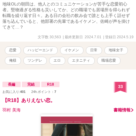
地味OLの朝田は、他人とのコミュニケーションが苦手な恋愛初心
者。堅物過ぎる性格も災いしてか、どの職場でも居場所を得られず
転職を繰り返す日々。ある日の会社の飲み会で誰とも上手く話せず
落ち込んでいると、他部署の先輩であるイケメン、佐崎が声を掛け
てきて…？
文字数 30,563
| 最終更新日 2024.7.01
| 登録日 2024.5.19
恋愛
ハッピーエンド
イケメン
日常
地味女子
俺様
ツンデレ
エロ
エタニティ
職場恋愛
長編
完結
R18
33
お気に入り:
401
24h.ポイント：
7
【R18】ありえない恋。
羽村 美海
書籍情報