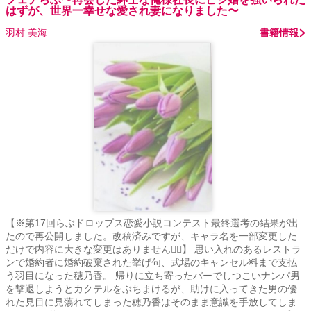
はずが、世界一幸せな愛され妻になりました〜
羽村 美海
書籍情報
【※第17回らぶドロップス恋愛小説コンテスト最終選考の結果が出
たので再公開しました。改稿済みですが、キャラ名を一部変更した
だけで内容に大きな変更はありません🙇‍♀️】 思い入れのあるレストラ
ンで婚約者に婚約破棄された挙げ句、式場のキャンセル料まで支払
う羽目になった穂乃香。 帰りに立ち寄ったバーでしつこいナンパ男
を撃退しようとカクテルをぶちまけるが、助けに入ってきた男の優
れた見目に見蕩れてしまった穂乃香はそのまま意識を手放してしま