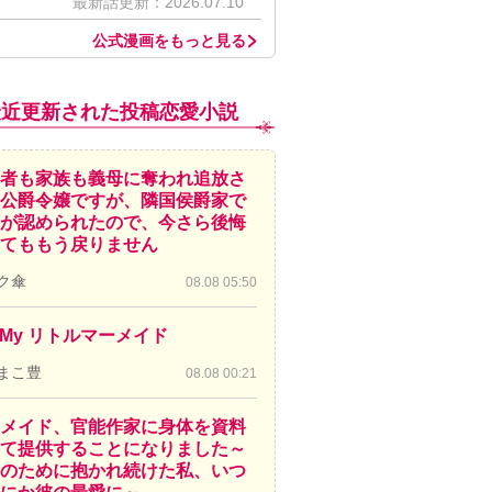
最新話更新：2026.07.10
公式漫画をもっと見る
最近更新された投稿恋愛小説
者も家族も義母に奪われ追放さ
公爵令嬢ですが、隣国侯爵家で
が認められたので、今さら後悔
てももう戻りません
ク傘
08.08 05:50
! My リトルマーメイド
まこ豊
08.08 00:21
メイド、官能作家に身体を資料
て提供することになりました～
のために抱かれ続けた私、いつ