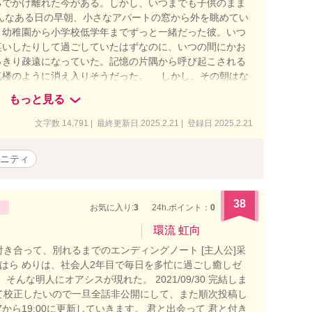
るでかけ離れた今がある。しかし、いつまでも子供のまま
んなある日の早朝、小さなアパートの窓から外を眺めてい
。幼稚園から小学校低学年までずっと一緒だった彼。いつ
笑いしたりして過ごしていたはずなのに、いつの間にかお
っきり疎遠になっていた。記憶の片隅から呼び起こされる
気楼のように消え入りそうだった。 しかし、その朝はな
から離れなかった。名前を思い出すと、胸に切なさとも懐
もっと見る
が生まれる。彼はいま、どこで何をしているのだろう。私
か、あるいはもう働いているのか—そんなことをぼんやり
文字数 14,791 | 最終更新日 2025.2.21 | 登録日 2025.2.21
る新しい生活の前に、地元へ一度帰省しようと決めた。特
。けれど、「あの場所」でなければ見つからない確かなも
ニティ
ない。自分の進路に対する迷いはもちろん、頭の片隅に残
び寄せるようでもあった。 あの日、もし私が違う道を選
がある。出会いはいつも偶然のようでいて、本当は必然な
38
は幾度となく選択を繰り返してきた。ここから先もきっと
お気に入り:
3
24h.ポイント：
0
択が重なり合い、私自身の物語を形作っていくのだ。 こ
環流 虹向
に戻り、もう一度自分を見つめ直していく物語。幼馴染と
き合って、別れるまでのエンディングノート [主人公]采
えるなんて、そのときの私はまだ知る由もなかった。
いはら めりは、社会人2年目で毎日を多忙に過ごし癒しゼ
、そんな明人にオアシスが現れた。 2021/09/30 完結しま
て校正したいので一旦全話非公開にして、また順次投稿し
/27から19:00に更新していきます。 君と出会って 君と付き