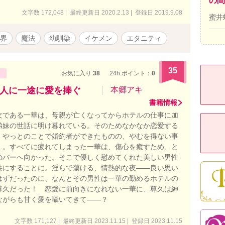
の間
文字数 172,048 | 最終更新日 2020.2.13 | 登録日 2019.9.08
蜜井
界
魔法
幼馴染
イケメン
エタニティ
35
お気に入り:
38
24h.ポイント：
0
人に一途に愛を捧ぐ
本郷アキ
書籍情報
女である一華は、母親が亡くなってからホテルの仕事に加
弟妹の世話に明け暮れている。そのためなかなか恋愛する
、やっとのことで婚約者ができたものの、やむを得ない事
…。すべてに疲れてしまった一華は、傷心を癒すため、と
のバーへ向かった。そこで優しく慰めてくれた美しい男性
共にすることに。淫らで蕩ける、情熱的な夜――良い思い
はずだったのに、なんとその男性は一華の勤めるホテルの
尊久だった！ 恋愛に前向きになれない一華に、尊久は紳
ながらも甘く愛を囁いてきて――？
文字数 171,127 | 最終更新日 2023.11.15 | 登録日 2023.11.15