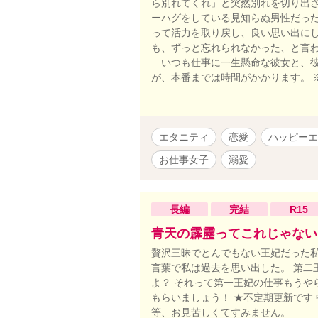
ら別れてくれ」と突然別れを切り出
ーハグをしている見知らぬ男性だっ
って活力を取り戻し、良い思い出に
も、ずっと忘れられなかった、と言
いつも仕事に一生懸命な彼女と、彼女
が、本番までは時間がかかります。 
エタニティ
恋愛
ハッピーエ
お仕事女子
溺愛
長編
完結
R15
青天の霹靂ってこれじゃない
贅沢三昧でとんでもない王妃だった私
言葉で私は過去を思い出した。 第二
よ？ それって第一王妃の仕事もうや
もらいましょう！ ★不定期更新です
等、お見苦しくてすみません。