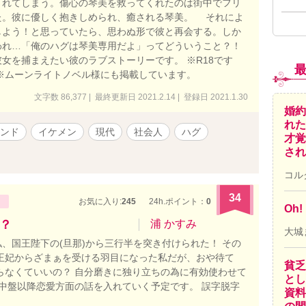
されてしまう。傷心の琴美を救ってくれたのは街中でフリ
た。彼に優しく抱きしめられ、癒される琴美。 それによ
しよう！と思っていたら、思わぬ形で彼と再会する。しか
われ…「俺のハグは琴美専用だよ」ってどういうこと？！
を捕まえたい彼のラブストーリーです。 ※R18です
※ムーンライトノベル様にも掲載しています。
文字数 86,377 | 最終更新日 2021.2.14 | 登録日 2021.1.30
婚約
れた
ンド
イケメン
現代
社会人
ハグ
才覚
され
コル
34
お気に入り:
245
24h.ポイント：
0
Oh
？
浦 かすみ
大城
、国王陛下の(旦那)から三行半を突き付けられた！ その
王妃からざまぁを受ける羽目になった私だが、おや待て
貧乏
らなくていいの？ 自分磨きに独り立ちの為に有効使わせて
とし
 中盤以降恋愛方面の話を入れていく予定です。 誤字脱字
資料