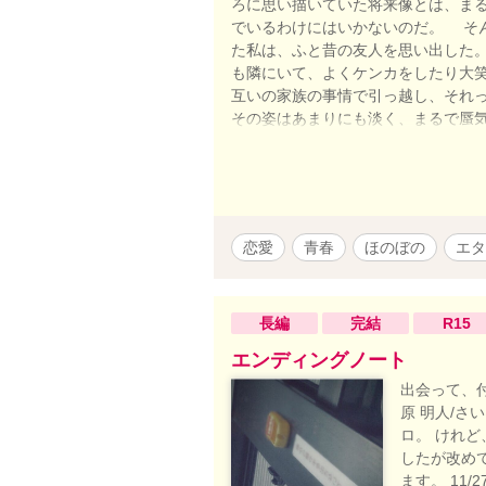
ろに思い描いていた将来像とは、ま
でいるわけにはいかないのだ。 そ
た私は、ふと昔の友人を思い出した
も隣にいて、よくケンカをしたり大
互いの家族の事情で引っ越し、それ
その姿はあまりにも淡く、まるで蜃
ぜかやけにその彼—奏太のことが頭
かしさともつかない、不思議な感情
と同じように大学生になっているの
と考えていた。 私は来月から始ま
に明確な理由があったわけではない
恋愛
青春
ほのぼの
エタ
のがあると信じたかったのかもしれ
るかすかな思い出が、次第に私を呼
んでいたら—そう考えてしまうこと
のかもしれない。今までの人生で私
長編
完結
R15
そうだろう。そしてそのすべての選
エンディングノート
れは、そんな私が「運命のあの日」
出会って、付
の再会が、私のこれからを大きく変
原 明人/さ
ロ。 けれど
したが改め
ます。 11