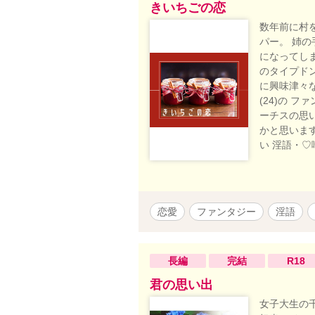
きいちごの恋
数年前に村
パー。 姉
になってし
のタイプド
に興味津々な
(24)の 
ーチスの思
かと思います
い 淫語・
恋愛
ファンタジー
淫語
長編
完結
R18
君の思い出
女子大生の