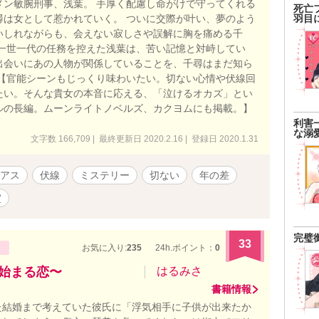
メン敏腕刑事、浅葉。 手厚く配慮し命がけで守ってくれる
死亡
尋は女として惹かれていく。 ついに交際が叶い、夢のよう
羽目
いしれながらも、会えない寂しさや誤解に胸を痛める千
、一世一代の任務を控えた浅葉は、苦い記憶と対峙してい
出会いにあの人物が関係していることを、千尋はまだ知ら
 【官能シーンもじっくり味わいたい。切ない心情や伏線回
たい。そんな貴女の本音に応える、「泣けるオカズ」とい
ルの長編。ムーンライトノベルズ、カクヨムにも掲載。】
利害
な溺
文字数 166,709 | 最終更新日 2020.2.16 | 登録日 2020.1.31
アス
伏線
ミステリー
切ない
年の差
賞
完璧
33
お気に入り:
235
24h.ポイント：
0
ら始まる恋〜
はるみさ
書籍情報
結婚まで考えていた彼氏に「浮気相手に子供が出来たか