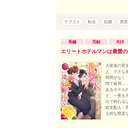
ラブコメ
転生
結婚
異世
長編
完結
R18
エリートホテルマンは最愛の
大家族の長
え、小さな
時間がなく
情で破局…
あるホテル
と、一夜を
出で終わる
総支配人・
士的な態度