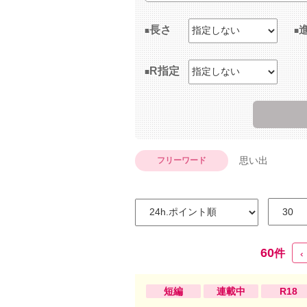
長さ
R指定
思い出
フリーワード
60
件
‹
短編
連載中
R18