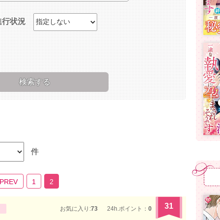
進行状況
件
 PREV
1
2
31
お気に入り:
73
24h.ポイント：
0