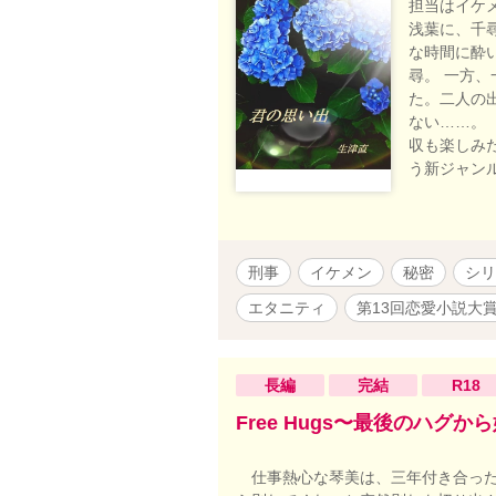
担当はイケ
浅葉に、千
な時間に酔
尋。 一方
た。二人の
ない……。
収も楽しみ
う新ジャン
刑事
イケメン
秘密
シリ
エタニティ
第13回恋愛小説大
長編
完結
R18
Free Hugs〜最後のハグか
仕事熱心な琴美は、三年付き合った