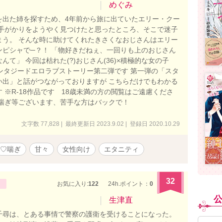
めぐみ
を出た姉を探すため、4年前から旅に出ていたエリー・クー
の手がかりをようやく見つけたと思ったところ、そこで迷子
まう。 そんな時に助けてくれたきさくなおじさんはエリー
ンピシャで─？！ 「物好きだねぇ、一回りも上のおじさん
んて」 今回は枯れた(?)おじさん(36)×積極的な女の子
ファンタジードエロラブストーリー第二弾です 第一弾の「スタ
い出」と話がつながっておりますが こちらだけでもわかる
 ※R-18作品です 18歳未満の方の閲覧はご遠慮くださ
♡喘ぎ等ございます、苦手な方はバックで！
文字数 77,828 | 最終更新日 2023.9.02 | 登録日 2020.10.29
♡喘ぎ
甘々
女性向け
エタニティ
32
お気に入り:
122
24h.ポイント：
0
生津直
千尋は、とある事情で警察の護衛を受けることになった。