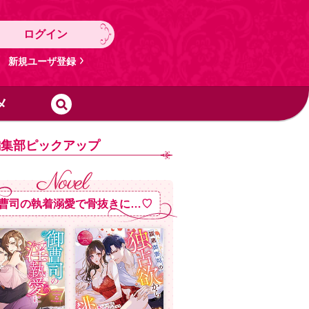
ログイン
新規ユーザ登録
メ
編集部ピックアップ
曹司の執着溺愛で骨抜きに…♡