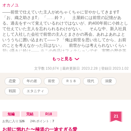
オカノユ
――前世で仕えていた主人がめちゃくちゃに甘やかしてきます⁉︎
「お、織之助さま⁉︎」 「……鈴？」 土屋鈴には前世の記憶があ
る。過去をすべて覚えているわけではないが、約400年前に小姓とし
て仕えていた主人を忘れられるわけがない。 そんな中、新入社員
として入社した会社で前世の主人とまさかの再会。あれよあれよと
いううちに囲い込まれて――？ 「俺は前世を思い出してから、お前
のことを考えなかった日はない」 前世からは考えられないくらい
甘い囁きに鈴は―― ※この作品はフィクションです。実際の歴史等
とは異なる部分が多々あります。（時代考証ガバガバですので、フ
もっと見る
ァンタジーとしてお読みください） ※R18作品ですので、お読みの
際はご注意ください。 ※流血表現があります。
文字数 150,674
| 最終更新日 2023.2.28
| 登録日 2023.1.02
恋愛
年の差
前世
Ｒ１８
現代
溺愛
戦国
エタニティ
短編
完結
R18
21
お気に入り:
126
24h.ポイント：
7
お前に惚れた〜極道の一途すぎる愛