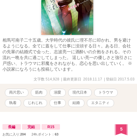
相馬可南子二十五歳。大学時代の彼氏に理不尽に叩かれ、男を避け
るようになる。全てに蓋をして仕事に没頭する日々。ある日、会社
の先輩の結婚式で会った、志波亮一に酒酔いの介抱をされる。その
流れ一晩を共に過ごしてしまった。 逞しい亮一の優しさと強引さに
戸惑い、トラウマに邪魔をされながも、恋心を思い出していく。 ※
小説家になろうにも投稿しています。
文字数 514,928
| 最終更新日 2018.11.17
| 登録日 2017.5.03
両片思い
筋肉
溺愛
現代日本
トラウマ
執着
じれじれ
仕事
結婚
エタニティ
長編
完結
R15
5
お気に入り:
204
24h.ポイント：
63