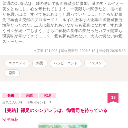
普通のOL春花は、姉の誘いで仮面舞踏会に参加。謎の男・ルイと一
夜をともにし、心を奪われてしまう。一夜限りの関係だと、彼の香
りを思い出に、すべてを忘れようと思っていた……。ところが勤務
先で再会＆突然のプロポーズ！ ルイの正体は大企業の御曹司蒼沼
海翔だったのだ。二人は惹かれあいながらも素直になれず、すれ違
う日々が続いてしまう。さらに春花の長年の夢だったカフェ開業も
現実味が帯びてきて……？ 愛も夢も諦めない、大人の切ない純愛
ストーリー。
文字数 121,003
| 最終更新日 2026.5.18
| 登録日 2026.5.18
エタニティ
溺愛
ハッピーエンド
イケメン
恋愛
長編
完結
R18
13
お気に入り:
42
24h.ポイント：
7
【完結】裸足のシンデレラは、御曹司を待っている
安里海花