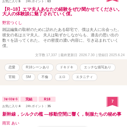
お気に入り:
6
24h.ポイント：
63
【R−18】エマ夫人あなたの経験をぜひ聞かせてください。
大人の体験談に魅了されていく僕。
野宮つくし
雑誌編集の取材のために訪れたある邸宅で、僕は夫人に出会った。
彼女の名はエマ夫人。 夫人は恥ずかしながらも、過去の思い出の
数々を語ってくれた。 その密度の濃い内容に、引き込まれていく
僕。
文字数 17,337
| 最終更新日 2026.7.30
| 登録日 2025.6.24
恋愛
R18シーンあり
ドキドキ
エッチな描写あり
官能
SM
不倫
エロ
エタニティ
ｼｮｰﾄｼｮｰﾄ
完結
R18
7
お気に入り:
4
24h.ポイント：
35
新幹線，シルクの檻 ―移動空間に響く，制服たちの秘め事
雨宮 あい