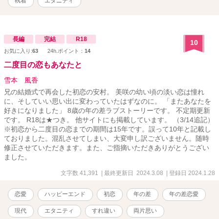
執着
エタニティ
長編
完結
R18
10
お気に入り:
63
24h.ポイント：
14
二度目の恋もあなたと
雪本 風香
兄の結婚式で再会した初恋の安村。 美咲の幼い頃の淡い恋は憧れ
に、そしていい思い出に変わっていたはずなのに。 「またあなたを
好きになりました」 8歳の年の差ラブストーリーです。 不定期更新
です。 R18は★つき。 他サイトにも掲載しています。 （3/14追記）
※初恋から二度目の恋までの期間は15年です。誤って10年と記載し
ておりました。混乱させてしまい、大変申し訳ございません。随時
修正させていただきます。また、ご指摘いただきありがとうござい
ました。
文字数 41,391
| 最終更新日 2024.3.08
| 登録日 2024.1.28
恋愛
ハッピーエンド
初恋
年の差
年の差恋愛
現代
エタニティ
すれ違い
両片思い