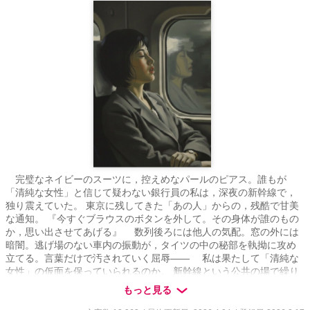
完璧なネイビーのスーツに，控えめなパールのピアス。誰もが
「清純な女性」と信じて疑わない銀行員の私は，深夜の新幹線で，
独り震えていた。 東京に残してきた「あの人」からの，残酷で甘美
な通知。 『今すぐブラウスのボタンを外して。その身体が誰のもの
か，思い出させてあげる』 数列後ろには他人の気配。窓の外には
暗闇。逃げ場のない車内の振動が，タイツの中の秘部を執拗に攻め
立てる。言葉だけで汚されていく屈辱—— 私は果たして「清純な
女性」の仮面を保っていられるのか。 新幹線という公共の場で繰り
広げられる，静かなる絶頂の記録。
もっと見る