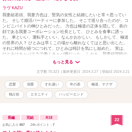
ラヴ KAZU
我妻組若頭、我妻力也は、堅気の女性と結婚したいと常々思ってい
た。 そして婚活パーティーに参加した。 そこで巡り合ったのが、コ
ンビニバイトの榊ひとみだった。 力也は極道の正体を隠して、表の
顔である我妻コーポレーション社長として、 ひとみを食事に誘っ
た。 車といい、運転手といい、なんかおかしい。 もしかして、極道
の世界の人？ ひとみは早くこの場から離れなくてはと思い出した。
それに時間が経つにつれて、ひとみは時計を気にし始めた。 実は、
ひとみはキャバクラで働くキャバ嬢だった。 しかも、我妻組管轄の
店だ。 そうとは知らない力也はひとみにいきなりプロポーズをす
もっと見る
る。 過去の恋愛にトラウマがあるひとみは力也の言葉を信じられな
い。 (我妻さんが極道だったら、年齢詐称がバレる、堅気の人でも、
文字数 70,323
| 最終更新日 2024.3.27
| 登録日 2024.3.21
私がキャバ嬢だなんて言えない) ひとみはタクシーを呼んでもらっ
た。 タクシーが発進する直前、力也はひとみにキスをした。 「俺は
恋愛
溺愛
すれ違い
年の差
極道、ヤクザ
諦めない、ひとみと結婚する」 タクシーは暗闇の中、走り出した。
独占欲
エタニティ
ハッピーエンド
長編
完結
R18
22
お気に入り:
957
24h.ポイント：
7