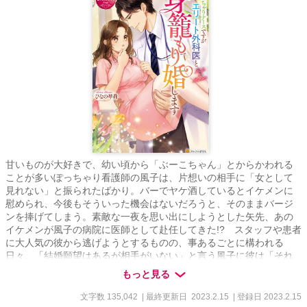
甘いものが大好きで、幼い頃から「ぶーこちゃん」とからかわれる
ことが多いぽっちゃり看護師の風子は、片想いの相手に「女として
見れない」と振られたばかり。バーでヤケ酒しているとイケメンに
慰められ、今後もそういった機会はないだろうと、そのままバージ
ンを捧げてしまう。素敵な一夜を思い出にしようとした矢先、あの
イケメンが風子の病院に医師として赴任してきた!? スタッフや患者
に大人気の彼から逃げようとするものの、事あるごとに構われる
日々。「結婚願望はあるが相手がいない」と言う風子に彼は「それ
なら目の前に適任者がいる」と迫ってきて――皆には秘密の溺あま
もっと見る
交際スタート！
文字数 135,042
| 最終更新日 2023.2.15
| 登録日 2023.2.15