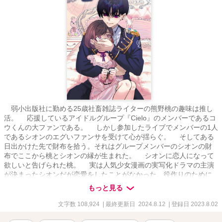
弱小出版社に勤める25歳社畜雑誌ライターの熊野桃の趣味は推し
活。 応援しているアイドルグループ『Cielo』のメンバーであるコ
ウくんの大ファンである。 しかし参加したライブでメンバーの1人
であるシオンのエグいファンサを受けて心が揺らぐ。 そしてある
日出かけた先で財布を拾う。それはグループメンバーのシオンの財
布でここから桃とシオンの縁が生まれた。 シオンに恋人になって
欲しいと告げられた桃。 実は人気少女漫画の実写化ドラマの主演
が決まったシオンだが恋愛をしたことがなかった。役作りのために
信頼できる女性と恋人ごっこをしたいと桃に申し出たのだ。 桃
もっと見る
は悩むが推しであるコウとの縁ができる事とシオンの押しに負けて
付き合う事を決意する。 現役高校生とは思えないほどのシオンの
文字数 108,924
| 最終更新日 2024.8.12
| 登録日 2023.8.02
スパダリっぷりに桃はときめくと同時に9歳年下の男の子と付き合う
事に罪悪感を感じていた。ついに桃はシオンに別れを告げるがシオ