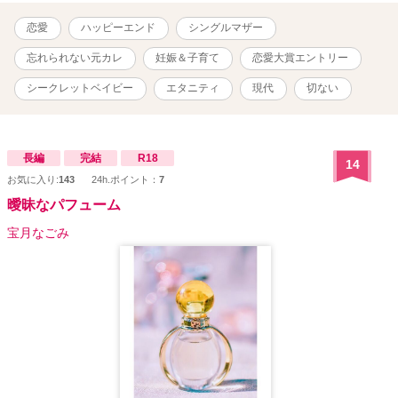
付き記憶を取り戻してもらいたいと思い出の場所をめぐる。そんな
ある日、道に飛び出した遥香を直哉が車で轢きそうになる。幸い事
恋愛
ハッピーエンド
シングルマザー
故にならなったが、ショックで直哉の記憶が戻る。想いを伝え合
い、直哉と子供の対面を果たし、ぎこちないながらも家族の形を模
忘れられない元カレ
妊娠＆子育て
恋愛大賞エントリー
索する。大好きな沖縄を離れて東京に行く事をためらうが前を向い
て歩むと決心する。 テーマは家族の形 安里遥香 29歳 シングルマ
シークレットベイビー
エタニティ
現代
切ない
ザー 柏木直哉 32歳 Kロジスティクス副社長 城間陽太 27歳 遥
香の幼馴染 信用金庫勤務 表紙イラストは、自作です。
長編
完結
R18
14
お気に入り:
143
24h.ポイント：
7
曖昧なパフューム
宝月なごみ