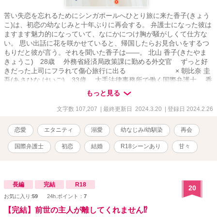
苦い失恋を忘れるためにシンガポールへひとり旅に来た香子(きょう
こ)は、初恋の幼なじみと十年ぶりに再会する。 弁護士になった彼は
ますます魅力的になっていて、なにかにつけ胸が騒がしくて仕方な
い。 思い出話に花を咲かせていると、帰国したらお見合いをするつ
もりだと彼が言う。それを聞いた香子は――。 北山 香子(きたやま
きょうこ) 28歳 外務省経済局政策課に勤める外交官 ずっと好
きだった上司にフラれて傷心旅行に出る × 朝比奈 圭
吾(あさひな けいご) 33歳 大手法律事務所で働く国際弁護士 香
子の幼なじみで初恋相手 「折角だから確かめてみるか？」 「お
もっと見る
まえのことを振ったやつのことなんて、すぐに忘れさせてやる」
「おまえの夢、俺が叶えてやるよ」 「私は一度だって〝兄〟だな
文字数 107,207
| 最終更新日 2024.3.20
| 登録日 2024.2.26
んて思ったことない」 恋愛を飛ばして夫婦となったの幼なじみ同
士の、『ご都合婚』から始まるラブストーリー。 ★☆★『エリート
恋愛
エタニティ
溺愛
幼なじみ/幼馴染
再会
外交官の極上執愛』のスピンオフ☆★☆ 単独でも読めます。 ＊＊＊
＊＊＊＊＊＊＊＊＊＊＊＊ ※予告なくＲシーンが入ることがありま
国際弁護士
初恋
結婚
R18シーンあり
甘々
す。閲覧は自己責任でお願いします。(該当章にはタイトルに「***」
をつけています) ※他サイトからの転載。 ※この物語はフィクショ
ンです。登場する人物・団体・名称等は架空であり、実在のものと
は関係ありません。 ※無断転載・AI学習禁止
長編
完結
R18
20
お気に入り:
59
24h.ポイント：
7
【完結】前世の主人が離してくれません⁉︎