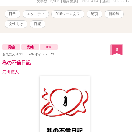
文字数 13,963
| 最終更新日 2026.4.04
| 登録日 2026.2.17
日常
エタニティ
R18シーンあり
絶頂
新幹線
女性向け
官能
長編
完結
R18
8
お気に入り:
31
24h.ポイント：
21
私の不倫日記
幻田恋人