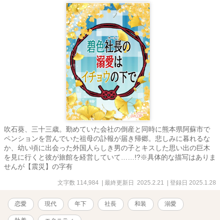
吹石葵、三十三歳。勤めていた会社の倒産と同時に熊本県阿蘇市で
ペンションを営んでいた祖母の訃報が届き帰郷。悲しみに暮れるな
か、幼い頃に出会った外国人らしき男の子とキスした思い出の巨木
を見に行くと彼が旅館を経営していて……!?※具体的な描写はありま
せんが【震災】の字有
文字数 114,984
| 最終更新日 2025.2.21
| 登録日 2025.1.28
恋愛
現代
年下
社長
和装
溺愛