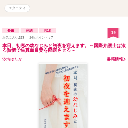
エタニティ
長編
完結
R18
19
お気に入り:
253
24h.ポイント：
7
本日、初恋の幼なじみと初夜を迎えます。～国際弁護士は滾
る熱情で生真面目妻を陥落させる～
汐埼ゆたか
書籍情報