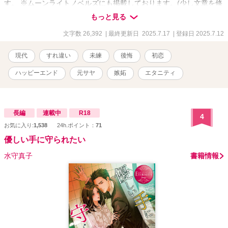
す。 ※ムーンライトノベルズにも掲載しております。(少し文章を修
正したものをこちらに載せてます) ※2〜3万字程度のお話ですので、
もっと見る
サラッと読んでいただけたらなと思います！
文字数 26,392
| 最終更新日 2025.7.17
| 登録日 2025.7.12
現代
すれ違い
未練
後悔
初恋
ハッピーエンド
元サヤ
嫉妬
エタニティ
長編
連載中
R18
4
お気に入り:
1,538
24h.ポイント：
71
優しい手に守られたい
水守真子
書籍情報