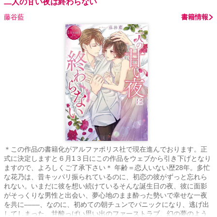
二人の甘い夜は終わらない
藤谷藍
書籍情報
＊この作品の書籍化がアルファポリス社で現在進んでおります。正
式に決定しますと６月1３日にこの作品をウェブから引き下げとなり
ますので、よろしくご了承下さい＊ 年齢＝恋人いない歴28年。多忙
な花乃は、昔キッパリ振られているのに、初恋の彼がずっと忘れら
れない。いまだに彼を想い続けているそんな誕生日の夜、彼に面影
がそっくりな男性と出会い、夢心地のまま酔った勢いで幸せな一夜
を共に––––、なのに、初めての朝チュンでパニックになり、逃げ出
してしまった。甘酸っぱい思い出のファーストラブ。幻の夢のよう