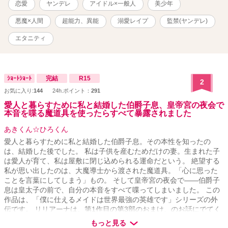
恋愛
ヤンデレ
アイドル×一般人
美少年
ンは絶対に嫌だと言い張り、所有するタワマンの最上階の1室に桃を
誘拐する。 「俺、桃さんのことずーっと好きだったよ。また俺から
悪魔×人間
超能力、異能
溺愛レイプ
監禁(ヤンデレ)
離れようとするなんて酷い人。今度こそ一緒にいようね。たっぷり
愛してあげる」 ミステリアスなヤンデレ美少年アイドル×限界ドル
エタニティ
オタOLのコメディ時々ファンタジーホラーなヤンデレラブストーリ
ーです。 ※のついているタイトルは性描写表現があります。 BAD
ルートはシオンの過去編終了から分岐してます。 ハッピールートは
桃の思い出からそのままお読みください。BADエンドルートはこれ
ｼｮｰﾄｼｮｰﾄ
完結
R15
2
から更新していきます ムーンライトノベルスにも同じものを連載
お気に入り:
144
24h.ポイント：
291
しています。
愛人と暮らすために私と結婚した伯爵子息、皇帝宮の夜会で
本音を喋る魔道具を使ったらすべて暴露されました
あきくん☆ひろくん
愛人と暮らすために私と結婚した伯爵子息。その本性を知ったの
は、結婚した後でした。 私は子供を産むためだけの妻。生まれた子
は愛人が育て、私は屋敷に閉じ込められる運命だという。 絶望する
私が思い出したのは、大魔導士から渡された魔道具。「心に思った
ことを言葉にしてしまう」もの。 そして皇帝宮の夜会で――伯爵子
息は皇太子の前で、自分の本音をすべて喋ってしまいました。 この
作品は、「僕に仕えるメイドは世界最強の英雄です」シリーズの外
伝です。 リリアーナは、第1作目の第3部のおまけ、のお話にでてく
る子爵令嬢です。
もっと見る