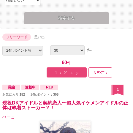
フリーワード
思い出
件
60
件
1
2
NEXT ›
/
ページ
長編
連載中
R18
1
お気に入り:
152
24h.ポイント：
305
現役DKアイドルと契約恋人〜超人気イケメンアイドルの正
体は執着ストーカー？！
べーこ