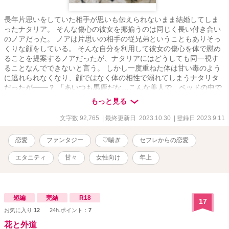
長年片思いをしていた相手が思いも伝えられないまま結婚してしま
ったナタリア。 そんな傷心の彼女を揶揄うのは同じく長い付き合い
のノアだった。 ノアは片思いの相手の従兄弟ということもありそっ
くりな顔をしている。 そんな自分を利用して彼女の傷心を体で慰め
ることを提案するノアだったが、ナタリアにはどうしても同一視す
ることなんでできないと言う。 しかし一度重ねた体は甘い毒のよう
に逃れられなくなり、顔ではなく体の相性で溺れてしまうナタリタ
だったが───？ 「あいつも馬鹿だな…こんな美人で、ベッドの中で
は可愛い女に好かれて、それに気付かないなんてよォ…まぁだから
もっと見る
こそ俺が今楽しめてるんだがな」 遊び半分のようなノアも実は複雑
な過去があって、関係が深くなるたび少しずつ紐解かれていくのだ
文字数 92,765
| 最終更新日 2023.10.30
| 登録日 2023.9.11
が… ファンタジー色薄めですが、他作品のファンタジードエロスト
ーリーシリーズの第5弾です。 世界観が繋がっており、今回は特に
恋愛
ファンタジー
♡喘ぎ
セフレからの恋愛
「スターチスの思い出」と密接に関わっているのでこちらも読んで
いただけると世界観が分かりやすいかと思います ※R-18作品です
エタニティ
甘々
女性向け
年上
18歳未満の方の閲覧はご遠慮ください 淫語・♡喘ぎ等ございます、
苦手な方はバックで！
短編
完結
R18
17
お気に入り:
12
24h.ポイント：
7
花と外道