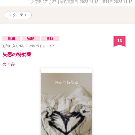
文字数 171,127
| 最終更新日 2023.11.15
| 登録日 2023.11.15
エタニティ
短編
完結
R18
16
お気に入り:
56
24h.ポイント：
7
失恋の特効薬
めぐみ