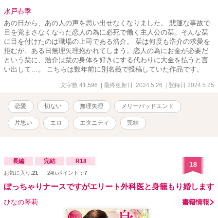
水戸春季
あの日から、あの人の声を思い出せなくなりました。 悲運な事故で
目を覚まさなくなった恋人の為に必死で働く主人公の栞。そんな栞
に目を付けたのは職場の上司である浩介。 栞は何度も浩介の求愛を
拒むが、ある日無理矢理抱かれてしまう。恋人の為にお金が必要だ
という栞に、浩介は栞の身体を好きにする代わりに大金を払うと言
い出して…。 こちらは数年前に別名義で投稿していた作品です。
文字数 41,596
| 最終更新日 2024.5.26
| 登録日 2024.5.25
恋愛
切ない
無理矢理
メリーバッドエンド
片思い
エロ
エタニティ
完結
長編
完結
R18
18
お気に入り:
21
24h.ポイント：
7
ぽっちゃりナースですがエリート外科医と身籠もり婚します
ひなの琴莉
書籍情報