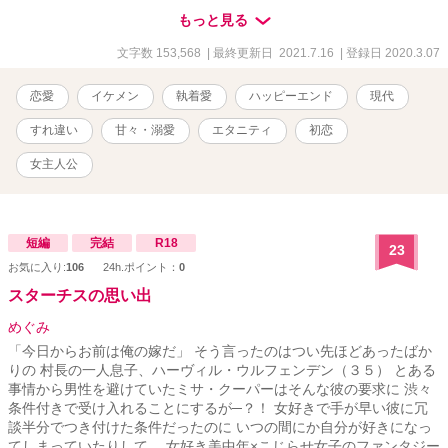
なセカンドラブ。優しい彼には逢うたびに心を持っていかれる。今
もっと見る
も昔も、過剰なほど甘やかされるけど、この歳になって相変わらず
な子供扱いも！ そして極甘で強引な彼のペースに、花乃はみるみ
文字数 153,568
| 最終更新日 2021.7.16
| 登録日 2020.3.07
る絡め取られて……⁈ ちょっぴり個性派、花乃の初恋胸キュンラブ
です。
恋愛
イケメン
執着愛
ハッピーエンド
現代
すれ違い
甘々・溺愛
エタニティ
初恋
女主人公
短編
完結
R18
23
お気に入り:
106
24h.ポイント：
0
スターチスの思い出
めぐみ
「今日からお前は俺の嫁だ」 そう言ったのはつい先ほどあったばか
りの 村長の一人息子、ハーヴィル・ウルフェンデン（３５） とある
事情から男性を避けていたミサ・クーパーはそんな彼の要求に 渋々
条件付きで受け入れることにするが─？！ 女好きで手が早い彼に冗
談半分でつき付けた条件だったのに いつの間にか自分が好きになっ
てしまっていたりして… 女好き美中年×こじらせ女子のファンタジー