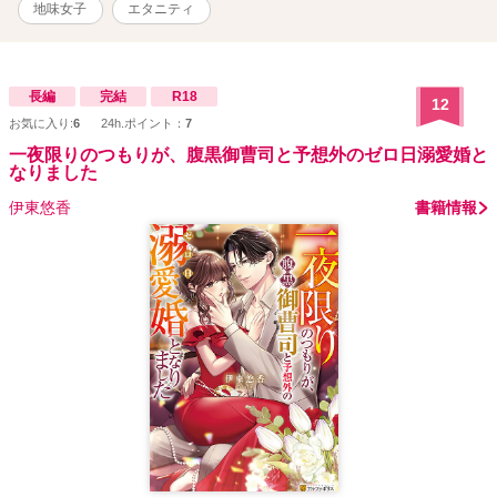
地味女子
エタニティ
長編
完結
R18
12
お気に入り:
6
24h.ポイント：
7
一夜限りのつもりが、腹黒御曹司と予想外のゼロ日溺愛婚と
なりました
伊東悠香
書籍情報