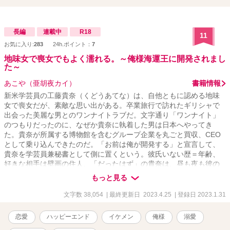
長編
連載中
R18
11
お気に入り:
283
24h.ポイント：
7
地味女で喪女でもよく濡れる。～俺様海運王に開発されまし
た～
あこや（亜胡夜カイ）
書籍情報
新米学芸員の工藤貴奈（くどうあてな）は、自他ともに認める地味
女で喪女だが、素敵な思い出がある。卒業旅行で訪れたギリシャで
出会った美麗な男とのワンナイトラブだ。文字通り「ワンナイト」
のつもりだったのに、なぜか貴奈に執着した男は日本へやってき
た。貴奈が所属する博物館を含むグループ企業を丸ごと買収、CEO
として乗り込んできたのだ。「お前は俺が開発する」と宣言して、
貴奈を学芸員兼秘書として側に置くという。彼氏いない歴＝年齢、
好きな相手は壁画の住人、「だったはず」の貴奈は、昼も夜も彼の
執着に翻弄され、やがて体が応えるように……
もっと見る
文字数 38,054
| 最終更新日 2023.4.25
| 登録日 2023.1.31
恋愛
ハッピーエンド
イケメン
俺様
溺愛