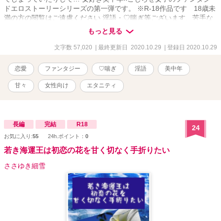
ドエロストーリーシリーズの第一弾です。 ※R-18作品です 18歳未
満の方の閲覧はご遠慮ください 淫語・♡喘ぎ等ございます、苦手な
方はバックで！
もっと見る
文字数 57,020
| 最終更新日 2020.10.29
| 登録日 2020.10.29
恋愛
ファンタジー
♡喘ぎ
淫語
美中年
甘々
女性向け
エタニティ
長編
完結
R18
24
お気に入り:
55
24h.ポイント：
0
若き海運王は初恋の花を甘く切なく手折りたい
ささゆき細雪