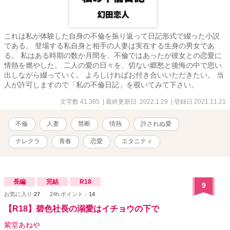
これは私が体験した自身の不倫を振り返って日記形式で綴った小説
である。 登場する私自身と相手の人妻は実在する生身の男女であ
る。 私はある時期の数か月間を、不倫ではあったが彼女との恋愛に
情熱を燃やした。 二人の愛の日々を、切ない郷愁と後悔の中で思い
出しながら綴っていく。 よろしければお付き合いいただきたい。 当
人が許可しますので「私の不倫日記」を覗いてみて下さい。
文字数 41,385
| 最終更新日 2022.1.29
| 登録日 2021.11.21
不倫
人妻
禁断
情熱
許されぬ愛
テレクラ
青春
恋愛
エタニティ
長編
完結
R18
9
お気に入り:
27
24h.ポイント：
14
【R18】碧色社長の溺愛はイチョウの下で
紫堂あねや