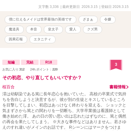
文字数 3,336
| 最終更新日 2026.3.15
| 登録日 2026.3.15
僕に仕えるメイドは世界最強の英雄です
ざまぁ
令嬢
魔道具
本音
皇太子
愛人
クズ男
因果応報
エタニティ
短編
完結
R18
3
お気に入り:
312
24h.ポイント：
220
その初恋、やり直してもいいですか？
桜百合
書籍情報
澪は幼馴染である篤に長年恋心を抱いていた。 高校の卒業式で気持
ちを告白しようと決意するが、彼が別の生徒とキスしているところ
を目撃してしまい、初恋はあっけなく終わりを迎える。 ショックと
気まずさから篤との関わりを一切断ち、大学卒業後は看護師として
働き始めた澪。 あの日の苦い思い出は忘れたはずなのに、篤と偶然
の再会を果たしてしまう。 ※大きな事件などはありません。若さゆ
えのすれ違いがメインのお話です。 Rシーンにはマークをつけま