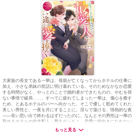
大家族の長女である一華は、母親が亡くなってからホテルの仕事に
加え、小さな弟妹の世話に明け暮れている。そのためなかなか恋愛
する時間がなく、やっとのことで婚約者ができたものの、やむを得
ない事情で破局……。すべてに疲れてしまった一華は、傷心を癒す
ため、とあるホテルのバーへ向かった。そこで優しく慰めてくれた
美しい男性と、一夜を共にすることに。淫らで蕩ける、情熱的な夜
――良い思い出で終わるはずだったのに、なんとその男性は一華の
勤めるホテルの総支配人・尊久だった！ 恋愛に前向きになれない
一華に、尊久は紳士的な態度ながらも甘く愛を囁いてきて――？
もっと見る