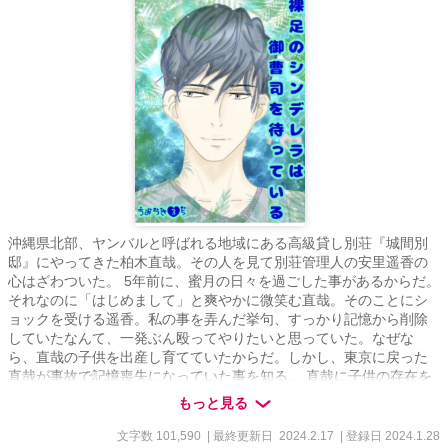
沖縄県北部、ヤンバルと呼ばれる地域にある高級貸し別荘『城間別
邸』にやってきた柏木直哉。その人を見て別荘管理人の安里遥香の
心はざわついた。 5年前に、蜜月の日々を過ごした事があるからだ。
それなのに「はじめまして」と爽やかに微笑む直哉。そのことにシ
ョックを受ける遥香。私の事を弄んだ挙句、すっかり記憶から削除
していたなんて、一発ぶん殴ってやりたいと思っていた。なぜな
ら、直哉の子供を出産し育てていたからだ。しかし、東京に戻った
直哉が事故で記憶喪失になっていた事を知る。 直哉に子供の存在を
告げたいと思う一方で知られたら親権争いで取られてしまうのでは
もっと見る
ないかと言い出せずにいた所、幼馴染で年下だが頼りになる陽太に
告白をされる。幸せな家族の形とは？悩む遥香。直哉への想いに気
文字数 101,590
| 最終更新日 2024.2.17
| 登録日 2024.1.28