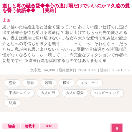
癒しと毒の融合愛◆◆心の逃げ場だけでいいのか？久遠の愛
を誓う物語◆◆ 【完結】
まぁ
思い描いた結婚生活とは全く違っていた あまりの酷い仕打ちに逃げ
出す紗栄子を待ち受ける運命は？ 救い上げてもらった先で愛される
も、過去は簡単に切り離せない… 彼女を大きな愛情で包み込む龍之
介と組への背信もが彼女を襲う… 「…っく…っ…それならっ…だっ
たら…私が何も思い出せないくらいっ…憂鬱で苦痛過ぎる時間の記
憶がなくなるくら…ぃ…壊して…」 ※完全なフィクションで作者の
妄想です※ ※違法行為を奨励するものではありません※
文字数 164,090
| 最終更新日 2024.10.09
| 登録日 2024.10.02
恋愛
溺愛
若頭
極道
エタニティ
不遇ヒロイン
大人の男
大人の恋愛
ハッピーエンド
結婚
短編
連載中
R18
6