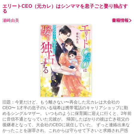
エリートCEO（元カレ）はシンママを息子ごと娶り独占す
る
瀬崎由美
書籍情報
旧題：今更だけど、もう離さない〜再会した元カレは大会社の
CEO〜 1才半の息子のいる瑞希は携帯電話のキャリアショップに勤
めるシングルマザー。 いつものように保育園に迎えに行くと、2年前
に音信不通となっていた元彼が。 帰国したばかりの彼は亡き祖父の
後継者となって、大会社のCEOに就任していた。 ずっと連絡出来な
かったことを謝罪され、これからは守らせて下さいと求婚され戸惑