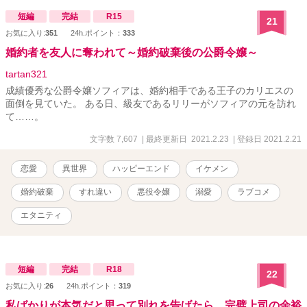
短編
完結
R15
21
お気に入り:
351
24h.ポイント：
333
婚約者を友人に奪われて～婚約破棄後の公爵令嬢～
tartan321
成績優秀な公爵令嬢ソフィアは、婚約相手である王子のカリエスの
面倒を見ていた。 ある日、級友であるリリーがソフィアの元を訪れ
て……。
文字数 7,607
| 最終更新日 2021.2.23
| 登録日 2021.2.21
恋愛
異世界
ハッピーエンド
イケメン
婚約破棄
すれ違い
悪役令嬢
溺愛
ラブコメ
エタニティ
短編
完結
R18
22
お気に入り:
26
24h.ポイント：
319
私ばかりが本気だと思って別れを告げたら、完璧上司の余裕