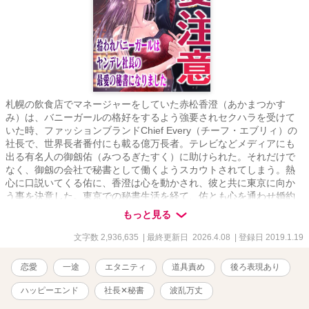
札幌の飲食店でマネージャーをしていた赤松香澄（あかまつかす
み）は、バニーガールの格好をするよう強要されセクハラを受けて
いた時、ファッションブランドChief Every（チーフ・エブリィ）の
社長で、世界長者番付にも載る億万長者。テレビなどメディアにも
出る有名人の御劔佑（みつるぎたすく）に助けられた。それだけで
なく、御劔の会社で秘書として働くようスカウトされてしまう。熱
心に口説いてくる佑に、香澄は心を動かされ、彼と共に東京に向か
う事を決意した。東京での秘書生活を経て、佑とも心を通わせ婚約
し、お互いの両親とも挨拶をする。いざ彼の母方の実家であるドイ
もっと見る
ツに向かうとそこで香澄に災いが降りかかり――？ 佑の従兄であ
る奔放な双子・アロイスとクラウスにも振り回される日々。帰国し
文字数 2,936,635
| 最終更新日 2026.4.08
| 登録日 2019.1.19
たかと思えば会社内でのいびりがあり、落ち着いたかと思えばまた
新たなトラブルに巻き込まれて――？ いちゃいちゃしながら世界
恋愛
一途
エタニティ
道具責め
後ろ表現あり
を回りつつ、ヒロインの香澄が色んなトラブルに遭い、二人で乗り
越えてゆく大長編です。 ※ 未熟な挿絵もついております。 ※ ム
ハッピーエンド
社長✕秘書
波乱万丈
ーンライトノベルス様、エブリスタ様にも投稿させて頂いておりま