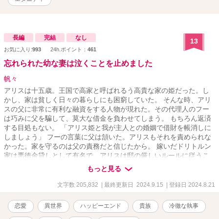
長編
完結
なし
13
お気に入り:
993
24h.ポイント：
461
忘れられた幼な妻は泣くことを止めました
帆々
アリスは十五歳。王国で高家と呼ばれるう高貴な家の姫だった。し
かし、家は貧しく日々の暮らしにも困窮していた。 そんな時、アリ
スの父に非常に有利な融資をする人物が現れた。その代理人のフー
は巧みに父を騙して、莫大な借金を負わせてしまう。 もちろん返済
する目処もない。 「アリス姫と我が主人との婚姻で借財を帳消しに
しましょう」 フーの言葉に父は頷いた。アリスもそれを責められな
かった。家を守るのは父の責務だと信じたから。 嫁いだドリトルン
家は悪徳金貸しとして有名で、アリスは邸の厳しいルールに従うこ
とになる。フーは彼女を監視し自由を許さない。そんな中、夫の愛
もっと見る
人が邸に迎え入れることを知る。彼女は庭の隅の離れ住まいを強い
られているのに。アリスは嘆き悲しむが、フーに強く諌められてう
文字数 205,832
| 最終更新日 2024.9.15
| 登録日 2024.8.21
なだれて受け入れた。 「ご実家への援助はご心配なく。ここでの悪
くないお暮らしも保証しましょう」 そういう経緯を仲良しのはとこ
恋愛
異世界
ハッピーエンド
貴族
冷徹な執事
に打ち明けた。晩餐に招かれ、久しぶりに心の落ち着く時間を過ご