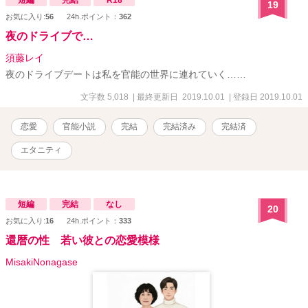
短編
完結
R18
19
れたおもちゃで極上の絶頂を与えられるご褒美タイム 。 理人の与え
お気に入り:
56
24h.ポイント：
362
る「飴と鞭」に、結衣の心と身体は彼なしでは生きられないほど依
存していく 。 しかし、この完璧な家政夫には、結衣の知らない“裏
夜のドライブで…
の顔”があった――。 なぜ彼は、結衣のすべてをそこまで知り尽くし
須藤レイ
ているのか？ 時折見せる、ただの家政夫とは思えないほどの狂気的
な執着愛と独占欲。そして、会社に新しく就任した若き敏腕社長と
夜のドライブデートは私を官能の世界に連れていく……
の奇妙な共通点……。 冷徹な仮面の下に隠された彼の本当の目的と
文字数 5,018
| 最終更新日 2019.10.01
| 登録日 2019.10.01
は！？ 愛が重すぎる謎のスパダリによる、逃げ場のない極上溺愛調
教ライフが幕を開ける！
恋愛
官能小説
完結
完結済み
完結済
エタニティ
短編
完結
なし
20
お気に入り:
16
24h.ポイント：
333
還暦の性 若い彼との恋愛模様
MisakiNonagase