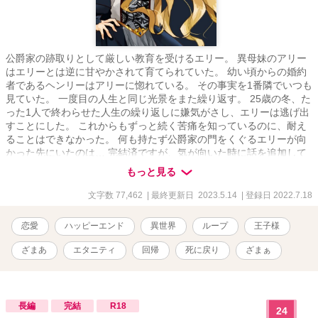
公爵家の跡取りとして厳しい教育を受けるエリー。 異母妹のアリー
はエリーとは逆に甘やかされて育てられていた。 幼い頃からの婚約
者であるヘンリーはアリーに惚れている。 その事実を1番隣でいつも
見ていた。 一度目の人生と同じ光景をまた繰り返す。 25歳の冬、た
った1人で終わらせた人生の繰り返しに嫌気がさし、エリーは逃げ出
すことにした。 これからもずっと続く苦痛を知っているのに、耐え
ることはできなかった。 何も持たず公爵家の門をくぐるエリーが向
かった先にいたのは… 完結済ですが、気が向いた時に話を追加して
います。
もっと見る
文字数 77,462
| 最終更新日 2023.5.14
| 登録日 2022.7.18
恋愛
ハッピーエンド
異世界
ループ
王子様
ざまあ
エタニティ
回帰
死に戻り
ざまぁ
長編
完結
R18
24