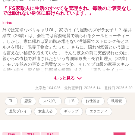
『ドS家政夫に生活のすべてを管理され、毎晩のご褒美なし
では眠れない身体に躾けられています。』
kirisu
外では完璧なバリキャリOL、家ではゴミ屋敷のズボラ女子！？ 桜井
結衣（26歳）は、会社では容姿端麗で頼られるクールビューティー
。しかし、家に帰れば足の踏み場もない汚部屋でストロング缶とス
ルメを嗜む「限界干物女」だった 。さらに、隠れM気質という誰に
も言えない秘密を抱えていた 。 そんな彼女の前に突然現れたのは、
親からの依頼で派遣されたという専属家政夫・長谷川理人（32歳）
。モデル並みの容姿に完璧なスーツ姿、そしてプロ級の家事スキル
を持つ彼は、瞬く間に汚部屋を綺麗にする 。 「家政夫サイコー！ 一
生養ってほしい」とすっかり気を抜いた結衣だったが、理人の手に
もっと見る
よってベッドの下に隠していた『ピンク色のローター』や『マニア
ックなSM官能本』が発掘されてしまう 。 顔から火が出るほど羞恥
文字数 104,036
| 最終更新日 2026.6.14
| 登録日 2026.5.20
に震える結衣に対し、理人は冷徹な敬語で『３つの生活ルール』を
突きつける 。「ルールを破った悪い子には……そのおもちゃで『躾
TL
恋愛
スパダリ
ドS
お仕置き
執着愛
（お仕置き）』をさせていただきます」 靴下を脱ぎっぱなしにした
罰として、理人の長い脚の上にうつ伏せに乗せられ、自らの手で下
羞恥プレイ
女主人公
ギャップ
エタニティ
着を下ろさせられる屈辱的なお尻ペンペン 。腸に溜まった悪いもの
を洗い流すという名目で、逃げ場のない羞恥心と排泄感をコントロ
ールされる「浄化の儀式（浣腸）」 。厳しすぎるお仕置きのあと
は、「よくできました」と別人のように甘く抱きしめられ、発掘さ