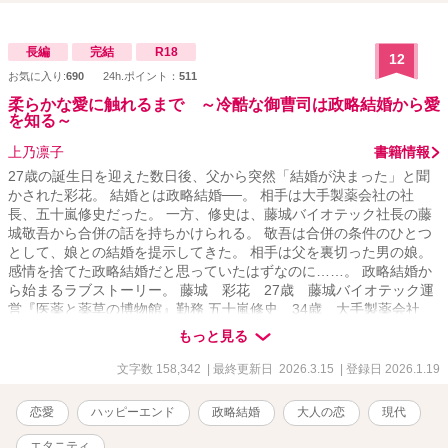
す。 ※ ラブシーン（程度の強弱はありますが、こちらで甘い雰囲
気と判断した箇所）には☆を、挿絵のついている回には※をつけて
います。香澄が少し可哀想な目に遭う回は、★をつけます。 ※ 表
長編
完結
R18
12
紙はニジジャーニーを使用しました。
お気に入り:
690
24h.ポイント：
511
柔らかな愛に触れるまで ～冷酷な御曹司は政略結婚から愛
を知る～
上乃凛子
書籍情報
27歳の誕生日を迎えた数日後、父から突然「結婚が決まった」と聞
かされた彩花。 結婚とは政略結婚──。 相手は大手製薬会社の社
長、五十嵐修史だった。 一方、修史は、藤城バイオテック社長の藤
城敬吾から合併の話を持ちかけられる。 敬吾は合併の条件のひとつ
として、娘との結婚を提示してきた。 相手は父を裏切った男の娘。
感情を捨てた政略結婚だと思っていたはずなのに……。 政略結婚か
ら始まるラブストーリー。 藤城 彩花 27歳 藤城バイオテック運
営『医薬と薬草の博物館』勤務 五十嵐修史 34歳 大手製薬会社
IGS製薬 代表取締役社長CEO ※この物語はフィクションです。登場
もっと見る
する人物・団体・名称等は架空であり、実在のものとは関係ありま
せん。
文字数 158,342
| 最終更新日 2026.3.15
| 登録日 2026.1.19
恋愛
ハッピーエンド
政略結婚
大人の恋
現代
エタニティ