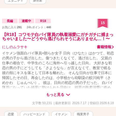
エタニティ
身分差
長編
連載中
R18
15
お気に入り:
291
24h.ポイント：
440
【R18】コワモテ白バイ隊員の執着溺愛にガチガチに捕まっ
ちゃいました〜どうやら逃げられそうにありません…！〜
にしのムラサキ
書籍情報
イケメン強面白バイ隊員×朗らか女子 日向（ひなた）はかつて、初恋
の男の子から逃げ出した。傷つきたくなくて、逃げ出した。 父親の
仕事の都合で、中学生のころに海外へ引っ越した日向。 大好きな初
恋の男の子にどうしても「さようなら」が言えなくて、教室で眠る
彼の頬にキスを落として日本を離れた。 そんな日向が仕事で日本に
帰国したその日、再会したのは、小学校から幼馴染の鮫川純平（さ
めかわ じゅんぺい）。 彼は、日向の初恋の男の子だった。 白バイ
隊員になっていた純平に助けられた日向は、純平の執着溺愛に絡め
取られ、気がつけば逃げ出せなくなっていて。 怒っていると思って
もっと見る
いた。 あんなキス、嫌だったのかなって。 なのに……。 「俺、お前
が好きすぎてお前以外じゃ勃たないんだ」 「ちゃんと死ぬまで責任
文字数 50,231
| 最終更新日 2026.7.17
| 登録日 2026.6.18
とってくれよな。可愛い、大好きな日向」 ──どろっどろの溺愛は、
あのデッドボールから始まった。 の、かも。 ※鮫川兄弟シリーズ最
恋愛
ハッピーエンド
イケメン
職業男子