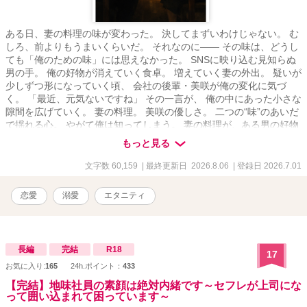
ある日、妻の料理の味が変わった。 決してまずいわけじゃない。 む
しろ、前よりもうまいくらいだ。 それなのに―― その味は、どうし
ても「俺のための味」には思えなかった。 SNSに映り込む見知らぬ
男の手。 俺の好物が消えていく食卓。 増えていく妻の外出。 疑いが
少しずつ形になっていく頃、 会社の後輩・美咲が俺の変化に気づ
く。 「最近、元気ないですね」 その一言が、 俺の中にあった小さな
隙間を広げていく。 妻の料理。 美咲の優しさ。 二つの“味”のあいだ
で揺れる心。 やがて俺は知ってしまう。 妻の料理が、ある男の好物
と完全に一致していることを。 そして気づく。 秘密を抱えているの
もっと見る
は、妻だけではないということに――。 互いに何も言わないまま、
それでも同じ食卓に座り続ける夫婦。 これは、 真実を語らないまま
文字数 60,159
| 最終更新日 2026.8.06
| 登録日 2026.7.01
微笑む二人の物語。
恋愛
溺愛
エタニティ
長編
完結
R18
17
お気に入り:
165
24h.ポイント：
433
【完結】地味社員の素顔は絶対内緒です～セフレが上司にな
って囲い込まれて困っています～