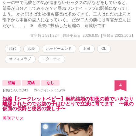
シーの中で元彼との気が進まないセックスの話などをしていると、
部長が自分としてみるか？と尋ねワンナイトラブの関係になってし
まう。 かと思えば出社後も部長は求めてきて、二人はただの上司と
部下から本当の恋人になっていく。 だが二人の前には障害が立ちは
だかり……。 ※ 過去に投稿した短編の、連載版です
文字数 1,591,324
| 最終更新日 2026.8.05
| 登録日 2023.10.21
現代
恋愛
ハッピーエンド
上司
OL
オフィスラブ
エタニティ
短編
完結
なし
4
お気に入り:
1,613
24h.ポイント：
1,762
短編【シークレットベビー】契約結婚の初夜の後でいきなり
離縁されたのでお腹の子はひとりで立派に育てます 〜銀の
仮面の侯爵と秘密の愛し子〜
美咲アリス