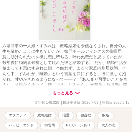
六条商事の一人娘・すみれは、政略結婚を余儀なくされ、自分の人
生を諦めたように生きていたが、御門ホールディングスの御曹司・
慧に助けられたのを機に恋に堕ちる。叶わぬ恋だと思っていたが、
数年後に婚約者候補として現れた彼と結婚する。 だが、結婚生活が
始まっても慧はすみれに指一本触れず、まるで家庭内別居状態。そ
んな中、すみれが『離婚』という言葉を口にすると、彼に激しく抱
かれ、甘やかされるようになって――？ 「あんまり可愛いことを言
うな。見境なく抱いて、壊しそうになるから」 元華族・経営難に陥
っている六条商事の社長令嬢 六条すみれ(24)
もっと見る
Sumire Rokujo × 御門ホールディン
グス御曹司・取締役副社長 御門慧(32)
文字数 148,326
| 最終更新日 2026.7.09
| 登録日 2026.6.12
Kei Mikado *・゜:.゜・*:.。..。.:*・゜・*:.。.
.。.:*・゜゜・* .。.:*.。.:*・゜ 愛されなくても、愛している人と結婚
エタニティ
政略結婚
溺愛
独占欲
嫉妬
したかった .。.:*・゜:. .。.:*・゜゜・**・゜゜・*:.。..。.:*・゜・
*:.。. .:*:. ＼不器用な両片想い夫婦のじれったい恋／ ＊執筆期間＊
ハッピーエンド
御曹司
R18シーンあり
大人の恋
2026/3/30～2026/6/7 ＊アルファポリス＊ 2026/6/12〜2026/7/9 ※