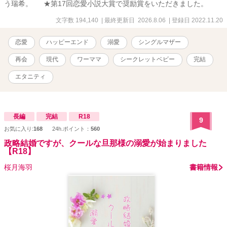
う瑞希。 ★第17回恋愛小説大賞で奨励賞をいただきました。
文字数 194,140
| 最終更新日 2026.8.06
| 登録日 2022.11.20
恋愛
ハッピーエンド
溺愛
シングルマザー
再会
現代
ワーママ
シークレットベビー
完結
エタニティ
長編
完結
R18
9
お気に入り:
168
24h.ポイント：
560
政略結婚ですが、クールな旦那様の溺愛が始まりました
【R18】
桜月海羽
書籍情報