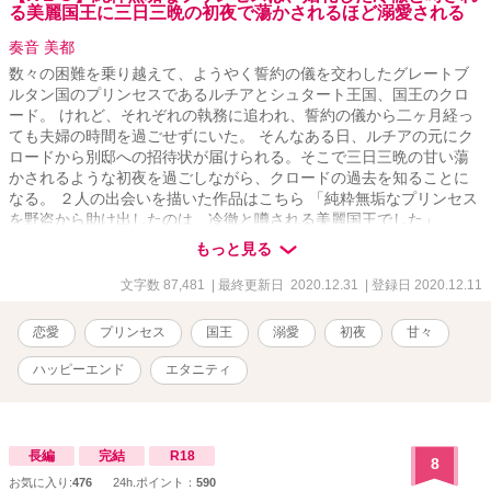
る美麗国王に三日三晩の初夜で蕩かされるほど溺愛される
奏音 美都
数々の困難を乗り越えて、ようやく誓約の儀を交わしたグレートブ
ルタン国のプリンセスであるルチアとシュタート王国、国王のクロ
ード。 けれど、それぞれの執務に追われ、誓約の儀から二ヶ月経っ
ても夫婦の時間を過ごせずにいた。 そんなある日、ルチアの元にク
ロードから別邸への招待状が届けられる。そこで三日三晩の甘い蕩
かされるような初夜を過ごしながら、クロードの過去を知ることに
なる。 ２人の出会いを描いた作品はこちら 「純粋無垢なプリンセス
を野盗から助け出したのは、冷徹と噂される美麗国王でした」
https://www.alphapolis.co.jp/novel/702276663/443443630 ２人の誓
もっと見る
約の儀を描いた作品はこちら 「純粋無垢なプリンセスは、冷徹と噂
される美麗国王と誓約の儀を結ぶ」
文字数 87,481
| 最終更新日 2020.12.31
| 登録日 2020.12.11
https://www.alphapolis.co.jp/novel/702276663/183445041
恋愛
プリンセス
国王
溺愛
初夜
甘々
ハッピーエンド
エタニティ
長編
完結
R18
8
お気に入り:
476
24h.ポイント：
590