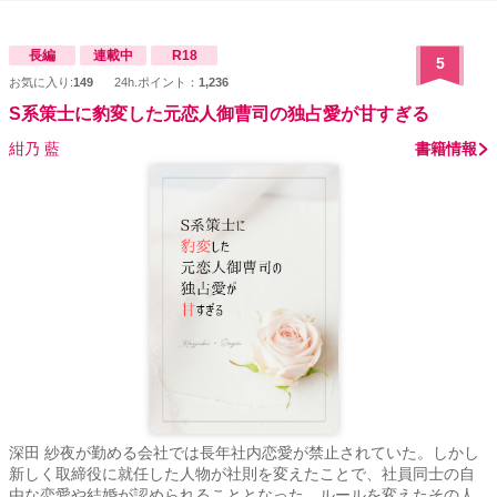
長編
連載中
R18
5
お気に入り:
149
24h.ポイント：
1,236
S系策士に豹変した元恋人御曹司の独占愛が甘すぎる
紺乃 藍
書籍情報
深田 紗夜が勤める会社では長年社内恋愛が禁止されていた。しかし
新しく取締役に就任した人物が社則を変えたことで、社員同士の自
由な恋愛や結婚が認められることとなった。ルールを変えたその人