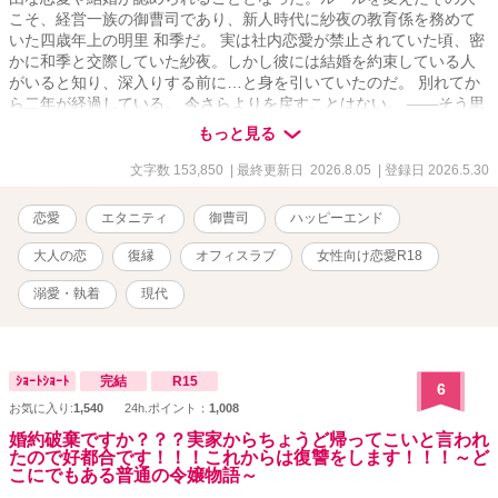
こそ、経営一族の御曹司であり、新人時代に紗夜の教育係を務めて
いた四歳年上の明里 和季だ。 実は社内恋愛が禁止されていた頃、密
かに和季と交際していた紗夜。しかし彼には結婚を約束している人
がいると知り、深入りする前に…と身を引いていたのだ。 別れてか
ら二年が経過している。 今さらよりを戻すことはない。 ――そう思
っていたのに。 「もう社内恋愛は禁止じゃない。これで俺たちは、
もっと見る
堂々と付き合えるだろ？」 優しかったはずの和季が、甘くみだら
に、そしてなぜか意地悪に紗夜に迫ってきて……!? ◇ 書けたら投
文字数 153,850
| 最終更新日 2026.8.05
| 登録日 2026.5.30
稿、のまったり不定期です ◇ 設定はすべてフィクションです。実際
の人物・企業・団体には一切関係ございません ◇ Rシーンのあるお
恋愛
エタニティ
御曹司
ハッピーエンド
話にはサブタイトルに「◆」を表記しています ◇ 表紙はCanvaさま
で作成いたしました
大人の恋
復縁
オフィスラブ
女性向け恋愛R18
溺愛・執着
現代
ｼｮｰﾄｼｮｰﾄ
完結
R15
6
お気に入り:
1,540
24h.ポイント：
1,008
婚約破棄ですか？？？実家からちょうど帰ってこいと言われ
たので好都合です！！！これからは復讐をします！！！～ど
こにでもある普通の令嬢物語～