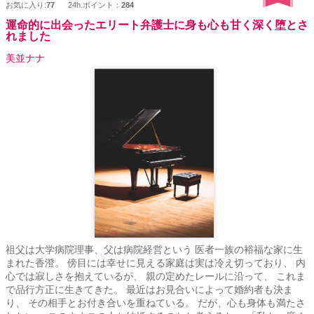
お気に入り:
77
24h.ポイント：
284
運命的に出会ったエリート弁護士に身も心も甘く深く堕とさ
れました
美並ナナ
祖父は大学病院理事、父は病院経営という 医者一族の裕福な家に生
まれた香澄。 傍目には幸せに見える家庭は実は冷え切っており、 内
心では寂しさを抱えているが、 親の定めたレールに沿って、 これま
で品行方正に生きてきた。 最近はお見合いによって婚約者も決ま
り、 その相手とお付き合いを重ねている。 だが、心も身体も満たさ