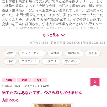
営も財務も商談も黙って支え続けてきた公爵令嬢クラリッサ。 しか
し継母の策略によって「冷酷な令嬢」の汚名を着せられ、婚約者は
義妹へ乗り換え、父からも追放を言い渡されてしまう。 誰も知らな
かった。 名門公爵家を支えていたのが、実はクラリッサ一人だった
ということを。 新天地である隣国侯爵家では、その卓越した商才と
交渉力を正当に評価され、領地改革や事業を次々と成功へ導くクラ
リッサ。 やがて冷静で誠実な侯爵レオンハルトにも大切に想われ、
初めて「必要とされる幸せ」を知っていく。 一方、彼女を失った公
もっと見る
爵家では経営も人心も崩壊。 義母は社交界から見放され、義妹は栄
光を失い、元婚約者はようやく自分が捨てたものの大きさに気づく
文字数 34,588
| 最終更新日 2026.8.06
| 登録日 2026.8.03
が――。 「あなたが必要だったのは、私ではなく私の仕事でしょ
う？」 もう遅い。 これは、すべてを奪われた令嬢が、自らの教養・
恋愛
ハッピーエンド
異世界
婚約破棄
ざまぁ
商才・人脈だけで幸せを掴み、彼女を見下した者たちが"後悔"という
最大のざまぁを味わう、痛快異世界恋愛ストーリー。
日常
エタニティ
ラブコメ
すれ違い
短編
完結
なし
2
お気に入り:
733
24h.ポイント：
6,304
捨てたのはあなたです。今さら取り戻せません
斉藤めめめ