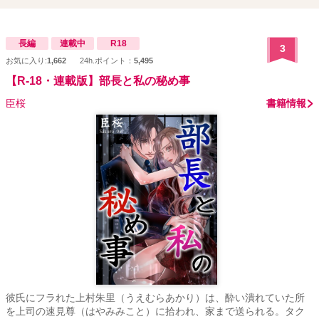
長編
連載中
R18
3
お気に入り:
1,662
24h.ポイント：
5,495
【R-18・連載版】部長と私の秘め事
臣桜
書籍情報
彼氏にフラれた上村朱里（うえむらあかり）は、酔い潰れていた所
を上司の速見尊（はやみみこと）に拾われ、家まで送られる。タク