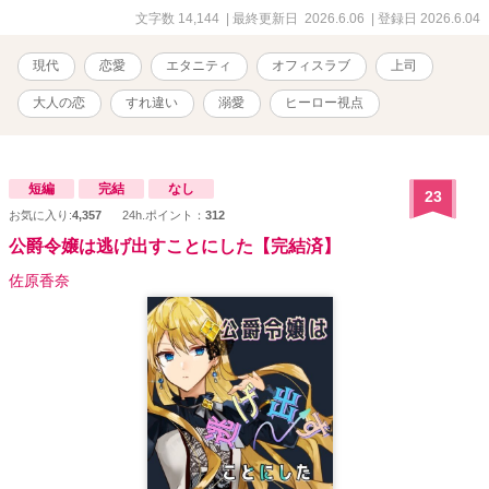
文字数 14,144
| 最終更新日 2026.6.06
| 登録日 2026.6.04
現代
恋愛
エタニティ
オフィスラブ
上司
大人の恋
すれ違い
溺愛
ヒーロー視点
短編
完結
なし
23
お気に入り:
4,357
24h.ポイント：
312
公爵令嬢は逃げ出すことにした【完結済】
佐原香奈