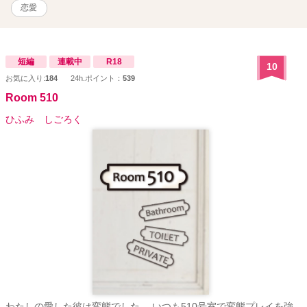
こちらの作品は、ベリーズカフェ・エブリスタ（本名義・Rシーン少
恋愛
なめ）でも公開中です。
短編
連載中
R18
10
お気に入り:
184
24h.ポイント：
539
Room 510
ひふみ しごろく
わたしの愛した彼は変態でした。 いつも510号室で変態プレイを強