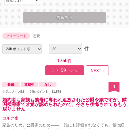
フリーワード
恋愛
件
1750
件
1
59
NEXT ›
/
ページ
長編
連載中
なし
1
お気に入り:
432
24h.ポイント：
31,578
婚約者も家族も義母に奪われ追放された公爵令嬢ですが、隣
国侯爵家で才覚が認められたので、今さら後悔されてももう
戻りません
コルク傘
家族のため、公爵家のため――。 誰にも評価されなくても、領地経