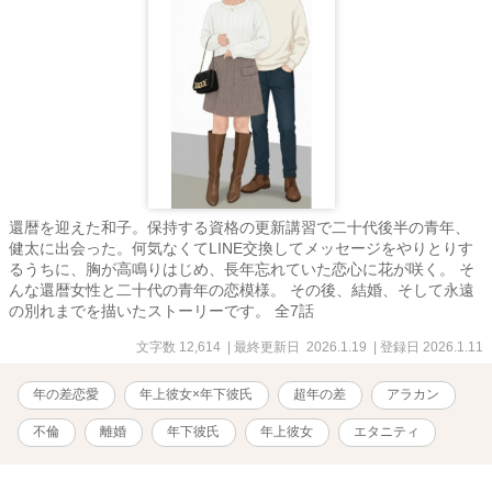
還暦を迎えた和子。保持する資格の更新講習で二十代後半の青年、
健太に出会った。何気なくてLINE交換してメッセージをやりとりす
るうちに、胸が高鳴りはじめ、長年忘れていた恋心に花が咲く。 そ
んな還暦女性と二十代の青年の恋模様。 その後、結婚、そして永遠
の別れまでを描いたストーリーです。 全7話
文字数 12,614
| 最終更新日 2026.1.19
| 登録日 2026.1.11
年の差恋愛
年上彼女×年下彼氏
超年の差
アラカン
不倫
離婚
年下彼氏
年上彼女
エタニティ