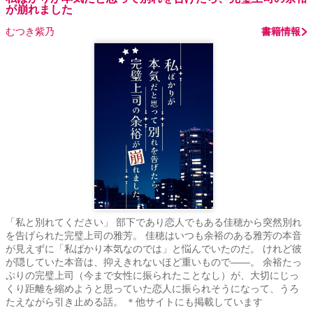
が崩れました
むつき紫乃
書籍情報
「私と別れてください」 部下であり恋人でもある佳穂から突然別れ
を告げられた完璧上司の雅芳。 佳穂はいつも余裕のある雅芳の本音
が見えずに「私ばかり本気なのでは」と悩んでいたのだ。 けれど彼
が隠していた本音は、抑えきれないほど重いもので――。 余裕たっ
ぷりの完璧上司（今まで女性に振られたことなし）が、大切にじっ
くり距離を縮めようと思っていた恋人に振られそうになって、うろ
たえながら引き止める話。 ＊他サイトにも掲載しています