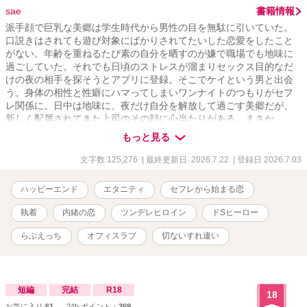
sae
書籍情報
派手顔で巨乳な美郷は学生時代から男性の目を無駄に引いていた。
口説きはされても遊び対象にばかりされてたいした恋愛をしたこと
がない。年齢を重ねるたび素の自分を晒すのが嫌で職場でも地味に
過ごしていた。それでも日頃のストレスが溜まりセックス目的なだ
けの夜の相手を探そうとアプリに登録。そこでケイという男と出会
う。身体の相性と性癖にハマってしまいワンナイトのつもりがセフ
レ関係に。日中は地味に、夜だけ自分を解放して過ごす美郷だが、
新しく配属されてきた上司のその顔に心当たりがある。まさか
――？ それでも信じられない、ドSな性格のケイと穏やかで優しそ
もっと見る
うな好感度百点の上司は似ても似つかない。 同一人物？ 他人の空
似？ それよりなにより、自分の正体が絶対にバレるわけにはいか
文字数 125,276
| 最終更新日 2026.7.22
| 登録日 2026.7.03
ない！ 昼と夜、お互い素顔を隠しながらもやめられない関係。 芽生
えていく思い、無視できない感情……美郷にとってのはじめての恋
ハッピーエンド
エタニティ
セフレから始まる恋
が始まってしまうのだが、ケイにはなにか秘密がありそうで……。
執着
内緒の恋
ツンデレヒロイン
ドSヒーロー
らぶえっち
オフィスラブ
切ないすれ違い
短編
完結
R18
18
お気に入り:
61
24h.ポイント：
369