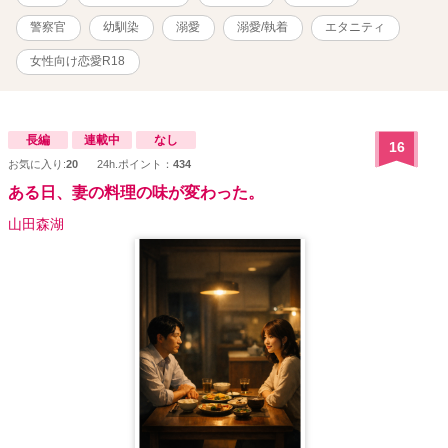
新作です。
警察官
幼馴染
溺愛
溺愛/執着
エタニティ
女性向け恋愛R18
長編
連載中
なし
16
お気に入り:
20
24h.ポイント：
434
ある日、妻の料理の味が変わった。
山田森湖