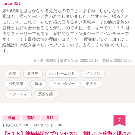
tartan321
婚約破棄とはなかなか考えたものでございますね。しかしながら、
私はもう帰って来いと言われてしまいました。ですから、帰ること
にします。これで、あなた様の口うるさい両親や、その他の家族の
皆様とも顔を合わせることがないのですね。ラッキーです！！！ 壮
大なストーリーで奏でる、感動的なファンタジーアドベンチャーで
す！！！！！最後の涙の理由とは？？？ 一度完結といたしました。
続編は引き続き書きたいと思いますので、よろしくお願いいたしま
す。
文字数 48,006
| 最終更新日 2020.12.17
| 登録日 2020.12.05
恋愛
異世界
ハッピーエンド
イケメン
婚約破棄
短編
ファンタジー
美少女
エタニティ
悪役令嬢
長編
完結
R18
7
お気に入り:
1,308
24h.ポイント：
816
【R１８】純粋無垢なプリンセスは、婚礼した冷徹と噂され