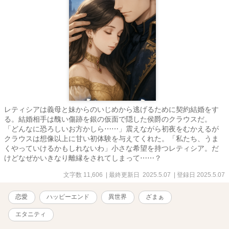
レティシアは義母と妹からのいじめから逃げるために契約結婚をす
る。結婚相手は醜い傷跡を銀の仮面で隠した侯爵のクラウスだ。
「どんなに恐ろしいお方かしら⋯⋯」震えながら初夜をむかえるが
クラウスは想像以上に甘い初体験を与えてくれた。「私たち、うま
くやっていけるかもしれないわ」小さな希望を持つレティシア。だ
けどなぜかいきなり離縁をされてしまって⋯⋯？
文字数 11,606
| 最終更新日 2025.5.07
| 登録日 2025.5.07
恋愛
ハッピーエンド
異世界
ざまぁ
エタニティ