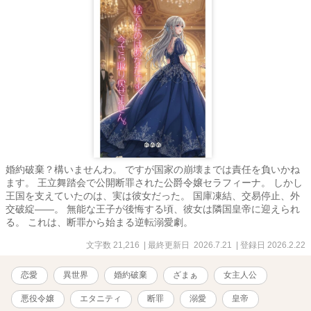
婚約破棄？構いませんわ。 ですが国家の崩壊までは責任を負いかね
ます。 王立舞踏会で公開断罪された公爵令嬢セラフィーナ。 しかし
王国を支えていたのは、実は彼女だった。 国庫凍結、交易停止、外
交破綻——。 無能な王子が後悔する頃、彼女は隣国皇帝に迎えられ
る。 これは、断罪から始まる逆転溺愛劇。
文字数 21,216
| 最終更新日 2026.7.21
| 登録日 2026.2.22
恋愛
異世界
婚約破棄
ざまぁ
女主人公
悪役令嬢
エタニティ
断罪
溺愛
皇帝