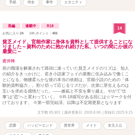
した。その席にははとこ夫妻の友人のロエルもいて、彼女に彼の掘
手紙
侍女
事件
エタニティ
った珍しい鉱石を見せてくれた。しかし迎えに現れたフーが、和や
かな夜をぶち壊してしまう。彼女を庇うはとこを咎め、フーの無礼
を責めたロエルにまで痛烈な侮蔑を吐き捨てた。 厳しい婚家のルー
ルに縛られ、アリスは外出もままならない。 それから五年の月日が
長編
連載中
R18
14
流れ、ひょんなことからロエルに再会することになった。金髪の端
お気に入り:
24
24h.ポイント：
455
正な紳士の彼は、彼女に問いかけた。 「お幸せですか？」 アリスは
それに答えられずにそのまま別れた。しかし、その言葉が彼の優し
貧乏メイド、官能作家に身体を資料として提供することにな
りました～資料のために抱かれ続けた私、いつの間にか彼の
かった印象と共に尾を引いて、彼女の中に残っていく＿＿＿＿＿＿
最愛に～
＿。 世間知らずの高貴な姫とやや強引な公爵家の子息のじれじれな
ラブストーリーです。 古風な恋愛物語をお好きな方にお読みいただ
蜜井蜂
けますと幸いです。 ハッピーエンドを心がけております。読後感の
前の職場を解雇されて路頭に迷っていた貧乏メイドのリズは、知人
いい物語を努めます。 ※小説家になろう様にも投稿させていただい
の紹介をきっかけに、若き小説家フェイの屋敷に住み込みで働くこ
ております。
とになる。物腰柔らかな彼の本当の依頼は、官能小説のための「体
験的資料協力」。割り切って応じるリズだが、次第に芽生えるのは
互いを求める感情だった。――嫉妬と不安を乗り越え、やがて“仕
事”は“恋”へと変わっていく。 ※R-18描写がある回には☆マークを付
けております。 ※第一部完結済。以降は不定期更新となります
文字数 85,901
| 最終更新日 2026.8.06
| 登録日 2025.9.15
恋愛
ハッピーエンド
異世界
メイド
女主人公