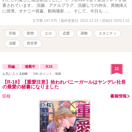
要されています。 浣腸、アナルプラグ、浣腸しての外出、異物挿入
に排泄。オナニー視姦、動画撮影…。 そして、今日も…。
文字数 147,475
| 最終更新日 2022.12.23
| 登録日 2020.1.02
官能
変態
エロ
恋愛
調教
エタニティ
溺愛
異世界
長編
連載中
R18
11
お気に入り:
2,648
24h.ポイント：
518
【R-18】【重愛注意】拾われバニーガールはヤンデレ社長
の最愛の秘書になりました
臣桜
書籍情報