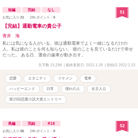
短編
完結
なし
51
お気に入り:
21
24h.ポイント：
0
【完結】通勤電車の貴公子
青井 海
私には気になる人がいる。彼は通勤電車でよく一緒になるだけの
人。私は彼のことを何も知らない。 彼のことを見ているだけで幸せ
だった。 ある日、運命の歯車が動き出す。
文字数 15,298
| 最終更新日 2022.1.26
| 登録日 2022.1.22
恋愛
エタニティ
イケメン
電車
ハッピーエンド
日常
憧れの人
女主人公
第15回恋愛小説大賞エントリー
長編
完結
R18
52
お気に入り:
56
24h.ポイント：
0