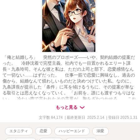
「俺と結婚しろ」 突然のプロポーズ――いや、契約結婚の提案だ
った。 冷静沈着で完璧主義、社内でも一目置かれるエリート課
長・九条玲司。そんな彼と私は、ただの上司と部下。恋愛感情なん
て一切ない……はずだった。 仕事一筋で恋愛に興味なし。過去の
傷から、結婚なんて煩わしいものだと決めつけていた私。なのに、
九条課長が提示した「条件」に耳を傾けるうちに、その提案が単な
る取引とは思えなくなっていく。 「お前を、誰にも渡すつもりはな
い」 冷たい声で言われたその言葉が、胸をざわつかせる。 これ
は合理的な選択？ それとも、避けられない運命の始まり？ 割り
もっと見る
切ったはずの契約は、次第に二人の境界線を曖昧にし、心を絡め取
っていく――。 不器用なエリート上司と、恋を信じられない女。
文字数 84,174
| 最終更新日 2025.2.14
| 登録日 2025.1.31
これは、"ありえないはずの結婚"から始まる、予測不能なラブスト
ーリー。
エタニティ
恋愛
ハッピーエンド
溺愛