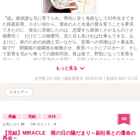
〝超〟過保護な兄に育てられ、男性に全く免疫なしで23年生きてき
た桜庭彩香。小さい頃から、運命の人と永遠の愛を誓うことを夢見
てきたのに、彼女に求婚したのは、恋愛すら面倒くさがるものぐさ
御曹司！ だけどこの御曹司、見た目も良ければ仕事もできる。お
まけに、家のための結婚と言いながら、彩香への求婚は少々暴走気
味で!? 閉園後の遊園地を稼働させ、夜景バックにプロポーズ、そし
て彩香を兄から奪っての婚前同居。夜は夜で、野獣になって彩香を
蕩かして……。彼の常識外の求愛に、彩香は呆れるやらときめくや
ら!? お伽噺よりもドキドキの、求婚ラブストーリー！
もっと見る
文字数 157,562
| 最終更新日 2020.8.04
| 登録日 2017.12.18
エタニティ
長編
完結
R18
48
お気に入り:
24
24h.ポイント：
0
【完結】MIRACLE 雨の日の陽だまり～副社長との運命の
再会～