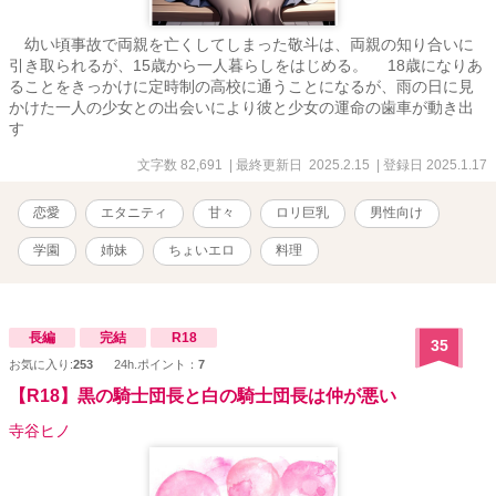
幼い頃事故で両親を亡くしてしまった敬斗は、両親の知り合いに
引き取られるが、15歳から一人暮らしをはじめる。 18歳になりあ
ることをきっかけに定時制の高校に通うことになるが、雨の日に見
かけた一人の少女との出会いにより彼と少女の運命の歯車が動き出
す
文字数 82,691
| 最終更新日 2025.2.15
| 登録日 2025.1.17
恋愛
エタニティ
甘々
ロリ巨乳
男性向け
学園
姉妹
ちょいエロ
料理
長編
完結
R18
35
お気に入り:
253
24h.ポイント：
7
【R18】黒の騎士団長と白の騎士団長は仲が悪い
寺谷ヒノ