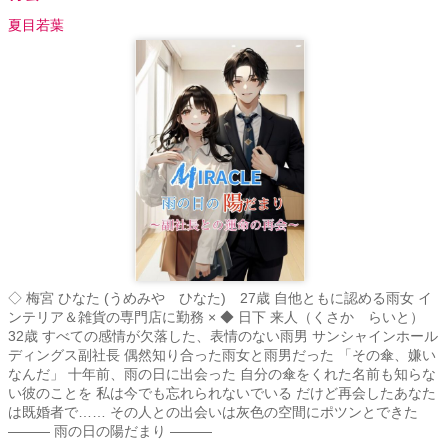
夏目若葉
◇ 梅宮 ひなた (うめみや ひなた) 27歳 自他ともに認める雨女 イ
ンテリア＆雑貨の専門店に勤務 × ◆ 日下 来人（くさか らいと）
32歳 すべての感情が欠落した、表情のない雨男 サンシャインホール
ディングス副社長 偶然知り合った雨女と雨男だった 「その傘、嫌い
なんだ」 十年前、雨の日に出会った 自分の傘をくれた名前も知らな
い彼のことを 私は今でも忘れられないでいる だけど再会したあなた
は既婚者で…… その人との出会いは灰色の空間にポツンとできた
――― 雨の日の陽だまり ―――