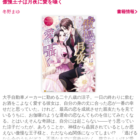
傲慢王子は月夜に愛を囁く
冬野まゆ
書籍情報
大手自動車メーカーに勤める二十八歳の涼子。一日の終わりに飲む
お酒をこよなく愛する彼女は、自分の身の丈に合った恋が一番の幸
せだと思っていた。けれど、最高の恋を成就させた親友たちを見て
いるうちに、お伽噺のような運命の恋なんてものを信じてみたくな
る。とはいえそんな奇跡は、自分には起こらない――そう思ってい
た涼子だったが、あろうことか、神様から贔屓されているとしか思
えない傲慢な王子様と、ただならぬ関係になってしまい!? 「逃げる
なら今のうちだぞ？」不遜なまでに容赦がなく、腹立たしいほど愛