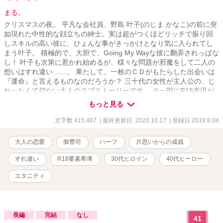
まる。
クリスマスの夜。 平凡な会社員、野島 叶子(のじま かなこ)の前に突
如現れた中性的な顔立ちの紳士。実は超がつくほどリッチで振り回
しスキルの高い彼に、ひょんな事がきっかけとなり気に入られてし
まう叶子。 積極的で、大胆で、Going My Wayな彼に翻弄されっぱな
し！ 叶子も次第に惹かれ始めるが、様々な問題が邪魔をして二人の
想いはすれ違い……。 果たして、一枚のＣＤがもたらした出会いは
『運命』と言えるものなのだろうか？ 三十代の女性が主人公の、じ
れったくて切ない大人のラブストーリーです。 ※一部にR18表現が
含まれます。 ※拙作『運命の人』のスピンオフ『Ｂ級彼女とＳ級彼
もっと見る
氏』（完結済）も、宜しければどうぞご覧ください。
文字数 415,487
| 最終更新日 2020.10.17
| 登録日 2019.8.04
大人の恋愛
御曹司
ハーフ
片思いからの成就
すれ違い
R18要素希薄
30代ヒロイン
40代ヒーロー
エタニティ
長編
完結
なし
41