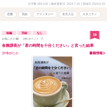
い自分の愛を貫くと決意する。
文字数 384,150
| 最終更新日 2024.7.18
| 登録日 2024.6.25
恋愛
完結
ファンタジー
女主人公
エタニティ
短編
完結
なし
38
お気に入り:
62
24h.ポイント：
7
各務課長が「君の時間を十分ください」と言った結果
汐埼ゆたか
書籍情報