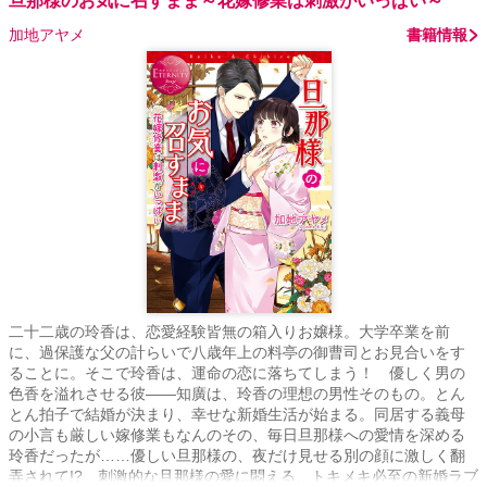
旦那様のお気に召すまま～花嫁修業は刺激がいっぱい～
加地アヤメ
書籍情報
二十二歳の玲香は、恋愛経験皆無の箱入りお嬢様。大学卒業を前
に、過保護な父の計らいで八歳年上の料亭の御曹司とお見合いをす
ることに。そこで玲香は、運命の恋に落ちてしまう！ 優しく男の
色香を溢れさせる彼――知廣は、玲香の理想の男性そのもの。とん
とん拍子で結婚が決まり、幸せな新婚生活が始まる。同居する義母
の小言も厳しい嫁修業もなんのその、毎日旦那様への愛情を深める
玲香だったが……優しい旦那様の、夜だけ見せる別の顔に激しく翻
弄されて!? 刺激的な旦那様の愛に悶える、トキメキ必至の新婚ラブ