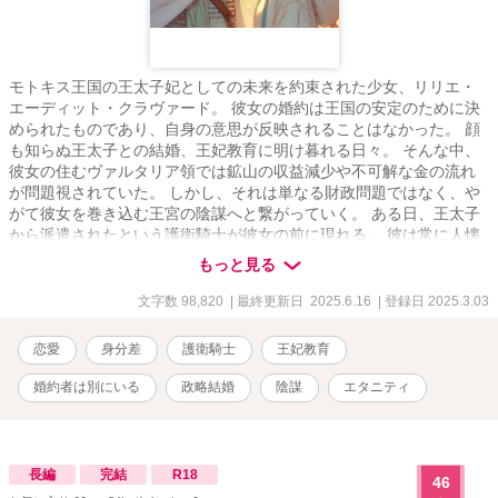
モトキス王国の王太子妃としての未来を約束された少女、リリエ・
エーディット・クラヴァード。 彼女の婚約は王国の安定のために決
められたものであり、自身の意思が反映されることはなかった。 顔
も知らぬ王太子との結婚、王妃教育に明け暮れる日々。 そんな中、
彼女の住むヴァルタリア領では鉱山の収益減少や不可解な金の流れ
が問題視されていた。 しかし、それは単なる財政問題ではなく、や
がて彼女を巻き込む王宮の陰謀へと繋がっていく。 ある日、王太子
から派遣されたという護衛騎士が彼女の前に現れる。 彼は常に人懐
こい笑顔を浮かべ、誰にでも気さくに接する少年だった。 端麗な容
もっと見る
姿と柔和な態度で、城内の者たちに自然と受け入れられていく。 リ
リエは彼を信頼するようになり、次第に領内の不正を共に探るよう
文字数 98,820
| 最終更新日 2025.6.16
| 登録日 2025.3.03
になる。 だが、それは単なる金銭の問題ではなかった。 彼女自身の
存在が、ある者たちにとって"王国を揺るがす鍵"であると知ったと
恋愛
身分差
護衛騎士
王妃教育
き、運命の歯車は大きく回り始める。。 毎週火曜、金曜 21：00更
新予定！
婚約者は別にいる
政略結婚
陰謀
エタニティ
長編
完結
R18
46