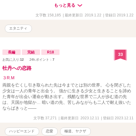
ストーリー!!
もっと見る
文字数 158,185
| 最終更新日 2019.1.22
| 登録日 2019.1.22
エタニティ
長編
完結
R18
33
お気に入り:
12
24h.ポイント：
7
牡丹への恋路
３R.M
両親を亡くし引き取られた先は今までとは別の世界。 心を閉ざした
少女は一人の青年と出会う。 強かに生きる少女と生きることを諦め
た青年が出会い運命が動き出す。 残酷な世界で二人が歩む道の先
は、天国か地獄か… 暗い道の先、苦しみながらも二人で耐え抜いた
ならばきっと――
文字数 37,271
| 最終更新日 2023.12.11
| 登録日 2023.12.11
ハッピーエンド
恋愛
極道、ヤクザ