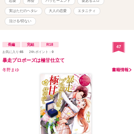
恋愛
再会
ハッピーエンド
愛あるエロ
実はただのヘタレ
大人の恋愛
エタニティ
泣ける/切ない
長編
完結
R18
47
お気に入り:
65
24h.ポイント：
0
暴走プロポーズは極甘仕立て
冬野まゆ
書籍情報