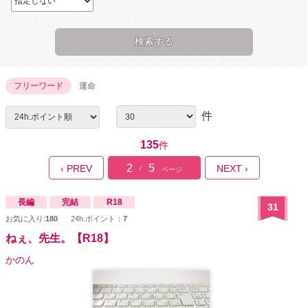
フリーワード
運命
件
135
件
2
5
‹ PREV
NEXT ›
/
ページ
長編
完結
R18
31
お気に入り:
180
24h.ポイント：
7
ねぇ、先生。【R18】
かのん