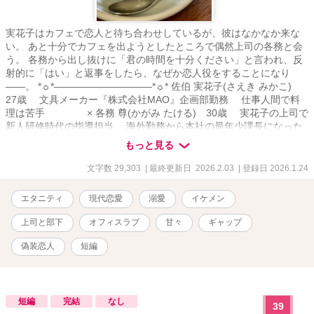
実花子はカフェで恋人と待ち合わせしているが、彼はなかなか来な
い。 あと十分でカフェを出ようとしたところで偶然上司の各務と会
う。 各務から出し抜けに「君の時間を十分ください」と言われ、反
射的に「はい」と返事をしたら、なぜか恋人役をすることになり
――。 *☼*――――――――――*☼* 佐伯 実花子(さえき みかこ)
27歳 文具メーカー『株式会社MAO』企画部勤務 仕事人間で料
理は苦手 × 各務 尊(かがみ たける) 30歳 実花子の上司で
新人研修時代の指導担当 海外勤務から本社の最年少課長になった
エリート *☼*――――――――――*☼* 『十分』が実花子の運命を思
もっと見る
わぬ方向へ変えていく。 ―――――――――― ※他サイトからの転
載 ※※この物語はフィクションです。登場する人物・団体・名称等
文字数 29,303
| 最終更新日 2026.2.03
| 登録日 2026.1.24
は架空であり、実在のものとは関係ありません。 ※無断転載禁止。
エタニティ
現代恋愛
溺愛
イケメン
上司と部下
オフィスラブ
甘々
ギャップ
偽装恋人
短編
短編
完結
なし
39