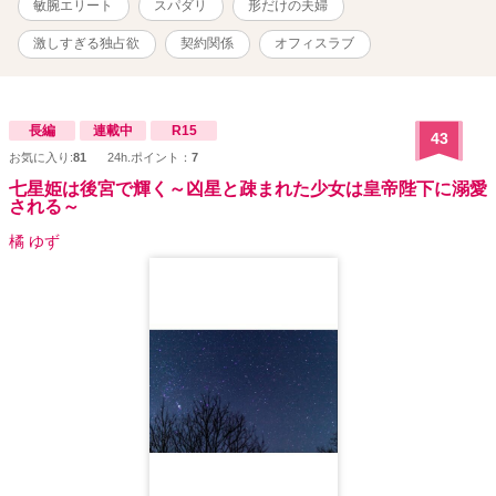
敏腕エリート
スパダリ
形だけの夫婦
激しすぎる独占欲
契約関係
オフィスラブ
長編
連載中
R15
43
お気に入り:
81
24h.ポイント：
7
七星姫は後宮で輝く～凶星と疎まれた少女は皇帝陛下に溺愛
される～
橘 ゆず