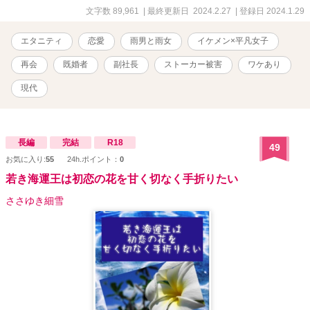
文字数 89,961
| 最終更新日 2024.2.27
| 登録日 2024.1.29
エタニティ
恋愛
雨男と雨女
イケメン×平凡女子
再会
既婚者
副社長
ストーカー被害
ワケあり
現代
長編
完結
R18
49
お気に入り:
55
24h.ポイント：
0
若き海運王は初恋の花を甘く切なく手折りたい
ささゆき細雪