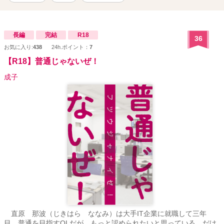
長編
完結
R18
36
お気に入り:
438
24h.ポイント：
7
【R18】普通じゃないぜ！
成子
直原 那波（じきはら ななみ）は大手IT企業に就職して三年
目。普通を目指すOLだが、もっと認められたいと思っている。だけ