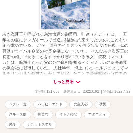
若き海運王と呼ばれる鳥海海運の御曹司、叶途（カナト）は、十五
年前の夏にシンガポールで出逢い結婚の約束をした少女のことをい
まも求めている。 だが、運命のイタズラか彼女は実父の死後、母の
再婚でライバル企業の社長令嬢になっていた。 そんな若き海運王の
初恋の相手であることをすっかり忘れている彼女、祭花（マツリ
カ）は、航海士だった父の死の真相を知るべくアメリカの鳥海海運
の孫会社に就職していた。 入社半年、海上コンシェルジュとしてマ
ルチリンガルな特技を生かして活躍したことで豪華客船ハゴロモの
添乗員に抜擢されるマツリカ。 お忍びで若き海運王が来ているとい
もっと見る
う情報を耳にし、彼と接近できないかと考えていたが、逆に彼に名
指しで呼び出され、スパイ容疑までかけられてしまう。 「貴女がス
文字数 121,053
| 最終更新日 2022.6.02
| 登録日 2022.4.29
パイだと疑っている人間は俺の側近のなかにもいる。彼らを納得さ
せるためにも――……俺の、恋人になれ」 マツリカは彼とともに父
ヘタレ一途
ハッピーエンド
女主人公
溺愛
親の死の真相を探る代わりに、豪華客船ハゴロモの南太平洋クルー
ズの期間限定の恋人になることに。 だけどカナトはほんとうの恋人
クルーズ船
御曹司
オトナの恋
エタニティ
のようにマツリカを扱うから、ウブな彼女は翻弄されっぱなし。 最
後まではしないと言いながら、カナトはマツリカに甘く切なく迫っ
純愛
すこしミステリ
ていく。 さてはて、若き海運王はこのクルーズが終わるまでに初恋