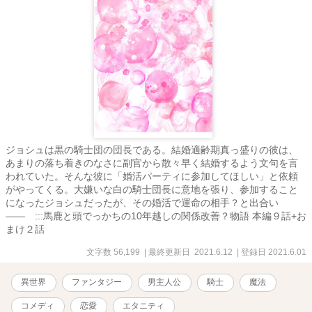
ジョシュは黒の騎士団の団長である。結婚適齢期真っ盛りの彼は、
あまりの落ち着きのなさに副官から散々早く結婚するよう文句を言
われていた。そんな彼に「婚活パーティに参加してほしい」と依頼
がやってくる。大嫌いな白の騎士団長に意地を張り、参加すること
になったジョシュだったが、その婚活で運命の相手？と出合い
―― :::馬鹿と頭でっかちの10年越しの関係改善？物語 本編９話+お
まけ２話
文字数 56,199
| 最終更新日 2021.6.12
| 登録日 2021.6.01
異世界
ファンタジー
男主人公
騎士
魔法
コメディ
恋愛
エタニティ