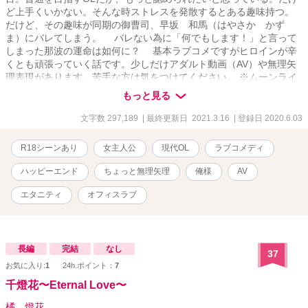
ど上手くいかない。そんな時ストレスを発散するとある趣味持つ。
だけど、その趣味が同期の御曹司、早坂 和馬（はやさか かず
ま）にバレてしまう。 バレない為に「何でもします！」と言って
しまった那波の運命は如何に？ 基本ラブコメですがヒロインが辛
くとも頑張っていく話です。少しだけアダルト動画（AV）や無理矢
理表現があります。苦手な方は気をつけてください。 ※ムーンライ
トノベルズにも掲載しています。
もっと見る
文字数 297,189
| 最終更新日 2021.3.16
| 登録日 2020.6.03
R18シーンあり
女主人公
現代OL
ラブコメディ
ハッピーエンド
ちょっと無理矢理
俺様
AV
エタニティ
オフィスラブ
長編
完結
なし
37
お気に入り:
1
24h.ポイント：
7
千燈花〜Eternal Love〜
橘 燈花