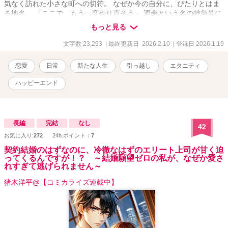
気なく訪れた小さな町への切符。 なぜか今の自分に、ぴたりとはま
る地名。 「ここで、もう一度やり直そう」 運命という名の特急券に
身を委ね、彼女は知らない街へと向かう。 これは、新しい人生に踏
もっと見る
み出す“おばさん”の、再出発の物語。
文字数 23,293
| 最終更新日 2026.2.10
| 登録日 2026.1.19
恋愛
日常
新たな人生
引っ越し
エタニティ
ハッピーエンド
長編
完結
なし
42
お気に入り:
272
24h.ポイント：
7
契約結婚のはずなのに、冷徹なはずのエリート上司が甘く迫
ってくるんですが！？ ～結婚願望ゼロの私が、なぜか愛さ
れすぎて逃げられません～
猪木洋平@【コミカライズ連載中】