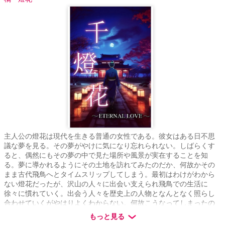
主人公の燈花は現代を生きる普通の女性である。彼女はある日不思
議な夢を見る。その夢がやけに気になり忘れられない。しばらくす
ると、偶然にもその夢の中で見た場所や風景が実在することを知
る。夢に導かれるようにその土地を訪れてみたのだか、何故かその
まま古代飛鳥へとタイムスリップしてしまう。最初はわけがわから
ない燈花だったが、沢山の人々に出会い支えられ飛鳥での生活に
徐々に慣れていく。出会う人々を歴史上の人物となんとなく照らし
合わせていくがやはりよくわからない。何故こうなってしまったの
か疑問を抱きながらも飛鳥での生活を楽しみ、そして恋もしてい
もっと見る
く。少しずつ明らかになっていく答えに戸惑いながらも、運命に抗