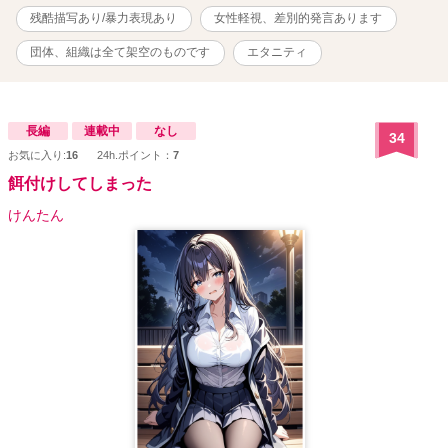
残酷描写あり/暴力表現あり
女性軽視、差別的発言あります
団体、組織は全て架空のものです
エタニティ
長編
連載中
なし
34
お気に入り:
16
24h.ポイント：
7
餌付けしてしまった
けんたん