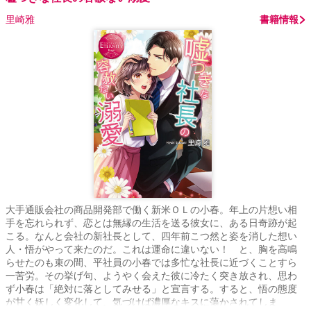
里崎雅
書籍情報
大手通販会社の商品開発部で働く新米ＯＬの小春。年上の片想い相
手を忘れられず、恋とは無縁の生活を送る彼女に、ある日奇跡が起
こる。なんと会社の新社長として、四年前こつ然と姿を消した想い
人・悟がやって来たのだ。これは運命に違いない！ と、胸を高鳴
らせたのも束の間、平社員の小春では多忙な社長に近づくことすら
一苦労。その挙げ句、ようやく会えた彼に冷たく突き放され、思わ
ず小春は「絶対に落としてみせる」と宣言する。すると、悟の態度
が甘く妖しく変化して、気づけば濃厚なキスに蕩かされてしま