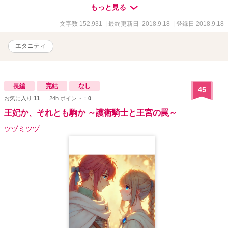
い……。真意を隠した大人の恋の駆け引きに、手も足も出ない！
もっと見る
嘘つきな彼と一途な彼女のとろ甘オフィスラブ。
文字数 152,931
| 最終更新日 2018.9.18
| 登録日 2018.9.18
エタニティ
長編
完結
なし
45
お気に入り:
11
24h.ポイント：
0
王妃か、それとも駒か ～護衛騎士と王宮の罠～
ツヅミツヅ