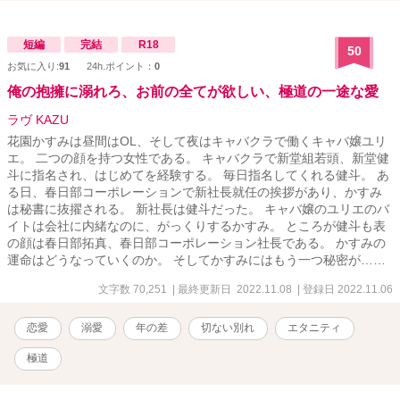
の彼女にすべてを思い出させて花嫁に迎えることができるのか？
＊ ＊ ＊ 最後までしないというヒーローのいうとおり、本
番は後半にしかありません（が、イチャイチャは多いです）。 ※一
短編
完結
R18
50
部地名をわざとメジャーでないものにしております。なお、作者は
お気に入り:
91
24h.ポイント：
0
海外旅行経験皆無です。妄想だけで書いておりますので深く考えず
俺の抱擁に溺れろ、お前の全てが欲しい、極道の一途な愛
気楽に楽しんでくださると幸いです。
ラヴ KAZU
花園かすみは昼間はOL、そして夜はキャバクラで働くキャバ嬢ユリ
エ。 二つの顔を持つ女性である。 キャバクラで新堂組若頭、新堂健
斗に指名され、はじめてを経験する。 毎日指名してくれる健斗。 あ
る日、春日部コーポレーションで新社長就任の挨拶があり、かすみ
は秘書に抜擢される。 新社長は健斗だった。 キャバ嬢のユリエのバ
イトは会社に内緒なのに、がっくりするかすみ。 ところが健斗も表
の顔は春日部拓真、春日部コーポレーション社長である。 かすみの
運命はどうなっていくのか。 そしてかすみにはもう一つ秘密が……
文字数 70,251
| 最終更新日 2022.11.08
| 登録日 2022.11.06
恋愛
溺愛
年の差
切ない別れ
エタニティ
極道