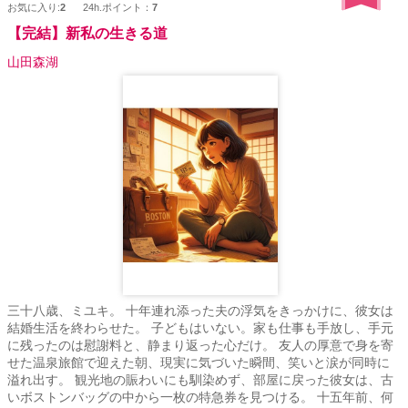
お気に入り:
2
24h.ポイント：
7
【完結】新私の生きる道
山田森湖
三十八歳、ミユキ。 十年連れ添った夫の浮気をきっかけに、彼女は
結婚生活を終わらせた。 子どもはいない。家も仕事も手放し、手元
に残ったのは慰謝料と、静まり返った心だけ。 友人の厚意で身を寄
せた温泉旅館で迎えた朝、現実に気づいた瞬間、笑いと涙が同時に
溢れ出す。 観光地の賑わいにも馴染めず、部屋に戻った彼女は、古
いボストンバッグの中から一枚の特急券を見つける。 十五年前、何