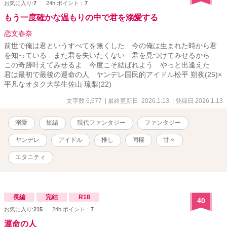
お気に入り:
7
24h.ポイント：
7
もう一度確かな温もりの中で君を溺愛する
恋文春奈
前世で俺は君というすべてを無くした 今の俺は生まれた時から君
を知っている また君を失いたくない 君を見つけてみせるから
この奇跡叶えてみせるよ 今度こそ結ばれよう やっと出逢えた
君は最初で最後の運命の人 ヤンデレ国民的アイドル松平 朔夜(25)×
平凡なオタク大学生佐山 琉梨(22)
文字数 6,677
| 最終更新日 2026.1.13
| 登録日 2026.1.13
溺愛
短編
現代ファンタジー
ファンタジー
ヤンデレ
アイドル
推し
同棲
甘々
エタニティ
長編
完結
R18
40
お気に入り:
215
24h.ポイント：
7
運命の人