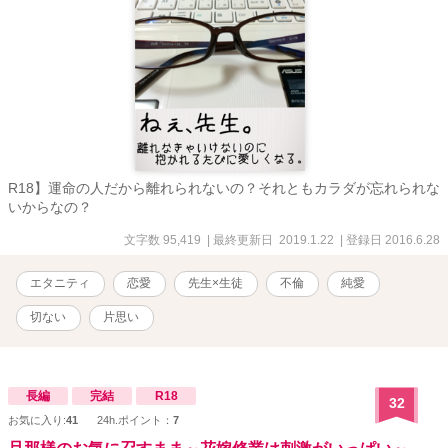
R18】運命の人だから離れられないの？それともカラダが忘れられな
いからなの？
文字数 95,419
| 最終更新日 2019.1.22
| 登録日 2016.6.28
エタニティ
恋愛
先生×生徒
不倫
純愛
切ない
片思い
長編
完結
R18
32
お気に入り:
41
24h.ポイント：
7