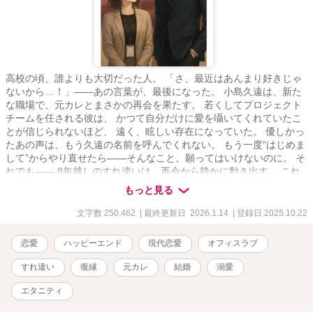
高校の頃、誰よりも大切だった人。 「さ、最近はあんまり好きじゃ
ないから…！」――あの言葉が、最後になった。 小島久遠は、新た
な職場で、元カレとまさかの再会を果たす。 若くしてプロジェクト
チームを任される彼は、 かつて自分だけに愛を囁いてくれていたこ
とが信じられないほど、 遠く、眩しい存在になっていた。 優しかっ
たあの声は、もう久遠の名前を呼んでくれない。 もう一度“はじめま
して”からやり直せたら――そんなこと、願ってはいけないのに。 そ
れでも—— 8年越しのすれ違いは、再会から静かに動き出す。 これ
は、終わった恋を「もう一度はじめる」までの物語。
もっと見る
文字数 250,462
| 最終更新日 2026.1.14
| 登録日 2025.10.22
恋愛
ハッピーエンド
現代恋愛
オフィスラブ
すれ違い
復縁
元カレ
結婚
溺愛
エタニティ