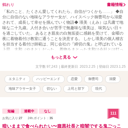
鶴れり
書籍情報
「私のこと、たくさん愛してくれたら、自信がつくかも……」 ◆自
分に自信のない地味なアラサー女が、ハイスペック御曹司から溺愛
されて、成長して幸せを掴んでいく物語◆ 瑛美（えみ）は凡庸で地
味な二十九歳。人付き合いが苦手で無趣味な瑛美は、味気ない日々
を過ごしていた。 あるとき親友の白無垢姿に感銘を受けて、金曜の
夜に着物着付け教室に通うことを決意する。 しかし瑛美の個人稽古
を担当する着付け師範は、同じ会社の『締切の鬼』と呼ばれている
上司、大和（やまと）だった。 着物をまとった大和は会社とは打っ
て変わり、色香のある大人な男性に……。 「瑛美、俺の彼女になっ
もっと見る
て」 「できなかったらペナルティな」 瑛美は流されるがまま金曜の
夜限定の恋人になる。 毎週、大和のスパルタ稽古からの甘い夜を過
文字数 97,243
| 最終更新日 2023.2.25
| 登録日 2023.1.25
ごすことになり――？！ ※ムーンライトノベルス様にも掲載してお
ります。
エタニティ
ハッピーエンド
恋愛
御曹司
溺愛
地味アラサー女子
切ない
上司と部下
現代
短編
連載中
なし
111
お気に入り:
27
24h.ポイント：
35
暗いままで食べられたい〜腹黒社長と暗闇でする鬼ごっこ