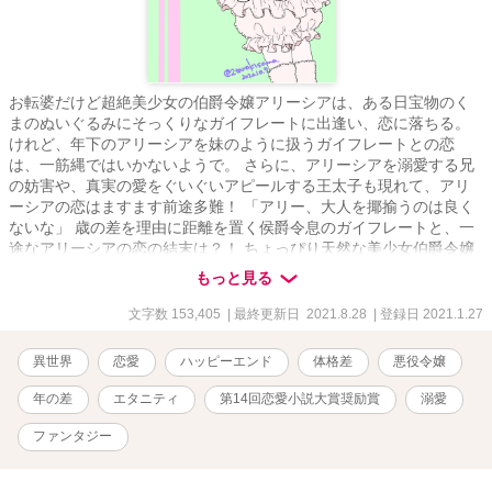
お転婆だけど超絶美少女の伯爵令嬢アリーシアは、ある日宝物のく
まのぬいぐるみにそっくりなガイフレートに出逢い、恋に落ちる。
けれど、年下のアリーシアを妹のように扱うガイフレートとの恋
は、一筋縄ではいかないようで。 さらに、アリーシアを溺愛する兄
の妨害や、真実の愛をぐいぐいアピールする王太子も現れて、アリ
ーシアの恋はますます前途多難！ 「アリー、大人を揶揄うのは良く
ないな」 歳の差を理由に距離を置く侯爵令息のガイフレートと、一
途なアリーシアの恋の結末は？！ ちょっぴり天然な美少女伯爵令嬢
と、伯爵令嬢を大切に守ってきた大柄騎士の溺愛あまあまハッピー
もっと見る
エンドストーリーです。 ◇期間限定でR18を公開しています（♡の
話） ◇表紙と作中イラスト/貴様二太郎さま ◇題名に※表記があるも
文字数 153,405
| 最終更新日 2021.8.28
| 登録日 2021.1.27
のは挿し絵があります ＊本編、番外編完結（番外編を気まぐれに投
稿しています） ＊アルファポリス第14回恋愛小説大賞「奨励賞」 ＊
異世界
恋愛
ハッピーエンド
体格差
悪役令嬢
第9回ネット小説大賞一次選考通過作品
年の差
エタニティ
第14回恋愛小説大賞奨励賞
溺愛
ファンタジー