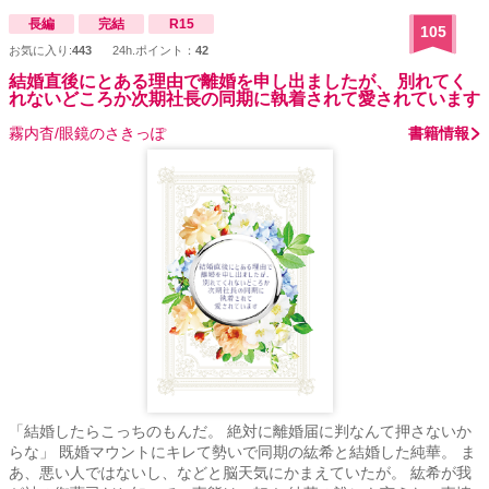
長編
完結
R15
105
お気に入り:
443
24h.ポイント：
42
結婚直後にとある理由で離婚を申し出ましたが、 別れてく
れないどころか次期社長の同期に執着されて愛されています
霧内杳/眼鏡のさきっぽ
書籍情報
「結婚したらこっちのもんだ。 絶対に離婚届に判なんて押さないか
らな」 既婚マウントにキレて勢いで同期の紘希と結婚した純華。 ま
あ、悪い人ではないし、などと脳天気にかまえていたが。 紘希が我