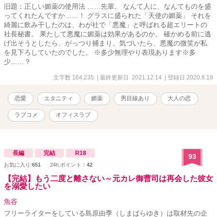
旧題：正しい媚薬の使用法 ……先輩。 なんて人に、なんてものを盛
ってくれたんですか……！ グラスに盛られた「天使の媚薬」 それを
綺麗に飲み干したのは、わが社で「悪魔」と呼ばれる超エリートの
社長秘書。 果たして悪魔に媚薬は効果があるのか。 確かめる前に逃
げ出そうとしたら、がっつり捕まり。気づいたら、悪魔の微笑が私
を見下ろしていたのでした。 ※多少無理やり表現あります※多
少……？
文字数 164,235
| 最終更新日 2021.12.14
| 登録日 2020.6.18
恋愛
エタニティ
媚薬
男目線あり
大人の恋
ラブコメ
オフィスラブ
長編
完結
R18
93
お気に入り:
651
24h.ポイント：
42
【完結】もう二度と離さない～元カレ御曹司は再会した彼女
を溺愛したい
魚谷
フリーライターをしている島原由季（しまばらゆき）は取材先の企