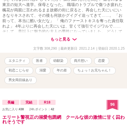
東京の短大へ進学。保母となった。 職場のトラブルで傷つき疲れた
楓花が両親に言われるまま故郷の街に戻ると、再会した天にいにい
きなりキスされて、その後も何故かグイグイ迫ってきて……。 「お
前って、本当に酷い女だな」 「 俺のファーストキスを奪った責任取
れよ」 4年ぶりに再会した天にいは、甘くて強引でイジワルで……
そして、昔以上に魅力的な大人の男性になっていました。 どうして
キスをするの？ どうして私の身体に触れるの？ どうして…… そんな
もっと見る
に切ない瞳で私を見つめるの？ 月白楓花(つきしろふうか) 22歳 保母
さんから引きこもり、 そして実家の喫茶店手伝いに。 柊天馬(ひい
文字数 308,290
| 最終更新日 2021.2.14
| 登録日 2020.1.25
らぎてんま) 29歳 イケメンで優秀な消化器外科医。所謂スパダリ。
これは恋心をこじらせた2人の、 初恋やり直しストーリー。 ＊2020
エタニティ
医者
幼馴染
両片想い
恋愛
／3／20 本編完結済み。不定期で番外編追加中です。 ＊幼馴染なの
で過去の回想シーンが多目です。 ＊表紙のイラストは可愛らしいで
初恋こじらせ
溺愛
年の差
ちょっ！お兄ちゃん！
すが、第22話からガッツリR18展開がありますので御注意くださ
い。 イラストはミカスケ様です。
男女両目線あり
長編
完結
R18
96
お気に入り:
438
24h.ポイント：
42
エリート警視正の溺愛包囲網 クールな彼の激情に甘く囚わ
れそうです