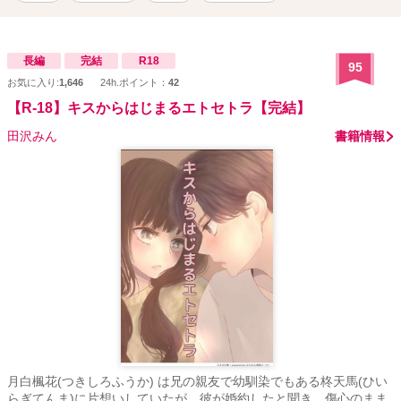
長編
完結
R18
95
お気に入り:
1,646
24h.ポイント：
42
【R-18】キスからはじまるエトセトラ【完結】
田沢みん
書籍情報
月白楓花(つきしろふうか) は兄の親友で幼馴染でもある柊天馬(ひい
らぎてんま)に片想いしていたが、彼が婚約したと聞き、傷心のまま