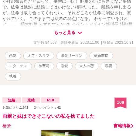
が社の御曹司だと知って、事態は一転！ 純華の誰にも言えない事情
で、紘希は絶対に結婚してはいけない相手だった。 離婚を申し出る
が、紘希は取り合ってくれない。 それどころか紘希に溺愛され、惹
かれていく。 このままでは紘希の弱点になる。 わかっているけれ
ど……。 瑞木純華 みずきすみか 28 イベントデザイン部係長 姉御肌
で面倒見がいいのが、長所であり弱点 おかげで、いつも多数の仕事
もっと見る
を抱えがち 後輩女子からは慕われるが、男性とは縁がない 恋に関し
ては夢見がち × 矢崎紘希 やざきひろき 28 営業部課長 一般社員に擬
文字数 94,567
| 最終更新日 2023.11.06
| 登録日 2023.10.31
態してるが、会長は母方の祖父で次期社長 サバサバした爽やかくん
実体は押しが強くて粘着質 秘密を抱えたまま、あなたを好きになっ
恋愛
オフィスラブ
眼鏡リーマン
離婚前提
ていいですか……？
エタニティ
御曹司
溺愛
大人の恋
秘密
執着
短編
完結
R18
106
お気に入り:
1,641
24h.ポイント：
42
両親と妹はできそこないの私を捨てました
椿蛍
書籍情報