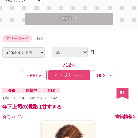
フリーワード
溺愛
件
712
件
4
24
‹ PREV
NEXT ›
/
ページ
長編
連載中
R18
91
お気に入り:
54
24h.ポイント：
42
年下上司の溺愛は甘すぎる
春野カノン
書籍情報