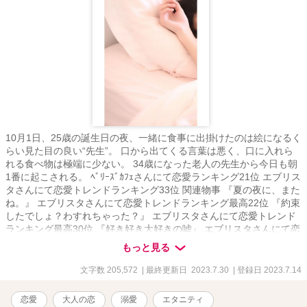
10月1日、25歳の誕生日の夜、一緒に食事に出掛けたのは絵になるく
らい見た目の良い“先生”。 口から出てくる言葉は悪く、口に入れら
れる食べ物は極端に少ない。 34歳になった老人の先生から今日も朝
1番に起こされる。 ﾍﾞﾘｰｽﾞｶﾌｪさんにて恋愛ランキング21位 エブリス
タさんにて恋愛トレンドランキング33位 関連物事 『夏の夜に、また
ね。』 エブリスタさんにて恋愛トレンドランキング最高22位 『約束
したでしょ？わすれちゃった？』 エブリスタさんにて恋愛トレンド
ランキング最高30位 『好き好き大好きの嘘』 エブリスタさんにて恋
愛トレンドランキング最高36位 『雪の上に犬と猿。たまに男と
もっと見る
女。』 エブリスタさんにて恋愛トレンドランキング最高11位
文字数 205,572
| 最終更新日 2023.7.30
| 登録日 2023.7.14
恋愛
大人の恋
溺愛
エタニティ