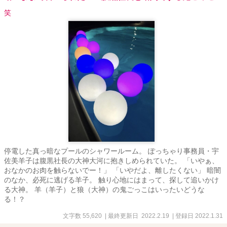
笑
停電した真っ暗なプールのシャワールーム。 ぽっちゃり事務員・宇
佐美羊子は腹黒社長の大神大河に抱きしめられていた。 「いやぁ、
おなかのお肉を触らないでー！」 「いやだよ、離したくない」 暗闇
のなか、必死に逃げる羊子。 触り心地にはまって、探して追いかけ
る大神。 羊（羊子）と狼（大神）の鬼ごっこはいったいどうな
る！？
文字数 55,620
| 最終更新日 2022.2.19
| 登録日 2022.1.31