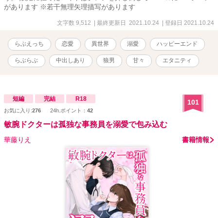
があります ※若干無理矢理描写があります
文字数 9,512
| 最終更新日 2021.10.24
| 登録日 2021.10.24
らぶえっち
恋愛
異世界
溺愛
ハッピーエンド
らぶらぶ
中出しあり
狼男
甘々
エタニティ
短編
完結
R18
101
お気に入り:
276
24h.ポイント：
42
敏腕ドクターは孤独な事務員を溺愛で包み込む
華藤りえ
書籍情報