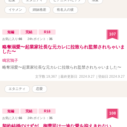
イケメン
姉妹格差
有名人の彼
短編
完結
R18
107
お気に入り:
66
24h.ポイント：
35
略奪溺愛〜起業家社長な元カレに拉致られ監禁されちゃいま
した〜
鳴宮鶉子
略奪溺愛〜起業家社長な元カレに拉致られ監禁されちゃいました〜
文字数 19,367
| 最終更新日 2024.9.27
| 登録日 2024.9.27
エタニティ
恋愛
短編
完結
R18
108
お気に入り:
66
24h.ポイント：
35
契約結婚のはずが、御曹司は一途な愛を抑えきれない