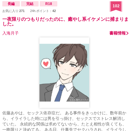
長編
完結
R18
102
お気に入り:
271
24h.ポイント：
42
一夜限りのつもりだったのに、癒やし系イケメンに捕まりま
した。
入海月子
書籍情報
佐藤あやは、セックス依存症だ。 ある事件をきっかけに、数年前か
ら、イライラした時には男を引っ掛け、セックスでストレス解消し
ていた。 永続的な関係は求めてないから、たとえ相性が良くても、
一晩限りと決めてる。 ある日、仕事先でセクハラされ、イライラし