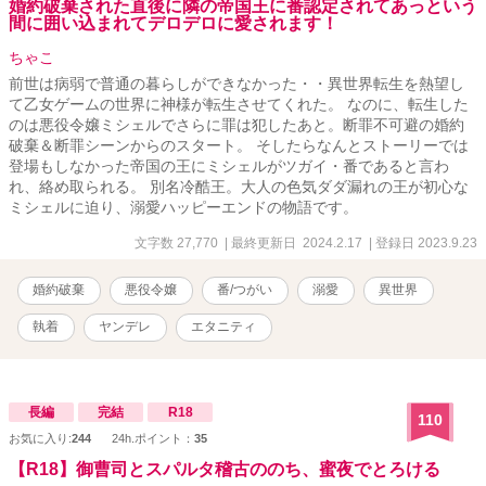
婚約破棄された直後に隣の帝国王に番認定されてあっという
間に囲い込まれてデロデロに愛されます！
ちゃこ
前世は病弱で普通の暮らしができなかった・・異世界転生を熱望し
て乙女ゲームの世界に神様が転生させてくれた。 なのに、転生した
のは悪役令嬢ミシェルでさらに罪は犯したあと。断罪不可避の婚約
破棄＆断罪シーンからのスタート。 そしたらなんとストーリーでは
登場もしなかった帝国の王にミシェルがツガイ・番であると言わ
れ、絡め取られる。 別名冷酷王。大人の色気ダダ漏れの王が初心な
ミシェルに迫り、溺愛ハッピーエンドの物語です。
文字数 27,770
| 最終更新日 2024.2.17
| 登録日 2023.9.23
婚約破棄
悪役令嬢
番/つがい
溺愛
異世界
執着
ヤンデレ
エタニティ
長編
完結
R18
110
お気に入り:
244
24h.ポイント：
35
【R18】御曹司とスパルタ稽古ののち、蜜夜でとろける