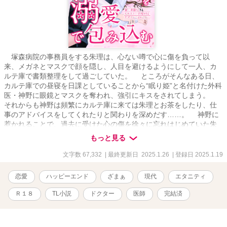
塚森病院の事務員をする朱理は、心ない噂で心に傷を負って以
来、メガネとマスクで顔を隠し、人目を避けるようにして一人、カ
ルテ庫で書類整理をして過ごしていた。 ところがそんなある日、
カルテ庫での昼寝を日課としていることから“眠り姫”と名付けた外科
医・神野に眼鏡とマスクを奪われ、強引にキスをされてしまう。
それからも神野は頻繁にカルテ庫に来ては朱理とお茶をしたり、仕
事のアドバイスをしてくれたりと関わりを深めだす……。 神野に
惹かれることで、過去に受けた心の傷を徐々に忘れはじめていた朱
理。 だが二人に思いもかけない事件が起きて――。 ※大人ドクタ
もっと見る
ーと真面目事務員の恋愛です🌟 ※Ｒ18シーン有 ※全話投稿予約済
※2018.07.01 にLUNA文庫様より出版していた「眠りの森のドクタ
文字数 67,332
| 最終更新日 2025.1.26
| 登録日 2025.1.19
ーは堅物魔女を恋に堕とす」の改稿版です。 ※現在の版権は華藤り
えにあります。 💕💕💕神野視点と結婚式を追加してます💕💕💕 ※イ
恋愛
ハッピーエンド
ざまぁ
現代
エタニティ
ラスト：名残みちる（https://x.com/___NAGORI）様 デザイン：
まお（https://x.com/MAO034626） 様 にお願いいたしました🌟
Ｒ１８
TL小説
ドクター
医師
完結済