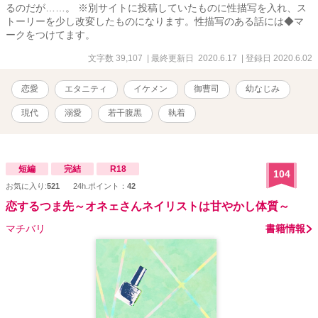
るのだが……。 ※別サイトに投稿していたものに性描写を入れ、ス
トーリーを少し改変したものになります。性描写のある話には◆マ
ークをつけてます。
文字数 39,107
| 最終更新日 2020.6.17
| 登録日 2020.6.02
恋愛
エタニティ
イケメン
御曹司
幼なじみ
現代
溺愛
若干腹黒
執着
短編
完結
R18
104
お気に入り:
521
24h.ポイント：
42
恋するつま先～オネェさんネイリストは甘やかし体質～
マチバリ
書籍情報