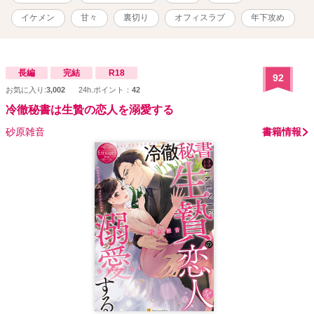
そして瀬奈の心にのしかかる過去の出来事は一体⋯⋯。 ※表紙はニ
ジジャーニーで作成しました
イケメン
甘々
裏切り
オフィスラブ
年下攻め
長編
完結
R18
92
お気に入り:
3,002
24h.ポイント：
42
冷徹秘書は生贄の恋人を溺愛する
砂原雑音
書籍情報