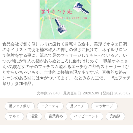
食品会社で働く條川ルリは疲れて帰宅する途中、美形でオネェ口調
のネイリストである楠木珀人の押しの強さに負けて、ネイルサロン
で体験をする事に。流れで足のマッサージしてもらっていると、い
つの間にか珀人の指があらぬところに触れはじめて… 職業オネェさ
ん×気弱な女の子のフェチズム溢れるエッチなご都合ストーリー！ひ
たすらいちゃいちゃ。全体的に接触表現が多ですが、直接的な絡み
シーンのある回には★がついてます。 なとみさん主催、「#足フェチ
祭り」参加作品。
文字数 29,840
| 最終更新日 2020.5.09
| 登録日 2020.5.02
足フェチ祭り
エタニティ
足フェチ
マッサージ
オネェ
溺愛
言葉責め
ハッピーエンド
完結済