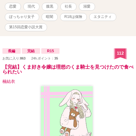
恋愛
現代
腹黒
社長
溺愛
ぽっちゃり女子
暗闇
R18は保険
エタニティ
第15回恋愛小説大賞
長編
完結
R15
112
お気に入り:
863
24h.ポイント：
35
【完結】くま好き令嬢は理想のくま騎士を見つけたので食べ
られたい
楠結衣