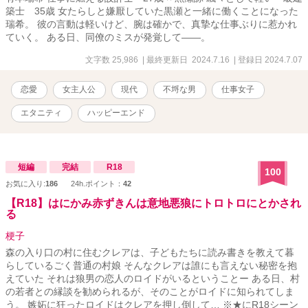
築士 35歳 女たらしと嫌厭していた黒瀬と一緒に働くことになった
瑞希。 彼の言動は軽いけど、腕は確かで、真摯な仕事ぶりに惹かれ
ていく。 ある日、同僚のミスが発覚して――。
文字数 25,986
| 最終更新日 2024.7.16
| 登録日 2024.7.07
恋愛
女主人公
現代
不埒な男
仕事女子
エタニティ
ハッピーエンド
短編
完結
R18
100
お気に入り:
186
24h.ポイント：
42
【R18】はにかみ赤ずきんは意地悪狼にトロトロにとかされ
る
梗子
森の入り口の村に住むクレアは、子どもたちに読み書きを教えて暮
らしているごく普通の村娘 そんなクレアは誰にも言えない秘密を抱
えていた それは狼男の恋人のロイドがいるということー ある日、村
の若者との縁談を勧められるが、そのことがロイドに知られてしま
う。 嫉妬に狂ったロイドはクレアを押し倒して… ※★にR18シーン