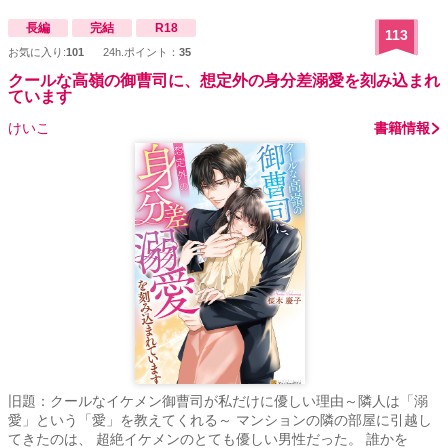
長編
完結
R18
113
お気に入り:
101
24h.ポイント：
35
クールな高嶺の御曹司に、想定外の身分差溺愛を刻み込まれ
ています
けいこ
書籍情報
旧題：クールなイケメン御曹司が私だけに優しい理由～隣人は「溺
愛」という「愛」を教えてくれる～ マンションの隣の部屋に引越し
てきたのは、 超絶イケメンのとても優しい男性だった。 誰かを