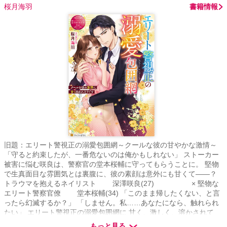
桜月海羽
書籍情報
旧題：エリート警視正の溺愛包囲網～クールな彼の甘やかな激情～
「守ると約束したが、一番危ないのは俺かもしれない」 ストーカー
被害に悩む咲良は、警察官の堂本桜輔に守ってもらうことに。 堅物
で生真面目な雰囲気とは裏腹に、彼の素顔は意外にも甘くて――？
トラウマを抱えるネイリスト 深澤咲良(27) × 堅物な
エリート警察官僚 堂本桜輔(34) 「このまま帰したくない、と言
ったら幻滅するか？」 「しません。私……あなたになら、触れられ
たい」 エリート警視正の溺愛包囲網に 甘く、激しく、溶かされて
――。 アルファポリス 2023/5/10～2023/6/5 ※別名義・旧題でベ
もっと見る