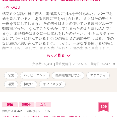
ラヴ KAZU
橘花ミクは誕生日に恋人、海城真人に別れを告げられた。 バーでお
酒を飲んでいると、ある男性に声をかけられる。 ミクはその男性と
一夜を共にしてしまう。 その男性はミクの働いている辰巳グループ
御曹司だった。 なんてことやらかしてしまったのよと落ち込んでし
まう。 辰巳省吾はミクに一目惚れをしたのだった。 セキュリティー
ないアパートに住んでいるミクに省吾は 契約結婚を申し出る。 愛の
ない結婚と思い込んでいるミク。 しかし、一途な愛を捧げる省吾に
翻弄される。 そして、別れを告げられた元彼の出現に戸惑うミク。
省吾とミクはすれ違う気持ちを乗り越えていけるのだろうか。
もっと見る
文字数 30,381
| 最終更新日 2023.5.20
| 登録日 2023.5.19
恋愛
ハッピーエンド
契約結婚のはずが
エタニティ
溺愛
切ない
オフィスラブ
短編
連載中
なし
109
お気に入り:
472
24h.ポイント：
35