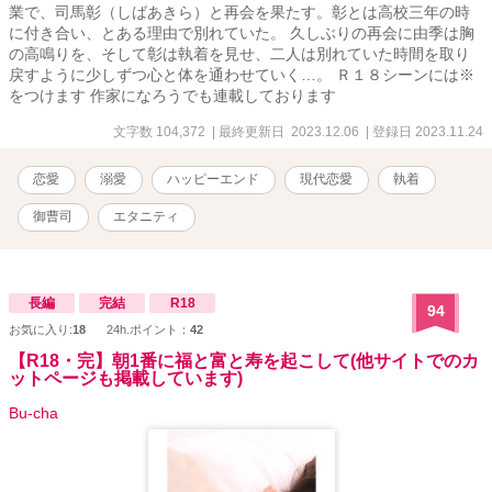
業で、司馬彰（しばあきら）と再会を果たす。彰とは高校三年の時
に付き合い、とある理由で別れていた。 久しぶりの再会に由季は胸
の高鳴りを、そして彰は執着を見せ、二人は別れていた時間を取り
戻すように少しずつ心と体を通わせていく…。 Ｒ１８シーンには※
をつけます 作家になろうでも連載しております
文字数 104,372
| 最終更新日 2023.12.06
| 登録日 2023.11.24
恋愛
溺愛
ハッピーエンド
現代恋愛
執着
御曹司
エタニティ
長編
完結
R18
94
お気に入り:
18
24h.ポイント：
42
【R18・完】朝1番に福と富と寿を起こして(他サイトでのカ
ットページも掲載しています)
Bu-cha