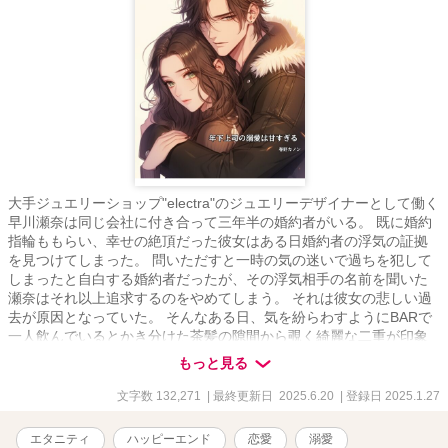
大手ジュエリーショップ"electra"のジュエリーデザイナーとして働く
早川瀬奈は同じ会社に付き合って三年半の婚約者がいる。 既に婚約
指輪ももらい、幸せの絶頂だった彼女はある日婚約者の浮気の証拠
を見つけてしまった。 問いただすと一時の気の迷いで過ちを犯して
しまったと自白する婚約者だったが、その浮気相手の名前を聞いた
瀬奈はそれ以上追求するのをやめてしまう。 それは彼女の悲しい過
去が原因となっていた。 そんなある日、気を紛らわすようにBARで
一人飲んでいるとかき分けた茶髪の隙間から覗く綺麗な二重が印象
的のイケメン九条夏樹に出会う。 彼はオーダーメイドのジュエリー
もっと見る
ショップを経営する若きオーナーだった。 身体の関係から始まる本
当の愛の物語。 二人きりの時の夏樹はとびきり甘く、そして強引な
文字数 132,271
| 最終更新日 2025.6.20
| 登録日 2025.1.27
男らしさに瀬奈はどんどん溺れていく。 瀬奈を幸せにするのはやは
り元婚約者なのか、それとも身体の関係から始まった夏樹なのか。
エタニティ
ハッピーエンド
恋愛
溺愛