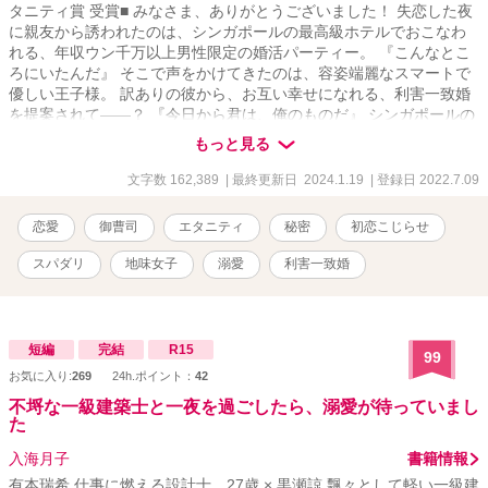
タニティ賞 受賞■ みなさま、ありがとうございました！ 失恋した夜
に親友から誘われたのは、シンガポールの最高級ホテルでおこなわ
れる、年収ウン千万以上男性限定の婚活パーティー。 『こんなとこ
ろにいたんだ』 そこで声をかけてきたのは、容姿端麗なスマートで
優しい王子様。 訳ありの彼から、お互い幸せになれる、利害一致婚
を提案されて――？ 『今日から君は、俺のものだ』 シンガポールの
甘く淫らな一夜から、全てははじまる.⁠｡⁠*⁠♡ だけど、はじまった毎夜
もっと見る
甘く求められる新婚生活で、彼に秘密があることを知って――。
え……？ 好きな人がいる……？ ――利害一致というのは、誰かの代
文字数 162,389
| 最終更新日 2024.1.19
| 登録日 2022.7.09
わりだったの？ ■2023/2/3 TL版完結しました。 ■Ｒシーンのある
箇所は『✽』マークがついております。 ■2022/7月 エタニティラン
恋愛
御曹司
エタニティ
秘密
初恋こじらせ
キング１位ありがとうございました🙏 ※掲載中の番外編「さえちゃ
んのおねがい」と「さえちゃんの初恋？」については、書籍化前に
スパダリ
地味女子
溺愛
利害一致婚
書いたものです。書籍版との多少のズレがあるかと思いますが、ご
了承ください。 ｡.ꕤ‿‿‿‿‿‿‿‿‿‿‿‿‿‿‿‿‿‿ꕤ.｡
短編
完結
R15
99
お気に入り:
269
24h.ポイント：
42
不埒な一級建築士と一夜を過ごしたら、溺愛が待っていまし
た
入海月子
書籍情報
有本瑞希 仕事に燃える設計士 27歳 × 黒瀬諒 飄々として軽い一級建