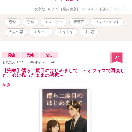
リーズカフェでも公開していました。 書籍化に伴い、そちらは非
公開にしています。
文字数 161,573
| 最終更新日 2024.4.10
| 登録日 2023.5.09
恋愛
溺愛
エタニティ
警察官
ハッピーエンド
大人の恋
エリート
ドキドキ
甘い恋
長編
完結
なし
97
お気に入り:
97
24h.ポイント：
42
【完結】僕ら二度目のはじめまして ～オフィスで再会し
た、心に残ったままの初恋～
葉影