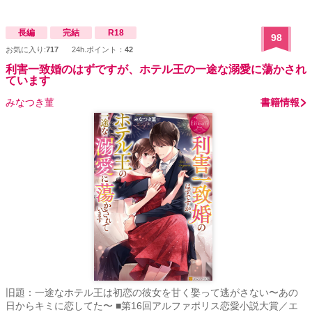
長編
完結
R18
98
お気に入り:
717
24h.ポイント：
42
利害一致婚のはずですが、ホテル王の一途な溺愛に蕩かされ
ています
みなつき菫
書籍情報
旧題：一途なホテル王は初恋の彼女を甘く娶って逃がさない〜あの
日からキミに恋してた〜 ■第16回アルファポリス恋愛小説大賞／エ