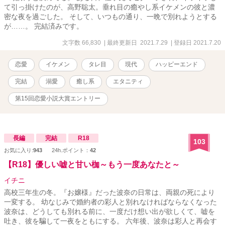
て引っ掛けたのが、高野聡太。垂れ目の癒やし系イケメンの彼と濃
密な夜を過ごした。 そして、いつもの通り、一晩で別れようとする
が……。 完結済みです。
文字数 66,830
| 最終更新日 2021.7.29
| 登録日 2021.7.20
恋愛
イケメン
タレ目
現代
ハッピーエンド
完結
溺愛
癒し系
エタニティ
第15回恋愛小説大賞エントリー
長編
完結
R18
103
お気に入り:
943
24h.ポイント：
42
【R18】優しい嘘と甘い枷～もう一度あなたと～
イチニ
高校三年生の冬。『お嬢様』だった波奈の日常は、両親の死により
一変する。 幼なじみで婚約者の彩人と別れなければならなくなった
波奈は、どうしても別れる前に、一度だけ想い出が欲しくて、嘘を
吐き、彼を騙して一夜をともにする。 六年後、波奈は彩人と再会す