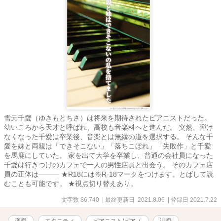
雪元千愛（ゆきもとちさ）は将来を期待されたピアニストだった。
幼いころから天才と呼ばれ、高校も音楽科へと進んだ。 突然、弾け
なくなった千愛は卒業後、音楽とは無縁の道を選択する。 そんな千
愛を妹と両親は「できそこない」「落ちこぼれ」「失敗作」と千愛
を馬鹿にしていた。 家を出て大学を卒業し、普通の会社員になった
千愛は行きつけのカフェで一人の男性店員と出会う。 そのカフェ店
員の正体は――― ★R18には※R-18マークをつけます。とばして読
むことも可能です。 ★視点切り替えあり。
文字数 86,740
| 最終更新日 2021.8.06
| 登録日 2021.7.22
恋愛
エタニティ
ピアニスト/ピアノ
溺愛