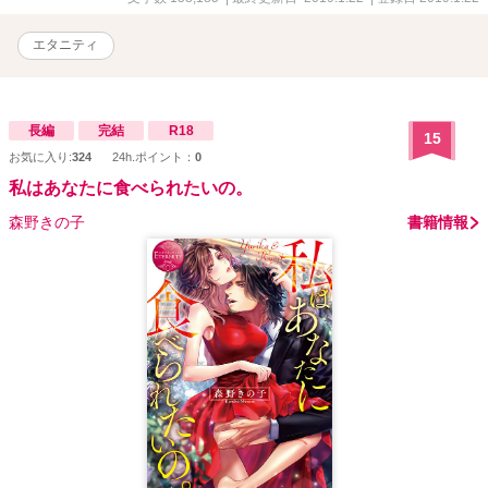
エタニティ
長編
完結
R18
15
お気に入り:
324
24h.ポイント：
0
私はあなたに食べられたいの。
森野きの子
書籍情報