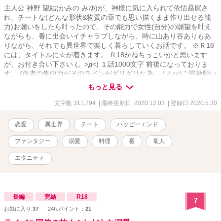
•✧ ※R描写には章題に『※』表記 ※この作品はフィクションです。
主人公 神野 望結(かみの みゆ)が、神様に気に入られて依怙贔屓さ
実在の人物・団体とは一切関係ありません ※随時概要含め本文の改
れ、チートな(どんな形状&物質の薬でも思い描くまま作り出せる能
稿や修正等をしています。 ✿初公開23.10.18✿
力)お願いをしたら叶ったので、その能力で女性(自分)の願望を叶え
ながらも、番に出会いイチャラブしながら、時に山あり谷ありもあ
りながら、それでも異世界で楽しく暮らしていくお話です。 ※Ｒ18
には、タイトルに☆が着きます。 Ｒ18がねちっこいかと思います
が、お付き合い下さい (。>д<) １話1000文字 前後になっておりま
す。 (作者の集中力がそのラインがギリギリな為… (ノд<)ご容赦願い
ます。)
もっと見る
文字数 311,794
| 最終更新日 2020.12.03
| 登録日 2020.5.30
恋愛
異世界
チート
ハッピーエンド
ファンタジー
溺愛
料理
番
竜人
エタニティ
長編
完結
R18
7
お気に入り:
37
24h.ポイント：
21