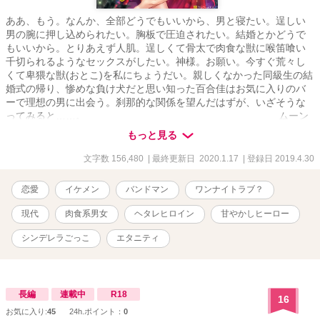
ああ、もう。なんか、全部どうでもいいから、男と寝たい。逞しい
男の腕に押し込められたい。胸板で圧迫されたい。結婚とかどうで
もいいから。とりあえず人肌。逞しくて骨太で肉食な獣に喉笛喰い
千切られるようなセックスがしたい。神様。お願い。今すぐ荒々し
くて卑猥な獣(おとこ)を私にちょうだい。親しくなかった同級生の結
婚式の帰り、惨めな負け犬だと思い知った百合佳はお気に入りのバ
ーで理想の男に出会う。刹那的な関係を望んだはずが、いざそうな
ってみると……。 ムーン
ライトノベルズのほうにのせていました。元々は10年くらい前に書
もっと見る
いたので色々古いです(笑)
文字数 156,480
| 最終更新日 2020.1.17
| 登録日 2019.4.30
恋愛
イケメン
バンドマン
ワンナイトラブ？
現代
肉食系男女
ヘタレヒロイン
甘やかしヒーロー
シンデレラごっこ
エタニティ
長編
連載中
R18
16
お気に入り:
45
24h.ポイント：
0