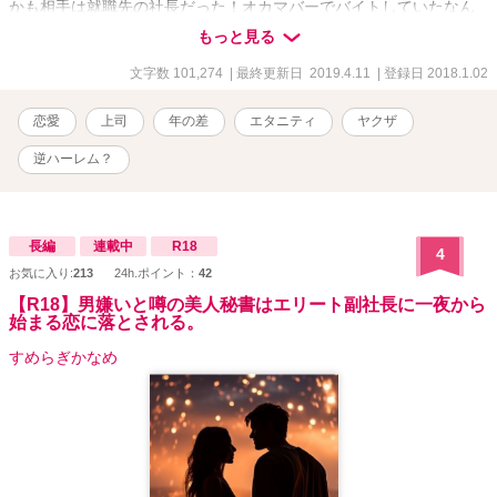
かも相手は就職先の社長だった！オカマバーでバイトしていたなん
て口が裂けても言えない明日夢は咄嗟に適当な嘘をつくことに。し
もっと見る
かも一日だけの同僚だったオカマバーの一番人気ホステス（職業オ
カマ）が、彼女に惚れたと言い出して…？ 幼馴染のスポーツマン、
文字数 101,274
| 最終更新日 2019.4.11
| 登録日 2018.1.02
インテリヤクザの若頭まで加わってもう事態の収拾は困難！？ 明日
夢は、理想の男性との恋を掴むことができるのか？？
恋愛
上司
年の差
エタニティ
ヤクザ
逆ハーレム？
長編
連載中
R18
4
お気に入り:
213
24h.ポイント：
42
【R18】男嫌いと噂の美人秘書はエリート副社長に一夜から
始まる恋に落とされる。
すめらぎかなめ