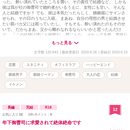
った。 酔い潰れていたところを襲い、その責任で結婚など。 しかも
彼は我が社の御曹司で婚約者がいるうえに、女性にも甘い。 そんな
人と結婚ですか？ でも、彼は本気だったらしく、婚姻届にサインさ
せられ、その日のうちに入籍。 まあね、自分の理想の男と結婚させ
たい親バカ父には困っていたし。 そもそも、酔い潰れたのもそのせ
いで。 だからまあ、父から離れなれるならいいかと思ったんだけ
ど。 「この結婚は誰にも秘密だ。 親にもな」 それって全然、意味な
いんですけど―！ 美月翠 26歳 大手百貨店三和総務部総務課勤務 一
もっと見る
見、お嬢様風 でも中身はしっかり者 親バカな父とシスコンの兄に溺
愛されて育ってきた、苦労人 × 蔭木紘太朗 32歳 菱井三和ホールディ
文字数 120,943
| 最終更新日 2020.6.26
| 登録日 2020.6.15
ングスMD戦略推進室企画・開発担当課長 さらに御曹司 態度のでか
い、俺様 女性関係がお盛んとの噂 婚約者あり はじまった極秘結婚生
恋愛
エタニティ
オフィスラブ
ハッピーエンド
活、なんでこんなに愛されてるんですか……？ ***** 7:00、12:10、
20:10の1日3回更新
眼鏡男子
眼鏡リーマン
御曹司
大人の恋
結婚
イケメン
長編
完結
R18
12
お気に入り:
12
24h.ポイント：
0
年下御曹司に求愛されて絶体絶命です