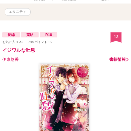
エタニティ
長編
完結
R18
13
お気に入り:
21
24h.ポイント：
0
イジワルな吐息
伊東悠香
書籍情報