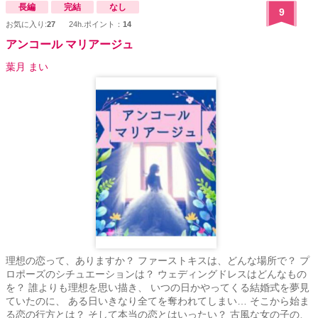
長編
完結
なし
9
お気に入り:
27
24h.ポイント：
14
アンコール マリアージュ
葉月 まい
理想の恋って、ありますか？ ファーストキスは、どんな場所で？ プ
ロポーズのシチュエーションは？ ウェディングドレスはどんなもの
を？ 誰よりも理想を思い描き、 いつの日かやってくる結婚式を夢見
ていたのに、 ある日いきなり全てを奪われてしまい… そこから始ま
る恋の行方とは？ そして本当の恋とはいったい？ 古風な女の子の、