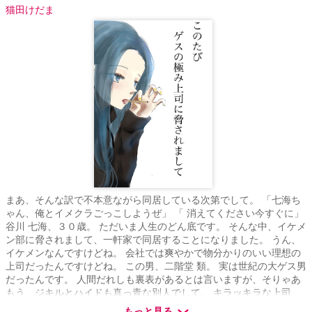
猫田けだま
まあ、そんな訳で不本意ながら同居している次第でして。 「七海ち
ゃん、俺とイメクラごっこしようぜ」 「 消えてください今すぐに」
谷川 七海、３０歳。 ただいま人生のどん底です。 そんな中、イケメ
ン部に脅されまして、一軒家で同居することになりました。 うん、
イケメンなんですけどね。 会社では爽やかで物分かりのいい理想の
上司だったんですけどね。 この男、二階堂 類。 実は世紀の大ゲス男
だったんです。 人間だれしも裏表があるとは言いますが、そりゃあ
もう、ジキルとハイドも真っ青な別人でして。 キラッキラな上司
が、酒と女と博打にまみれたニコチン男爵だったとか。 いやないわ
もっと見る