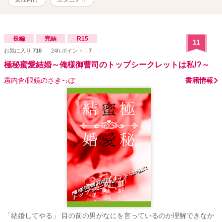
長編
完結
R15
11
お気に入り:
710
24h.ポイント：
7
極秘蜜愛結婚～俺様御曹司のトップシークレットは私!?～
霧内杳/眼鏡のさきっぽ
書籍情報
「結婚してやる」 目の前の男がなにを言っているのか理解できなか