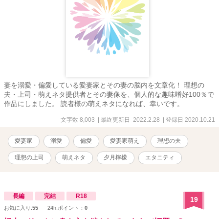
妻を溺愛・偏愛している愛妻家とその妻の脳内を文章化！ 理想の
夫・上司・萌えネタ提供者とその妻像を、個人的な趣味嗜好100％で
作品にしました。 読者様の萌えネタになれば、幸いです。
文字数 8,003
| 最終更新日 2022.2.28
| 登録日 2020.10.21
愛妻家
溺愛
偏愛
愛妻家萌え
理想の夫
理想の上司
萌えネタ
夕月檸檬
エタニティ
長編
完結
R18
19
お気に入り:
55
24h.ポイント：
0