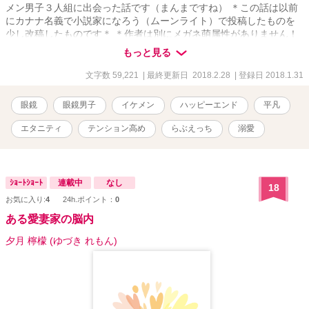
メン男子３人組に出会った話です（まんまですね） ＊この話は以前
にカナナ名義で小説家になろう（ムーンライト）で投稿したものを
少し改稿したものです＊ ＊作者は別にメガネ萌属性がありません！
なのでメガネ萌表現は的をはずしているかもしれません( ；∀；) そ
もっと見る
の辺をご考慮に入れて、寛大に許せる方はお読みいただけたらうれ
しいです！ ＊Ｒ１８作品となりますので、ご注意下さい（後半です
文字数 59,221
| 最終更新日 2018.2.28
| 登録日 2018.1.31
が）＊ Ｒ表現がある話は ＊ 印をつけます 2/28 無事完結しま
した！投票してくれた方、お気に入り登録してくれた方、ありがと
眼鏡
眼鏡男子
イケメン
ハッピーエンド
平凡
うございました！！
エタニティ
テンション高め
らぶえっち
溺愛
ｼｮｰﾄｼｮｰﾄ
連載中
なし
18
お気に入り:
4
24h.ポイント：
0
ある愛妻家の脳内
夕月 檸檬 (ゆづき れもん)