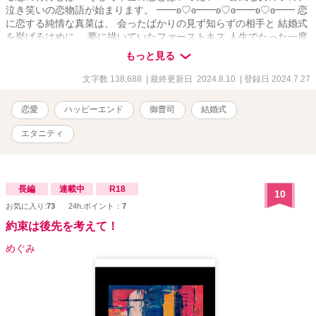
泣き笑いの恋物語が始まります。 ━━ʚ♡ɞ━━ʚ♡ɞ━━ʚ♡ɞ━━ 恋
に恋する純情な真菜は、 会ったばかりの見ず知らずの相手と 結婚式
を挙げるはめに… 夢に描いていたファーストキス 人生でたった一度
の結婚式 憧れていたウェディングドレス 全ての理想を奪われて、落
もっと見る
ち込む真菜に 果たして本当の恋はやってくるのか？
文字数 138,688
| 最終更新日 2024.8.10
| 登録日 2024.7.27
恋愛
ハッピーエンド
御曹司
結婚式
エタニティ
長編
連載中
R18
10
お気に入り:
73
24h.ポイント：
7
約束は後先を考えて！
めぐみ