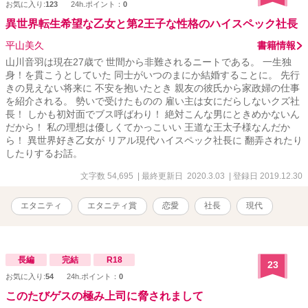
お気に入り:
123
24h.ポイント：
0
異世界転生希望な乙女と第2王子な性格のハイスペック社長
平山美久
書籍情報
山川音羽は現在27歳で 世間から非難されるニートである。 一生独
身！を貫こうとしていた 同士がいつのまにか結婚することに。 先行
きの見えない将来に 不安を抱いたとき 親友の彼氏から家政婦の仕事
を紹介される。 勢いで受けたものの 雇い主は女にだらしないクズ社
長！ しかも初対面でブス呼ばわり！ 絶対こんな男にときめかないん
だから！ 私の理想は優しくてかっこいい 王道な王太子様なんだか
ら！ 異世界好き乙女が リアル現代ハイスペック社長に 翻弄されたり
したりするお話。
文字数 54,695
| 最終更新日 2020.3.03
| 登録日 2019.12.30
エタニティ
エタニティ賞
恋愛
社長
現代
長編
完結
R18
23
お気に入り:
54
24h.ポイント：
0
このたびゲスの極み上司に脅されまして