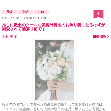
長編
完結
R18
5
お気に入り:
64
24h.ポイント：
28
推しに激似のクールな美容外科医のお飾り妻になるはずが、
溺愛されて陥落寸前です
羽村 美海
書籍情報
狂言界の名門として知られる高邑家の娘として生を受けた杏璃は、
『イケメン狂言師』として人気の双子の従兄に蝶よ花よと可愛がら