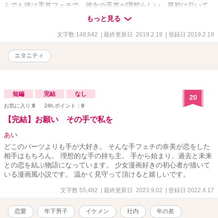
んでも彼は手首フェチで、彼女の手首が理想らしい。最初は引いて
いた香澄だが、あの手この手で優しくかつスマートに迫られている
もっと見る
うちに碓氷に惹かれていってしまい――!?
文字数 148,642
| 最終更新日 2019.2.19
| 登録日 2019.2.19
エタニティ
短編
完結
なし
20
お気に入り:
8
24h.ポイント：
0
【完結】お願い その手で私を
あい
どこのパーツよりも手が大好き。 そんな手フェチの奈美が恋をした
相手はもちろん。 理想的な手の持ち主。 手から始まり、過去と未来
との恋を結ぶ物語になっています。 少女漫画好きの初心者が描いて
いる漫画風小説です。 温かく見守って頂けると嬉しいです。
文字数 55,482
| 最終更新日 2023.9.02
| 登録日 2022.4.17
恋愛
年下男子
イケメン
社内
年の差