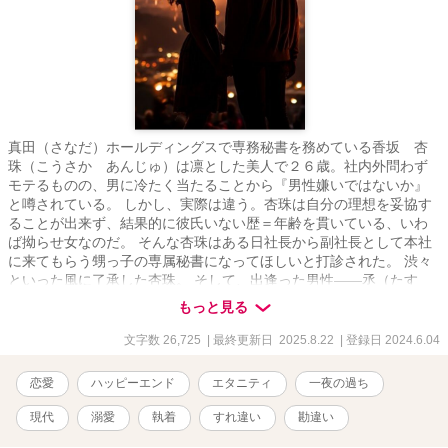
真田（さなだ）ホールディングスで専務秘書を務めている香坂 杏
珠（こうさか あんじゅ）は凛とした美人で２６歳。社内外問わず
モテるものの、男に冷たく当たることから『男性嫌いではないか』
と噂されている。 しかし、実際は違う。杏珠は自分の理想を妥協す
ることが出来ず、結果的に彼氏いない歴＝年齢を貫いている、いわ
ば拗らせ女なのだ。 そんな杏珠はある日社長から副社長として本社
に来てもらう甥っ子の専属秘書になってほしいと打診された。 渋々
といった風に了承した杏珠。 そして、出逢った男性――丞（たす
く）は、まさかまさかで杏珠の好みぴったりの『筋肉男子』だっ
もっと見る
た。 挙句、気が付いたら二人でベッドにいて……。 しかも、過去に
ついてしまった『とある嘘』が原因で、杏珠は危機に陥る。 後継者
文字数 26,725
| 最終更新日 2025.8.22
| 登録日 2024.6.04
と名高いエリート副社長×凛とした美人秘書（拗らせ女）の身体から
始まる現代ラブ。 ▼掲載先→エブリスタ、ベリーズカフェ、アルフ
恋愛
ハッピーエンド
エタニティ
一夜の過ち
ァポリス（性描写多め版）
現代
溺愛
執着
すれ違い
勘違い