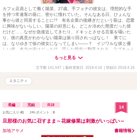
カフェ店員として働く陽菜、27歳。手フェチの彼女は、理想的な手
を持つ常連客の葵に、密かに憧れていた。そんなある日、ひょんな
事から彼と同居することに!? 有名企業の後継ぎだという葵は、恋愛
に興味がないらしい。陽菜の好意にも、どこか冷めた態度だった彼
だけど……なぜか急接近してきたり、ドキッとさせる言葉を囁いた
り、彼の真意がわからない陽菜は振り回されっぱなし！ 果てに
は、なりゆきで仮の彼女になってしまい――？ イジワルな彼と優
しい彼、本当の姿はどっち!? 淫らな指先に翻弄される、ラブきゅん
同居ストーリー！
もっと見る
文字数 141,547
| 最終更新日 2018.4.16
| 登録日 2018.4.16
エタニティ
長編
完結
R18
14
お気に入り:
41
24h.ポイント：
0
旦那様のお気に召すまま～花嫁修業は刺激がいっぱい～
加地アヤメ
書籍情報