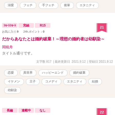
溺愛
フェチ
手フェチ
後輩
エタニティ
ｼｮｰﾄｼｮｰﾄ
完結
R15
21
お気に入り:
9
24h.ポイント：
0
だからあなたとは婚約破棄！～理想の婚約者は幼馴染～
岡暁舟
タイトル通りです。
文字数 817
| 最終更新日 2021.9.12
| 登録日 2021.9.12
恋愛
異世界
ハッピーエンド
婚約破棄
イケメン
王子
コメディ
エタニティ
結婚
幼馴染
長編
連載中
なし
22