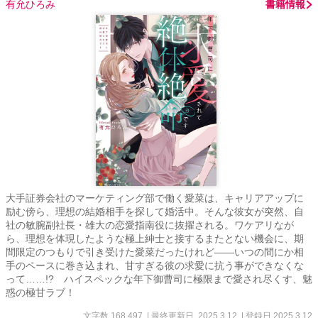
有允ひろみ
書籍情報
大手証券会社のマーケティング部で働く愛菜は、キャリアアップに
励む傍ら、理想の結婚相手を探して婚活中。そんな彼女が突然、自
社の敏腕副社長・雄大の恋愛指南役に抜擢される。ワケアリなが
ら、理想を体現したような極上紳士と接するまたとない機会に、期
間限定のつもりで引き受けた愛菜だったけれど――いつの間にか相
手のペースに巻き込まれ、甘すぎる彼の求愛に抗う事ができなくな
って……!? ハイスペックな年下御曹司に極限まで愛され尽くす、魅
惑の極甘ラブ！
文字数 168,497
| 最終更新日 2025.3.12
| 登録日 2025.3.12