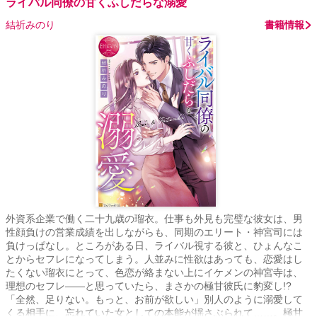
ライバル同僚の甘くふしだらな溺愛
結祈みのり
書籍情報
外資系企業で働く二十九歳の瑠衣。仕事も外見も完璧な彼女は、男
性顔負けの営業成績を出しながらも、同期のエリート・神宮司には
負けっぱなし。ところがある日、ライバル視する彼と、ひょんなこ
とからセフレになってしまう。人並みに性欲はあっても、恋愛はし
たくない瑠衣にとって、色恋が絡まない上にイケメンの神宮寺は、
理想のセフレ――と思っていたら、まさかの極甘彼氏に豹変し!?
「全然、足りない。もっと、お前が欲しい」別人のように溺愛して
くる相手に、忘れていた女としての本能が揺さぶられて……。極甘