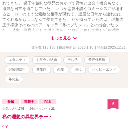
れてきた。 過干渉気味な従兄のおかげで異性と出会う機会もなく、
退屈な日常を過ごしていた。 いつか恋愛小説やコミックスに登場す
るヒーローのような素敵な相手が現れて、退屈な日常から連れ出し
てくれるかも……なんて夢見てきた。 だが待っていたのは、理想の
王子様像そのもののアニキャラ『氷のプリンス』との出会いだっ
た。 以来、保育士として働く傍ら、ソロ活と称して推し活を満喫
中。 そんな杏璃の元に突如縁談話が舞い込んでくるのだが、見合い
もっと見る
当日、相手にドタキャンされてしまう。 そこに現れたのが、なんと
推し――氷のプリンスにそっくりな美容外科医・鷹村央輔だった。
文字数 113,138
| 最終更新日 2026.1.10
| 登録日 2025.12.21
しかも見合い相手にドタキャンされたという。 ――これはきっと夢
に違いない。 そう思っていた矢先、伯母の提案により央輔と見合い
エタニティ
お見合い結婚
推し活
美容外科医
をすることになり、それがきっかけで利害一致のソロ活婚をするこ
とに。 確かに麗しい美貌なんかソックリだけど、無表情で無愛想だ
財閥御曹司
無愛想
恋愛
現代
ハッピーエンド
し、理想なのは見かけだけ。絶対に好きになんかならない。そう思
っていたのに……。推しに激似の甘い美貌で情熱的に迫られて、身
年の差
も心も甘く淫らに蕩かされる。お見合いから始まるじれあまラブス
トーリー！ ✧• ───── ✾ ───── •✧ ✿高邑杏璃・タカムラアンリ
(23) 狂言界の名門として知られる高邑家のお嬢様、人間国宝の孫、
推し一筋の保育士、オシャレに興味のない残念女子 ✿鷹村央輔・タ
長編
連載中
R18
6
カムラオウスケ(33) 業界ナンバーワン鷹村美容整形クリニックの副
お気に入り:
745
24h.ポイント：
21
院長、実は財閥系企業・鷹村グループの御曹司、アニキャラ・氷の
私の理想の異世界チート
プリンスに似たクールな容貌のせいで『美容界の氷のプリンス』と
呼ばれている、ある事情からソロ活を満喫中 ✧• ───── ✾ ─────
ety