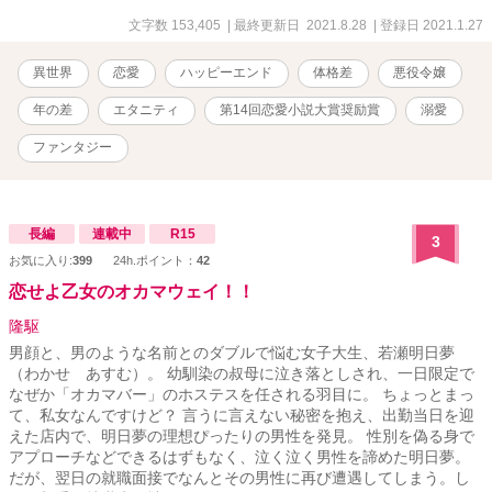
エンドストーリーです。 ◇期間限定でR18を公開しています（♡の
話） ◇表紙と作中イラスト/貴様二太郎さま ◇題名に※表記があるも
文字数 153,405
| 最終更新日 2021.8.28
| 登録日 2021.1.27
のは挿し絵があります ＊本編、番外編完結（番外編を気まぐれに投
稿しています） ＊アルファポリス第14回恋愛小説大賞「奨励賞」 ＊
異世界
恋愛
ハッピーエンド
体格差
悪役令嬢
第9回ネット小説大賞一次選考通過作品
年の差
エタニティ
第14回恋愛小説大賞奨励賞
溺愛
ファンタジー
長編
連載中
R15
3
お気に入り:
399
24h.ポイント：
42
恋せよ乙女のオカマウェイ！！
隆駆
男顔と、男のような名前とのダブルで悩む女子大生、若瀬明日夢
（わかせ あすむ）。 幼馴染の叔母に泣き落としされ、一日限定で
なぜか「オカマバー」のホステスを任される羽目に。 ちょっとまっ
て、私女なんですけど？ 言うに言えない秘密を抱え、出勤当日を迎
えた店内で、明日夢の理想ぴったりの男性を発見。 性別を偽る身で
アプローチなどできるはずもなく、泣く泣く男性を諦めた明日夢。
だが、翌日の就職面接でなんとその男性に再び遭遇してしまう。し