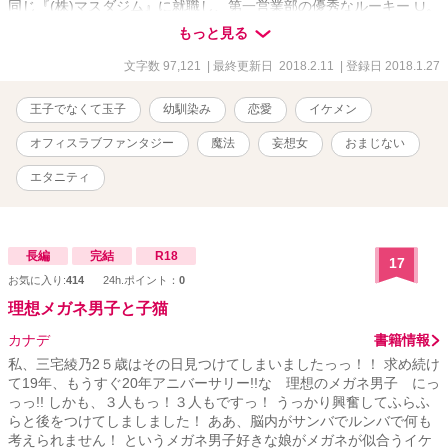
同じ『(株)マスダジム』に就職し、第一営業部の優秀なルーキー ∪。
△。）⊃―☆ ＆ more! オフィスラブとはちゃめちゃファンタジーの
もっと見る
融合…… のつもりで書いています☆ 他サイトでも公開しております
文字数 97,121
| 最終更新日 2018.2.11
| 登録日 2018.1.27
王子でなくて玉子
幼馴染み
恋愛
イケメン
オフィスラブファンタジー
魔法
妄想女
おまじない
エタニティ
長編
完結
R18
17
お気に入り:
414
24h.ポイント：
0
理想メガネ男子と子猫
カナデ
書籍情報
私、三宅綾乃2５歳はその日見つけてしまいましたっっ！！ 求め続け
て19年、もうすぐ20年アニバーサリー!!な 理想のメガネ男子 にっ
っっ!! しかも、３人もっ！３人もですっ！ うっかり興奮してふらふ
らと後をつけてしましました！ ああ、脳内がサンバでルンバで何も
考えられません！ というメガネ男子好きな娘がメガネが似合うイケ