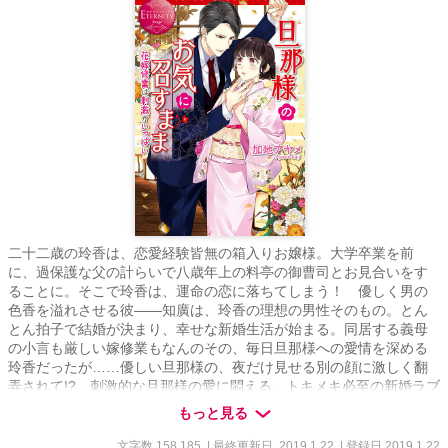
二十二歳の玲香は、恋愛経験皆無の箱入りお嬢様。大学卒業を前
に、過保護な父の計らいで八歳年上の料亭の御曹司とお見合いをす
ることに。そこで玲香は、運命の恋に落ちてしまう！ 優しく男の
色香を溢れさせる彼――知廣は、玲香の理想の男性そのもの。とん
とん拍子で結婚が決まり、幸せな新婚生活が始まる。同居する義母
の小言も厳しい嫁修業もなんのその、毎日旦那様への愛情を深める
玲香だったが……優しい旦那様の、夜だけ見せる別の顔に激しく翻
弄されて!? 刺激的な旦那様の愛に悶える、トキメキ必至の新婚ラブ
ストーリー!!
もっと見る
文字数 158,185
| 最終更新日 2019.1.22
| 登録日 2019.1.22