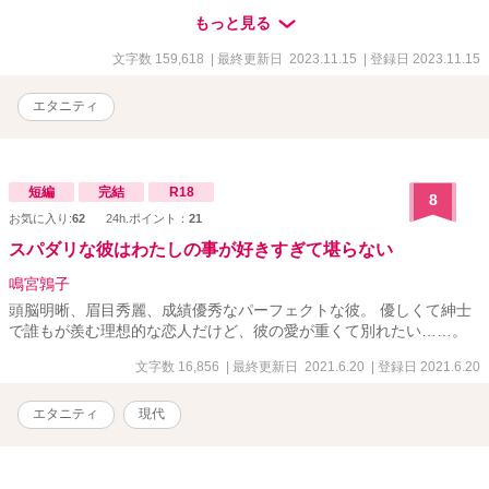
完璧エリート×恋を諦めたバリキャリＯＬの甘すぎる焦れ恋！
もっと見る
文字数 159,618
| 最終更新日 2023.11.15
| 登録日 2023.11.15
エタニティ
短編
完結
R18
8
お気に入り:
62
24h.ポイント：
21
スパダリな彼はわたしの事が好きすぎて堪らない
鳴宮鶉子
頭脳明晰、眉目秀麗、成績優秀なパーフェクトな彼。 優しくて紳士
で誰もが羨む理想的な恋人だけど、彼の愛が重くて別れたい……。
文字数 16,856
| 最終更新日 2021.6.20
| 登録日 2021.6.20
エタニティ
現代