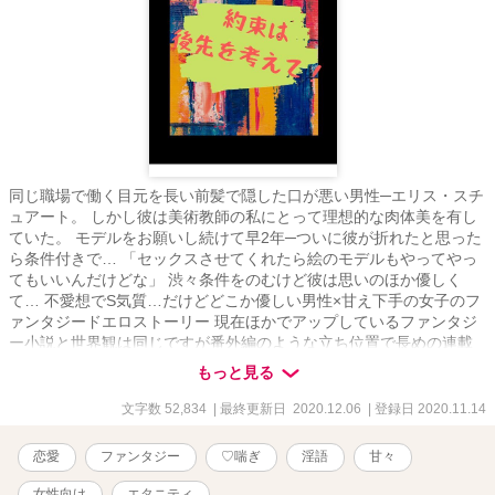
同じ職場で働く目元を長い前髪で隠した口が悪い男性─エリス・スチ
ュアート。 しかし彼は美術教師の私にとって理想的な肉体美を有し
ていた。 モデルをお願いし続けて早2年─ついに彼が折れたと思った
ら条件付きで… 「セックスさせてくれたら絵のモデルもやってやっ
てもいいんだけどな」 渋々条件をのむけど彼は思いのほか優しく
て… 不愛想でS気質…だけどどこか優しい男性×甘え下手の女子のフ
ァンタジードエロストーリー 現在ほかでアップしているファンタジ
ー小説と世界観は同じですが番外編のような立ち位置で長めの連載
作品です。 他作品も見なくとも大丈夫です。 ※R-18作品です 18
もっと見る
歳未満の方の閲覧はご遠慮ください 淫語・♡喘ぎ等ございます、苦
手な方はバックで！
文字数 52,834
| 最終更新日 2020.12.06
| 登録日 2020.11.14
恋愛
ファンタジー
♡喘ぎ
淫語
甘々
女性向け
エタニティ