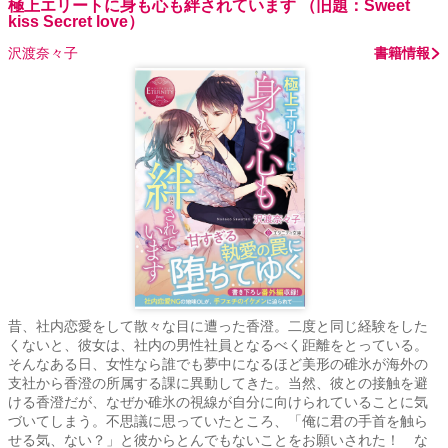
極上エリートに身も心も絆されています （旧題：Sweet
kiss Secret love）
沢渡奈々子
書籍情報
昔、社内恋愛をして散々な目に遭った香澄。二度と同じ経験をした
くないと、彼女は、社内の男性社員となるべく距離をとっている。
そんなある日、女性なら誰でも夢中になるほど美形の碓氷が海外の
支社から香澄の所属する課に異動してきた。当然、彼との接触を避
ける香澄だが、なぜか碓氷の視線が自分に向けられていることに気
づいてしまう。不思議に思っていたところ、「俺に君の手首を触ら
せる気、ない？」と彼からとんでもないことをお願いされた！ な