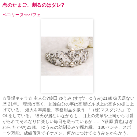
恋のたまご、割るのはダレ?
ペコリーヌ☆パフェ
☆登場キャラ☆ 主人公?鈴田 ゆうみ (すずた ゆうみ)21歳 彼氏居ない
歴 21年。 理想は高く、勿論自分の事は高層ビル以上の高さの棚に上
げている。 短大を卒業後、事務用品を扱う 『（株)マスダジム』で
OLをしている。 彼氏が居ないながらも、目上の先輩や上司から可愛
がられてそれなりに楽しい毎日を送っているが…… ?萩原 貴也(はぎ
わら たかや)23歳。 ゆうみの幼馴染みで腐れ縁。 180センチ、スポ
ーツ万能、成績優秀でイケメン。何かにつけてゆうみをからかう。