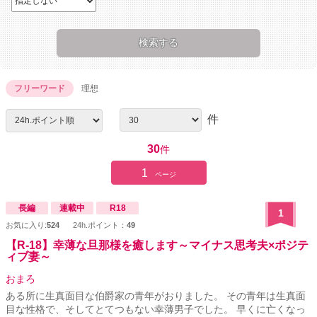
フリーワード
理想
件
30
件
1
ページ
長編
連載中
R18
1
お気に入り:
524
24h.ポイント：
49
【R-18】幸薄な旦那様を癒します～マイナス思考夫×ポジテ
ィブ妻～
おまろ
ある所に生真面目な伯爵家の青年がおりました。 その青年は生真面
目な性格で、そしてとてつもない幸薄男子でした。 早くに亡くなっ