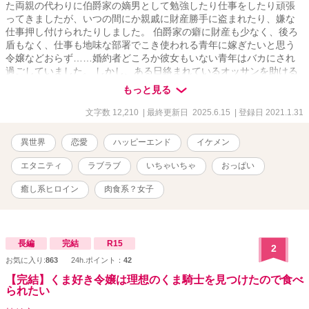
た両親の代わりに伯爵家の嫡男として勉強したり仕事をしたり頑張
ってきましたが、いつの間にか親戚に財産勝手に盗まれたり、嫌な
仕事押し付けられたりしました。 伯爵家の癖に財産も少なく、後ろ
盾もなく、仕事も地味な部署でこき使われる青年に嫁ぎたいと思う
令嬢などおらず……婚約者どころか彼女もいない青年はバカにされ
過ごしていました。 しかし、ある日絡まれているオッサンを助ける
と、なんと男爵でお礼に自慢の娘を青年にあげるというのです。 ど
もっと見る
うせ伯爵家の財産やブランド目当てだろう、と愛のない結婚になる
と思っていた青年ですが────家にやってきた男爵令嬢は、それはそ
文字数 12,210
| 最終更新日 2025.6.15
| 登録日 2021.1.31
れは美しく……そして心優しい女性でした。 そして何より────お
っぱいが、大きかったのです。 「旦那様！今日もいっぱいお疲れ様
異世界
恋愛
ハッピーエンド
イケメン
です！…元気ないですね？おっぱい揉みますか？」 これは社畜な幸
薄青年が男の理想を詰めに詰めて育てられた美女に癒されながら、
エタニティ
ラブラブ
いちゃいちゃ
おっぱい
徐々に幸せになっていくちょっとスケベなラブコメ物語である。 ※
本番行為のある話には「*」がついています。 エロ度：★★★☆☆
癒し系ヒロイン
肉食系？女子
長編
完結
R15
2
お気に入り:
863
24h.ポイント：
42
【完結】くま好き令嬢は理想のくま騎士を見つけたので食べ
られたい