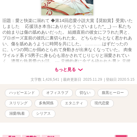
旧題：愛と快楽に溺れて ◆第14回恋愛小説大賞【奨励賞】受賞いた
しました 応援頂き本当にありがとうございました*_ _) --- 私たち
の始まりは傷の舐めあいだった。 結婚直前の彼女にフラれた男と、
プロポーズ直前の彼氏に裏切られた女。 どちらからとなく惹かれあ
い、傷を舐めあうように時間を共にした。 …………はずだったの
に、いつの間にか搦めとられて身動きが出来なくなっていた。 肉食
ワイルド系ドS男子に身も心も溶かされてじりじりと溺愛されてい
く、濃厚な執着愛のお話。 --- 元婚約者に全てを砕かれた男と 元彼
氏に"不感症"と言われ捨てられた女が紡ぐ、 トラウマ持ちふたりの
もっと見る
時々シリアスじれじれ溺愛ストーリー。 --- ＊印＝R18 ※印＝流血表
現含む暴力的・残酷描写があります。苦手な方はご注意ください。
文字数 1,426,541
| 最終更新日 2025.11.29
| 登録日 2020.5.15
◎タイトル番号の横にサブタイトルがあるものは他キャラ目線のお
話です。 ◎恋愛や人間関係に傷ついた登場人物ばかりでシリアスで
ハッピーエンド
オフィスラブ
切ない
腹黒ヒーロー
重たいシーン多め。腹黒や悪役もいますが全ての登場人物が物語を
経て成長していきます。 ◎（微量）ざまぁ＆スカッと・（一部の
スリリング
多角関係
エタニティ
現代恋愛
み）下品な表現・（一部のみ）無理矢理の描写あり。稀に予告無く
入ります。苦手な方は気をつけて読み進めて頂けたら幸いです。 ◎
溺愛/執着
シリアス
作中に出てくる企業、情報、登場人物が持つ知識等は創作上のフィ
クションです。 ◆20/5/15〜（基本）毎日更新にて連載、20/12/26本
編完結しました。 処女作でしたが長い間お付き合い頂きありがと
うございました。 ▼ 作中に登場するとあるキャラクターが紡ぐ恋物