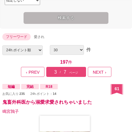
フリーワード
愛され
件
197
件
3
7
‹ PREV
NEXT ›
/
ページ
短編
完結
R18
61
お気に入り:
235
24h.ポイント：
14
鬼畜外科医から溺愛求愛されちゃいました
鳴宮鶉子