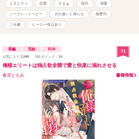
ころが再び目の前に現れた駿から熱烈求愛されて……!? 恋を知らな
エタニティ
恋愛
ざまぁ
現代
溺愛
い奥手女子と一途な御曹司の運命の再会ロマンス！ .｡.:*･ﾟ＋.｡.:*･ﾟ
＋.｡.:*･ﾟ＋.｡.:*･ﾟ
シークレットベビー
すれ違いと拗らせ
御曹司
ご令嬢
ヒーロー視点あり
長編
完結
R18
71
お気に入り:
1,548
24h.ポイント：
14
俺様エリートは独占欲全開で愛と快楽に溺れさせる
春宮ともみ
書籍情報