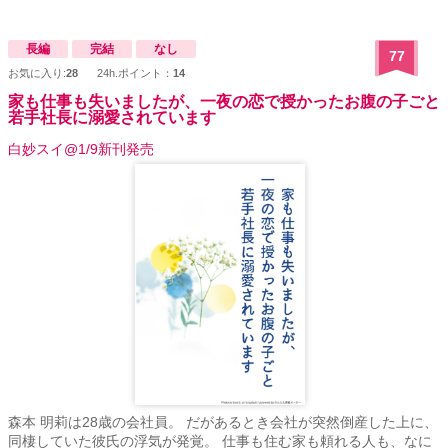
長編
完結
なし
77
お気に入り:
28
24h.ポイント：
14
家も仕事も失いましたが、一夜の恋で授かったお腹の子ごと
若手社長に溺愛されています
白妙スイ@1/9新刊発売
森本 明莉は28歳の会社員。 だがあるとき会社が突然倒産した上に、
同棲していた彼氏の浮気が発覚。 仕事も住む家も頼れる人も、なに