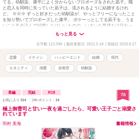
てる」幼馴染、康平によく分からないプロポーズをされた凪子。職
と恋人を同時に失っていた凪子は、流されるように結婚するけれ
ど。 ※※※ ずっと好きだった幼馴染が、やっとフリーになったこと
を知り勢いでプロポーズした康平。 ボケーっとしてる凪子を、うま
いこと丸め込んで結婚したはいいものの、いまいち気持ちは伝わっ
てないみたいで。 凪子の前以外では「きりっ」としてる康平と、だ
もっと見る
いたいいつもボケーっとしてる凪子の、（無意識？）いちゃらぶラ
ブコメ（予定）。 ※「鮫川兄弟シリーズ」次男、康平の話となりま
文字数 122,599
| 最終更新日 2021.5.18
| 登録日 2020.6.27
す。
恋愛
イケメン
ハッピーエンド
結婚
現代
エタニティ
溺愛
自衛官
幼馴染
長編
完結
R18
70
お気に入り:
314
24h.ポイント：
14
極上御曹司と甘い一夜を過ごしたら、可愛い王子ごと溺愛さ
れています
羽村 美海
書籍情報