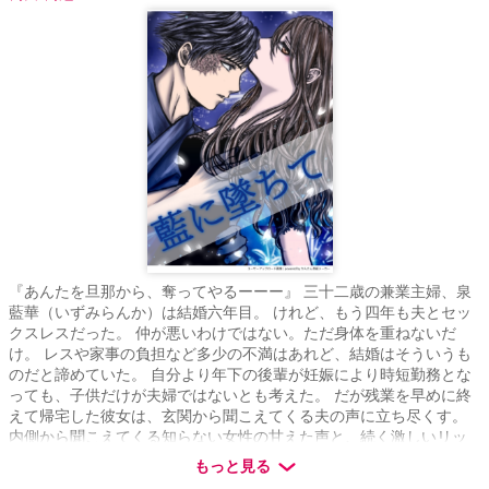
『あんたを旦那から、奪ってやるーーー』 三十二歳の兼業主婦、泉
藍華（いずみらんか）は結婚六年目。 けれど、もう四年も夫とセッ
クスレスだった。 仲が悪いわけではない。ただ身体を重ねないだ
け。 レスや家事の負担など多少の不満はあれど、結婚はそういうも
のだと諦めていた。 自分より年下の後輩が妊娠により時短勤務とな
っても、子供だけが夫婦ではないとも考えた。 だが残業を早めに終
えて帰宅した彼女は、玄関から聞こえてくる夫の声に立ち尽くす。
内側から聞こえてくる知らない女性の甘えた声と、続く激しいリッ
プ音。 あんなキスを夫としたのはいつだろうか……。 夫に拒否され
もっと見る
裏切られた藍華は女としてのプライドも、抱いていた愛情さえも傷