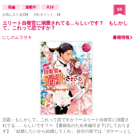
異世界人だと知らずに日本でオフィスラブ）
長編
連載中
R18
69
お気に入り:
2,724
24h.ポイント：
14
エリート自衛官に溺愛されてる…らしいです？ もしかし
て、これって恋ですか？
にしのムラサキ
書籍情報
旧題：もしかして、これって恋ですか？〜エリート自衛官に溺愛さ
れてる……らしいです？〜 【書籍化のため本編引き下げしておりま
す】 「結婚したいから結婚してくれ」 自分の前では「ボケーっとし