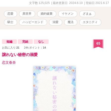
雑な形で例えモラハラ気質な相手だとしても婚約者を奪われた私は
文字数 125,025
| 最終更新日 2024.6.10
| 登録日 2021.6.17
絶望していた……が。 婚約者破棄が正式に発表されるや否や、侯爵
家の子息で有能だと名が知れている騎士様に求婚を受け、何か裏が
恋愛
異世界
婚約破棄
イケメン
ざまぁ
あるのではないかというくらい溺愛されて逆に困ったことに──？ ✩︎
設定ゆるめです ✩魔法が存在する世界観です ✩サクッと読めるよう
騎士
ハッピーエンド
溺愛
魔法
エタニティ
に1話を短めにしています。 ★2021年6月19日、ホットランキング4
位ランクインしました！皆様のおかげです！ありがとうございま
す。！ ★しっかり長編が読みたい！という方は、【異世界でナース
始めました。】も是非お読みください！異世界転移×魔法×恋愛のフ
短編
完結
なし
65
ァンタジー小説です！ ★更新がゆっくりめで申し訳ありません。お
お気に入り:
21
24h.ポイント：
14
待ち頂いてる方々にとても感謝しております！いつもありがとうご
ざいます！
譲れない秘密の溺愛
恋文春奈