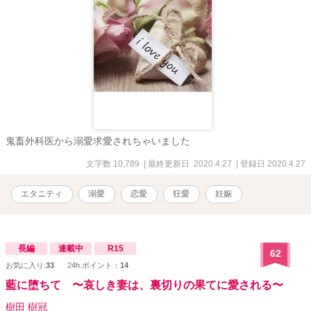
鬼畜外科医から溺愛求愛されちゃいました
文字数 10,789
| 最終更新日 2020.4.27
| 登録日 2020.4.27
エタニティ
溺愛
恋愛
狂愛
妊娠
長編
連載中
R15
62
お気に入り:
33
24h.ポイント：
14
藍に堕ちて 〜哀しき妻は、裏切りの果てに愛される〜
樹田 樹冠