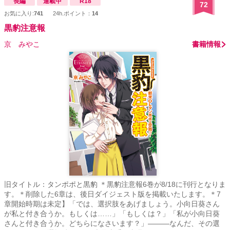
長編
連載中
R18
72
語の顛末 →12/27完結済
お気に入り:
741
24h.ポイント：
14
https://www.alphapolis.co.jp/novel/641789619/770393183 （本編中
黒豹注意報
盤の『挿話 Our if story.』まで読まれてから、こちらを読み進めてい
ただけると理解が深まるかと思います）
京 みやこ
書籍情報
旧タイトル：タンポポと黒豹 ＊黒豹注意報6巻が8/18に刊行となりま
す。＊削除した6章は、後日ダイジェスト版を掲載いたします。＊7
章開始時期は未定】「では、選択肢をあげましょう。小向日葵さん
が私と付き合うか。もしくは……」「もしくは？」「私が小向日葵
さんと付き合うか。どちらになさいます？」―――なんだ、その選