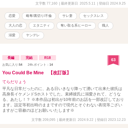
つけられ泣いた。 そんな折、同僚に誘われた彼女は徳島県へと旅行
文字数 77,160
| 最終更新日 2025.5.11
| 登録日 2024.9.25
することに。 同僚に案内された染工房で出会ったのは、顔に火傷の
痕がある職人、蔵色蒅（くらしきすくも）。 藍染体験がきっかけで
恋愛
略奪/裏切り/不倫
サレ妻
セックスレス
知り合った二人は、反発し合いながらも互いの傷に触れ、惹かれ合
っていく。 薄い色ならまだ、引き返せた。 けれどもう、色は濃く深
大人の恋
エタニティ
奪い取る系ヒーロー
職人
くなってしまって…… セックスレス、実家の問題、義母との関係、
出産、仕事……現代女性を取り巻くさまざまな難題の中、誰にも心
溺愛
ヤンデレ
を癒してもらえなかった女性は、ただ一人の手に堕ちる。 藍がめに
布が沈むように、深く濃く染まりながら、堕ちていく――― 人は誰
しも、愛されたいのだ。 これを不倫と呼ぶか、純愛と呼ぶかはあな
た次第。 ※この作品には挿絵が入ります。 ※要はサレ妻が心も身体
長編
完結
R18
63
もイケメンに奪われて幸せになるお話です。（身も蓋もない） ※作
お気に入り:
54
24h.ポイント：
14
者は不倫を推奨しているわけではありません。お話のテーマに『略
You Could Be Mine 【改訂版】
奪』があるため、こういった設定となっております。 （作者個人と
しては浮気・不倫した人は去勢されてしまえ、という考えです。た
てらだりょう
だ不遇な人は報われてほしいな、とも思います。一途な女性を裏切
平凡な日常だったのに、ある日いきなり降って湧いて出来た彼氏は
る奴ぁ地獄に落ちろってね！）
高身長イケメンドSホストでした。束縛彼氏に溺愛されて、どうな
る、あたし！？ ※本作品は初出が10年前のお話を一部改訂しており
ます。設定等初出時のままですので現代とそぐわない表現等ござい
ますがご容赦のほどお願いいたします※
文字数 209,095
| 最終更新日 2024.9.22
| 登録日 2023.12.23