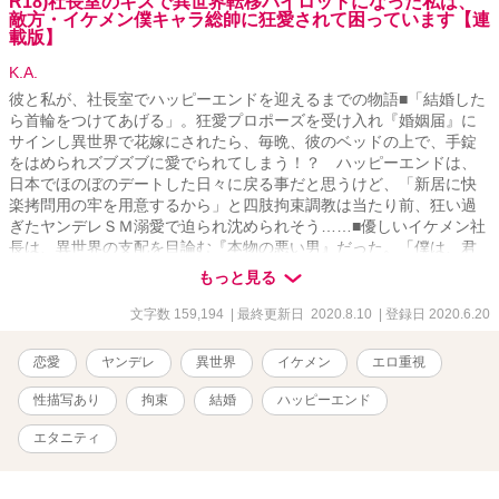
R18)社長室のキスで異世界転移パイロットになった私は、
敵方・イケメン僕キャラ総帥に狂愛されて困っています【連
載版】
K.A.
彼と私が、社長室でハッピーエンドを迎えるまでの物語■「結婚した
ら首輪をつけてあげる」。狂愛プロポーズを受け入れ『婚姻届』に
サインし異世界で花嫁にされたら、毎晩、彼のベッドの上で、手錠
をはめられズブズブに愛でられてしまう！？ ハッピーエンドは、
日本でほのぼのデートした日々に戻る事だと思うけど、「新居に快
楽拷問用の牢を用意するから」と四肢拘束調教は当たり前、狂い過
ぎたヤンデレＳＭ溺愛で迫られ沈められそう……■優しいイケメン社
長は、異世界の支配を目論む『本物の悪い男』だった。「僕は、君
の心と体がほしい」。冴えないＯＬの私がイケメン社長とキスした
もっと見る
ら異世界へと送られパイロットに。戦闘で捕虜になり、目をさます
とそこには科学者にして敵のエース・パイロットにして、悪の総帥
文字数 159,194
| 最終更新日 2020.8.10
| 登録日 2020.6.20
である社長の姿が。「社長室の続きをしよう」。寝室に監禁された
私の口の中に、彼の舌が入り込み……■■「僕の妻になる為にすべて
恋愛
ヤンデレ
異世界
イケメン
エロ重視
忘れて」と言われながら洗脳装置に縛られたり、敵イケメンから、
実験台や生贄として扱われてみたい人向け■■■日本でのデートを振り
性描写あり
拘束
結婚
ハッピーエンド
返る形でストーリーが進行します■【→→日本でのデート短編集】[
https://ncode.syosetu.com/n0062gi/ ]「僕のスプーンでパフェを食べ
エタニティ
てもらおう。ふふ。これはお願いではない、（業務）命令だっ！」
（【※】ファミレスデートです））などを投稿しています（社長が