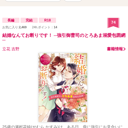
長編
完結
R18
74
お気に入り:
2,469
24h.ポイント：
14
結婚なんてお断りです！ ─強引御曹司のとろあま溺愛包囲網
─
立花 吉野
書籍情報
25歳の瀬村花純(せむら かすみ)は、ある日、母に強引にお見合いに