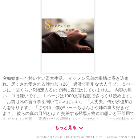
突如始まった甘い甘い監禁生活。 イケメン兄弟の事情に巻き込ま
れ、尽くされ愛される沙也加（26） 過激で強引な大人ラブ。 ５ペー
ジに一回くらいR指定入るので特に表記はしていません。 内容の無
いエロは嫌いです。 １ページは1000文字程度でさっくり読めます。
「お前は私の言う事を聞いていればいい」 「大丈夫。俺が沙也加さ
んを守ります」 「さや姉。僕がいーっちばんさや姉の事大好きだ
よ？」 彼らの真の目的とは？ 交差する登場人物達の想いと不器用で
もどかしい言葉。 素直になる程難しいことはない。 「この気持ちが
スキということか？苦しい、苦しくてたまらないんだ」 「そうで
もっと見る
す。好きってとても苦しくて、とても幸せな気持ちです」 【Sラン
クの年下旦那様は如何でしょうか？】匠編を更新中
文字数 134,048
| 最終更新日 2021.2.21
| 登録日 2018.1.31