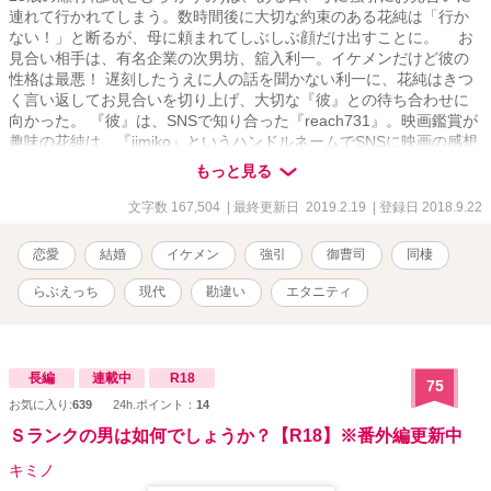
連れて行かれてしまう。数時間後に大切な約束のある花純は「行か
ない！」と断るが、母に頼まれてしぶしぶ顔だけ出すことに。 お
見合い相手は、有名企業の次男坊、舘入利一。イケメンだけど彼の
性格は最悪！ 遅刻したうえに人の話を聞かない利一に、花純はきつ
く言い返してお見合いを切り上げ、大切な『彼』との待ち合わせに
向かった。 『彼』は、SNSで知り合った『reach731』。映画鑑賞が
趣味の花純は、『jimiko』というハンドルネームでSNSに映画の感想
をアップしていて、共通の趣味を持つ『reach731』と親しくなっ
もっと見る
た。大人な印象のreach731と会えるのを楽しみにしていた花純だっ
たが、約束の時間、なぜかやって来たのはさっきの御曹司、舘入利
文字数 167,504
| 最終更新日 2019.2.19
| 登録日 2018.9.22
一で──？ 出逢った翌日には同棲開始！ 強引で人の話を聞かない御
曹司から、甘く愛される毎日がはじまって──……
恋愛
結婚
イケメン
強引
御曹司
同棲
らぶえっち
現代
勘違い
エタニティ
長編
連載中
R18
75
お気に入り:
639
24h.ポイント：
14
Ｓランクの男は如何でしょうか？【R18】※番外編更新中
キミノ