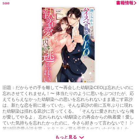
sae
書籍情報
旧題：だからその手を離して〜再会した幼馴染CEOは忘れたいのに
忘れさせてくれません！〜 体当たりのように思いをぶつけたが、応
えてもらえなかった幼馴染への思いを忘れられないまま過ごす凪沙
は、新たな恋を前に迷っていた。そんな凪沙の前に五年ぶりに現れ
た幼馴染は揺れる凪沙に言ってくる。 「そんなに愛されたいなら俺
が愛してやるよ」 忘れられない幼馴染との再会からの執着愛！愛し
ていた気持ちを忘れたかったのに、今さら好きって言わないで！ ▷
第18回恋愛小説大賞・エタニティ賞を受賞させていただきました。
応援ありがとうございました！！
もっと見る