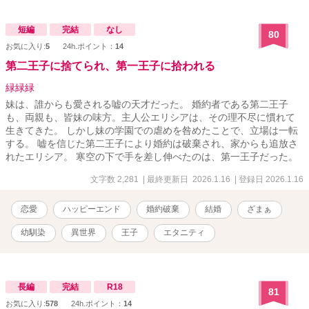
不信な生真面目秘書の遺伝子レベルで惹かれ合う極上のラブロマン
ス！ .。.:*・゜＋.。.:*・゜＋.。.:*・゜＋.。.:*・゜ ＊竹野内奏（タケ
ノウチカナタ）３２歳・働きたい企業ランキングトップを独占する
短編
完結
なし
80
大手総合電機メーカー「竹野内グループ」の社長・海外帰りの超絶
お気に入り:
5
24h.ポイント：
14
ハイスペックなイケメン御曹司・優れた嗅覚の持ち主 ＊葛城穂乃香
第二王子に捨てられ、第一王子に拾われる
（カツラギホノカ）２７歳・男性不信の生真面目秘書・過去のトラ
ウマから地味な装いを徹底している .。.:*・゜＋.。.:*・゜
緑緑緑
＋.。.:*・゜＋.。.:*・゜ ※この作品はフィクションです。実在の人
妹は、誰からも愛される嘘の天才だった。 婚約者である第二王子
物・団体とは一切関係ありません .｡.:*･ﾟ＋.｡.:*･ﾟ＋.｡.:*･ﾟ＋.｡.:*･ﾟ ✧
も、両親も、皆妹の味方。主人公エリシアは、その理不尽に慣れて
エブリスタ様にて初公開23.1.9✧
生きてきた。 しかし妹の学園での虐めを咎めたことで、立場は一転
する。 嘘を信じた第二王子により婚約は破棄され、家からも追放さ
れたエリシア。 寒空の下で手を差し伸べたのは、第一王子だった。
文字数 2,281
| 最終更新日 2026.1.16
| 登録日 2026.1.16
恋愛
ハッピーエンド
婚約破棄
結婚
ざまぁ
幼馴染
異世界
王子
エタニティ
長編
完結
R18
81
お気に入り:
578
24h.ポイント：
14