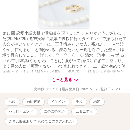
第17回 恋愛小説大賞で奨励賞を頂きました。ありがとうございまし
た(2024/3/29) 週末実家に結婚の挨拶に行くタイミングで振られた主
人公が泣いているところに、王子様みたいな人が現れた。一人で泣
くか、甘えるか、と聞かれる。夢みたいな一晩を過ごした翌日、職
場で再会して……。 詳しく↓ ◇ ◇ ◇ ◇ 清水 琉生(しみず る
い)♡中川琴葉(なかがわ ことは) 強がって頑張りすぎて、空回り。
よく男の人に「可愛くない」って言われてきた。 二十歳で初めて付
き合っていよいよ結婚という時に、婚約者に、好きな人が出来たと
振られた夜。 王子様みたいな人に愛された。 自分にそんなことがで
もっと見る
きるなんて思わなかった、一度限りの、夢みたいな夜。 ところが、
その王子様・琉生と職場で再会。 元婚約者も、その浮気相手も、同
文字数 183,750
| 最終更新日 2025.5.16
| 登録日 2023.1.30
じ職場。 私と琉生が接してると、元婚約者が私を気にしてくるし、
さらに浮気相手は琉生のことも気になるみたい。 もうこんなの……
恋愛
婚約解消
イケメン
溺愛
結婚
カオスだ。
ハッピーエンド
ほのぼの甘め
エタニティ
ざまぁ要素あり？(初めてこのタグ入れた)