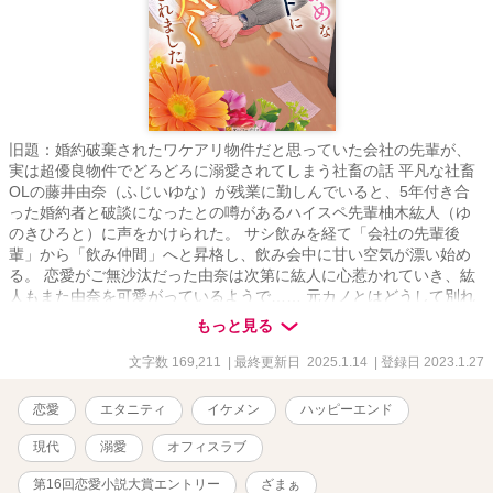
旧題：婚約破棄されたワケアリ物件だと思っていた会社の先輩が、
実は超優良物件でどろどろに溺愛されてしまう社畜の話 平凡な社畜
OLの藤井由奈（ふじいゆな）が残業に勤しんでいると、5年付き合
った婚約者と破談になったとの噂があるハイスペ先輩柚木紘人（ゆ
のきひろと）に声をかけられた。 サシ飲みを経て「会社の先輩後
輩」から「飲み仲間」へと昇格し、飲み会中に甘い空気が漂い始め
る。 恋愛がご無沙汰だった由奈は次第に紘人に心惹かれていき、紘
人もまた由奈を可愛がっているようで…… 元カノとはどうして別れ
たの？社内恋愛は面倒？紘人は私のことどう思ってる？ 社会人なら
もっと見る
ではのじれったい片思いの果てに晴れて恋人同士になった2人。
「俺、めちゃくちゃ独占欲強いし、ずっと由奈のこと抱き尽くした
文字数 169,211
| 最終更新日 2025.1.14
| 登録日 2023.1.27
いって思ってた」 ハイスペなのは仕事だけではなく、彼のお家で、
オフィスで、旅行先で、どろどろに愛されてしまう。 仕事中はあん
恋愛
エタニティ
イケメン
ハッピーエンド
なに冷静なのに、由奈のことになると少し甘えん坊になってしま
う、紘人とらぶらぶ、元カノの登場でハラハラ。 ざまぁ相手は紘人
現代
溺愛
オフィスラブ
の元カノです。
第16回恋愛小説大賞エントリー
ざまぁ