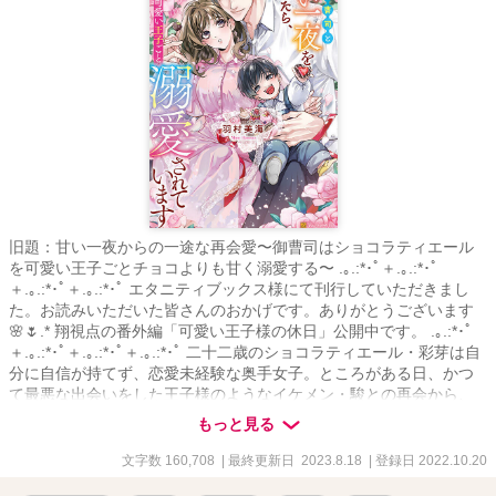
旧題：甘い一夜からの一途な再会愛〜御曹司はショコラティエール
を可愛い王子ごとチョコよりも甘く溺愛する〜 .｡.:*･ﾟ＋.｡.:*･ﾟ
＋.｡.:*･ﾟ＋.｡.:*･ﾟ エタニティブックス様にて刊行していただきまし
た。お読みいただいた皆さんのおかげです。ありがとうございます
🌸🌷.* 翔視点の番外編「可愛い王子様の休日」公開中です。 .｡.:*･ﾟ
＋.｡.:*･ﾟ＋.｡.:*･ﾟ＋.｡.:*･ﾟ 二十二歳のショコラティエール・彩芽は自
分に自信が持てず、恋愛未経験な奥手女子。ところがある日、かつ
て最悪な出会いをした王子様のようなイケメン・駿との再会から、
甘い一夜を共にする。これは一夜限りの魔法――そう自分に言い聞
もっと見る
かせていたのに、駿への想いを諦めた矢先、彼の子どもを授かった
ことに気づく。三年後、シングルマザーとなった彩芽は彼への想い
文字数 160,708
| 最終更新日 2023.8.18
| 登録日 2022.10.20
を封印し、子育てと仕事に忙しくも充実した日々を送っていた。と