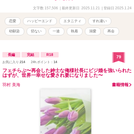
文字数 157,506
| 最終更新日 2025.11.21
| 登録日 2025.1.24
恋愛
ハッピーエンド
エタニティ
すれ違い
幼馴染
切ない
一途
執着
溺愛
再会
長編
完結
R18
79
お気に入り:
214
24h.ポイント：
14
フェチらぶ〜再会した紳士な俺様社長にビジ婚を強いられた
はずが、世界一幸せな愛され妻になりました〜
羽村 美海
書籍情報