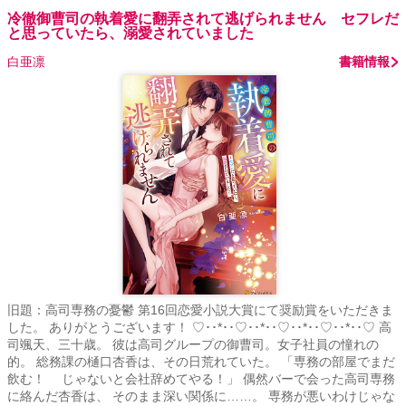
冷徹御曹司の執着愛に翻弄されて逃げられません セフレだ
と思っていたら、溺愛されていました
白亜凛
書籍情報
旧題：高司専務の憂鬱 第16回恋愛小説大賞にて奨励賞をいただきま
した。 ありがとうございます！ ♡･･*･･♡･･*･･♡･･*･･♡･･*･･♡ 高
司颯天、三十歳。 彼は高司グループの御曹司。女子社員の憧れの
的。 総務課の樋口杏香は、その日荒れていた。 「専務の部屋でまだ
飲む！ じゃないと会社辞めてやる！」 偶然バーで会った高司専務
に絡んだ杏香は、 そのまま深い関係に……。 専務が悪いわけじゃな