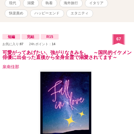
現代
溺愛
執着
海外旅行
イタリア
快楽責め
ハッピーエンド
エタニティ
短編
完結
R15
67
お気に入り:
87
24h.ポイント：
14
可愛がってあげたい、強がりなきみを。 ～国民的イケメン
俳優に出会った直後から全身全霊で溺愛されてます～
泉南佳那