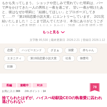
もかも失ってしまう。 ショックや悲しみで荒れていた明莉は、バー
で声をかけてきた一人の男性と一夜を過ごす。 甘い一夜が明けたあ
と、彼はなぜか明莉に「結婚してほしい」とプロポーズしてき
て……!? 『第19回恋愛小説大賞』にエントリーしています。 2/21完
結いたしました！ ここまで読んでくださり、本当にありがとうござ
いました！ ●森本 明莉（もりもと あかり） 28歳、会社員 彼氏と同
棲していたが、浮気をされて、出ていかれる ●泉谷 巳影（いずみや
もっと見る
みかげ） 28歳、会社社長 バーで明莉に声をかけた男性 早逝した母
の会社を継いで、若手社長を務めている 明莉に対して、思うところ
文字数 95,530
| 最終更新日 2026.2.21
| 登録日 2026.1.12
があるようだが……？
恋愛
ハッピーエンド
ざまぁ
溺愛
赤ちゃん
エタニティ
第19回恋愛小説大賞
社長
御曹司
妊娠
長編
連載中
R18
78
お気に入り:
369
24h.ポイント：
14
捨てられたはずが、ハイスぺ幼馴染CEOの執着愛に囚われ
逃げられない