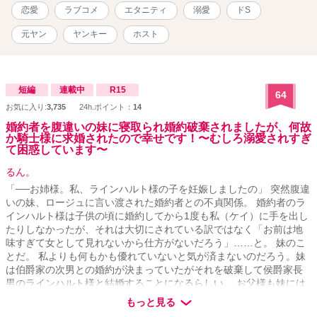
恋愛
ラブコメ
エタニティ
溺愛
ドS
元ヤン
ヤンキー
ホスト
短編
連載中
R15
64
お気に入り:
3,735
24h.ポイント：
14
婚約者を腹違いの妹に寝取られ婚約破棄されましたが、何故
か騎士様に求婚されたので幸せです！〜むしろ溺愛されすぎ
て困惑しています〜
るん。
「──お姉様。私、ラインハルト様の子を妊娠しましたの」 突然腹違
いの妹、ロージュに言い渡された婚約者との不貞関係。 婚約者のラ
インハルト様は子供の頃に婚約してから1度も私（ケイ）に手を出し
たりしなかったが、それは大切にされている訳ではなく「お前は地
味すぎて女として見れないから仕方がないだろう」……と。 妹のこ
とだ。 私よりも何もかも優れていないと気が済まないのだろう。妹
は伯爵家の次男との婚約が決まっていたがそれを破棄して侯爵家長
男のラインハルト様と結婚することになるらしい。 お父様も妹には
激甘で「今回のことは水に流してあげなさい。お前は姉なのだか
もっと見る
ら」とのこと。 女としてのプライドを傷つけられ、デキ婚という複