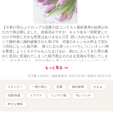
【※第17回らぶドロップス恋愛小説コンテスト最終選考の結果が出
たので再公開しました。改稿済みですが、キャラ名を一部変更した
だけで内容に大きな変更はありません🙇‍♀️】 思い入れのあるレストラ
ンで婚約者に婚約破棄された挙げ句、式場のキャンセル料まで支払
う羽目になった穂乃香。 帰りに立ち寄ったバーでしつこいナンパ男
を撃退しようとカクテルをぶちまけるが、助けに入ってきた男の優
れた見目に見蕩れてしまった穂乃香はそのまま意識を手放してしま
う。 目を覚ますと、見目の優れた男とホテルにいるというテンプレ
展開が待ち受けていたばかりか、紳士だとばかり思っていた男から
もっと見る
の予期せぬ変態発言により思いもよらない事態に……！ 数ヶ月後、
心機一転転職した穂乃香は、どういうわけか社長の第二秘書に抜擢
文字数 118,051
| 最終更新日 2024.12.18
| 登録日 2023.5.21
される。 驚きを隠せない穂乃香の前に社長として現れたのは、なん
と一夜を共にした、あの変態男だった。 しかも、穂乃香の醸し出す
エタニティ
一夜の過ち
恋愛
婚約破棄
ざまぁ
香りに一目惚れならぬ〝一嗅ぎ惚れ〟をしたという社長から、いき
なりプロポーズされて、〝業務の一環としてのビジネス婚〟に仕方
溺愛/執着
トラウマ
ビジネス婚
匂いフェチ
なく応じたはずが……､驚くほどの誠実さと優しさで頑なだった心を
蕩かされ、甘い美声と香りに惑わされ、時折みせるギャップと強引
紳士な俺様
さで熱く激しく翻弄されてーー 嗅覚に優れた紳士な俺様社長と男性