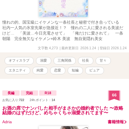
憧れの的、国宝級にイケメンな一条社長と秘密で付き合っている
社内一人気の氷室先輩が急接近！？ 憧れの二人に愛される美波だ
けど… 「美波…今日充電させて」 「俺だけに愛されて」 一条
朝陽 完全無欠なイケメン×鈴木 美波 無自覚隠れ美女
文字数 4,273
| 最終更新日 2026.1.24
| 登録日 2026.1.24
オフィスラブ
溺愛
三角関係
社長
甘々
エタニティ
純愛
恋愛
短編
ピュア
長編
完結
R18
66
お気に入り:
722
24h.ポイント：
14
お酒の席でナンパした相手がまさかの婚約者でした 〜政略
結婚のはずだけど、めちゃくちゃ溺愛されてます〜
Adria
書籍情報