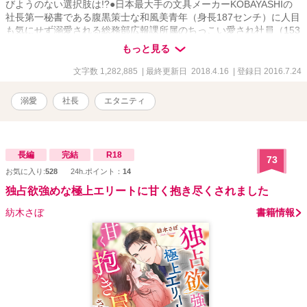
びようのない選択肢は!?●日本最大手の文具メーカーKOBAYASHIの
社長第一秘書である腹黒策士な和風美青年（身長187センチ）に人目
も気にせず溺愛される総務部広報課所属のちっこい愛され社員（153
センチ）のお話です。 もしかしたら、みやこ作品史上、“最狂”な彼
もっと見る
氏を生み出したかもしれません（汗） ●小説家になろう様での規約改
定に伴い、ダイジェスト並びに小話等をこちらに移行いたしまし
文字数 1,282,885
| 最終更新日 2018.4.16
| 登録日 2016.7.24
た。内容はなろう様掲載時のものと変わっておりません。 ●ルビを設
定する余裕がないため、多少読みにくいかと思われます。ご容赦願
溺愛
社長
エタニティ
います。 ●こちらは小説家になろう様に投稿していた物をダイジェス
ト化したものです。書籍版とは多少内容が違いますが、どうぞご了
承ください。
長編
完結
R18
73
お気に入り:
528
24h.ポイント：
14
独占欲強めな極上エリートに甘く抱き尽くされました
紡木さぼ
書籍情報