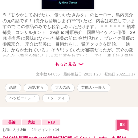
※『甘やかしてあげたい、傷ついたきみを』 のヒーロー、島内亮介
の兄の話です！ (亮介も登場します(*^^*)) ただ、内容は独立していま
すので この作品のみでもお楽しみいただけます。 ＊＊＊＊＊＊ 橋本
郁美 コンサルタント 29歳 ✖️ 榊原宗介 国民的イケメン俳優 29
歳 芸能界に興味のなかった郁美の前に 突然現れた、ブレイク俳優の
榊原宗介。 宗介は郁美に一目惚れをし、猛アタックを開始。 「絶
対、からかわれている」 そう思っていたが郁美だったが、宗介の変
わらない態度や飾らない人柄に惹かれていく。 でも、相手は人気絶
頂の芸能人。 そう思って、二の足を踏む郁美だったけれど…… ＊＊
もっと見る
＊＊＊＊ 大人な、 でもピュアなふたりの恋の行方、 どうぞお楽しみ
ください(*^o^*)
文字数 64,055
| 最終更新日 2023.1.23
| 登録日 2022.11.17
恋愛
溺愛/甘々
大人の恋
芸能人×一般人
ハッピーエンド
エタニティ
長編
完結
R18
68
お気に入り:
240
24h.ポイント：
14